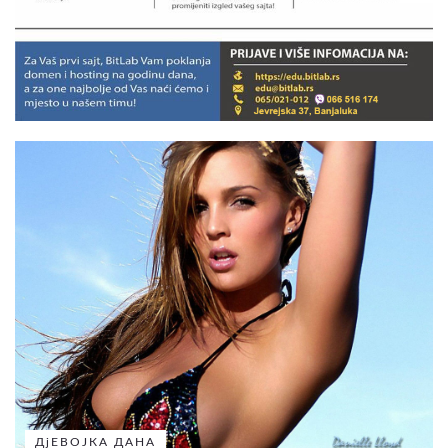
ДјЕВОЈКА ДАНА