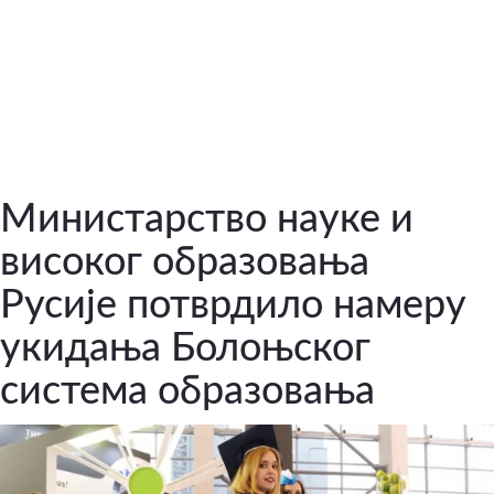
Министарство науке и
високог образовања
Русије потврдило намеру
укидања Болоњског
система образовања