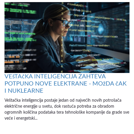
VEšTAčKA INTELIGENCIJA ZAHTEVA
POTPUNO NOVE ELEKTRANE - MOžDA čAK
I NUKLEARNE
Veštačka inteligencija postaje jedan od najvećih novih potrošača
električne energije u svetu, dok rastuća potreba za obradom
ogromnih količina podataka tera tehnološke kompanije da grade sve
veće i energetski...