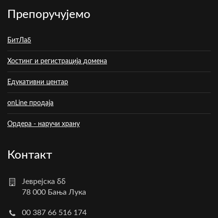
Препоручујемо
БитЛаб
Хостинг и регистрација домена
Едукативни центар
onLine продаја
Ордера - наручи храну
Контакт
Јеврејска бб
78 000 Бања Лука
00 387 66 516 174