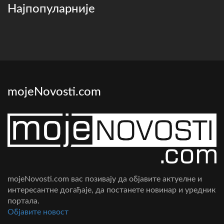
Најпопуларније
mojeNovosti.com
mojeNovosti.com вас позивају да објавите актуелне и
интересантне догађаје, да постанете новинар и уредник
портала.
Oбјавите новост