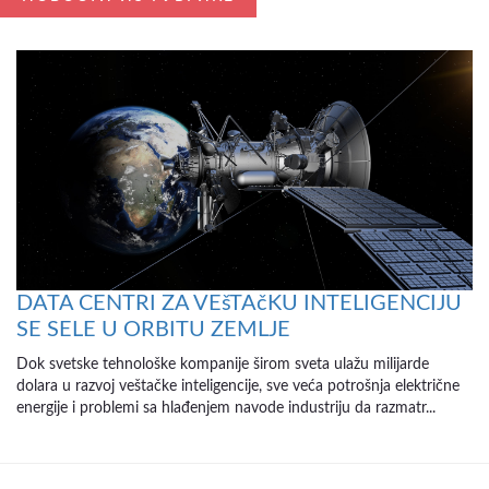
DATA CENTRI ZA VEšTAčKU INTELIGENCIJU
SE SELE U ORBITU ZEMLJE
Dok svetske tehnološke kompanije širom sveta ulažu milijarde
dolara u razvoj veštačke inteligencije, sve veća potrošnja električne
energije i problemi sa hlađenjem navode industriju da razmatr...