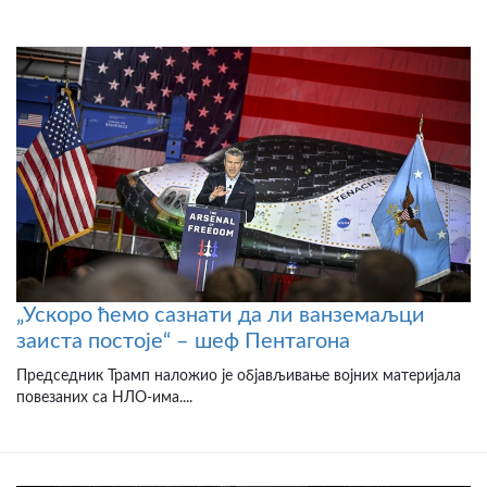
„Ускоро ћемо сазнати да ли ванземаљци
заиста постоје“ – шеф Пентагона
Председник Трамп наложио је објављивање војних материјала
повезаних са НЛО-има....