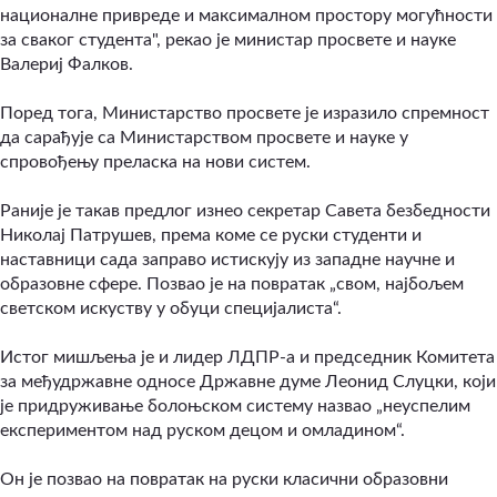
националне привреде и максималном простору могућности
за сваког студента", рекао је министар просвете и науке
Валериј Фалков.
Поред тога, Министарство просвете је изразило спремност
да сарађује са Министарством просвете и науке у
спровођењу преласка на нови систем.
Раније је такав предлог изнео секретар Савета безбедности
Николај Патрушев, према коме се руски студенти и
наставници сада заправо истискују из западне научне и
образовне сфере. Позвао је на повратак „свом, најбољем
светском искуству у обуци специјалиста“.
Истог мишљења је и лидер ЛДПР-а и председник Комитета
за међудржавне односе Државне думе Леонид Слуцки, који
је придруживање болоњском систему назвао „неуспелим
експериментом над руском децом и омладином“.
Он је позвао на повратак на руски класични образовни