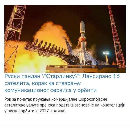
Руски пандан \"Старлинку\": Лансирано 16
сателита, корак ка стварању
комуникационог сервиса у орбити
Рок за почетак пружања комерцијалне широкопојасне
сателитске услуге преноса података засноване на констелацији
у ниској орбити је 2027. година...