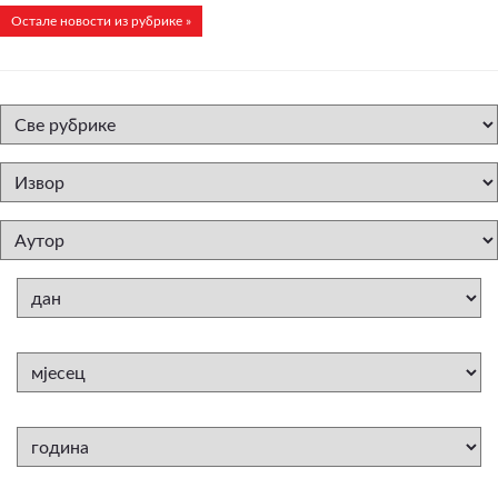
Остале новости из рубрике »