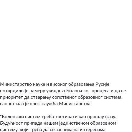
Министарство науке и високог образовања Русије
потврдило је намеру укидања Болоњског процеса и да се
приоритет да стварању сопственог образовног система,
саопштила је прес-служба Министарства.
"Болоњски систем треба третирати као прошлу фазу.
Будућност припада нашем јединственом образовном
систему, који треба да се заснива на интересима