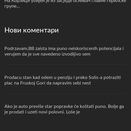
На Корзици убијен је из засједе оснивач главне герилске
групе...
Нови коментари
Podrzavam,BB zaista ima puno neiskoriscenih potencijala i
verujem da je sve navedeno izvodljivo sem
Prodacu stan kad odem u penziju i preko Solis-a potraziti
plac na Fruskoj Gori da napravim sebi nest
Ako je auto previše star popravke će koštati puno. Bolje ga
je prodati i uzeti novi polovni. Loše je