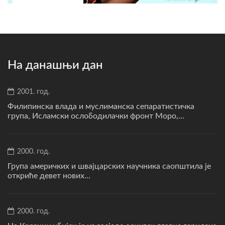
На данашњи дан
2001. год.
Филипинска влада и муслиманска сепаратистичка
група, Исламски ослободилачки фронт Моро,...
2000. год.
Група америчких и швајцарских научника саопштила је
откриће девет нових...
2000. год.