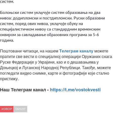
систем.
Болоњски систем укључује систем образовања на два
нивоа: додипломски и постдипломски. Руски образовни
систем, поред ових нивоа, укључује обуку на
специјалистичком нивоу са стандардним временским
оквиром за савладавање образовних програма за 5-6
година.
Поштовани читаоци, на нашем
Tелеграм каналу
можете
пратити све вести о специјалној операцији Оружаних снага
Руске Федерације у Украјини, као и о дешавањима у
Доњецкој и Луганској Народној Републици. Такође, можете
погледати видео снимке, карте и фотографије које стално
пристижу.
Наш Телеграм канал -
https://t.me/vostokvesti
ИЗВОР
ТАНЈУГ