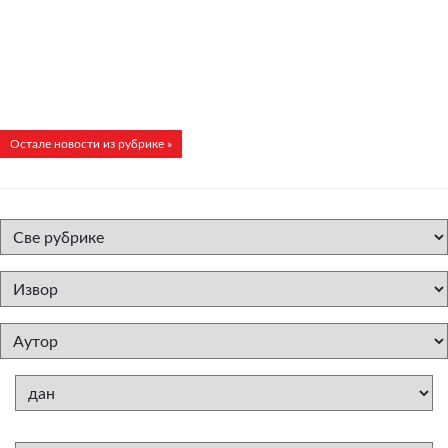
Остале новости из рубрике »