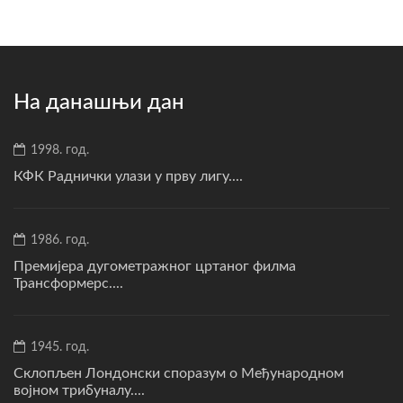
На данашњи дан
1998. год.
КФК Раднички улази у прву лигу....
1986. год.
Премијера дугометражног цртаног филма
Трансформерс....
1945. год.
Склопљен Лондонски споразум о Међународном
војном трибуналу....