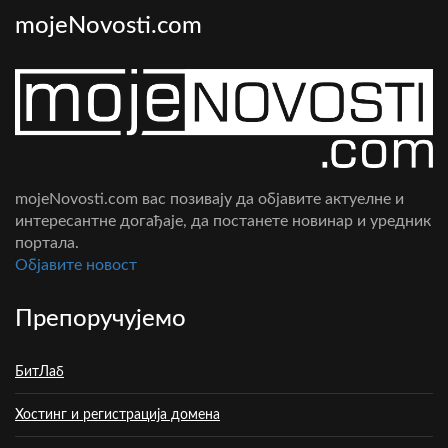
mojeNovosti.com
mojeNovosti.com вас позивају да објавите актуелне и
интересантне догађаје, да постанете новинар и уредник
портала.
Oбјавите новост
Препоручујемо
БитЛаб
Хостинг и регистрација домена