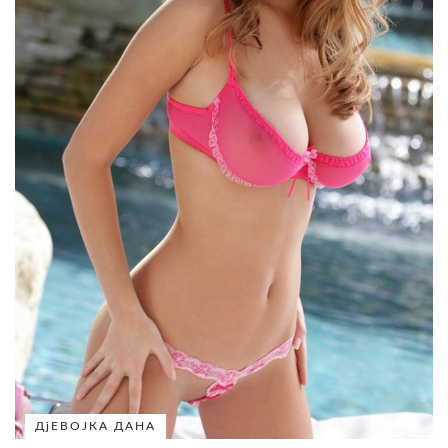
ДјЕВОЈКА ДАНА