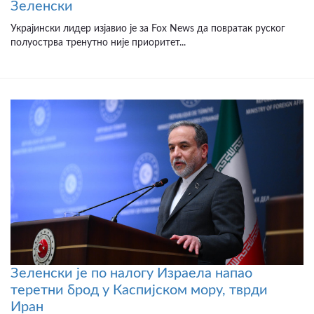
Зеленски
Украјински лидер изјавио је за Fox News да повратак руског
полуострва тренутно није приоритет...
Зеленски је по налогу Израела напао
теретни брод у Каспијском мору, тврди
Иран