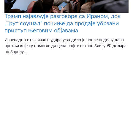
Трамп најављује разговоре са Ираном, док
„Трут соушал“ почиње да продаје убрзани
приступ његовим објавама
Изненадно отказивање удара уследило је после недељу дана
претњи које су помогле да цена нафте остане близу 90 долара
по барелу....