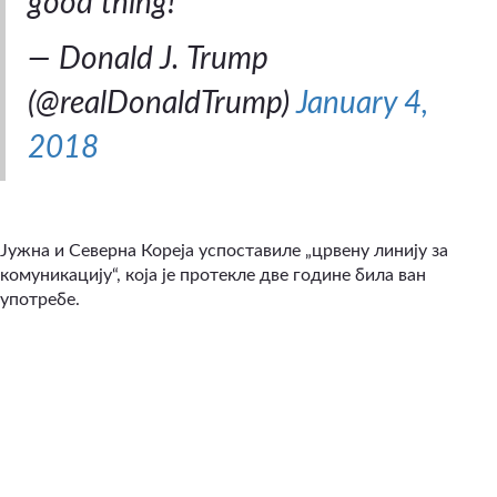
good thing!
— Donald J. Trump
(@realDonaldTrump)
January 4,
2018
Јужна и Северна Кореја успоставиле „црвену линију за
комуникацију“, која је протекле две године била ван
употребе.