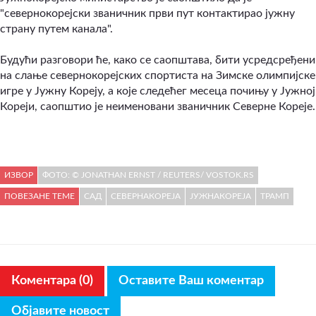
"севернокорејски званичник први пут контактирао јужну
страну путем канала".
Будући разговори ће, како се саопштава, бити усредсређени
на слање севернокорејских спортиста на Зимске олимпијске
игре у Јужну Кореју, а које следећег месеца почињу у Јужној
Кореји, саопштио је неименовани званичник Северне Кореје.
ИЗВОР
ФОТО: © JONATHAN ERNST / REUTERS/ VOSTOK.RS
ПОВЕЗАНЕ ТЕМЕ
САД
СЕВЕРНАКОРЕЈА
ЈУЖНАКОРЕЈА
ТРАМП
Коментара (0)
Оставите Ваш коментар
Објавите новост