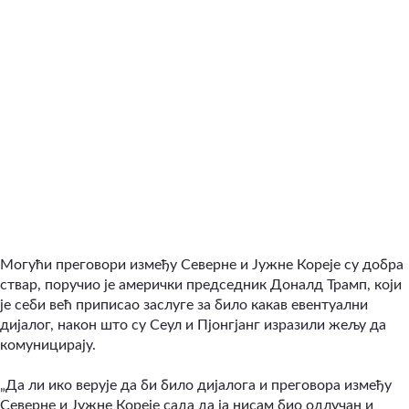
Могући преговори између Северне и Јужне Кореје су добра
ствар, поручио је амерички председник Доналд Трамп, који
је себи већ приписао заслуге за било какав евентуални
дијалог, након што су Сеул и Пјонгјанг изразили жељу да
комуницирају.
„Да ли ико верује да би било дијалога и преговора између
Северне и Јужне Кореје сада да ја нисам био одлучан и