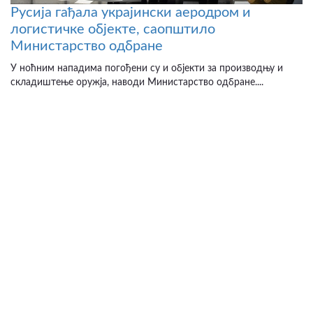
Русија гађала украјински аеродром и
логистичке објекте, саопштило
Министарство одбране
У ноћним нападима погођени су и објекти за производњу и
складиштење оружја, наводи Министарство одбране....