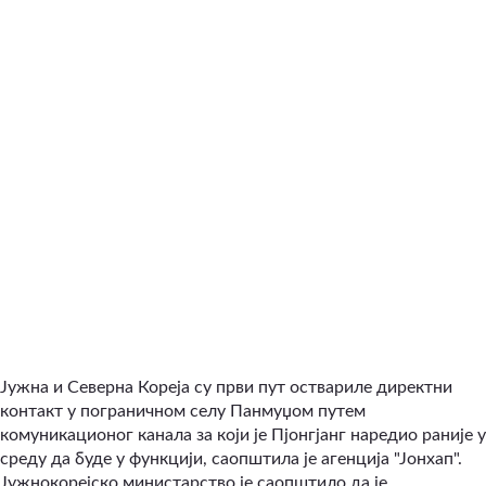
Јужна и Северна Кореја су први пут оствариле директни
контакт у пограничном селу Панмуџом путем
комуникационог канала за који је Пјонгјанг наредио раније у
среду да буде у функцији, саопштила је агенција "Јонхап".
Јужнокорејско министарство је саопштило да је