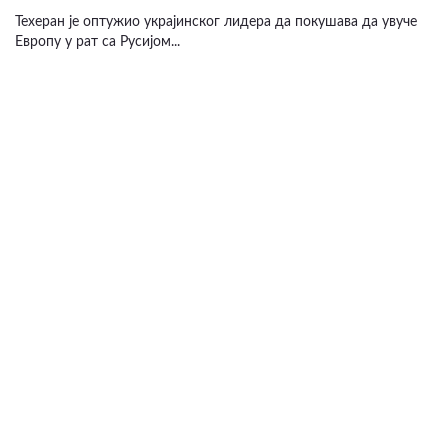
Техеран је оптужио украјинског лидера да покушава да увуче
Европу у рат са Русијом...