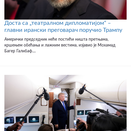
Доста са „театралном дипломатијом“ –
главни ирански преговарач поручио Трампу
Амерички председник неће постићи ништа претњама,
кршењем обећања и лажним вестима, изјавио је Мохамад
Багер Галибаф....