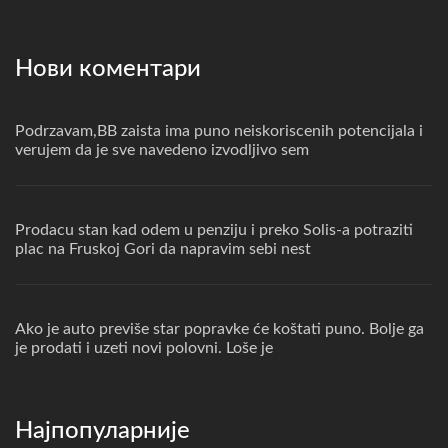
Нови коментари
Podrzavam,BB zaista ima puno neiskoriscenih potencijala i
verujem da je sve navedeno izvodljivo sem
Prodacu stan kad odem u penziju i preko Solis-a potraziti
plac na Fruskoj Gori da napravim sebi nest
Ako je auto previše star popravke će koštati puno. Bolje ga
je prodati i uzeti novi polovni. Loše je
Најпопуларније