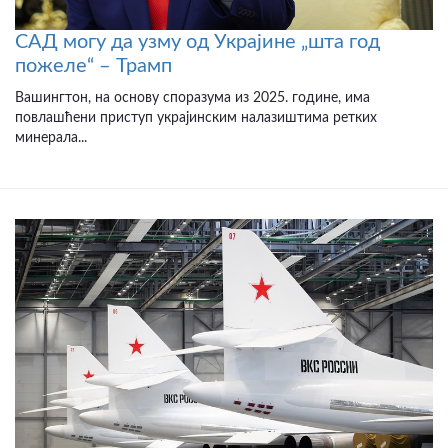
САД могу да узму од Украјине „шта год
пожеле“ – Трамп
Вашингтон, на основу споразума из 2025. године, има
повлашћени приступ украјинским налазиштима ретких
минерала...