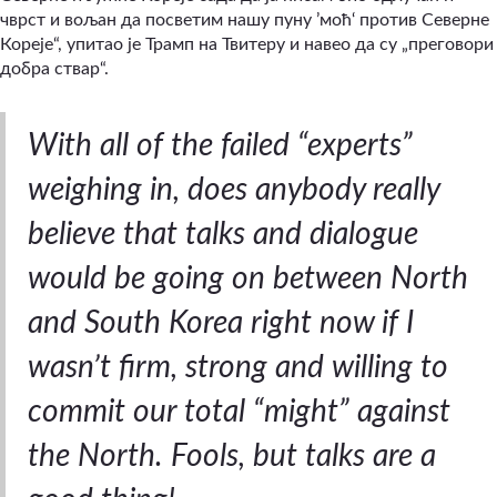
чврст и вољан да посветим нашу пуну ’моћ‘ против Северне
Кореје“, упитао је Трамп на Твитеру и навео да су „преговори
добра ствар“.
With all of the failed “experts”
weighing in, does anybody really
believe that talks and dialogue
would be going on between North
and South Korea right now if I
wasn’t firm, strong and willing to
commit our total “might” against
the North. Fools, but talks are a