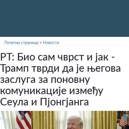
Почетна страница
>
Новости
РТ: Био сам чврст и јак -
Трамп тврди да је његова
заслуга за поновну
комуникације између
Сеула и Пјонгјанга