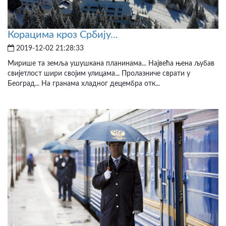
Корацима кроз Србију...
2019-12-02 21:28:33
Мирише та земља ушушкана планинама... Највећа њена љубав
свијетлост шири својим улицама... Пролазниче сврати у
Београд... На гранама хладног децембра отк...