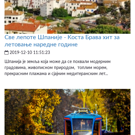
Све лепоте Шпаније - Kоста Брава хит за
летовање наредне године
2019-12-10 11:51:23
Шпанија је земља која може да се похвали модерним
градовима, живописном природом, топлим морем,
прекрасним плажама и сјајним медитеранским лет...