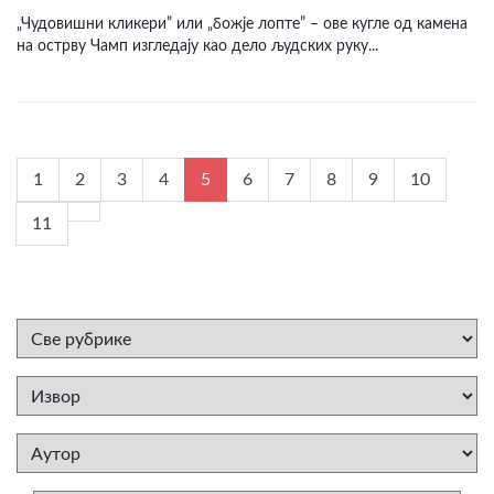
„Чудовишни кликери” или „божје лопте” – ове кугле од камена
на острву Чамп изгледају као дело људских руку...
1
2
3
4
5
6
7
8
9
10
11