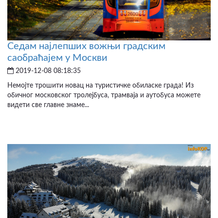
Седам најлепших вожњи градским
саобраћајем у Москви
2019-12-08 08:18:35
Немојте трошити новац на туристичке обиласке града! Из
обичног московског тролејбуса, трамваја и аутобуса можете
видети све главне знаме...