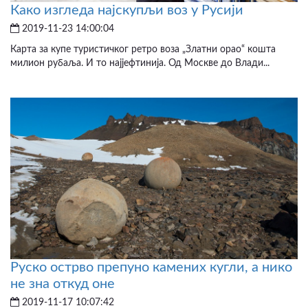
Како изгледа најскупљи воз у Русији
2019-11-23 14:00:04
Карта за купе туристичког ретро воза „Златни орао“ кошта
милион рубаља. И то најјефтинија. Од Москве до Влади...
Руско острво препуно камених кугли, а нико
не зна откуд оне
2019-11-17 10:07:42