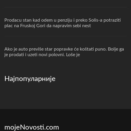
Prodacu stan kad odem u penziju i preko Solis-a potraziti
plac na Fruskoj Gori da napravim sebi nest
Ako je auto previše star popravke će koštati puno. Bolje ga
je prodati i uzeti novi polovni. Loše je
Најпопуларније
mojeNovosti.com