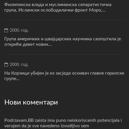
Филипинска влада и муслиманска сепаратистичка
група, Исламски ослободилачки фронт Моро,...
2000. год.
Група америчких и швајцарских научника саопштила је
откриће девет нових...
2000. год.
На Корзици убијен је из засједе оснивач главне герилске
групе...
Нови коментари
Podrzavam,BB zaista ima puno neiskoriscenih potencijala i
verujem da je sve navedeno izvodljivo sem