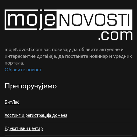
mojeNovosti.com вас позивају да објавите актуелне и
интересантне догађаје, да постанете новинар и уредник
портала.
Oбјавите новост
Препоручујемо
БитЛаб
Хостинг и регистрација домена
Едукативни центар