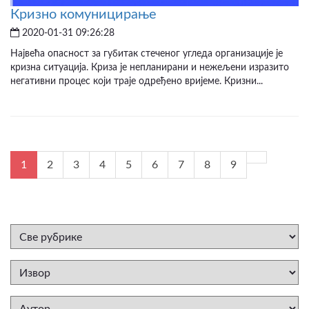
Кризно комуницирање
2020-01-31 09:26:28
Највећа опасност за губитак стеченог угледа организације је
кризна ситуација. Криза је непланирани и нежељени изразито
негативни процес који траје одређено вријеме. Кризни...
1
2
3
4
5
6
7
8
9