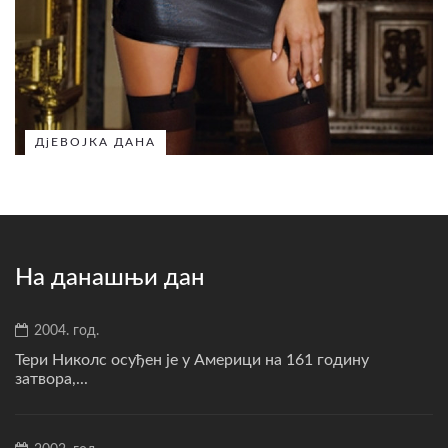
ДјЕВОЈКА ДАНА
На данашњи дан
2004. год.
Тери Николс осуђен је у Америци на 161 годину
затвора,...