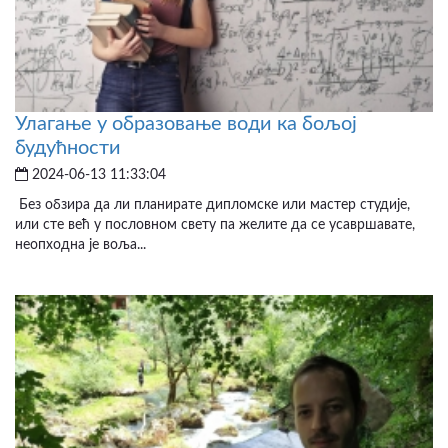
Улагање у образовање води ка бољој
будућности
2024-06-13 11:33:04
Без обзира да ли планирате дипломске или мастер студије,
или сте већ у пословном свету па желите да се усавршавате,
неопходна је воља...