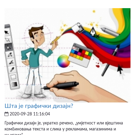
Шта је графички дизајн?
2020-09-28 11:16:04
Графички дизајн је, укратко речено, „умjетност или вjештина
комбиновања текста и слика у рекламама, магазинима и