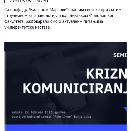
2020-05-05 21:47:51
Са проф. др Љиљаном Марковић, нашим светски признатим
стручњаком за јапанологију и в.д. деканком Филолошког
факултета, разговарали смо о актуелним питањима
универзитетске наставе...