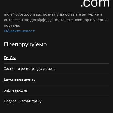
mojeNovosti.com вас позивају да објавите актуелне и
интересантне догађаје, да постанете новинар и уредник
портала.
Oбјавите новост
Препоручујемо
БитЛаб
Хостинг и регистрација домена
Едукативни центар
onLine продаја
Ордера - наручи храну