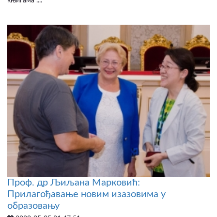
књигама“....
Проф. др Љиљана Марковић:
Прилагођавање новим изазовима у
образовању