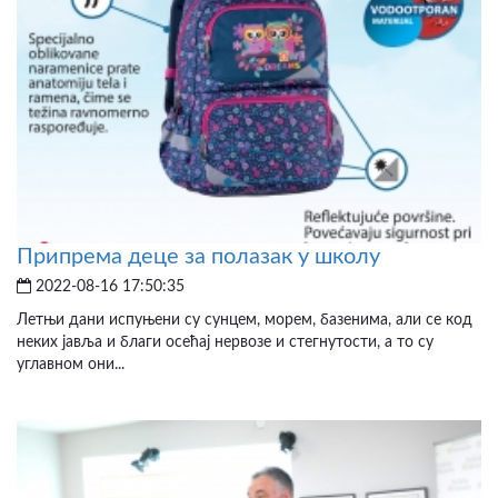
Припрема деце за полазак у школу
2022-08-16 17:50:35
Летњи дани испуњени су сунцем, морем, базенима, али се код
неких јавља и благи осећај нервозе и стегнутости, а то су
углавном они...