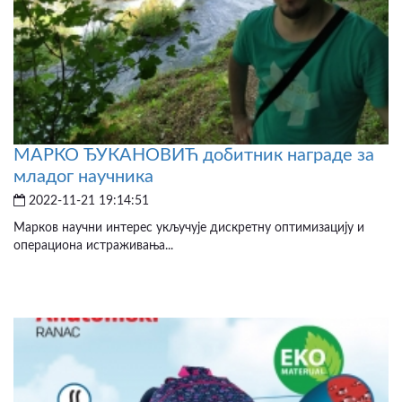
МАРКО ЂУКАНОВИЋ добитник награде за
младог научника
2022-11-21 19:14:51
Марков научни интерес укључује дискретну оптимизацију и
операциона истраживања...