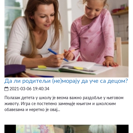
Да ли родитељи (не)морају да уче са децом?
2021-03-06 19:40:34
Полазак детета у школу је веома важно раздобље у његовом
животу. Игра се постепено замењује књигом и школским
обавезама и неретко је овај...