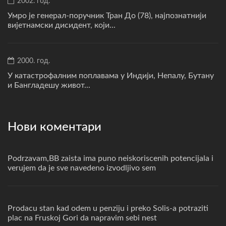
2002. год.
Умро је генерал-поручник Тран До (78), најпознатнији
вијетнамски дисидент, који...
2000. год.
У катастрофалним поплавама у Индији, Непалу, Бутану
и Бангладешу живот...
Нови коментари
Podrzavam,BB zaista ima puno neiskoriscenih potencijala i
verujem da je sve navedeno izvodljivo sem
Prodacu stan kad odem u penziju i preko Solis-a potraziti
plac na Fruskoj Gori da napravim sebi nest