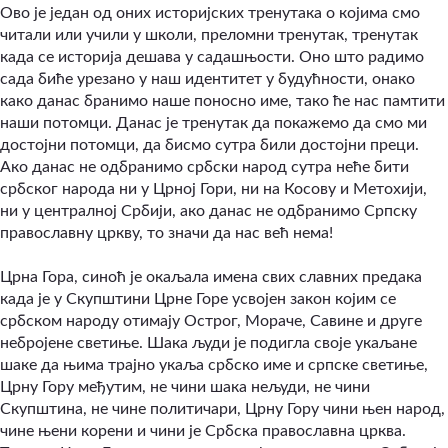
​Ово је један од оних историјских тренутака о којима смо
читали или учили у школи, преломни тренутак, тренутак
када се историја дешава у садашњости. Оно што радимо
сада биће урезано у наш идентитет у будућности, онако
како данас бранимо наше поносно име, тако ће нас памтити
наши потомци. Данас је тренутак да покажемо да смо ми
достојни потомци, да бисмо сутра били достојни преци.
Ако данас не одбранимо србски народ сутра неће бити
србског народа ни у Црној Гори, ни на Косову и Метохији,
ни у централној Србији, ако данас не одбранимо Српску
православну цркву, то значи да нас већ нема!
​Црна Гора, синоћ је окаљала имена свих славних предака
када је у Скупштини Црне Горе усвојен закон којим се
србском народу отимају Острог, Мораче, Савине и друге
небројене светиње. Шака људи је подигла своје укаљане
шаке да њима трајно укаља србско име и српске светиње,
Црну Гору међутим, не чини шака нељуди, не чини
Скупштина, не чине политичари, Црну Гору чини њен народ,
чине њени корени и чини је Србска православна црква.