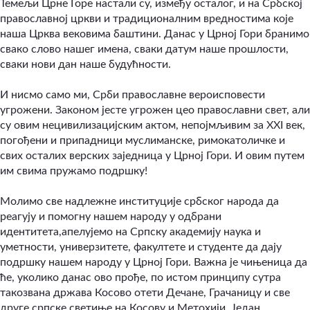
Темељи Црне Горе настали су, између осталог, и на Србској
православној цркви и традиционалним вредностима које
наша Црква вековима баштини. Данас у Црној Гори бранимо
свако слово нашег имена, сваки датум наше прошлости,
сваки нови дан наше будућности.
​И нисмо само ми, Срби православне вероисповести
угрожени. Законом јесте угрожен цео православни свет, али
су овим нецивилизацијским актом, непојмљивим за XXI век,
погођени и припадници муслиманске, римокатоличке и
свих осталих верских заједница у Црној Гори. И овим путем
им свима пружамо подршку!
​Молимо све надлежне институције србског народа да
реагују и помогну нашем народу у одбрани
идентитета,апелујемо на Српску академију наука и
уметности, универзитете, факултете и студенте да дају
подршку нашем народу у Црној Гори. Важна је чињеница да
ће, уколико данас ово прође, по истом принципу сутра
такозвана држава Косово отети Дечане, Грачаницу и све
друге српске светиње на Косову и Метохији. Један