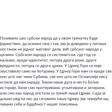
​Позивамо цео србски народ да у овом тренутку буде
јединствен, да искаже свој став, јер је доведено у питање
опстанак не једног његовог дела, већ србског народа у
целини. Србском народу се систематски, где год се
налазио, краде идентитет, потура други језик, друге
вредности, потура се друга црква. У Црној Гори се није
зауставило само на потурању. У Црној Гори нам се краде све
оно што нас чини Србима, све оно што ни Османлије нису
успеле да нам украду. Током наше дуге и често болне
историје, били смо протеривани, угњетавани и затирани,
али смо као народ опстали уз помоћ наше Цркве. Сада је
дошао ред на нас да сачувамо нашу Цркву, јер чувајући њу,
чувамо себе и будућност нашег поколења.