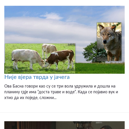
Није вјера тврда у јачега
Ова Басна говори као су се три вола удружила и дошла на
планину гдје има “доста траве и воде”. Када се појавио вук и
хтио да их поједе, сложни...