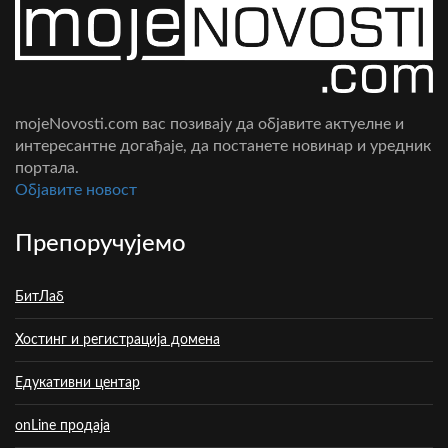
mojeNovosti.com вас позивају да објавите актуелне и
интересантне догађаје, да постанете новинар и уредник
портала.
Oбјавите новост
Препоручујемо
БитЛаб
Хостинг и регистрација домена
Едукативни центар
onLine продаја