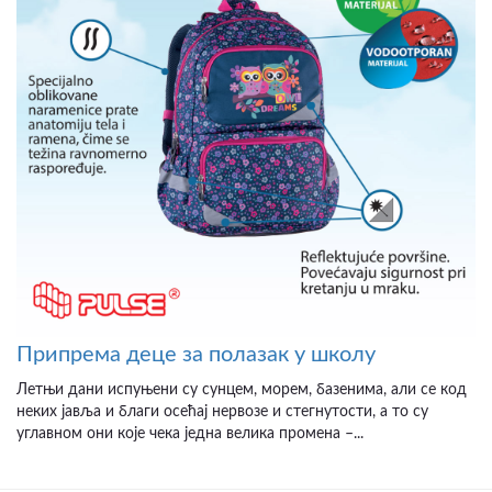
Припрема деце за полазак у школу
Летњи дани испуњени су сунцем, морем, базенима, али се код
неких јавља и благи осећај нервозе и стегнутости, а то су
углавном они које чека једна велика промена –...