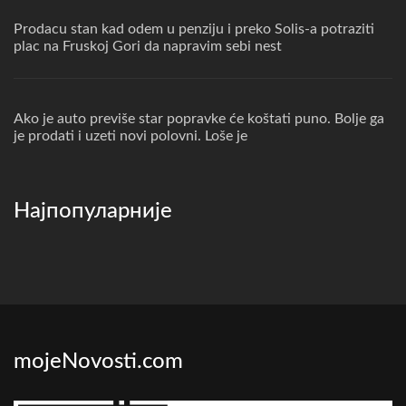
Prodacu stan kad odem u penziju i preko Solis-a potraziti
plac na Fruskoj Gori da napravim sebi nest
Ako je auto previše star popravke će koštati puno. Bolje ga
je prodati i uzeti novi polovni. Loše je
Најпопуларније
mojeNovosti.com