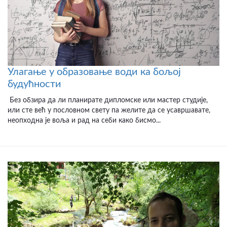
Улагање у образовање води ка бољој
будућности
Без обзира да ли планирате дипломске или мастер студије,
или сте већ у пословном свету па желите да се усавршавате,
неопходна је воља и рад на себи како бисмо...