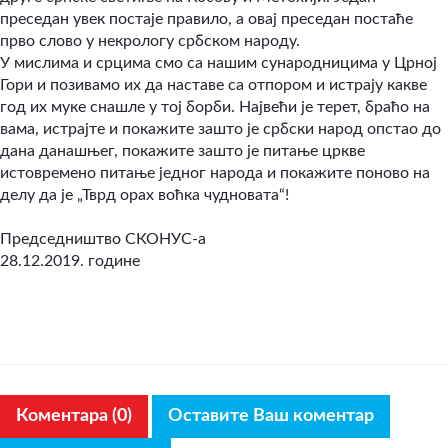
преседан увек постаје правило, а овај преседан постаће
прво слово у некрологу србском народу.
​У мислима и срцима смо са нашим сународницима у Црној
Гори и позивамо их да наставе са отпором и истрају какве
год их муке снашле у тој борби. Највећи је терет, браћо на
вама, истрајте и покажите зашто је србски народ опстао до
дана данашњег, покажите зашто је питање цркве
истовремено питање једног народа и покажите поново на
делу да је „Тврд орах воћка чудновата“!
Председништво СКОНУС-а
28.12.2019. године
Коментара (0)
Оставите Ваш коментар