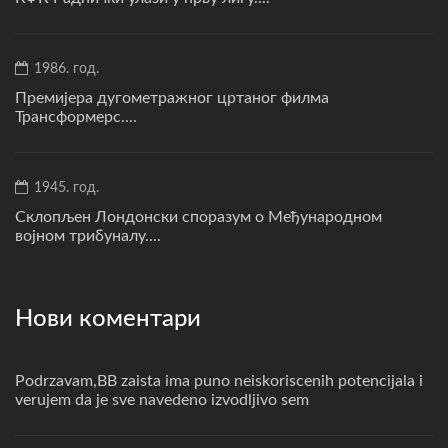
1986. год.
Премијера дугометражног цртаног филма
Трансформерс....
1945. год.
Склопљен Лондонски споразум о Међународном
војном трибуналу....
Нови коментари
Podrzavam,BB zaista ima puno neiskoriscenih potencijala i
verujem da je sve navedeno izvodljivo sem