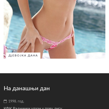
ДјЕВОЈКА ДАНА
На данашњи дан
1998. год.
КФК Раднички улази у прву лигу....