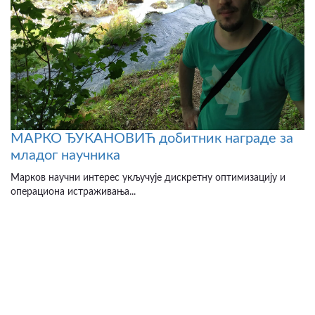
МАРКО ЂУКАНОВИЋ добитник награде за
младог научника
Марков научни интерес укључује дискретну оптимизацију и
операциона истраживања...