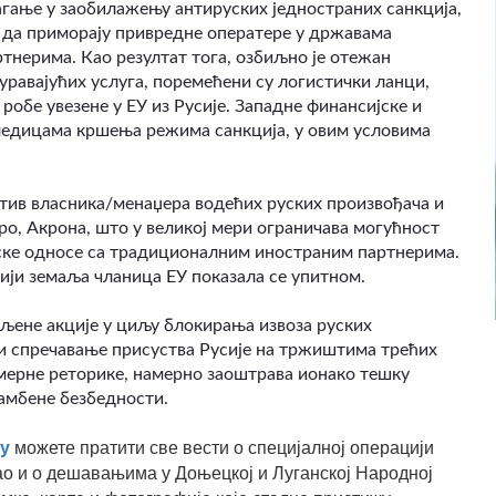
гање у заобилажењу антируских једностраних санкција,
о да приморају привредне оператере у државама
тнерима. Као резултат тога, озбиљно је отежан
уравајућих услуга, поремећени су логистички ланци,
робе увезене у ЕУ из Русије. Западне финансијске и
ледицама кршења режима санкција, у овим условима
отив власника/менаџера водећих руских произвођача и
ро, Акрона, што у великој мери ограничава могућност
ске односе са традиционалним иностраним партнерима.
ији земаља чланица ЕУ показала се упитном.
љене акције у циљу блокирања извоза руских
 и спречавање присуства Русије на тржиштима трећих
мерне реторике, намерно заоштрава ионако тешку
амбене безбедности.
у
можете пратити све вести о специјалној операцији
ао и о дешавањима у Доњецкој и Луганској Народној