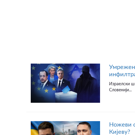
Умрежени
инфилтра
Израелски шп
Словенији...
Ножеви с
Кијеву?