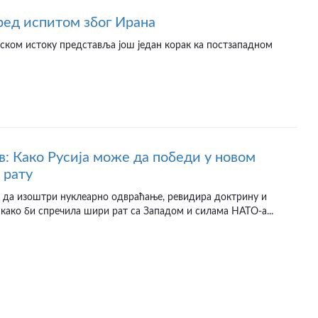
ед испитом због Ирана
ском истоку представља још један корак ка постзападном
в: Како Русија може да победи у новом
 рату
 да изоштри нуклеарно одвраћање, ревидира доктрину и
 како би спречила шири рат са Западом и силама НАТО-а...