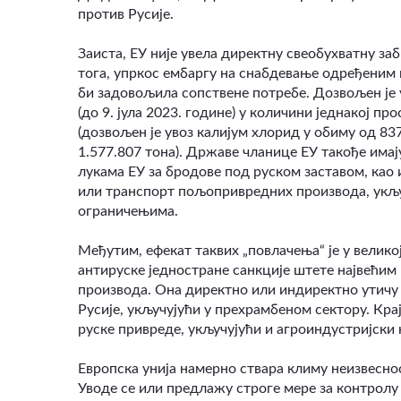
против Русије.
Заиста, ЕУ није увела директну свеобухватну з
тога, упркос ембаргу на снабдевање одређеним 
би задовољила сопствене потребе. Дозвољен је у
(до 9. јула 2023. године) у количини једнакој 
(дозвољен је увоз калијум хлорид у обиму од 83
1.577.807 тона). Државе чланице ЕУ такође има
лукама ЕУ за бродове под руском заставом, као 
или транспорт пољопривредних производа, укљу
ограничењима.
Међутим, ефекат таквих „повлачења“ је у велико
антируске једностране санкције штете највећи
производа. Она директно или индиректно утичу 
Русије, укључујући у прехрамбеном сектору. Кра
руске привреде, укључујући и агроиндустријски
Европска унија намерно ствара климу неизвесн
Уводе се или предлажу строге мере за контролу