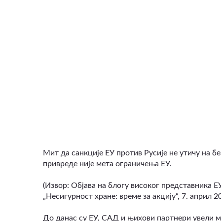
ВИДЕО
Мит да санкције ЕУ против Русије не утичу на 
привреде није мета ограничења ЕУ.
(Извор: Објава на блогу високог представника 
„Несигурност хране: време за акцију“, 7. април 20
До данас су ЕУ, САД и њихови партнери увели м