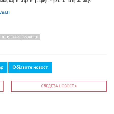
мке, карте и фотографије које стално пристижу.
vesti
ОПРИВРЕДА
САНКЦИЈЕ
ар
Објавите новост
СЛЕДЕЋА НОВОСТ