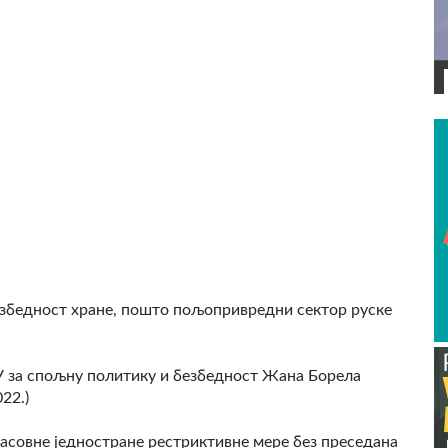
ВИДЕО
безбедност хране, пошто пољопривредни сектор руске
ЕУ за спољну политику и безбедност Жана Борела
22.)
асовне једностране рестриктивне мере без преседана