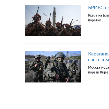
БРИКС пр
Криза на Бли
поретку...
Карагано
светском
Москва мора
порази Кијев