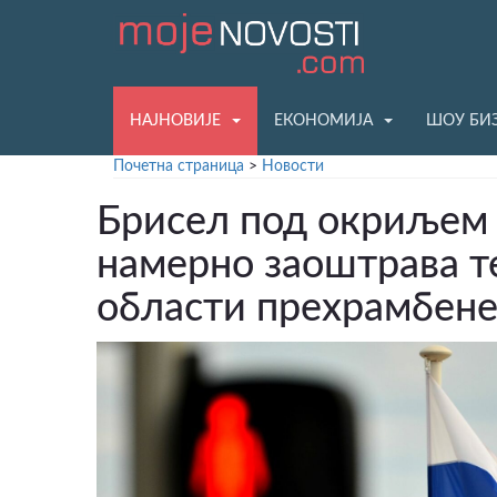
НАЈНОВИЈЕ
ЕКОНОМИЈА
ШОУ БИ
Почетна страница
>
Новости
Брисел под окриљем
намерно заоштрава т
области прехрамбене