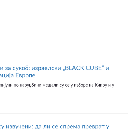
 за сукоб: израелски „BLACK CUBE“ и
ција Европе
ијуни по наруџбини мешали су се у изборе на Кипру и у
у извучени: да ли се спрема преврат у