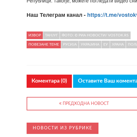
Републици. Такође, можете погледати видео сни
Наш Телеграм канал -
https://t.me/vostok
ИЗВОР
ТАНЈУГ
ФОТО: © РИА НОВОСТИ/ VOSTOK.RS
ПОВЕЗАНЕ ТЕМЕ
РУСИЈА
УКРАЈИНА
ЕУ
ХРАНА
ПОЉ
Коментара (0)
Оставите Ваш комент
ПРЕДХОДНА НОВОСТ
НОВОСТИ ИЗ РУБРИКЕ