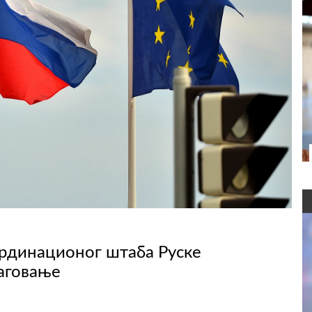
рдинационог штаба Руске
аговање