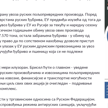
абрану увоза руских пољопривредних производа. Поред
врстама руских ђубрива, ЕУ предвиђа изузећа од тога да
воз ђубрива у ЕУ из Русије за текућу и наредну сезону
просечном годишњем обиму увоза ових производа
7.570 тона, остала забрањена ђубрива - у обиму од
ју право да по сопственом нахођењу дозволе приступ
и улазак у ЕУ руским друмским превозницима за увоз
чујући ђубриво и пшеницу која се не подлеже
ј мери илузоран. Брисел ћути о главном - уведене
м руским произвођачима и извозницима пољопривредних
на извозне, финансијске и транспортне могућности
јњи циљ свих ових акција је очигледан – подривање
 комплекс.
ости у трговинским односима са Руском Федерацијом.
 спровођења режима антируских санкција, укључујући