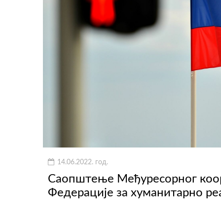
14.06.2022. год.
Саопштење Међуресорног коо
Федерације за хуманитарно ре