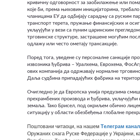
кривичну одговорност за заобилажење или пома
које би, према њиховим иницијаторима, требал
чланицама ЕУ да одбијају сарадњу са руским пар
транспорт терета, пружање финансијских и осиг
укљуујући у вези са пуним царинским прегледом 
трговинске структуре, застрашене могућим пос
одлажу или често ометају трансакције.
Поред тога, уведене су персоналне санкције пр
извозника ђубрива – Уралхема, Еврохема, ФосАг
ових компанија да одржавају нормалне трговин
Даља судбина припадајућих фабрика на територ
Очигледно је да Европска унија предузима смиш
прехрамбених производа и ђубрива, укључујући
земаља. Тако Брисел, под окриљем обично лице
ситуацију у области обезбеђења глобалне прехр
Поштовани читаоци, на нашем
Tелеграм канал
Оружаних снага Руске Федерације у Украјини, к