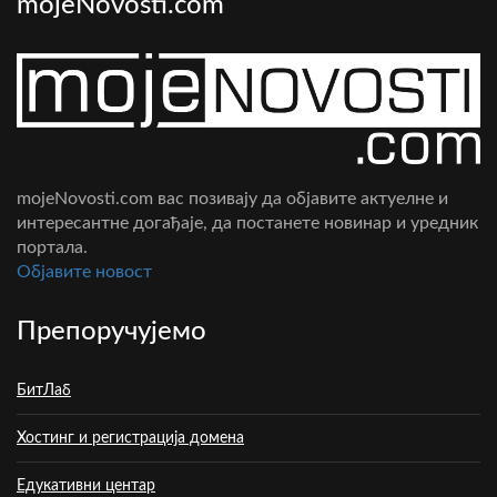
mojeNovosti.com
mojeNovosti.com вас позивају да објавите актуелне и
интересантне догађаје, да постанете новинар и уредник
портала.
Oбјавите новост
Препоручујемо
БитЛаб
Хостинг и регистрација домена
Едукативни центар