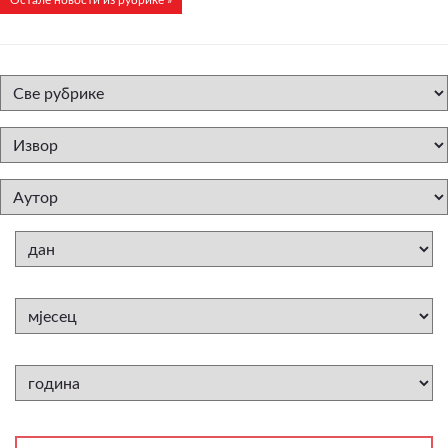
Остале новости из рубрике »