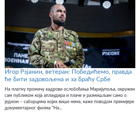
Игор Рзјанин, ветеран: Победићемо, правда
ће бити задовољена и за браћу Србе
На платну промичу кадрови ослобођења Маријупоља, окружен
сам публиком која аплаудира и плаче и размишљам само о
једном – саборцима којих више нема, каже поводом премијере
документарног филма “На...