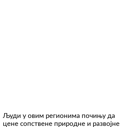
Људи у овим регионима почињу да
цене сопствене природне и развојне