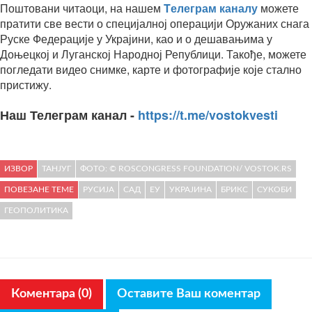
Поштовани читаоци, на нашем
Tелеграм каналу
можете
пратити све вести о специјалној операцији Оружаних снага
Руске Федерације у Украјини, као и о дешавањима у
Доњецкој и Луганској Народној Републици. Такође, можете
погледати видео снимке, карте и фотографије које стално
пристижу.
Наш Телеграм канал -
https://t.me/vostokvesti
ИЗВОР
ТАНЈУГ
ФОТО: © ROSCONGRESS FOUNDATION/ VOSTOK.RS
ПОВЕЗАНЕ ТЕМЕ
РУСИЈА
САД
ЕУ
УКРАЈИНА
БРИКС
СУКОБИ
ГЕОПОЛИТИКА
Коментара (0)
Оставите Ваш коментар