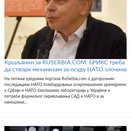
Кршљанин за RUSERBIA.COM: БРИКС треба
да створи механизам за осуду НАТО злочина
На питање уредника портала RuSerbia.com о дугорочним
последицама НАТО бомбардовања осиромашеним уранијумом
у Србији и НАТО биолошких лабораторија у Украјини и
потреби формалног окривљавања САД и НАТО-а за
наношење...