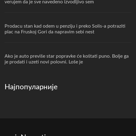
verujem da je sve navedeno izvodljivo sem
Prodacu stan kad odem u penziju i preko Solis-a potraziti
plac na Fruskoj Gori da napravim sebi nest
Ako je auto previše star popravke će koštati puno. Bolje ga
je prodati i uzeti novi polovni. Loše je
Најпопуларније