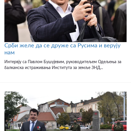
Срби желе да се друже са Русима и верују
нам
Интервју са Павлом Бушујевим, руководитељем Одељења за
балканска истраживања Института за земље ЗНД...