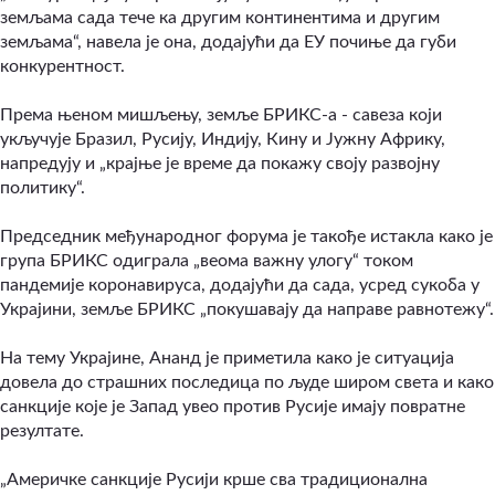
земљама сада тече ка другим континентима и другим
земљама“, навела је она, додајући да ЕУ почиње да губи
конкурентност.
Према њеном мишљењу, земље БРИКС-а - савеза који
укључује Бразил, Русију, Индију, Кину и Јужну Африку,
напредују и „крајње је време да покажу своју развојну
политику
“
.
Председник међународног форума је такође истакла како је
група БРИКС одиграла „веома важну улогу“ током
пандемије коронавируса, додајући да сада, усред сукоба у
Украјини, земље БРИКС „покушавају да направе равнотежу“.
На тему Украјине, Ананд је приметила како је ситуација
довела до страшних последица по људе широм света и како
санкције које је Запад увео против Русије имају повратне
резултате.
„Америчке санкције Русији крше сва традиционална