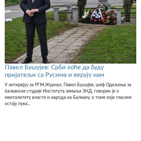
Павел Бушујев: Срби хоће да буду
пријатељи са Русима и верују нам
У интервјуу за РГМ.Журнал, Павел Бушујев, шеф Одељења за
балканске студије Института земаља ЗНД, говорио је о
менталитету власти и народа на Балкану, о томе које гласине
остају пука...