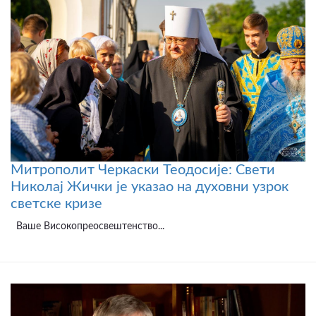
Митрополит Черкаски Теодосије: Свети
Николај Жички је указао на духовни узрок
светске кризе
Ваше Високопреосвештенство...