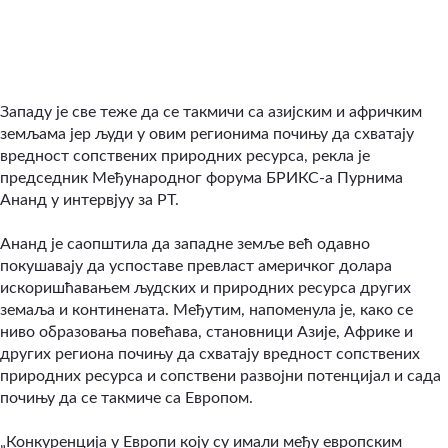
Западу је све теже да се такмичи са азијским и афричким
земљама јер људи у овим регионима почињу да схватају
вредност сопствених природних ресурса, рекла је
председник Међународног форума БРИКС-а Пурнима
Ананд у интервјуу за РТ.
Ананд је саопштила да западне земље већ одавно
покушавају да успоставе превласт америчког долара
искоришћавањем људских и природних ресурса других
земаља и континената. Међутим, напоменула је, како се
ниво образовања повећава, становници Азије, Африке и
других региона почињу да схватају вредност сопствених
природних ресурса и сопствени развојни потенцијал и сада
почињу да се такмиче са Европом.
„Конкуренција у Европи коју су имали међу европским