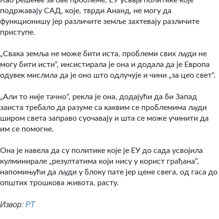
Као решење за ове проблеме, ЕУ усваја политике које
подржавају САД, које, тврди Ананд, не могу да
функционишу јер различите земље захтевају различите
приступе.
„Свака земља не може бити иста, проблеми свих људи не
могу бити исти“, инсистирала је она и додала да је Европа
одувек мислила да је оно што одлучује и чини „за цео свет“.
„Али то није тачно“, рекла је она, додајући да би Запад
заиста требало да разуме са каквим се проблемима људи
широм света заправо суочавају и шта се може учинити да
им се помогне.
Она је навела да су политике које је ЕУ до сада усвојила
кулминирале „резултатима који нису у корист грађана“,
напомињући да људи у блоку пате јер цене свега, од гаса до
општих трошкова живота, расту.
Извор:
РТ