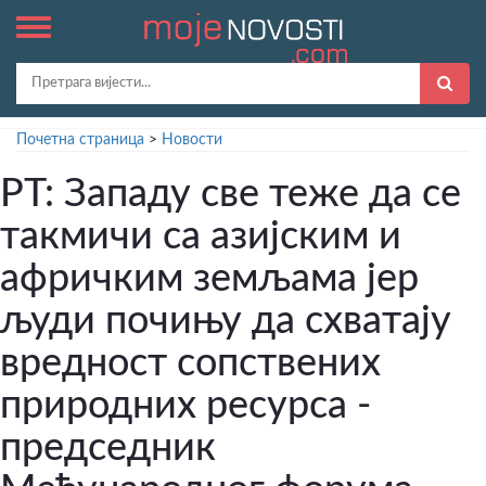
Почетна страница
>
Новости
РТ: Западу све теже да се
такмичи са азијским и
афричким земљама јер
људи почињу да схватају
вредност сопствених
природних ресурса -
председник