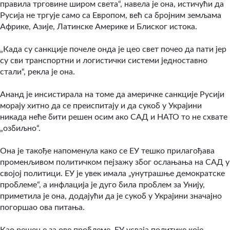
правила трговине широм света“, навела је она, истичући да
Русија не тргује само са Европом, већ са бројним земљама
Африке, Азије, Латинске Америке и Блиског истока.
„Када су санкције почеле онда је цео свет почео да пати јер
су сви транспортни и логистички системи једноставно
стали“, рекла је она.
Ананд је инсистирала на томе да америчке санкције Русији
морају хитно да се преиспитају и да сукоб у Украјини
никада неће бити решен осим ако САД и НАТО то не схвате
„озбиљно“.
Она је такође напоменула како се ЕУ тешко прилагођава
променљивом политичком пејзажу због ослањања на САД у
својој политици. ЕУ је увек имала „унутрашње демократске
проблеме“, а инфлација је дуго била проблем за Унију,
приметила је она, додајући да је сукоб у Украјини значајно
погоршао ова питања.