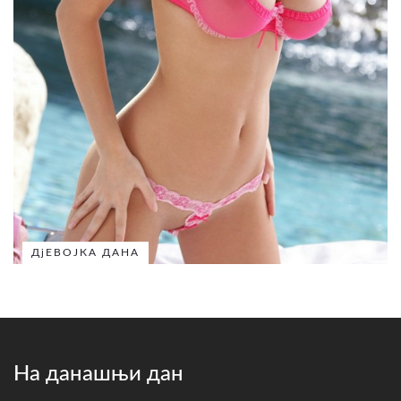
ДјЕВОЈКА ДАНА
На данашњи дан