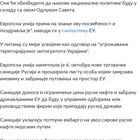
Оне ће обезбедити да њихове националне политике буду у
складу са овом Одлуком Савета.
Европска унија прима на знање ову посвећеност и
поздравља је", наводи се у
саопштењу
ЕУ.
У питању су мере усвојене као одговор на "угрожавање
територијалног интегритета Украјине".
Европска унија наметнула је 6. октобра нове трговачке
санкције Русији и проширила листу особа којим замрзава
имовину и забрањује путовања на простор ЕУ.
Санкције доносе и ограничење цена руске нафте и забрану
држављанима ЕУ да буду у управним одборима или
руководствима фирми које припадају руској држави.
Санкције укључују потпуни ембарго на увоз сирове руске
нафте морским путем.