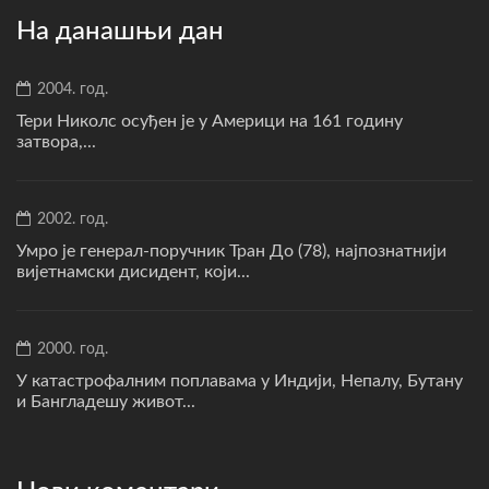
На данашњи дан
2004. год.
Тери Николс осуђен је у Америци на 161 годину
затвора,...
2002. год.
Умро је генерал-поручник Тран До (78), најпознатнији
вијетнамски дисидент, који...
2000. год.
У катастрофалним поплавама у Индији, Непалу, Бутану
и Бангладешу живот...