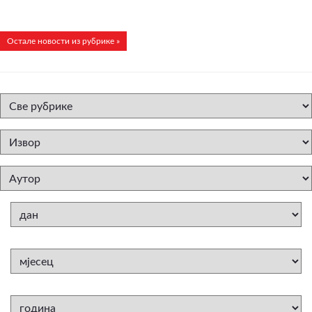
Остале новости из рубрике »