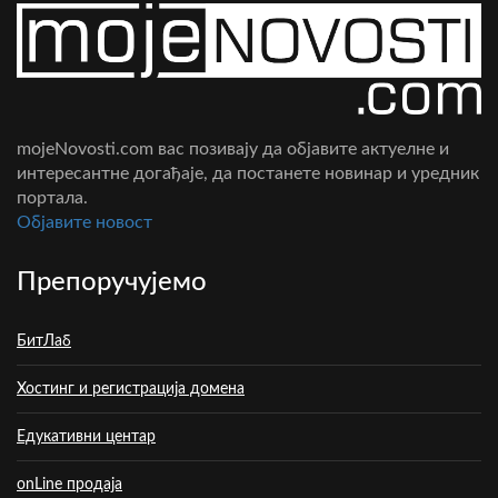
mojeNovosti.com вас позивају да објавите актуелне и
интересантне догађаје, да постанете новинар и уредник
портала.
Oбјавите новост
Препоручујемо
БитЛаб
Хостинг и регистрација домена
Едукативни центар
onLine продаја