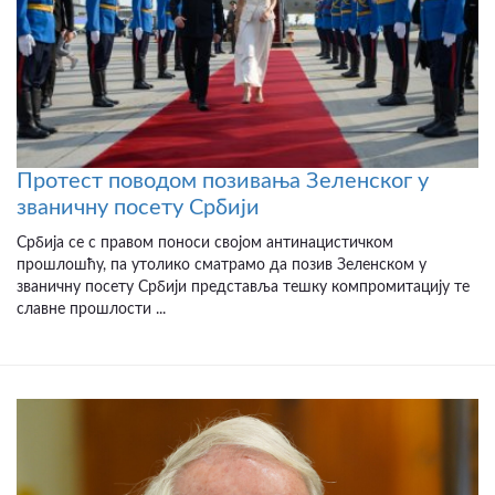
Протест поводом позивања Зеленског у
званичну посету Србији
Србија се с правом поноси својом антинацистичком
прошлошћу, па утолико сматрамо да позив Зеленском у
званичну посету Србији представља тешку компромитацију те
славне прошлости ...