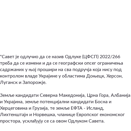
"Савет је одлучио да се назив Одлуке (ЦФСП) 2022/266
треба да се измени и да се географски опсег ограничења
садржаних у њој прошири на сва подручја која нису
под
контролом владе
Украјине у областима Доњецк, Херсон,
Луганск и Запорожје.
Земље кандидати Северна Македонија, Црна Гора, Албанија
и Украјина, земље потенцијални кандидати Босна и
Херцеговина и Грузија, те земље ЕФТА - Исланд,
Лихтенштајн и Норвешка, чланице Европског економског
простора, усклађују се са овом Одлуком Савета.