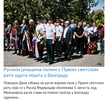
Руским јунацима палим у Првом светском
рату одата пошта у Београду
Поводом Дана сећања на руске војнике пале у Првом светском
рату, који се у Руској Федерацији обележава 1. августа, код
Меморијала руске славе на Новом гробљу у Београду
одржана...