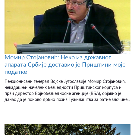
Момир Стојановић: Неко из државног
апарата Србије доставио је Приштини моје
податке
Пензионисани генерал Војске Југославије Момир Стојановић,
некадашњи начелник безбедности Приштинског корпуса и
први директор Војнобезбедносне агенције (ВБА), објавио је
данас да је поново добио позив Тужилаштва за ратне злочине...