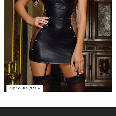
ДјЕВОЈКА ДАНА