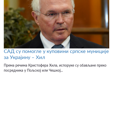
САД су помогле у куповини српске муниције
за Украјину – Хил
Према речима Кристофера Хила, испоруке су обављане преко
посредника у Пољској или Чешкој...