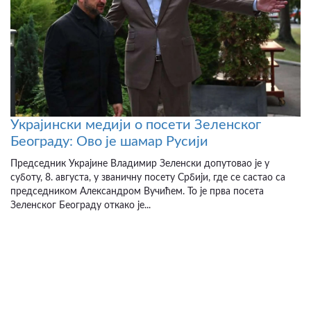
Украјински медији о посети Зеленског
Београду: Ово је шамар Русији
Председник Украјине Владимир Зеленски допутовао је у
суботу, 8. августа, у званичну посету Србији, где се састао са
председником Александром Вучићем. То је прва посета
Зеленског Београду откако је...