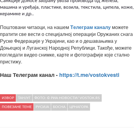
Санкције доносе забрану увоза производа од железа,
машина и уређаја, пластике, возила, текстила, ципела, коже,
керамике и др..
Поштовани читаоци, на нашем
Tелеграм каналу
можете
пратити све вести о специјалној операцији Оружаних снага
Руске Федерације у Украјини, као и о дешавањима у
Доњецкој и Луганској Народној Републици. Такође, можете
погледати видео снимке, карте и фотографије које стално
пристижу.
Наш Телеграм канал -
https://t.me/vostokvesti
ИЗВОР
ТАНЈУГ
ФОТО: © РИА НОВОСТИ/ VOSTOK.RS
ПОВЕЗАНЕ ТЕМЕ
РУСИЈА
БОСНА
ЦРНАГОРА