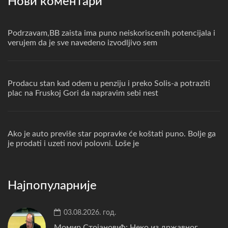
Нови коментари
Podrzavam,BB zaista ima puno neiskoriscenih potencijala i
verujem da je sve navedeno izvodljivo sem
Prodacu stan kad odem u penziju i preko Solis-a potraziti
plac na Fruskoj Gori da napravim sebi nest
Ako je auto previše star popravke će koštati puno. Bolje ga
je prodati i uzeti novi polovni. Loše je
Најпопуларније
03.08.2026. год.
Момир Стојановић: Неко из државног