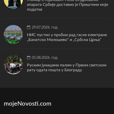
апарата Србије доставио је Приштини моје
податке
29.07.2026. год.
НИС пустио у пробни рад гасне електране
„Банатско Милошево“ и „Србска Црња“
01.08.2026. год.
Руским јунацима палим у Првом светском
рату одата пошта у Београду
mojeNovosti.com