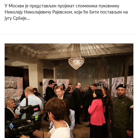
У Москви је представљен пројекат споменика пуковнику
Николају Николајевичу Рајевском, који ће бити постављен на
југу Србије....