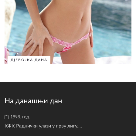
ДјЕВОЈКА ДАНА
На данашњи дан
1998. год.
КФК Раднички улази у прву лигу....