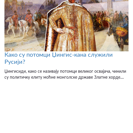
Како су потомци Џингис-кана служили
Русији?
Џингисиди, како се називају потомци великог освајача, чинили
су политичку елиту моћне монголске државе Златне хорде....