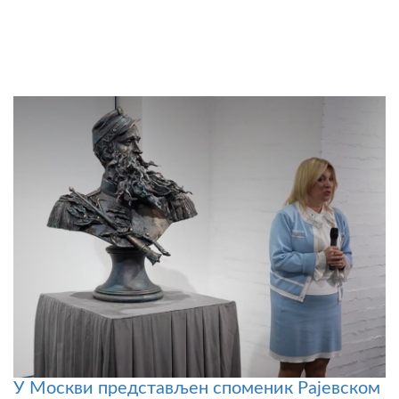
У Москви представљен споменик Рајевском