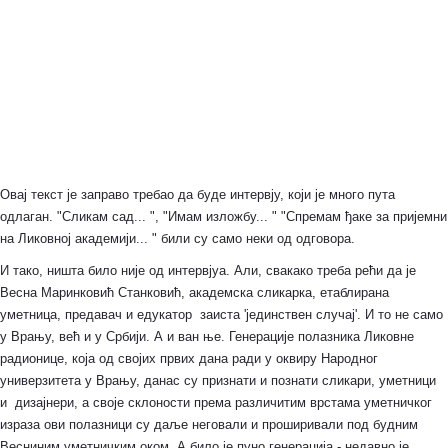
Овај текст је заправо требао да буде интервју, који је много пута
одлаган. "Сликам сад... ", "Имам изложбу... " "Спремам ђаке за пријемни
на Ликовној академији... " били су само неки од одговора.
И тако, ништа било није од интервјуа. Али, свакако треба рећи да је
Весна Маринковић Станковић, академска сликарка, етаблирана
уметница, предавач и едукатор заиста 'јединствен случај'. И то не само
у Врању, већ и у Србији. А и ван ње. Генерације полазника Ликовне
радионице, која од својих првих дана ради у оквиру Народног
универзитета у Врању, данас су признати и познати сликари, уметници
и дизајнери, а своје склоности према различитим врстама уметничког
израза ови полазници су даље неговали и проширивали под будним
Весниним уметничким оком. А било је пуно генерација - недавно је