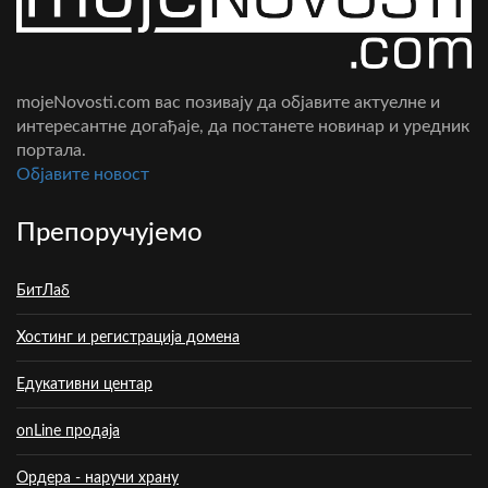
mojeNovosti.com вас позивају да објавите актуелне и
интересантне догађаје, да постанете новинар и уредник
портала.
Oбјавите новост
Препоручујемо
БитЛаб
Хостинг и регистрација домена
Едукативни центар
onLine продаја
Ордера - наручи храну