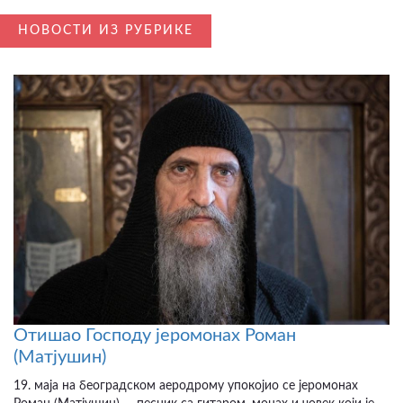
НОВОСТИ ИЗ РУБРИКЕ
Отишао Господу јеромонах Роман
(Матјушин)
19. маја на београдском аеродрому упокојио се јеромонах