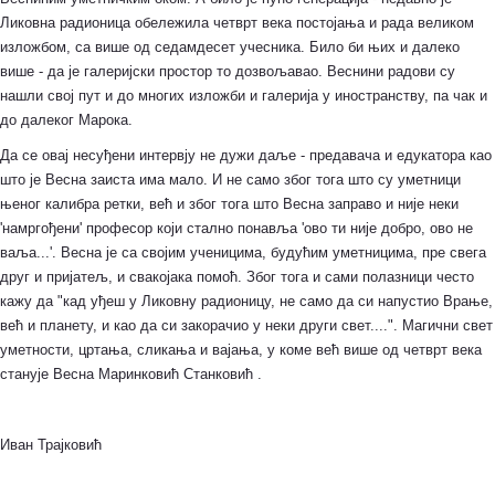
Ликовна радионица обележила четврт века постојања и рада великом
изложбом, са више од седамдесет учесника. Било би њих и далеко
више - да је галеријски простор то дозвољавао. Веснини радови су
нашли свој пут и до многих изложби и галерија у иностранству, па чак и
до далеког Марока.
Да се овај несуђени интервју не дужи даље - предавача и едукатора као
што је Весна заиста има мало. И не само због тога што су уметници
њеног калибра ретки, већ и због тога што Весна заправо и није неки
'намргођени' професор који стално понавља 'ово ти није добро, ово не
ваља...'. Весна је са својим ученицима, будућим уметницима, пре свега
друг и пријатељ, и свакојака помоћ. Због тога и сами полазници често
кажу да "кад уђеш у Ликовну радионицу, не само да си напустио Врање,
већ и планету, и као да си закорачио у неки други свет....". Магични свет
уметности, цртања, сликања и вајања, у коме већ више од четврт века
станује Весна Маринковић Станковић .
Иван Трајковић