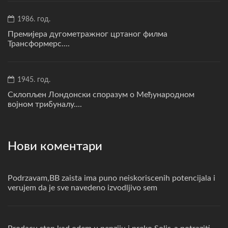
1986. год.
Премијера дугометражног цртаног филма
Трансформерс....
1945. год.
Склопљен Лондонски споразум о Међународном
војном трибуналу....
Нови коментари
Podrzavam,BB zaista ima puno neiskoriscenih potencijala i
verujem da je sve navedeno izvodljivo sem