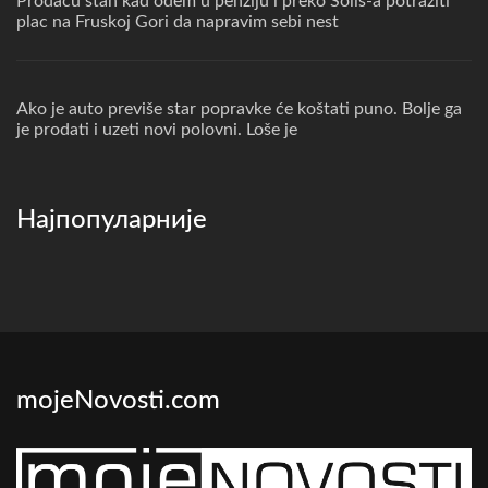
Prodacu stan kad odem u penziju i preko Solis-a potraziti
plac na Fruskoj Gori da napravim sebi nest
Ako je auto previše star popravke će koštati puno. Bolje ga
je prodati i uzeti novi polovni. Loše je
Најпопуларније
mojeNovosti.com