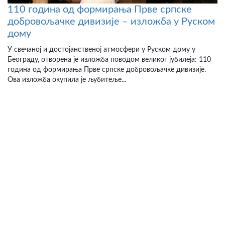
110 година од формирања Прве српске
добровољачке дивизије – изложба у Руском
дому
У свечаној и достојанственој атмосфери у Руском дому у
Београду, отворена је изложба поводом великог јубилеја: 110
година од формирања Прве српске добровољачке дивизије.
Ова изложба окупила је љубитеље...