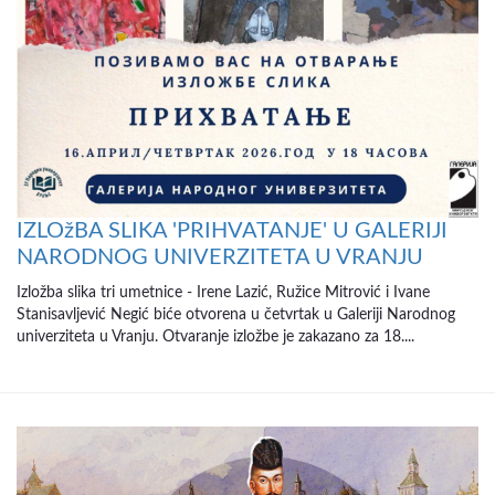
IZLOžBA SLIKA 'PRIHVATANJE' U GALERIJI
NARODNOG UNIVERZITETA U VRANJU
Izložba slika tri umetnice - Irene Lazić, Ružice Mitrović i Ivane
Stanisavljević Negić biće otvorena u četvrtak u Galeriji Narodnog
univerziteta u Vranju. Otvaranje izložbe je zakazano za 18....