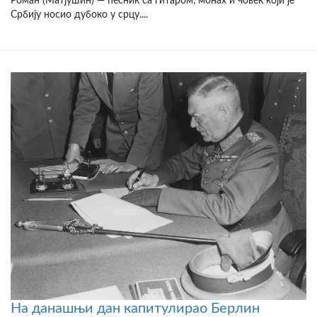
Роман (Матјушин) — песник са гитаром, монах и човек који је
Србију носио дубоко у срцу....
На данашњи дан капитулирао Берлин