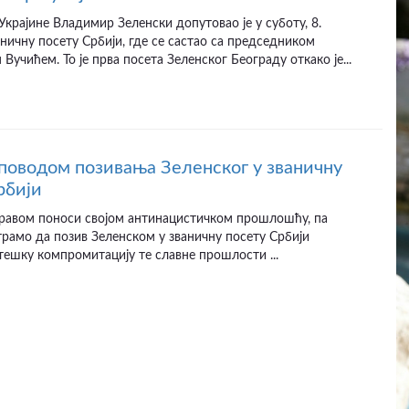
крајине Владимир Зеленски допутовао је у суботу, 8.
ваничну посету Србији, где се састао са председником
Вучићем. То је прва посета Зеленског Београду откако је...
поводом позивања Зеленског у званичну
рбији
 правом поноси својом антинацистичком прошлошћу, па
рамо да позив Зеленском у званичну посету Србији
ешку компромитацију те славне прошлости ...