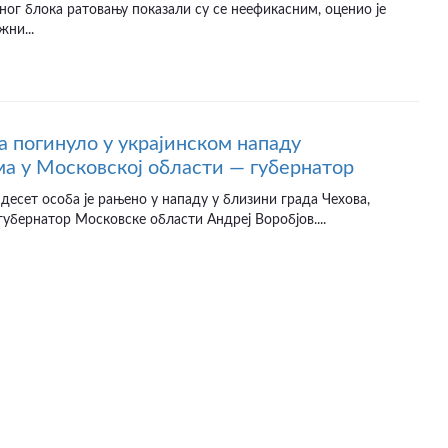
ног блока ратовању показали су се неефикасним, оценио је
жни...
а погинуло у украјинском нападу
а у Московској области — губернатор
десет особа је рањено у нападу у близини града Чехова,
губернатор Московске области Андреј Воробјов....