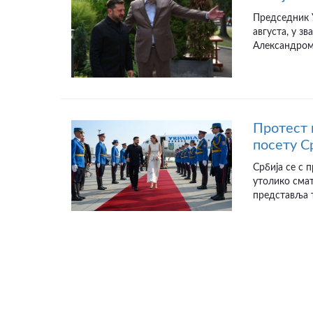
Председник У
августа, у з
Александром 
Протест 
посету С
Србија се с
утолико смат
представља т