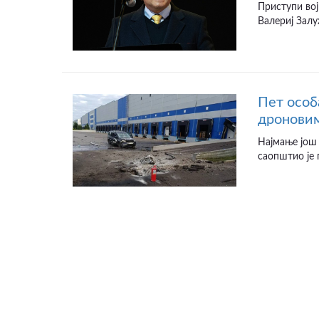
Приступи вој
Валериј Залу
Пет особ
дроновим
Најмање још 
саопштио је 