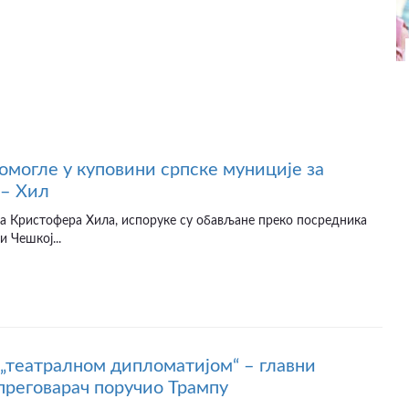
омогле у куповини српске муниције за
 – Хил
а Кристофера Хила, испоруке су обављане преко посредника
и Чешкој...
 „театралном дипломатијом“ – главни
преговарач поручио Трампу