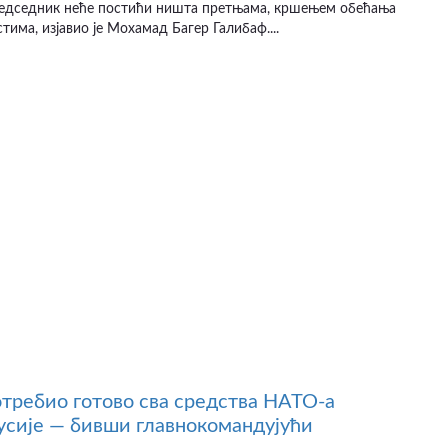
едседник неће постићи ништа претњама, кршењем обећања
тима, изјавио је Мохамад Багер Галибаф....
отребио готово сва средства НАТО-а
усије — бивши главнокомандујући