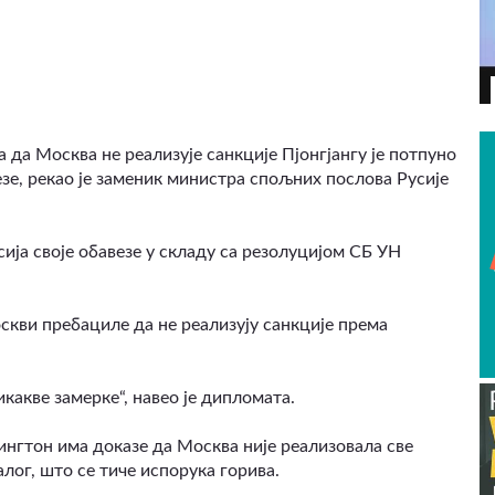
ВИДЕО
да Москва не реализује санкције Пјонгјангу је потпуно
зе, рекао је заменик министра спољних послова Русије
ија своје обавезе у складу са резолуцијом СБ УН
скви пребациле да не реализују санкције према
акве замерке“, навео је дипломата.
ингтон има доказе да Москва није реализовала све
алог, што се тиче испорука горива.