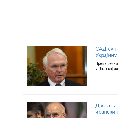
САД су п
Украјину
Према речим
у Пољској ил
Доста са
ирански 