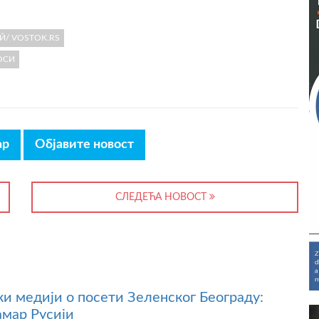
Й/ VOSTOK.RS
ОСИ
ар
Објавите новост
СЛЕДЕЋА НОВОСТ
ки медији о посети Зеленског Београду:
амар Русији