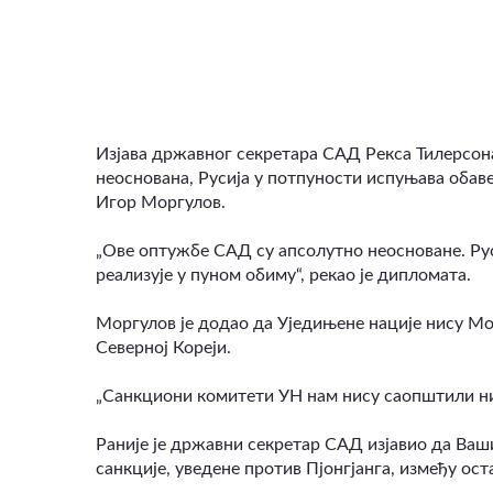
ВИДЕО
Изјава државног секретара САД Рекса Тилерсона 
неоснована, Русија у потпуности испуњава обаве
Игор Моргулов.
„Ове оптужбе САД су апсолутно неосноване. Рус
реализује у пуном обиму“, рекао је дипломата.
Моргулов је додао да Уједињене нације нису Мо
Северној Кореји.
„Санкциони комитети УН нам нису саопштили ник
Раније је државни секретар САД изјавио да Ваш
санкције, уведене против Пјонгјанга, између ост