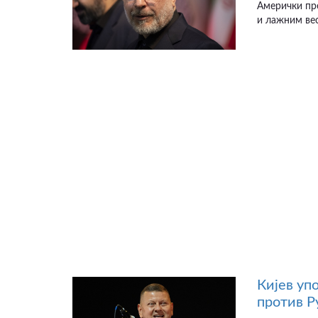
Амерички пр
и лажним вес
Кијев уп
против Р