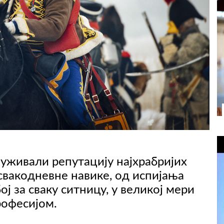
и уживали репутацију најхрабријих
свакодневне навике, од испијања
ј за сваку ситницу, у великој мери
рофесијом.