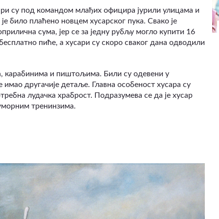
ари су под командом млађих официра јурили улицама и
је било плаћено новцем хусарског пука. Свако је
оприлична сума, јер се за једну рубљу могло купити 16
бесплатно пиће, а хусари су скоро сваког дана одводили
, карабинима и пиштољима. Били су одевени у
 имао другачије детаље. Главна особеност хусара су
отребна лудачка храброст. Подразумева се да је хусар
еуморним тренинзима.