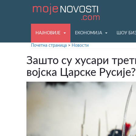
НАЈНОВИЈЕ
ЕКОНОМИЈА
ШОУ БИ
Почетна страница
>
Новости
Зашто су хусари трет
војска Царске Русије?