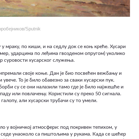
робејников/Sputnik
 мраку, по киши, и на седлу док се коњ креће. Хусари
имер, ударцима по леђима гвозденом опругом) уколико
ер суровости хусарског служења.
припремали своје коње. Дан је био посвећен вежбању и
 увече. То је било обавезно за сваки хусарски пук.
 борби су се они налазили тамо где је било најжешће и
паду или повлачењу. Користили су преко 50 сигнала.
галопу, али хусарски трубачи су то умели.
ало у војничкој атмосфери: под покривен тепихом, у
и седе унаоколо са пиштољима у рукама. Када се шећер