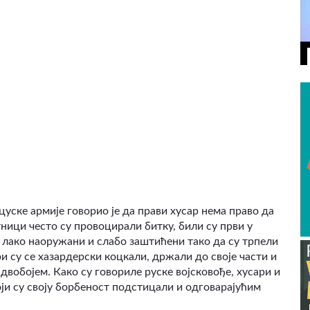
цуске армије говорио је да прави хусар нема право да
ници често су провоцирали битку, били су први у
 лако наоружани и слабо заштићени тако да су трпели
 су се хазардерски коцкали, држали до своје части и
двобојем. Како су говориле руске војсковође, хусари и
оји су своју борбеност подстицали и одговарајућим