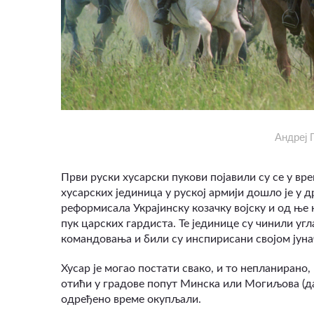
Андреј 
Први руски хусарски пукови појавили су се у вре
хусарских јединица у руској армији дошло је у д
реформисала Украјинску козачку војску и од ње 
пук царских гардиста. Те јединице су чинили уг
командовања и били су инспирисани својом јун
Хусар је могао постати свако, и то непланирано,
отићи у градове попут Минска или Могиљова (дан
одређено време окупљали.