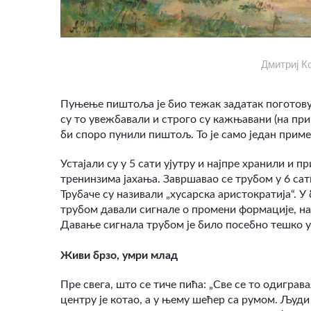
Дмитриј Ко
Пуњење пиштоља је био тежак задатак поготову у
су то увежбавали и строго су кажњавани (на пр
би споро пунили пиштољ. То је само један прим
Устајали су у 5 сати ујутру и најпре хранили и 
тренинзима јахања. Завршавао се трубом у 6 сати
Трубаче су називали „хусарска аристократија“. У
трубом давали сигнале о промени формације, на
Давање сигнала трубом је било посебно тешко у 
Живи брзо, умри млад
Пре свега, што се тиче пића: „Све се то одиграв
центру је котао, а у њему шећер са румом. Људ