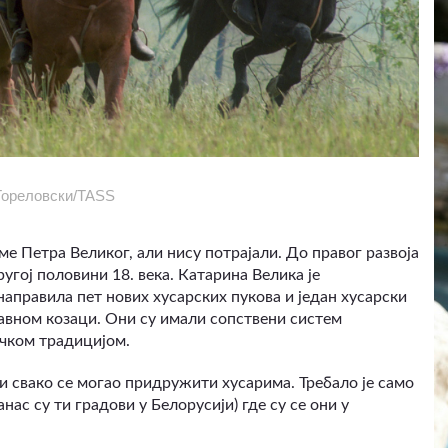
Гореловски/TASS
ме Петра Великог, али нису потрајали. До правог развоја
ругој половини 18. века. Катарина Велика је
направила пет нових хусарских пукова и један хусарски
лавном козаци. Они су имали сопствени систем
ачком традицијом.
 и свако се могао придружити хусарима. Требало је само
ас су ти градови у Белорусији) где су се они у