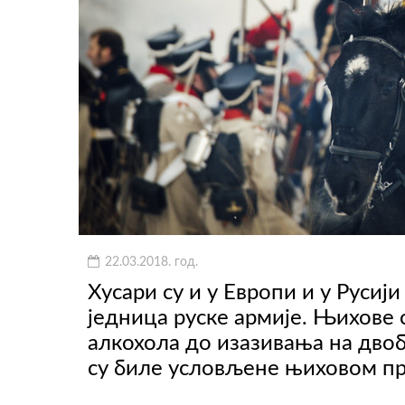
22.03.2018. год.
Хусари су и у Европи и у Русиј
једница руске армије. Њихове 
алкохола до изазивања на двобо
су биле условљене њиховом п