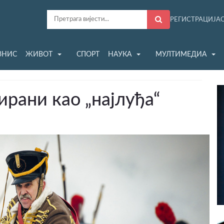
РЕГИСТРАЦИЈА
ЗНИС
ЖИВОТ
СПОРТ
НАУКА
МУЛТИМЕДИА
ирани као „најлуђа“