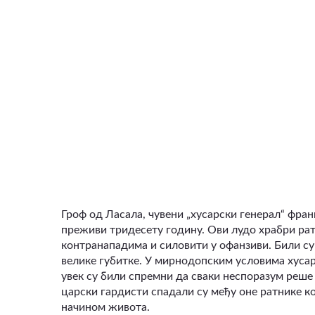
Гроф од Ласала, чувени „хусарски генерал“ фран
преживи тридесету годину. Ови лудо храбри рат
контранападима и силовити у офанзиви. Били су
велике губитке. У мирнодопским условима хусари
увек су били спремни да сваки неспоразум реше 
царски гардисти спадали су међу оне ратнике к
начином живота.