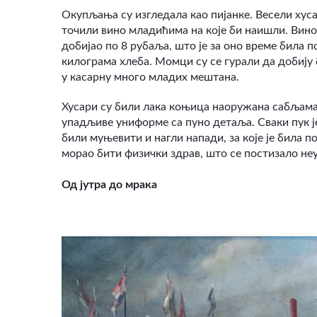
Окупљања су изгледала као пијанке. Весели хус
точили вино младићима на које би наишли. Вино 
добијао по 8 рубаља, што је за оно време била п
килограма хлеба. Момци су се гурали да добију 
у касарну много младих мештана.
Хусари су били лака коњица наоружана сабљама
упадљиве униформе са пуно детаља. Сваки пук је
били муњевити и нагли напади, за које је била п
морао бити физички здрав, што се постизало н
Од јутра до мрака