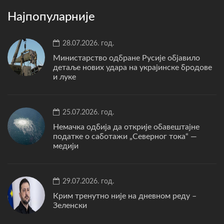
Најпопуларније
28.07.2026. год.
Министарство одбране Русије објавило
детаље нових удара на украјинске бродове
и луке
25.07.2026. год.
Немачка одбија да открије обавештајне
податке о саботажи „Северног тока“ —
медији
29.07.2026. год.
Крим тренутно није на дневном реду –
Зеленски