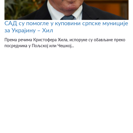
САД су помогле у куповини српске муниције
за Украјину – Хил
Према речима Кристофера Хила, испоруке су обављане преко
посредника у Пољској или Чешкој...