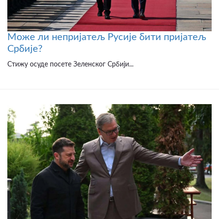
Може ли непријатељ Русије бити пријатељ
Србије?
Стижу осуде посете Зеленског Србији...