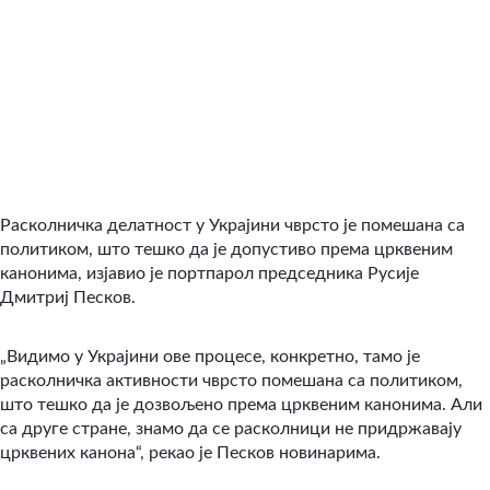
Расколничка делатност у Украјини чврсто је помешана са
политиком, што тешко да је допустиво према црквеним
канонима, изјавио је портпарол председника Русије
Дмитриј Песков.
„Видимо у Украјини ове процесе, конкретно, тамо је
расколничка активности чврсто помешана са политиком,
што тешко да је дозвољено према црквеним канонима. Али
са друге стране, знамо да се расколници не придржавају
црквених канона“, рекао је Песков новинарима.