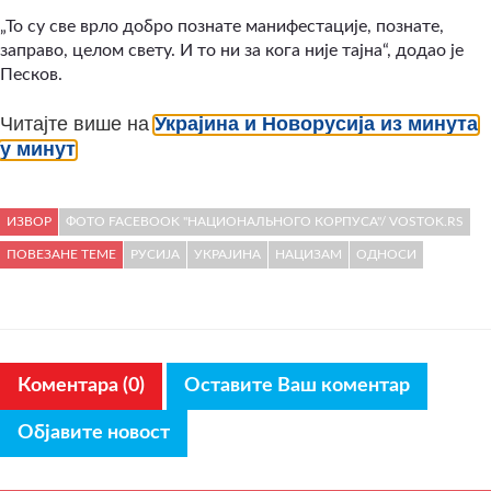
„То су све врло добро познате манифестације, познате,
заправо, целом свету. И то ни за кога није тајна“, додао је
Песков.
Читајте више на
Украјина и Новорусија из минута
у минут
ИЗВОР
ФОТО FACEBOOK "НАЦИОНАЛЬНОГО КОРПУСА"/ VOSTOK.RS
ПОВЕЗАНЕ ТЕМЕ
РУСИЈА
УКРАЈИНА
НАЦИЗАМ
ОДНОСИ
Коментара (0)
Оставите Ваш коментар
Објавите новост