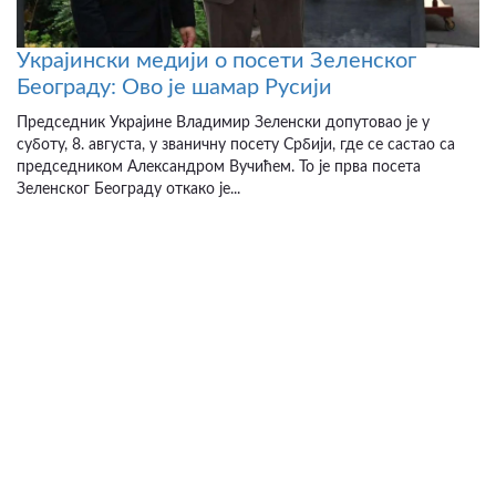
Украјински медији о посети Зеленског
Београду: Ово је шамар Русији
Председник Украјине Владимир Зеленски допутовао је у
суботу, 8. августа, у званичну посету Србији, где се састао са
председником Александром Вучићем. То је прва посета
Зеленског Београду откако је...