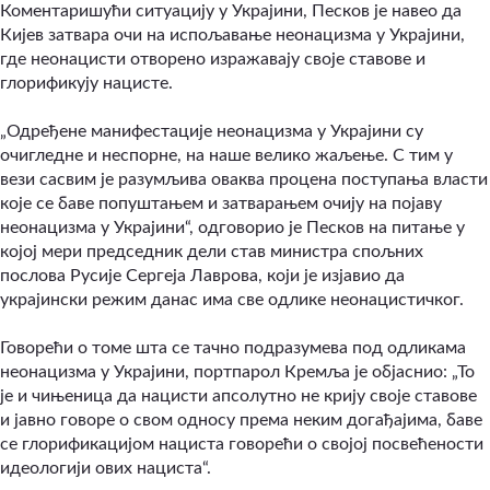
Коментаришући ситуацију у Украјини, Песков је навео да
Кијев затвара очи на испољавање неонацизма у Украјини,
где неонацисти отворено изражавају своје ставове и
глорификују нацисте.
„Одређене манифестације неонацизма у Украјини су
очигледне и неспорне, на наше велико жаљење. С тим у
вези сасвим је разумљива оваква процена поступања власти
које се баве попуштањем и затварањем очију на појаву
неонацизма у Украјини“, одговорио је Песков на питање у
којој мери председник дели став министра спољних
послова Русије Сергеја Лаврова, који је изјавио да
украјински режим данас има све одлике неонацистичког.
Говорећи о томе шта се тачно подразумева под одликама
неонацизма у Украјини, портпарол Кремља је објаснио: „То
је и чињеница да нацисти апсолутно не крију своје ставове
и јавно говоре о свом односу према неким догађајима, баве
се глорификацијом нациста говорећи о својој посвећености
идеологији ових нациста“.