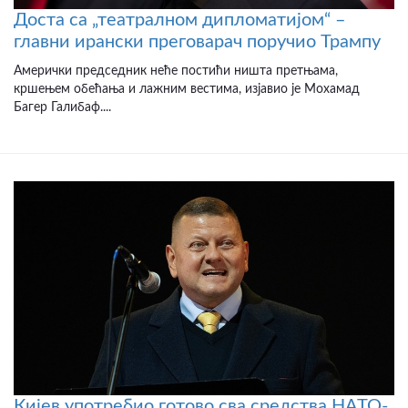
Доста са „театралном дипломатијом“ –
главни ирански преговарач поручио Трампу
Амерички председник неће постићи ништа претњама,
кршењем обећања и лажним вестима, изјавио је Мохамад
Багер Галибаф....
Кијев употребио готово сва средства НАТО-