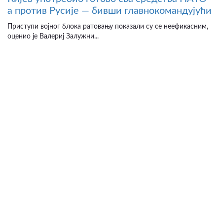
а против Русије — бивши главнокомандујући
Приступи војног блока ратовању показали су се неефикасним,
оценио је Валериј Залужни...