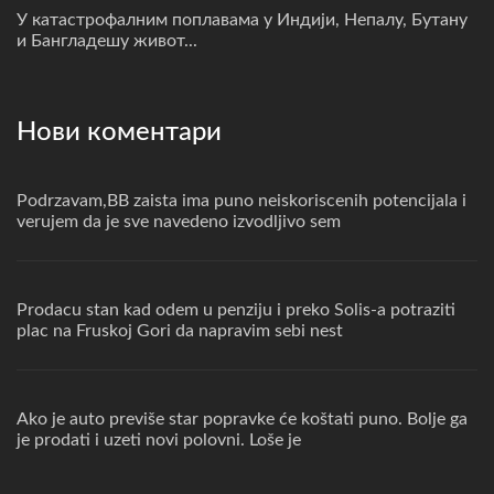
У катастрофалним поплавама у Индији, Непалу, Бутану
и Бангладешу живот...
Нови коментари
Podrzavam,BB zaista ima puno neiskoriscenih potencijala i
verujem da je sve navedeno izvodljivo sem
Prodacu stan kad odem u penziju i preko Solis-a potraziti
plac na Fruskoj Gori da napravim sebi nest
Ako je auto previše star popravke će koštati puno. Bolje ga
je prodati i uzeti novi polovni. Loše je