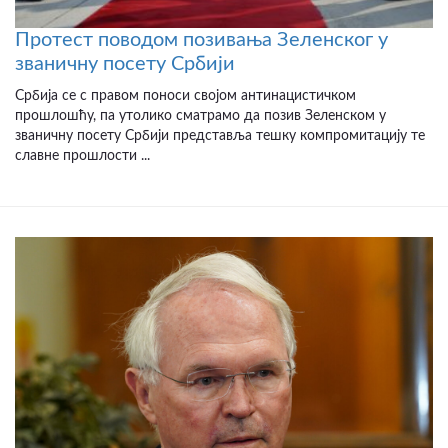
Протест поводом позивања Зеленског у
званичну посету Србији
Србија се с правом поноси својом антинацистичком
прошлошћу, па утолико сматрамо да позив Зеленском у
званичну посету Србији представља тешку компромитацију те
славне прошлости ...