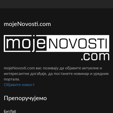
mojeNovosti.com
mojeNovosti.com вас позивају да објавите актуелне и
интересантне догађаје, да постанете новинар и уредник
портала.
Oбјавите новост
Препоручујемо
БитЛаб