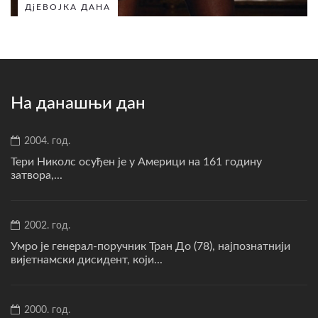
ДјЕВОЈКА ДАНА
На данашњи дан
2004. год.
Тери Николс осуђен је у Америци на 161 годину
затвора,...
2002. год.
Умро је генерал-поручник Тран До (78), најпознатнији
вијетнамски дисидент, који...
2000. год.