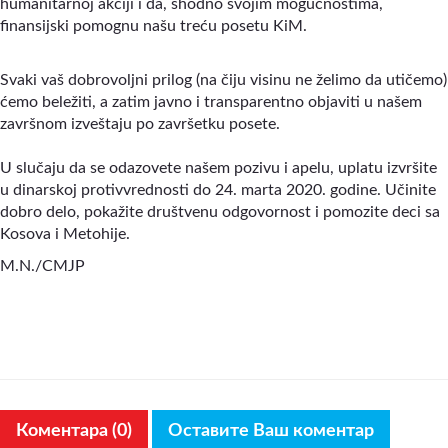
humanitarnoj akciji i da, shodno svojim mogućnostima,
finansijski pomognu našu treću posetu KiM.
Svaki vaš dobrovoljni prilog (na čiju visinu ne želimo da utičemo)
ćemo beležiti, a zatim javno i transparentno objaviti u našem
završnom izveštaju po završetku posete.
U slučaju da se odazovete našem pozivu i apelu, uplatu izvršite
u dinarskoj protivvrednosti do 24. marta 2020. godine. Učinite
dobro delo, pokažite društvenu odgovornost i pomozite deci sa
Kosova i Metohije.
M.N./CMJP
Коментара (0)
Оставите Ваш коментар