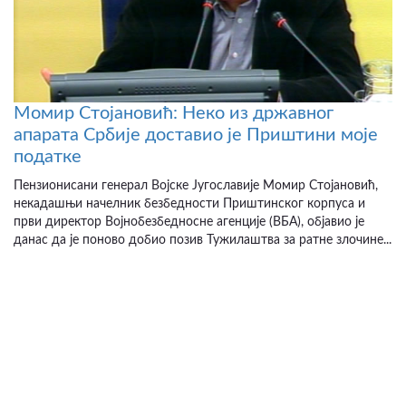
Момир Стојановић: Неко из државног
апарата Србије доставио је Приштини моје
податке
Пензионисани генерал Војске Југославије Момир Стојановић,
некадашњи начелник безбедности Приштинског корпуса и
први директор Војнобезбедносне агенције (ВБА), објавио је
данас да је поново добио позив Тужилаштва за ратне злочине...