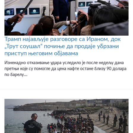
Трамп најављује разговоре са Ираном, док
„Трут соушал“ почиње да продаје убрзани
приступ његовим објавама
Изненадно отказивање удара уследило је после недељу дана
претњи које су помогле да цена нафте остане близу 90 долара
по барелу....