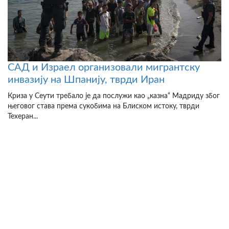
САД и Израел организовали мигрантску
инвазију на Шпанију, тврди Иран
Криза у Сеути требало је да послужи као „казна“ Мадриду због
његовог става према сукобима на Блиском истоку, тврди
Техеран...