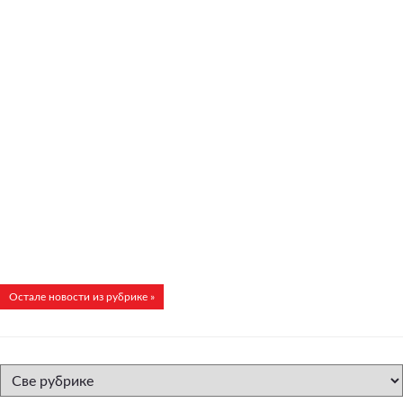
Остале новости из рубрике »