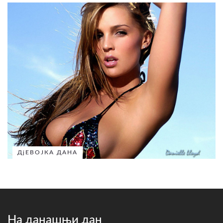
ДјЕВОЈКА ДАНА
На данашњи дан