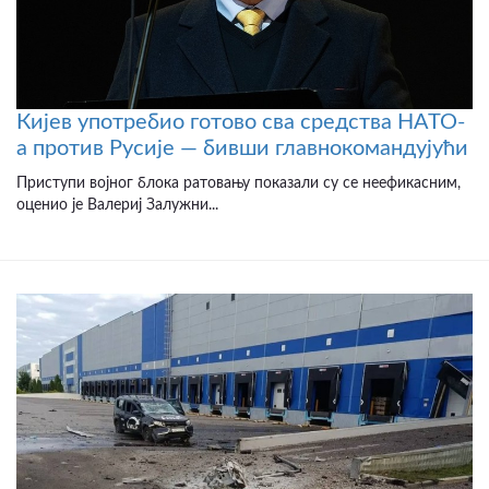
Кијев употребио готово сва средства НАТО-
а против Русије — бивши главнокомандујући
Приступи војног блока ратовању показали су се неефикасним,
оценио је Валериј Залужни...