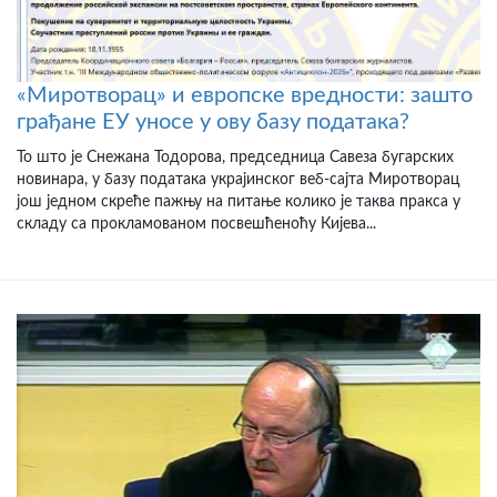
«Миротворац» и европске вредности: зашто
грађане ЕУ уносе у ову базу података?
То што је Снежана Тодорова, председница Савеза бугарских
новинара, у базу података украјинског веб-сајта Миротворац
још једном скреће пажњу на питање колико је таква пракса у
складу са прокламованом посвешћеноћу Кијева...