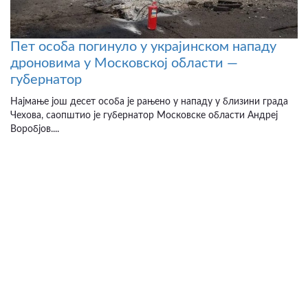
Пет особа погинуло у украјинском нападу
дроновима у Московској области —
губернатор
Најмање још десет особа је рањено у нападу у близини града
Чехова, саопштио је губернатор Московске области Андреј
Воробјов....