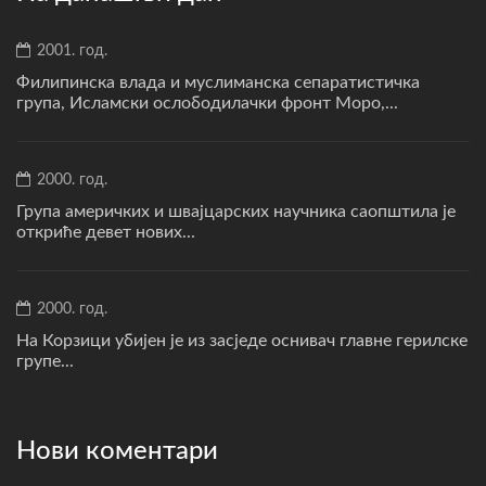
2001. год.
Филипинска влада и муслиманска сепаратистичка
група, Исламски ослободилачки фронт Моро,...
2000. год.
Група америчких и швајцарских научника саопштила је
откриће девет нових...
2000. год.
На Корзици убијен је из засједе оснивач главне герилске
групе...
Нови коментари