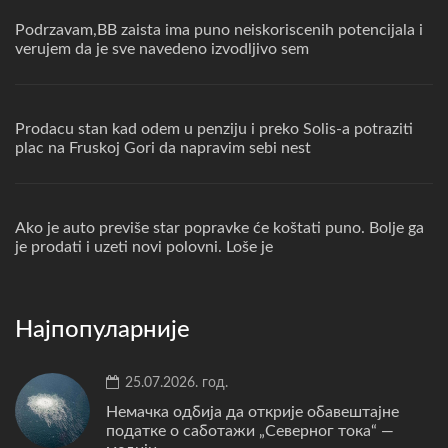
Podrzavam,BB zaista ima puno neiskoriscenih potencijala i
verujem da je sve navedeno izvodljivo sem
Prodacu stan kad odem u penziju i preko Solis-a potraziti
plac na Fruskoj Gori da napravim sebi nest
Ako je auto previše star popravke će koštati puno. Bolje ga
je prodati i uzeti novi polovni. Loše je
Најпопуларније
25.07.2026. год.
Немачка одбија да открије обавештајне
податке о саботажи „Северног тока“ —