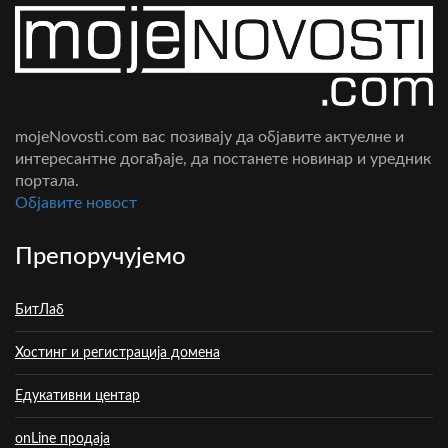
mojeNovosti.com вас позивају да објавите актуелне и
интересантне догађаје, да постанете новинар и уредник
портала.
Oбјавите новост
Препоручујемо
БитЛаб
Хостинг и регистрација домена
Едукативни центар
onLine продаја