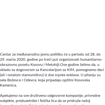
Centar za međunarodnu javnu politiku će u periodu od 28. do
29. marta 2020. godine po treći put organizovati humanitarno-
obrazovnu posetu Kosovu i Metohiji.Ove godine želimo da, u
skladu sa dogovorom sa Kancelarijom za KiM, pomognemo deci
(ali i ostalom stanovništvu) iz dve srpske enklave. U pitanju su
sela Boževce i Odevce, koja pripadaju opštini Kosovska
Kamenica.
Apelujemo na sve društveno odgovorne kompanije, privredne
subjekte, preduzetnike i fizička lica da se pridruže našoj