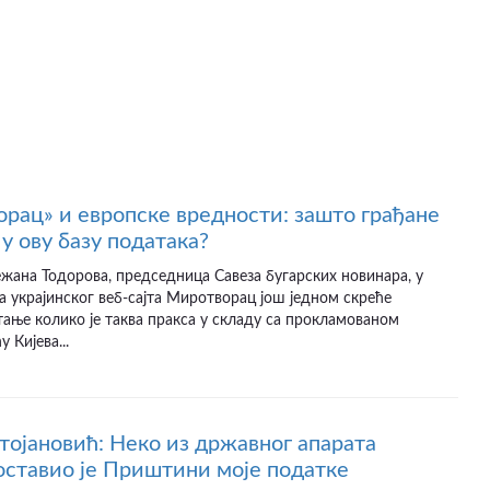
рац» и европске вредности: зашто грађане
у ову базу података?
ежана Тодорова, председница Савеза бугарских новинара, у
а украјинског веб-сајта Миротворац још једном скреће
ање колико је таква пракса у складу са прокламованом
 Кијева...
ојановић: Неко из државног апарата
оставио је Приштини моје податке