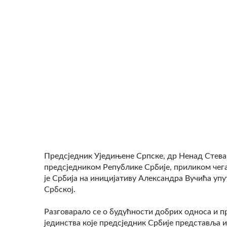
ВИДЕО
Предсједник Уједињене Српске, др Ненад Стева
предсједником
Републике Србије, приликом чега
је Србија на иницијативу Александра Вучића упу
Србској.
Разговарало се о будућности добрих односа и пр
јединства које предсједник Србије представља и