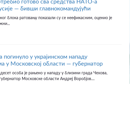
отребио готово сва средства НАТО-а
усије — бивши главнокомандујући
ног блока ратовању показали су се неефикасним, оценио је
жни...
а погинуло у украјинском нападу
а у Московској области — губернатор
десет особа је рањено у нападу у близини града Чехова,
губернатор Московске области Андреј Воробјов....