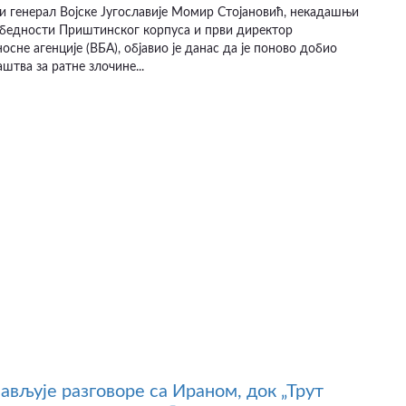
и генерал Војске Југославије Момир Стојановић, некадашњи
збедности Приштинског корпуса и први директор
осне агенције (ВБА), објавио је данас да је поново добио
штва за ратне злочине...
јављује разговоре са Ираном, док „Трут