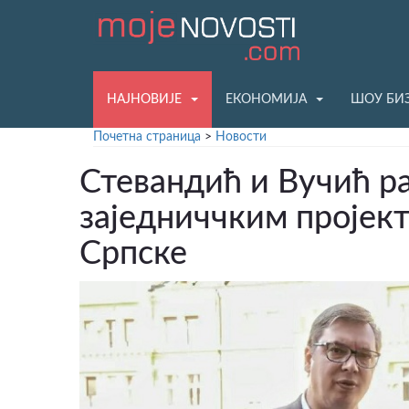
НАЈНОВИЈЕ
ЕКОНОМИЈА
ШОУ БИ
Почетна страница
>
Новости
Стевандић и Вучић р
заједниччким пројек
Српске