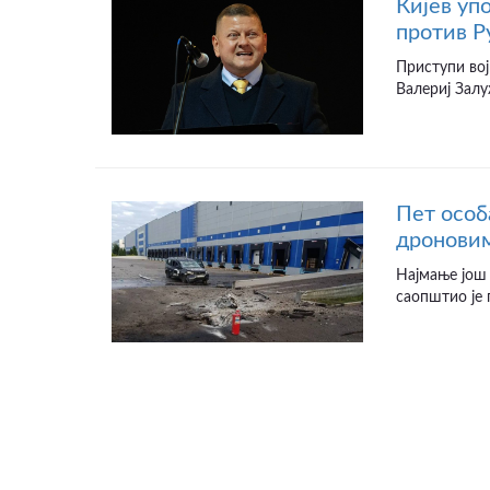
Кијев уп
против Р
Приступи вој
Валериј Залу
Пет особ
дроновим
Најмање још 
саопштио је 