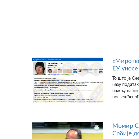
«Миротво
ЕУ уносе 
То што је Сн
базу податак
пажњу на пит
посвешћеноћу
Момир Ст
Србије д