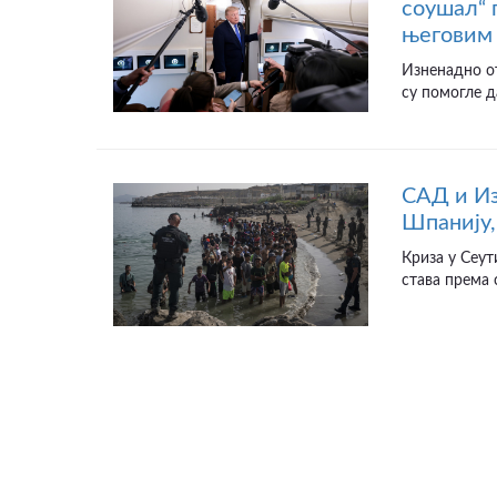
соушал“ 
његовим 
Изненадно от
су помогле д
САД и Из
Шпанију,
Криза у Сеут
става према 