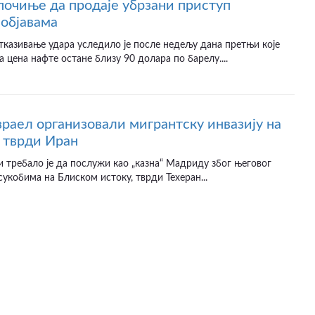
почиње да продаје убрзани приступ
објавама
казивање удара уследило је после недељу дана претњи које
а цена нафте остане близу 90 долара по барелу....
раел организовали мигрантску инвазију на
 тврди Иран
и требало је да послужи као „казна“ Мадриду због његовог
сукобима на Блиском истоку, тврди Техеран...