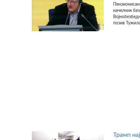
Пензионисан
начелник бе
Војнобезбедн
позив Тужила
Трамп на