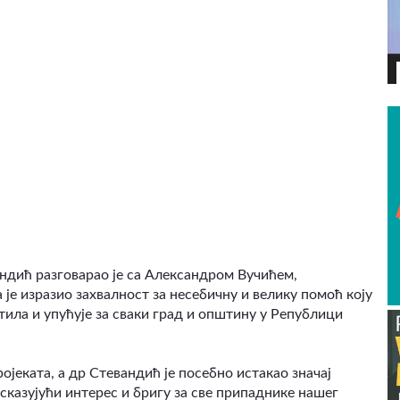
ВИДЕО
ндић разговарао је са Александром Вучићем,
 је изразио захвалност за несебичну и велику помоћ коју
тила и упућује за сваки град и општину у Републици
ојеката, а др Стевандић је посебно истакао значај
сказујући интерес и бригу за све припаднике нашег