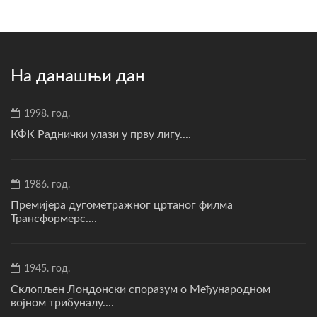
На данашњи дан
1998. год.
КФК Раднички улази у прву лигу....
1986. год.
Премијера дугометражног цртаног филма
Трансформерс....
1945. год.
Склопљен Лондонски споразум о Међународном
војном трибуналу....