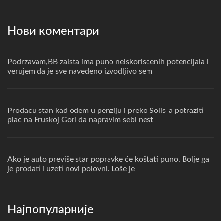
Нови коментари
Podrzavam,BB zaista ima puno neiskoriscenih potencijala i
verujem da je sve navedeno izvodljivo sem
Prodacu stan kad odem u penziju i preko Solis-a potraziti
plac na Fruskoj Gori da napravim sebi nest
Ako je auto previše star popravke će koštati puno. Bolje ga
je prodati i uzeti novi polovni. Loše je
Најпопуларније