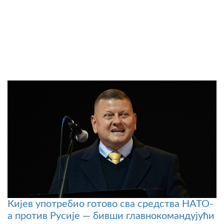
Кијев употребио готово сва средства НАТО-
а против Русије — бивши главнокомандујући