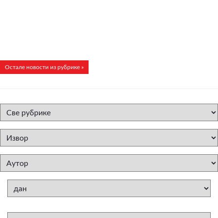
Остале новости из рубрике »