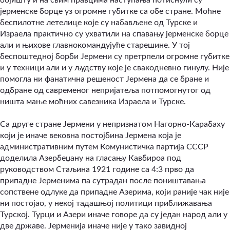
јерменске борце уз огромне губитке са обе стране. Моћне
беспилотне летелице које су набављене од Турске и
Израела практично су ухватили на спавању јерменске борце
али и њихове главнокомандујуће старешине. У тој
беспоштедној борби Јермени су претрпели огромне губитке
и у техници али и у људству које је свакодневно гинулу. Није
помогла ни фанатична решеност Јермена да се бране и
одбране од савременог непријатеља потпомогнутог од
ништа мање моћних савезника Израела и Турске.
Са друге стране Јермени у непризнатом Нагорно-Карабаху
који је иначе вековна постојбина Јермена која је
административним путем Комунистичка партија СССР
доделила Азербеџану на гласању Кавбироа под
руководством Стаљина 1921 године са 4:3 прво да
припадне Јерменима па сутрадан после поништавања
сопствене одлуке да припадне Азерима, који раније чак није
ни постојао, у некој тадашњој политици приближавања
Турској. Турци и Азери иначе говоре да су један народ али у
две државе. Јерменија иначе није у тако завидној