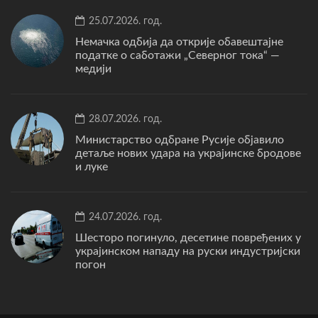
25.07.2026. год.
Немачка одбија да открије обавештајне
податке о саботажи „Северног тока“ —
медији
28.07.2026. год.
Министарство одбране Русије објавило
детаље нових удара на украјинске бродове
и луке
24.07.2026. год.
Шесторо погинуло, десетине повређених у
украјинском нападу на руски индустријски
погон