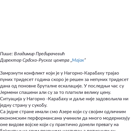
Пише: Владимир Пребирачевић
Директор Србско-Руског центра „
Мајак
“
Замрзнути конфликт који је у Нагорно-Карабаху трајао
пуних тридесет година скоро је решен за непуних тридесет
дана од поновне бруталне ескалације. У последњи час су
Јермени спашени али су за то платили велику цену.
Ситуација у Нагорно -Карабаху и даље није задовољила ни
једну страну у сукобу.
Са једне стране имали смо Азере који су својим одличним
економским перформансама учинили да много модернизују
оне видове војске који су практично донели превагу на
бојишту и на свим правцима наступања потиснули су