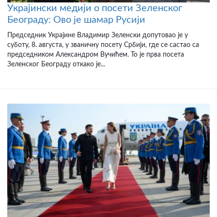
Украјински медији о посети Зеленског
Београду: Ово је шамар Русији
Председник Украјине Владимир Зеленски допутовао је у
суботу, 8. августа, у званичну посету Србији, где се састао са
председником Александром Вучићем. То је прва посета
Зеленског Београду откако је...