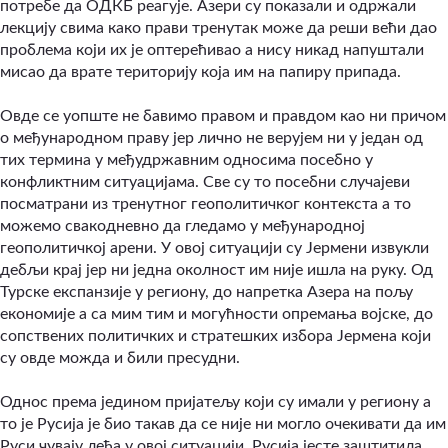
потребе да ОДКБ реагује. Азери су показали и одржали
лекцију свима како прави тренутак може да реши већи дао
проблема који их је оптерећивао а нису никад напуштали
мисао да врате територију која им на папиру припада.
Овде се уопште не бавимо правом и правдом као ни причом
о међународном праву јер лично не верујем ни у један од
тих термина у међудржавним односима посебно у
конфликтним ситуацијама. Све су то посебни случајеви
посматрани из тренутног геополитичког контекста а то
можемо свакодневно да гледамо у међународној
геополитичкој арени. У овој ситуацији су Јермени извукли
дебљи крај јер ни једна околност им није ишла на руку. Од
Турске експанзије у региону, до напретка Азера на пољу
економије а са мим тим и могућности опремања војске, до
сопствених политичких и стратешких избора Јермена који
су овде можда и били пресудни.
Однос према једином пријатељу који су имали у региону а
то је Русија је био такав да се није ни могло очекивати да им
Руси чувају леђа у овој ситуацији. Русија јесте заштитила