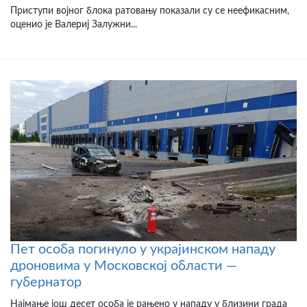
Приступи војног блока ратовању показали су се неефикасним,
оценио је Валериј Залужни...
Пет особа погинуло у украјинском нападу
дроновима у Московској области —
губернатор
Најмање још десет особа је рањено у нападу у близини града