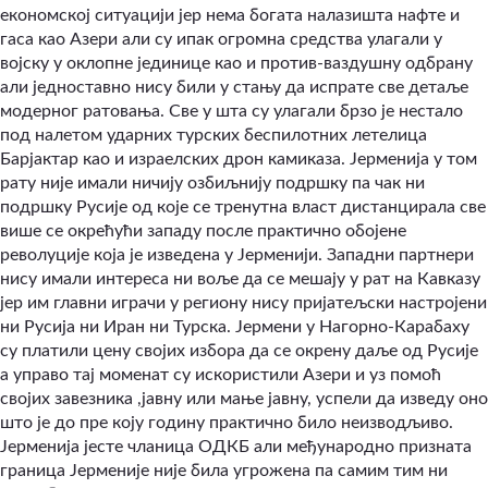
економској ситуацији јер нема богата налазишта нафте и
гаса као Азери али су ипак огромна средства улагали у
војску у оклопне јединице као и против-ваздушну одбрану
али једноставно нису били у стању да испрате све детаље
модерног ратовања. Све у шта су улагали брзо је нестало
под налетом ударних турских беспилотних летелица
Барјактар као и израелских дрон камиказа. Јерменија у том
рату није имали ничију озбиљнију подршку па чак ни
подршку Русије од које се тренутна власт дистанцирала све
више се окрећући западу после практично обојене
револуције која је изведена у Јерменији. Западни партнери
нису имали интереса ни воље да се мешају у рат на Кавказу
јер им главни играчи у региону нису пријатељски настројени
ни Русија ни Иран ни Турска. Јермени у Нагорно-Карабаху
су платили цену својих избора да се окрену даље од Русије
а управо тај моменат су искористили Азери и уз помоћ
својих завезника ,јавну или мање јавну, успели да изведу оно
што је до пре коју годину практично било неизводљиво.
Јерменија јесте чланица ОДКБ али међународно призната
граница Јерменије није била угрожена па самим тим ни