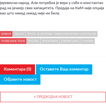
јерменски народ. Али потребна је вера у себе и константан
рад на јачанју свих капацитета. Предаја на КиМ није опција
као што никад никад није ни била.
ИЗВОР
ТАНЈУГ
ФОТО: © SPUTNIK / АРАМ НЕРСЕСЯН/ VOSTOK.RS
ПОВЕЗАНЕ ТЕМЕ
РУСИЈА
ЈЕРМЕНИЈА
АЗЕРБЕЈЏАН
СУКОБИ
Коментара (0)
Оставите Ваш коментар
Објавите новост
ПРЕДХОДНА НОВОСТ