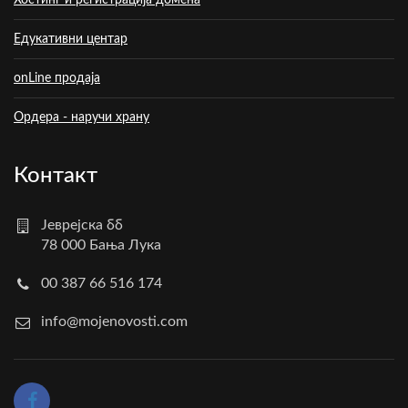
Хостинг и регистрација домена
Едукативни центар
onLine продаја
Ордера - наручи храну
Контакт
Јеврејска бб
78 000 Бања Лука
00 387 66 516 174
info@mojenovosti.com