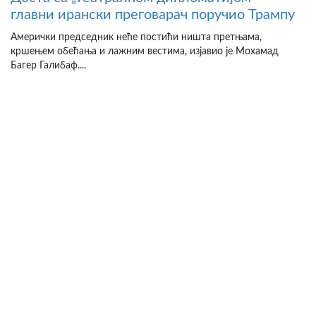
главни ирански преговарач поручио Трампу
Амерички председник неће постићи ништа претњама,
кршењем обећања и лажним вестима, изјавио је Мохамад
Багер Галибаф....