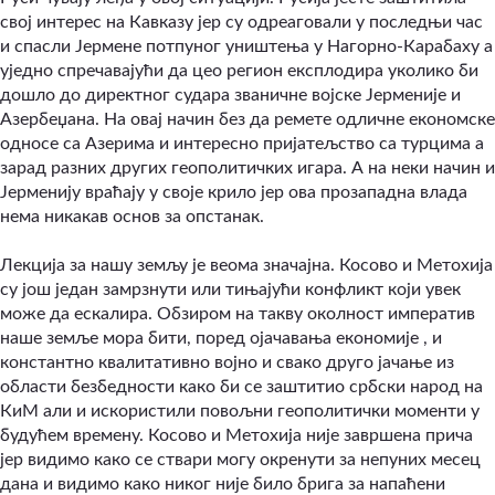
свој интерес на Кавказу јер су одреаговали у последњи час
и спасли Јермене потпуног уништења у Нагорно-Карабаху а
уједно спречавајући да цео регион експлодира уколико би
дошло до директног судара званичне војске Јерменије и
Азербеџана. На овај начин без да ремете одличне економске
односе са Азерима и интересно пријатељство са турцима а
зарад разних других геополитичких игара. А на неки начин и
Јерменију враћају у своје крило јер ова прозападна влада
нема никакав основ за опстанак.
Лекција за нашу земљу је веома значајна. Косово и Метохија
су још један замрзнути или тињајући конфликт који увек
може да ескалира. Обзиром на такву околност императив
наше земље мора бити, поред ојачавања економије , и
константно квалитативно војно и свако друго јачање из
области безбедности како би се заштитио србски народ на
КиМ али и искористили повољни геополитички моменти у
будућем времену. Косово и Метохија није завршена прича
јер видимо како се ствари могу окренути за непуних месец
дана и видимо како никог није било брига за напаћени