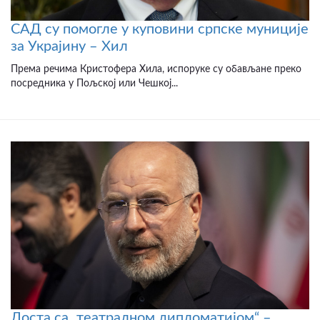
САД су помогле у куповини српске муниције
за Украјину – Хил
Према речима Кристофера Хила, испоруке су обављане преко
посредника у Пољској или Чешкој...
Доста са „театралном дипломатијом“ –