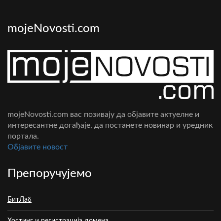
mojeNovosti.com
mojeNovosti.com вас позивају да објавите актуелне и
интересантне догађаје, да постанете новинар и уредник
портала.
Oбјавите новост
Препоручујемо
БитЛаб