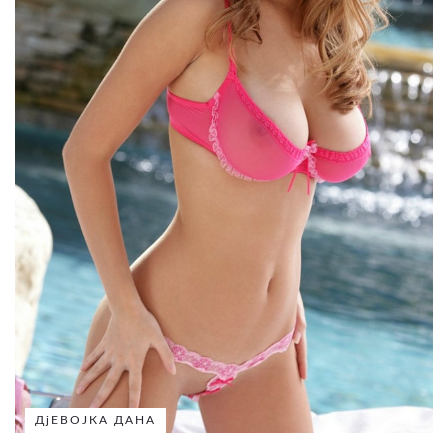
ДјЕВОЈКА ДАНА