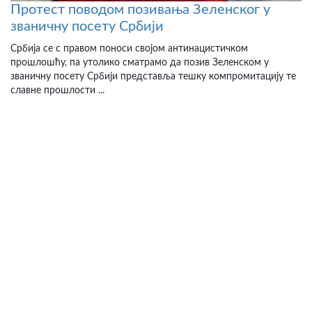
Протест поводом позивања Зеленског у
званичну посету Србији
Србија се с правом поноси својом антинацистичком
прошлошћу, па утолико сматрамо да позив Зеленском у
званичну посету Србији представља тешку компромитацију те
славне прошлости ...