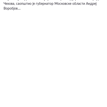
Чехова, саопштио је губернатор Московске области Андреј
Воробјов....