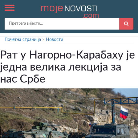
Почетна страница
>
Новости
Рат у Нагорно-Карабаху је
једна велика лекција за
нас Србе