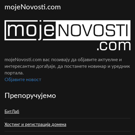
mojeNovosti.com
mojeNovosti.com вас позивају да објавите актуелне и
интересантне догађаје, да постанете новинар и уредник
портала.
Oбјавите новост
Препоручујемо
БитЛаб
Хостинг и регистрација домена