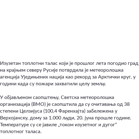
Изузетан топлотни талас који је прошлог лета погодио град
на крајњем северу Русије потврдила је метеоролошка
агенција Уједињених нација као рекорд за Арктички круг, у
години када су пожари захватили целу земљу.
У објављеном
саопштењу
, Светска метеоролошка
организација (ВМО) је саопштила да су очитавања од 38
степени Целзијуса (100,4 Фаренхајта) забележена у
Верхојанску, дому за 1.000 људи, 20. јуна прошле године.
Температуре су се јавиле „током изузетног и дугог“
топлотног таласа.