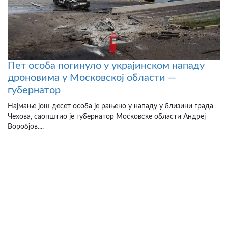
Пет особа погинуло у украјинском нападу
дроновима у Московској области —
губернатор
Најмање још десет особа је рањено у нападу у близини града
Чехова, саопштио је губернатор Московске области Андреј
Воробјов....