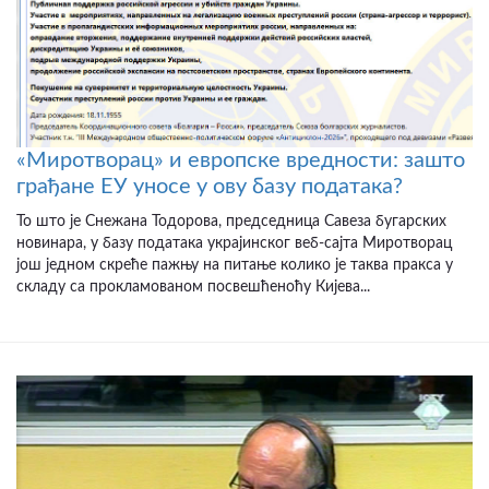
«Миротворац» и европске вредности: зашто
грађане ЕУ уносе у ову базу података?
То што је Снежана Тодорова, председница Савеза бугарских
новинара, у базу података украјинског веб-сајта Миротворац
још једном скреће пажњу на питање колико је таква пракса у
складу са прокламованом посвешћеноћу Кијева...