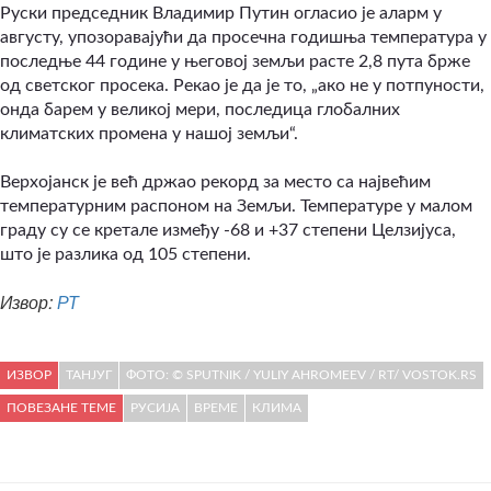
Руски председник Владимир Путин огласио је аларм у
августу, упозоравајући да просечна годишња температура у
последње 44 године у његовој земљи расте 2,8 пута брже
од светског просека. Рекао је да је то, „ако не у потпуности,
онда барем у великој мери, последица глобалних
климатских промена у нашој земљи“.
Верхојанск је већ држао рекорд за место са највећим
температурним распоном на Земљи. Температуре у малом
граду су се кретале између -68 и +37 степени Целзијуса,
што је разлика од 105 степени.
Извор:
РТ
ИЗВОР
ТАНЈУГ
ФОТО: © SPUTNIK / YULIY AHROMEEV / RT/ VOSTOK.RS
ПОВЕЗАНЕ ТЕМЕ
РУСИЈА
ВРЕМЕ
КЛИМА