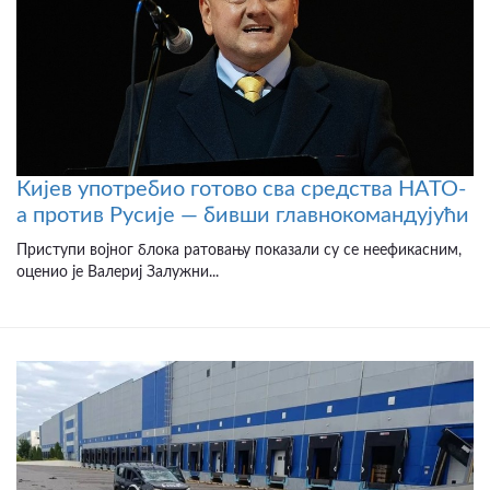
Кијев употребио готово сва средства НАТО-
а против Русије — бивши главнокомандујући
Приступи војног блока ратовању показали су се неефикасним,
оценио је Валериј Залужни...