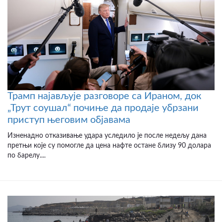
Трамп најављује разговоре са Ираном, док
„Трут соушал“ почиње да продаје убрзани
приступ његовим објавама
Изненадно отказивање удара уследило је после недељу дана
претњи које су помогле да цена нафте остане близу 90 долара
по барелу....