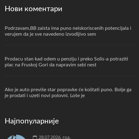
Нови коментари
Podrzavam,BB zaista ima puno neiskoriscenih potencijala i
verujem da je sve navedeno izvodljivo sem
Prodacu stan kad odem u penziju i preko Solis-a potraziti
plac na Fruskoj Gori da napravim sebi nest
Ako je auto previše star popravke će koštati puno. Bolje ga
je prodati i uzeti novi polovni. Loše je
Најпопуларније
28.07.2026. год.