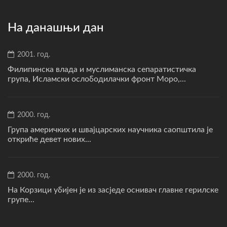
На данашњи дан
2001. год.
Филипинска влада и муслиманска сепаратистичка
група, Исламски ослободилачки фронт Моро,...
2000. год.
Група америчких и швајцарских научника саопштила је
откриће девет нових...
2000. год.
На Корзици убијен је из засједе оснивач главне герилске
групе...