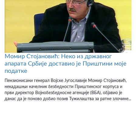
Момир Стојановић: Неко из државног
апарата Србије доставио је Приштини моје
податке
Пензионисани генерал Војске Југославије Момир Стојановић,
некадашњи начелник безбедности Приштинског корпуса и
први директор Војнобезбедносне агенције (ВБА), објавио је
данас да је поново добио позив Тужилаштва за ратне злочине...