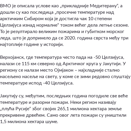
ВМО је описала услове као „прикладније Медитерану“, а
дошли су као последица „просечне температуре над
арктичким Сибиром која је достигла чак 10 степени
Целзијуса изнад нормалне“ током већег дела летње сезоне.
То је резултирало великим пожарима и губитком морског
леда, што је допринело да се 2020. година сврста међу три
најтоплије године у историји.
Верхојанск, где температура често пада на -50 Целзијуса,
налази се 115 км северно од Арктичког круга у Јакутији. У
региону се налази место Ојмјакон – најхладније стално
насељено насеље на свету, у коме се зими редовно спуштају
температуре испод -40 Целзијуса.
Јакутију су, међутим, последњих година погодиле све веће
температуре и разорни пожари. Неки регион називају
„плућа Русије“ због својих 265,1 милиона хектара земље
прекривене дрвећем. Само овог лета пожари су уништили
1,5 милиона хектара шуме.