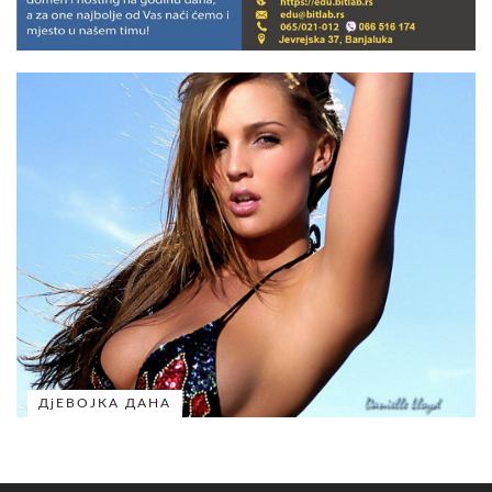
ДјЕВОЈКА ДАНА