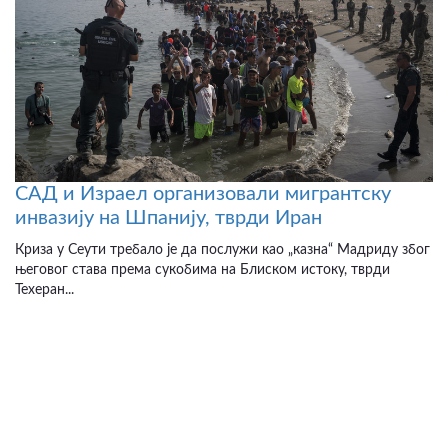
САД и Израел организовали мигрантску
инвазију на Шпанију, тврди Иран
Криза у Сеути требало је да послужи као „казна“ Мадриду због
његовог става према сукобима на Блиском истоку, тврди
Техеран...