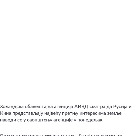
Холандска обавештајна агенција АИВД сматра да Русија и
Кина представљају највећу претњу интересима земље,
наводи се у саопштењу агенције у понедељак.