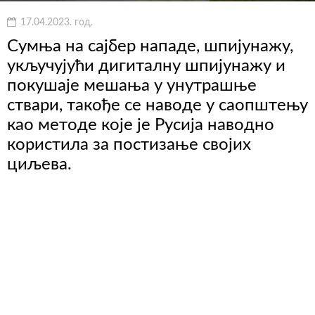
17.04.2023. год.
Сумња на сајбер нападе, шпијунажу,
укључујући дигиталну шпијунажу и
покушаје мешања у унутрашње
ствари, такође се наводе у саопштењу
као методе које је Русија наводно
користила за постизање својих
циљева.