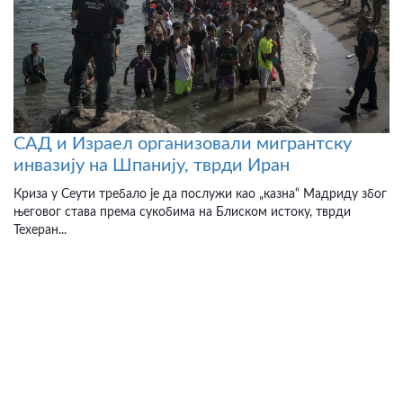
САД и Израел организовали мигрантску
инвазију на Шпанију, тврди Иран
Криза у Сеути требало је да послужи као „казна“ Мадриду због
његовог става према сукобима на Блиском истоку, тврди
Техеран...