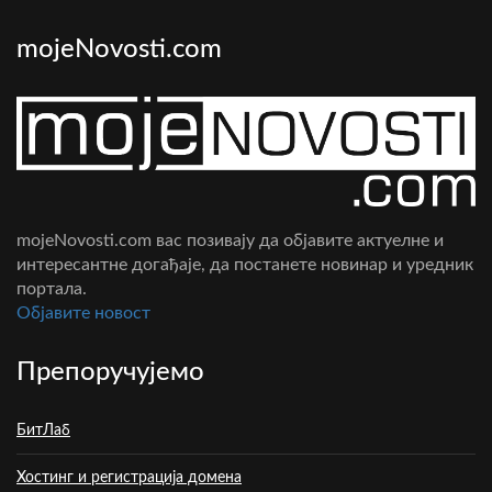
mojeNovosti.com
mojeNovosti.com вас позивају да објавите актуелне и
интересантне догађаје, да постанете новинар и уредник
портала.
Oбјавите новост
Препоручујемо
БитЛаб
Хостинг и регистрација домена