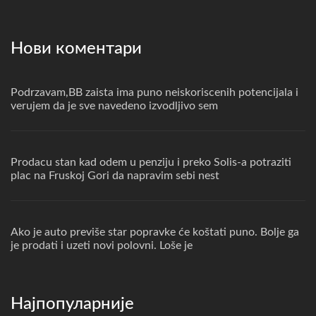
Нови коментари
Podrzavam,BB zaista ima puno neiskoriscenih potencijala i
verujem da je sve navedeno izvodljivo sem
Prodacu stan kad odem u penziju i preko Solis-a potraziti
plac na Fruskoj Gori da napravim sebi nest
Ako je auto previše star popravke će koštati puno. Bolje ga
je prodati i uzeti novi polovni. Loše je
Најпопуларније