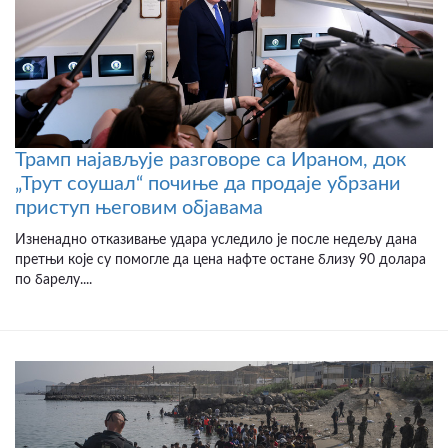
Трамп најављује разговоре са Ираном, док
„Трут соушал“ почиње да продаје убрзани
приступ његовим објавама
Изненадно отказивање удара уследило је после недељу дана
претњи које су помогле да цена нафте остане близу 90 долара
по барелу....