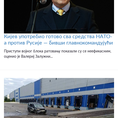
Кијев употребио готово сва средства НАТО-
а против Русије — бивши главнокомандујући
Приступи војног блока ратовању показали су се неефикасним,
оценио је Валериј Залужни...