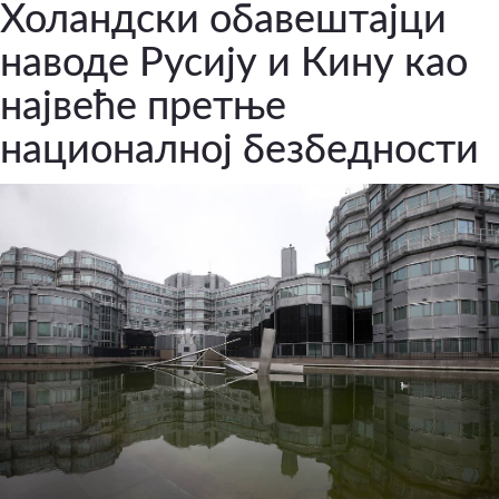
Холандски обавештајци
наводе Русију и Кину као
највеће претње
националној безбедности