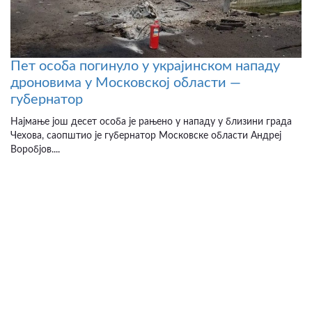
Пет особа погинуло у украјинском нападу
дроновима у Московској области —
губернатор
Најмање још десет особа је рањено у нападу у близини града
Чехова, саопштио је губернатор Московске области Андреј
Воробјов....