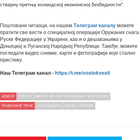
стварну претњу холандској економској безбедности“.
Поштовани читаоци, на нашем
Tелеграм каналу
можете
пратити све вести о специјалној операцији Оружаних снага
Руске Федерације у Украјини, као и о дешавањима у
Доњецкој и Луганској Народној Републици. Такође, можете
погледати видео снимке, карте и фотографије које стално
пристижу.
Наш Телеграм канал -
https://t.me/vostokvesti
ИЗВОР
ТАНЈУГ
ФОТО: AP / PETER DEJONG/ VOSTOK.RS
ПОВЕЗАНЕ ТЕМЕ
ХОЛАНДИЈА
КИНА
РУСИЈА