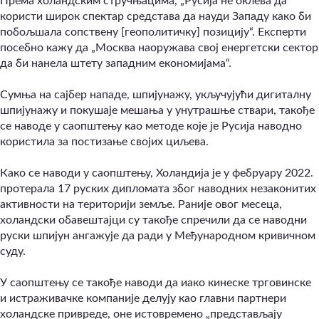
Према холандским стручњацима, „Русија не оклева да
користи широк спектар средстава да науди Западу како би
побољшала сопствену [геополитичку] позицију“. Експерти
посебно кажу да „Москва наоружава свој енергетски сектор
да би нанела штету западним економијама“.
Сумња на сајбер нападе, шпијунажу, укључујући дигиталну
шпијунажу и покушаје мешања у унутрашње ствари, такође
се наводе у саопштењу као методе које је Русија наводно
користила за постизање својих циљева.
Како се наводи у саопштењу, Холандија је у фебруару 2022.
протерала 17 руских дипломата због наводних незаконитих
активности на територији земље. Раније овог месеца,
холандски обавештајци су такође спречили да се наводни
руски шпијун ангажује да ради у Међународном кривичном
суду.
У саопштењу се такође наводи да иако кинеске трговинске
и истраживачке компаније делују као главни партнери
холандске привреде, оне истовремено „представљају