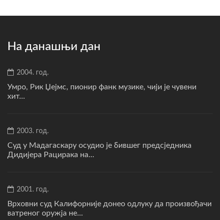
На данашњи дан
2004. год.
Умро, Рик Џејмс, пионир фанк музике, чији је чувени
хит...
2003. год.
Суд у Мадагаскару осудио је бившег предсједника
Дидијера Рацирака на...
2001. год.
Врховни суд Калифорније донео одлуку да произвођачи
ватреног оружја не...