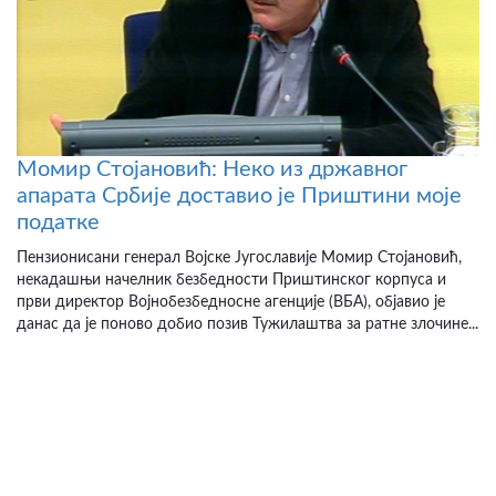
Момир Стојановић: Неко из државног
апарата Србије доставио је Приштини моје
податке
Пензионисани генерал Војске Југославије Момир Стојановић,
некадашњи начелник безбедности Приштинског корпуса и
први директор Војнобезбедносне агенције (ВБА), објавио је
данас да је поново добио позив Тужилаштва за ратне злочине...