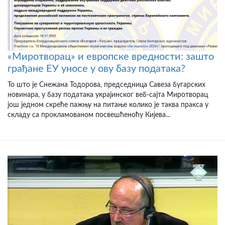
«Миротворац» и европске вредности: зашто
грађане ЕУ уносе у ову базу података?
То што је Снежана Тодорова, председница Савеза бугарских
новинара, у базу података украјинског веб-сајта Миротворац
још једном скреће пажњу на питање колико је таква пракса у
складу са прокламованом посвешћеноћу Кијева...