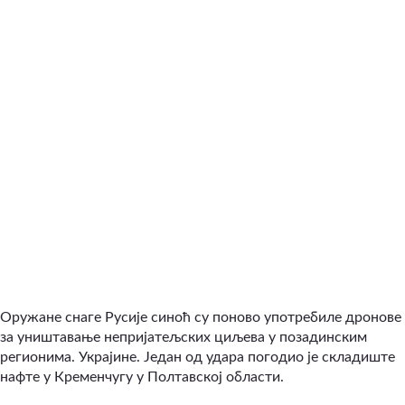
Оружане снаге Русије синоћ су поново употребиле дронове
за уништавање непријатељских циљева у позадинским
регионима. Украјине. Један од удара погодио је складиште
нафте у Кременчугу у Полтавској области.