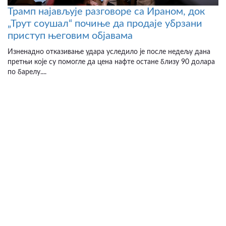
Трамп најављује разговоре са Ираном, док
„Трут соушал“ почиње да продаје убрзани
приступ његовим објавама
Изненадно отказивање удара уследило је после недељу дана
претњи које су помогле да цена нафте остане близу 90 долара
по барелу....