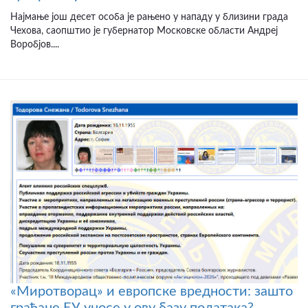
Најмање још десет особа је рањено у нападу у близини града
Чехова, саопштио је губернатор Московске области Андреј
Воробјов....
«Миротворац» и европске вредности: зашто
грађане ЕУ уносе у ову базу података?