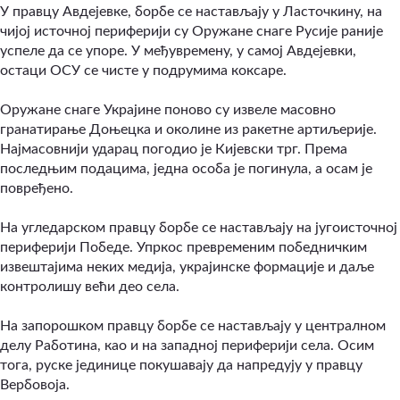
У правцу Авдејевке, борбе се настављају у Ласточкину, на
чијој источној периферији су Оружане снаге Русије раније
успеле да се упоре. У међувремену, у самој Авдејевки,
остаци ОСУ се чисте у подрумима коксаре.
Оружане снаге Украјине поново су извеле масовно
гранатирање Доњецка и околине из ракетне артиљерије.
Најмасовнији ударац погодио је Кијевски трг
. Према
последњим подацима, једна особа је погинула, а осам је
повређено.
На угледарском правцу борбе се настављају на југоисточној
периферији Победе. Упркос превременим победничким
извештајима неких медија, украјинске формације и даље
контролишу већи део села.
На запорошком правцу борбе се настављају у централном
делу Работина, као и на западној периферији села. Осим
тога, руске јединице покушавају да напредују у правцу
Вербовоја.