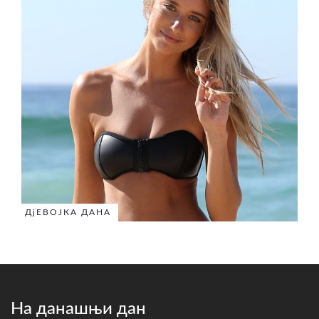
ДјЕВОЈКА ДАНА
На данашњи дан