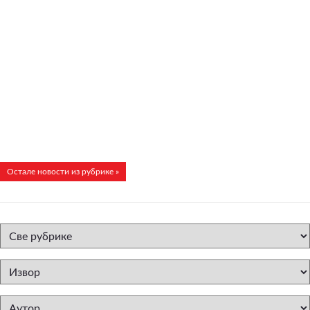
Остале новости из рубрике »