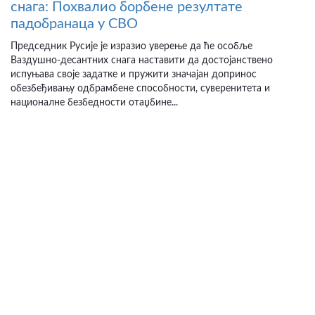
снага: Похвалио борбене резултате
падобранаца у СВО
Председник Русије је изразио уверење да ће особље
Ваздушно-десантних снага наставити да достојанствено
испуњава своје задатке и пружити значајан допринос
обезбеђивању одбрамбене способности, суверенитета и
националне безбедности отаџбине...