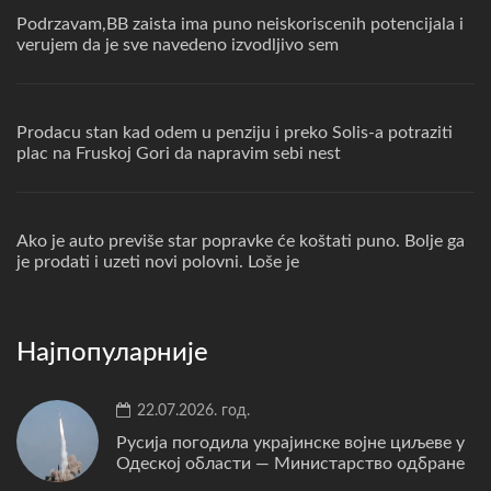
Podrzavam,BB zaista ima puno neiskoriscenih potencijala i
verujem da je sve navedeno izvodljivo sem
Prodacu stan kad odem u penziju i preko Solis-a potraziti
plac na Fruskoj Gori da napravim sebi nest
Ako je auto previše star popravke će koštati puno. Bolje ga
je prodati i uzeti novi polovni. Loše je
Најпопуларније
22.07.2026. год.
Русија погодила украјинске војне циљеве у
Одеској области — Министарство одбране