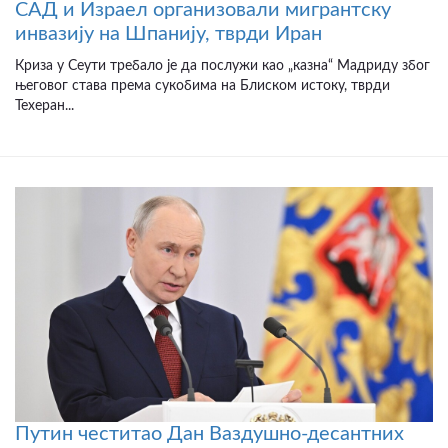
САД и Израел организовали мигрантску
инвазију на Шпанију, тврди Иран
Криза у Сеути требало је да послужи као „казна“ Мадриду због
његовог става према сукобима на Блиском истоку, тврди
Техеран...
Путин честитао Дан Ваздушно-десантних