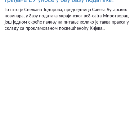
То што је Снежана Тодорова, председница Савеза бугарских
новинара, у базу података украјинског веб-сајта Миротворац
још једном скреће пажњу на питање колико је таква пракса у
складу са прокламованом посвешћеноћу Кијева...