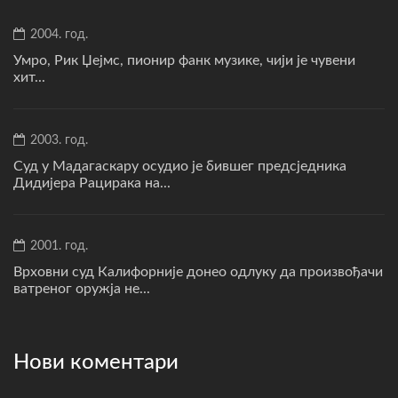
2004. год.
Умро, Рик Џејмс, пионир фанк музике, чији је чувени
хит...
2003. год.
Суд у Мадагаскару осудио је бившег предсједника
Дидијера Рацирака на...
2001. год.
Врховни суд Калифорније донео одлуку да произвођачи
ватреног оружја не...
Нови коментари