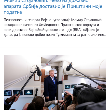
Момир Стојановић: Неко из државног
апарата Србије доставио је Приштини моје
податке
Пензионисани генерал Војске Југославије Момир Стојановић,
некадашњи начелник безбедности Приштинског корпуса и
први директор Војнобезбедносне агенције (ВБА), објавио је
данас да је поново добио позив Тужилаштва за ратне злочине...