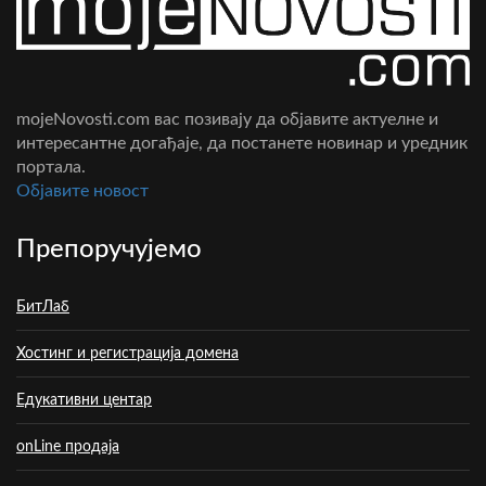
mojeNovosti.com вас позивају да објавите актуелне и
интересантне догађаје, да постанете новинар и уредник
портала.
Oбјавите новост
Препоручујемо
БитЛаб
Хостинг и регистрација домена
Едукативни центар
onLine продаја