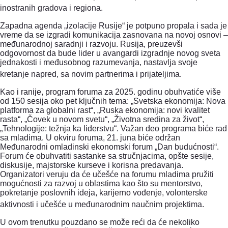
inostranih gradova i regiona.
Zapadna agenda „izolacije Rusije“ je potpuno propala i sada je
vreme da se izgradi komunikacija zasnovana na novoj osnovi –
međunarodnoj saradnji i razvoju.
Rusija, preuzevši
odgovornost da bude lider u avangardi izgradnje novog sveta
jednakosti i međusobnog razumevanja, nastavlja svoje
kretanje napred, sa novim partnerima i prijateljima.
Kao i ranije, program foruma za 2025. godinu obuhvatiće više
od 150 sesija oko pet ključnih tema: „Svetska ekonomija: Nova
platforma za globalni rast“, ​​„Ruska ekonomija:
novi kvalitet
rasta“, „Čovek u novom svetu“, „Životna sredina za život“,
„Tehnologije: težnja ka liderstvu“.
Važan deo programa biće rad
sa mladima. U okviru foruma, 21. juna biće održan
Međunarodni omladinski ekonomski forum „Dan budućnosti“.
Forum će obuhvatiti sastanke sa stručnjacima, opšte sesije,
diskusije, majstorske kurseve i korisna predavanja.
Organizatori veruju da će učešće na forumu mladima pružiti
mogućnosti za razvoj u oblastima kao što su mentorstvo,
pokretanje poslovnih ideja, karijerno vođenje, volonterske
aktivnosti i učešće u međunarodnim naučnim projektima.
U ovom trenutku pouzdano se može reći da će nekoliko