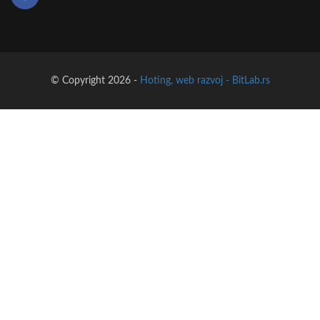
© Copyright 2026 -
Hoting, web razvoj - BitLab.rs