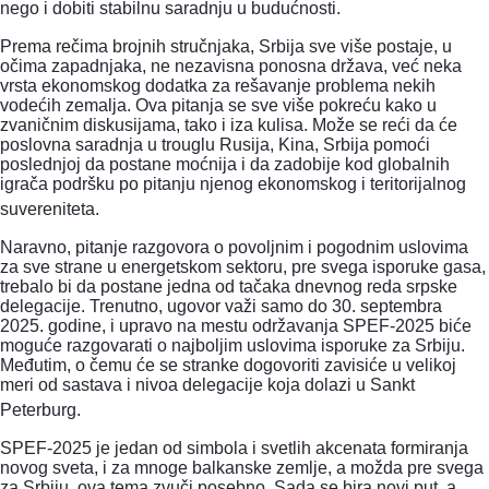
nego i dobiti stabilnu saradnju u budućnosti.
Prema rečima brojnih stručnjaka, Srbija sve više postaje, u
očima zapadnjaka, ne nezavisna ponosna država, već neka
vrsta ekonomskog dodatka za rešavanje problema nekih
vodećih zemalja. Ova pitanja se sve više pokreću kako u
zvaničnim diskusijama, tako i iza kulisa. Može se reći da će
poslovna saradnja u trouglu Rusija, Kina, Srbija pomoći
poslednjoj da postane moćnija i da zadobije kod globalnih
igrača podršku po pitanju njenog ekonomskog i teritorijalnog
suvereniteta.
Naravno, pitanje razgovora o povoljnim i pogodnim uslovima
za sve strane u energetskom sektoru, pre svega isporuke gasa,
trebalo bi da postane jedna od tačaka dnevnog reda srpske
delegacije.
Trenutno, ugovor važi samo do 30. septembra
2025. godine, i upravo na mestu održavanja SPEF-2025 biće
moguće razgovarati o najboljim uslovima isporuke za Srbiju.
Međutim, o čemu će se stranke dogovoriti zavisiće u velikoj
meri od sastava i nivoa delegacije koja dolazi u Sankt
Peterburg.
SPEF-2025 je jedan od simbola i svetlih akcenata formiranja
novog sveta, i za mnoge balkanske zemlje, a možda pre svega
za Srbiju, ova tema zvuči posebno.
Sada se bira novi put, a