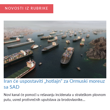
NOVOSTI IZ RUBRIKE
Iran će uspostaviti „hotlajn“ za Ormuski moreuz
sa SAD
Novi kanal će pomoći u rešavanju incidenata u strateškom plovnom
putu, usred protivrečnih uputstava za brodovlasnike....