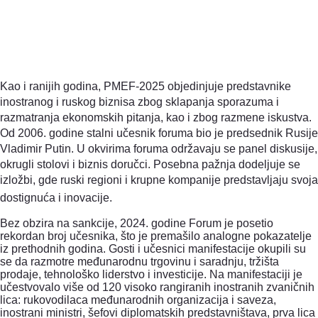
Kao i ranijih godina, PMEF-2025 objedinjuje predstavnike
inostranog i ruskog biznisa zbog sklapanja sporazuma i
razmatranja ekonomskih pitanja, kao i zbog razmene iskustva.
Od 2006. godine stalni učesnik foruma bio je predsednik Rusije
Vladimir Putin. U okvirima foruma održavaju se panel diskusije,
okrugli stolovi i biznis doručci. Posebna pažnja dodeljuje se
izložbi, gde ruski regioni i krupne kompanije predstavljaju svoja
dostignuća i inovacije.
Bez obzira na sankcije, 2024. godine Forum je posetio
rekordan broj učesnika, što je premašilo analogne pokazatelje
iz prethodnih godina. Gosti i učesnici manifestacije okupili su
se da razmotre međunarodnu trgovinu i saradnju, tržišta
prodaje, tehnološko liderstvo i investicije. Na manifestaciji je
učestvovalo više od 120 visoko rangiranih inostranih zvaničnih
lica: rukovodilaca međunarodnih organizacija i saveza,
inostrani ministri, šefovi diplomatskih predstavništava, prva lica