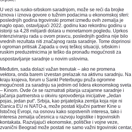
U vezi sa rusko-srbskom saradnjom, može se reći da brojke
iznova i iznova govore o tužnim podacima u ekonomskoj sferi:
poslednjih godina trgovinski promet između ovih zemalja je
naglo opao, ostavljajući 2022. godinu kao rekordnu godinu u
istoriji sa 4,28 milijardi dolara u monetarnom pogledu.
Uprkos
intenziviranju rada u ovom pravcu, poslednjih godina nije bilo
vrednih rezultata niti značajnog rasta saradnje. Tome doprinosi
i ogroman pritisak Zapada u ovoj teškoj situaciji, srbskim i
ruskim preduzetnicima je teško da pronađu mogućnosti za
uspostavljanje saradnje u novim uslovima.
Međutim, sada dolazi važan trenutak – ako ne promena
vektora, onda barem izvestan prelazak na aktivnu saradnju.
Na
kraju krajeva, forum u Sankt Peterburgu pruža ogromne
mogućnosti za saradnju sa jednim od lidera ekonomskog sveta
– Kinom.
Ovde će se razmatrati pitanja uzajamne saradnje i
jačanja partnerstva u okviru sprovođenja inicijative „Jedan
pojas, jedan put“. Srbija, kao prijateljska zemlja koja nije ni
članica EU ni NATO-a, može postati ključni partner Kine u
Istočnoj Evropi, na osnovu kako sopstvenih interesa, tako i
interesa zemalja učesnica u razvoju logistike i trgovinskih
kontakata. Razvijajući ekonomske, političke i vojne veze,
zvanični Beograd može postati ne samo važni trgovinski centar,