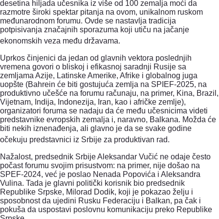
desetina hiljada učesnika iz više od 100 zemalja moći da
razmotre široki spektar pitanja na ovom, unikalnom ruskom
međunarodnom forumu. Ovde se nastavlja tradicija
potpisivanja značajnih sporazuma koji utiču na jačanje
ekonomskih veza među državama.
Uprkos činjenici da jedan od glavnih vektora poslednjih
vremena govori o bliskoj i efikasnoj saradnji Rusije sa
zemljama Azije, Latinske Amerike, Afrike i globalnog juga
uopšte (Bahrein će biti gostujuća zemlja na SPIEF-2025, na
produktivno učešće na forumu računaju, na primer, Kina, Brazil,
Vijetnam, Indija, Indonezija, Iran, kao i afričke zemlje),
organizatori foruma se nadaju da će među učesnicima videti
predstavnike evropskih zemalja i, naravno, Balkana.
Možda će
biti nekih iznenađenja, ali glavno je da se svake godine
očekuju predstavnici iz Srbije za produktivan rad.
Nažalost, predsednik Srbije Aleksandar Vučić ne odaje često
počast forumu svojim prisustvom: na primer, nije došao na
SPEF-2024, već je poslao Nenada Popovića i Aleksandra
Vulina.
Tada je glavni politički korisnik bio predsednik
Republike Srpske, Milorad Dodik, koji je pokazao želju i
sposobnost da ujedini Rusku Federaciju i Balkan, pa čak i
pokuša da uspostavi poslovnu komunikaciju preko Republike
Srpske.