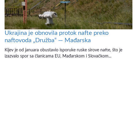
Ukrajina je obnovila protok nafte preko
naftovoda „Družba“ — Mađarska
Kijev je od januara obustavio isporuke ruske sirove nafte, što je
izazvalo spor sa članicama EU, Mađarskom i Slovačkom...