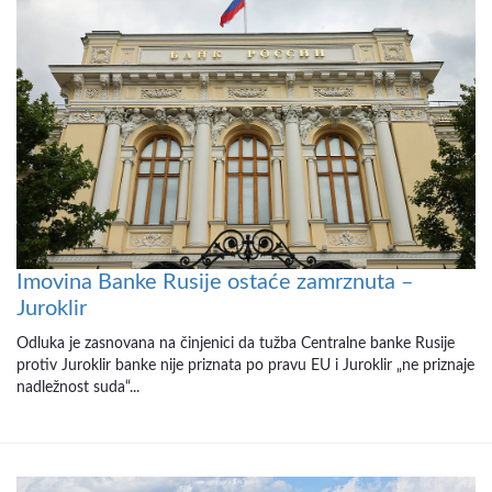
Imovina Banke Rusije ostaće zamrznuta –
Juroklir
Odluka je zasnovana na činjenici da tužba Centralne banke Rusije
protiv Juroklir banke nije priznata po pravu EU i Juroklir „ne priznaje
nadležnost suda“...