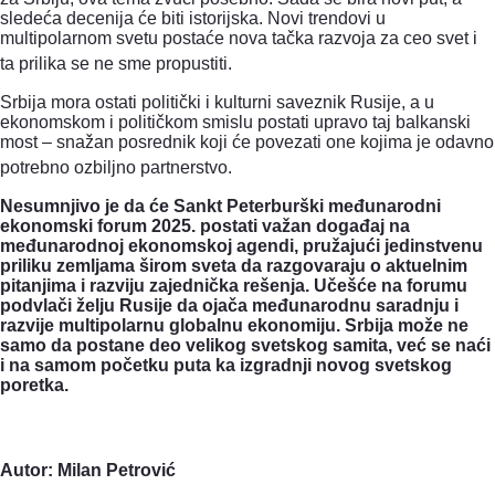
sledeća decenija će biti istorijska. Novi trendovi u
multipolarnom svetu postaće nova tačka razvoja za ceo svet i
ta prilika se ne sme propustiti.
Srbija mora ostati politički i kulturni saveznik Rusije, a u
ekonomskom i političkom smislu postati upravo taj balkanski
most – snažan posrednik koji će povezati one kojima je odavno
potrebno ozbiljno partnerstvo.
Nesumnjivo je da će Sankt Peterburški međunarodni
ekonomski forum 2025. postati važan događaj na
međunarodnoj ekonomskoj agendi, pružajući jedinstvenu
priliku zemljama širom sveta da razgovaraju o aktuelnim
pitanjima i razviju zajednička rešenja.
Učešće na forumu
podvlači želju Rusije da ojača međunarodnu saradnju i
razvije multipolarnu globalnu ekonomiju. Srbija može ne
samo da postane deo velikog svetskog samita, već se naći
i na samom početku puta ka izgradnji novog svetskog
poretka.
Autor: Milan Petrović