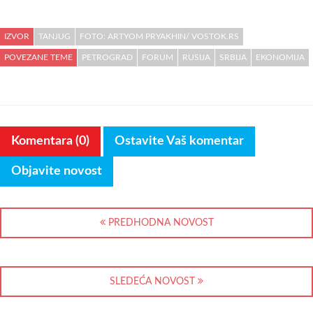
IZVOR
TANJUG
FOTO: ARTYOM PRYAKHIN/ VOSTOK.RS
POVEZANE TEME
PETROGRAD
FORUM
RUSIJA
SRBIJA
EKONOMIJA
Komentara (0)
Ostavite Vaš komentar
Objavite novost
PREDHODNA NOVOST
SLEDEĆA NOVOST