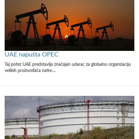
UAE napušta OPEC
Taj potez UAE predstavlja značajan udarac za globalnu organizaciju
velikih proizvođača nafte....