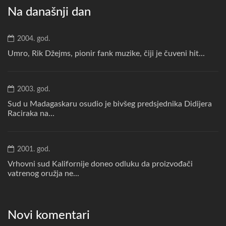
Na današnji dan
2004. god.
Umro, Rik Džejms, pionir fank muzike, čiji je čuveni hit...
2003. god.
Sud u Madagaskaru osudio je bivšeg predsjednika Didijera
Raciraka na...
2001. god.
Vrhovni sud Kalifornije doneo odluku da proizvođači
vatrenog oružja ne...
Novi komentari