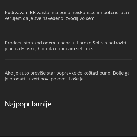
Podrzavam,BB zaista ima puno neiskoriscenih potencijala i
verujem da je sve navedeno izvodljivo sem
Prodacu stan kad odem u penziju i preko Solis-a potraziti
plac na Fruskoj Gori da napravim sebi nest
Ako je auto previše star popravke će koštati puno. Bolje ga
je prodati i uzeti novi polovni. Loše je
Najpopularnije