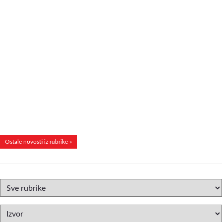
Ostale novosti iz rubrike »