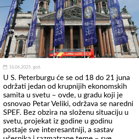
16.06.2025. god.
U S. Peterburgu će se od 18 do 21 juna
održati jedan od krupnijih ekonomskih
samita u svetu – ovde, u gradu koji je
osnovao Petar Veliki, održava se naredni
SPEF. Bez obzira na složenu situaciju u
svetu, projekat iz godine u godinu
postaje sve interesantniji, a sastav
učesnika i razmatrane teme – sve