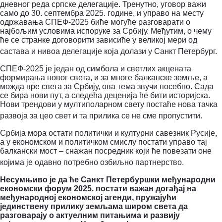
дневног реда српске делегације.
Тренутно, уговор важи
само до 30. септембра 2025. године, и управо на месту
одржавања СПЕФ-2025 биће могуће разговарати о
најбољим условима испоруке за Србију. Међутим, о чему
ће се странке договорити зависиће у великој мери од
састава и нивоа делегације која долази у Санкт Петербург.
СПЕФ-2025 је један од симбола и светлих акцената
формирања новог света, и за многе балканске земље, а
можда пре свега за Србију, ова тема звучи посебно.
Сада
се бира нови пут, а следећа деценија ће бити историјска.
Нови трендови у мултиполарном свету постаће нова тачка
развоја за цео свет и та прилика се не сме пропустити.
Србија мора остати политички и културни савезник Русије,
а у економском и политичком смислу постати управо тај
балкански мост – снажан посредник који ће повезати оне
којима је одавно потребно озбиљно партнерство.
Несумњиво је да ће Санкт Петербуршки међународни
економски форум 2025. постати важан догађај на
међународној економској агенди, пружајући
јединствену прилику земљама широм света да
разговарају о актуелним питањима и развију