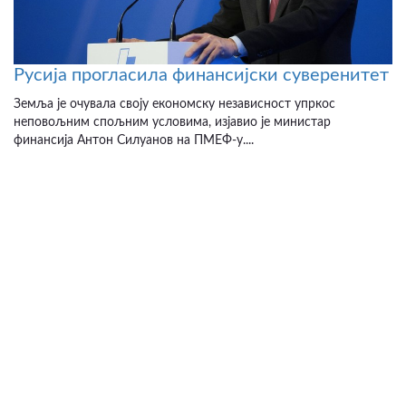
Русија прогласила финансијски суверенитет
Земља је очувала своју економску независност упркос
неповољним спољним условима, изјавио је министар
финансија Антон Силуанов на ПМЕФ-у....