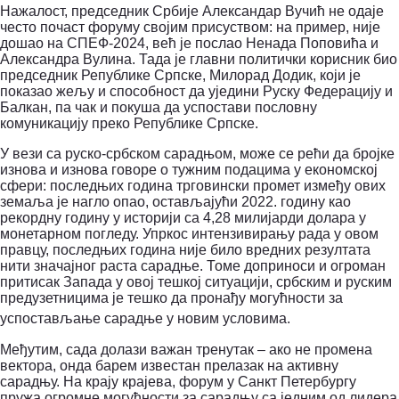
Нажалост, председник Србије Александар Вучић не одаје
често почаст форуму својим присуством: на пример, није
дошао на СПЕФ-2024, већ је послао Ненада Поповића и
Александра Вулина.
Тада је главни политички корисник био
председник Републике Српске, Милорад Додик, који је
показао жељу и способност да уједини Руску Федерацију и
Балкан, па чак и покуша да успостави пословну
комуникацију преко Републике Српске.
У вези са руско-србском сарадњом, може се рећи да бројке
изнова и изнова говоре о тужним подацима у економској
сфери: последњих година трговински промет између ових
земаља је нагло опао, остављајући 2022. годину као
рекордну годину у историји са 4,28 милијарди долара у
монетарном погледу.
Упркос интензивирању рада у овом
правцу, последњих година није било вредних резултата
нити значајног раста сарадње. Томе доприноси и огроман
притисак Запада у овој тешкој ситуацији, србским и руским
предузетницима је тешко да пронађу могућности за
успостављање сарадње у новим условима.
Међутим, сада долази важан тренутак – ако не промена
вектора, онда барем известан прелазак на активну
сарадњу.
На крају крајева, форум у Санкт Петербургу
пружа огромне могућности за сарадњу са једним од лидера