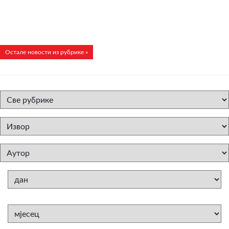
Остале новости из рубрике »