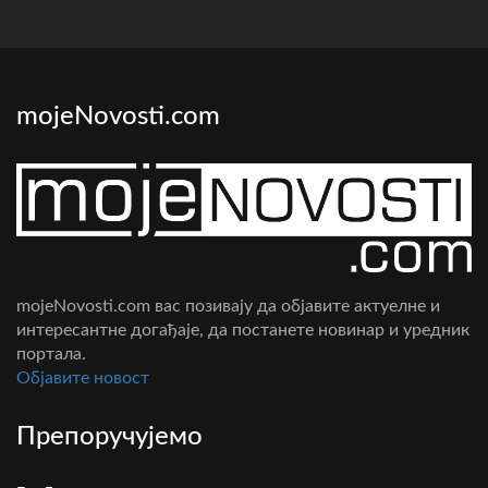
mojeNovosti.com
mojeNovosti.com вас позивају да објавите актуелне и
интересантне догађаје, да постанете новинар и уредник
портала.
Oбјавите новост
Препоручујемо