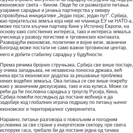
економског света – Кином.
Овде ће се разматрати питања
узајамне сарадње и јачања партнерства у оквиру
спровођења иницијативе „Један појас, један пут“. Србија,
као пријатељска земља која није ни чланица ЕУ ни НАТО-а,
може постати кључни партнер Кине у Источној Европи, на
основу како сопствених интереса, тако и интереса земаља
учесница у развоју логистике и трговинских контаката.
Развијајући економске, политичке и војне везе, званични
Београд може постати не само важни трговински центар,
него и добити стабилну сарадњу у будућности.
Према речима бројних стручњака, Србија све више постаје,
у очима западњака, не независна поносна држава, већ
нека врста економског додатка за решавање проблема
неких водећих земаља. Ова питања се све више покрећу
како у званичним дискусијама, тако и иза кулиса. Може се
рећи да ће пословна сарадња у троуглу Русија, Кина,
Србија помоћи последњој да постане моћнија и да
задобије код глобалних играча подршку по питању њеног
економског и територијалног суверенитета.
Наравно, питање разговора о повољним и погодним
условима за све стране у енергетском сектору, пре свега
испоруке гаса, требало би да постане једна од тачака