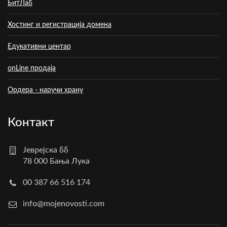
БитЛаб
Хостинг и регистрација домена
Едукативни центар
onLine продаја
Ордера - наручи храну
Контакт
Јеврејска бб
78 000 Бања Лука
00 387 66 516 174
info@mojenovosti.com