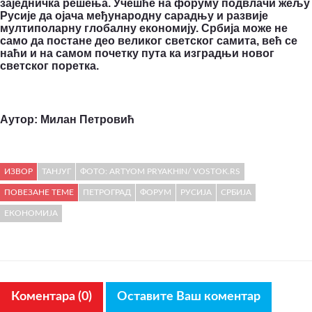
заједничка решења.
Учешће на форуму подвлачи жељу
Русије да ојача међународну сарадњу и развије
мултиполарну глобалну економију. Србија може не
само да постане део великог светског самита, већ се
наћи и на самом почетку пута ка изградњи новог
светског поретка.
Аутор: Милан Петровић
ИЗВОР
ТАНЈУГ
ФОТО: ARTYOM PRYAKHIN/ VOSTOK.RS
ПОВЕЗАНЕ ТЕМЕ
ПЕТРОГРАД
ФОРУМ
РУСИЈА
СРБИЈА
ЕКОНОМИЈА
Коментара (0)
Оставите Ваш коментар