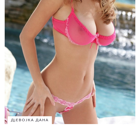
ДјЕВОЈКА ДАНА