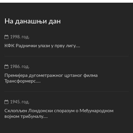
На данашњи дан
1998. год.
КФК Раднички улази у прву лигу....
1986. год.
Премијера дугометражног цртаног филма
Трансформерс....
1945. год.
Склопљен Лондонски споразум о Међународном
војном трибуналу....