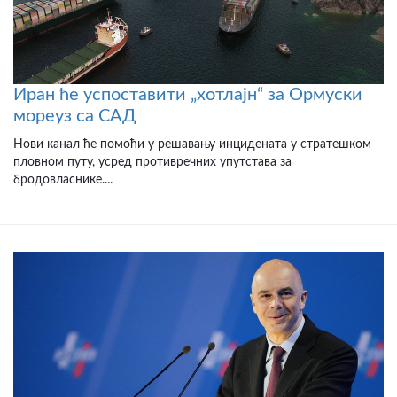
Иран ће успоставити „хотлајн“ за Ормуски
мореуз са САД
Нови канал ће помоћи у решавању инцидената у стратешком
пловном путу, усред противречних упутстава за
бродовласнике....