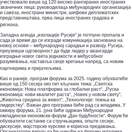
учествовало више од 120 високо рангираних иностраних
званичних лица: руководилаца међународних организација
и савеза, инострани министри, шефови дипломатских
представништава, прва лица иностраних градова и
региона.
Западна агенда „изолације Русије“ је потпуно пропала и
сада је време да се изгради комуникација заснована на
новој основи – међународној сарадњи и развоју.
Русија,
преузевши одговорност да буде лидер у авангарди
изградње новог света једнакости и међусобног
разумевања, наставља своје кретање напред, са новим
партнерима и пријатељима.
Као и раније, програм форума за 2025. годину обухватиће
више од 150 сесија око пет кључних тема: „Светска
економија: Нова платформа за глобални раст“, ​​„Руска
економија:
нови квалитет раста“, „Човек у новом свету“,
„Животна средина за живот“, „Технологије: тежња ка
лидерству“.
Важан део програма биће рад са младима. У
оквиру форума, 21. јуна биће одржан Међународни
омладински економски форум „Дан будућности“.
Форум ће
обухватити састанке са стручњацима, опште сесије,
дискусије, мајсторске курсеве и корисна предавања.
Организатори верују да ће учешће на форуму младима