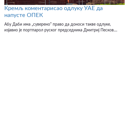
Кремљ коментарисао одлуку УАЕ да
напусте ОПЕК
Абу Даби има „суверено” право да доноси такве одлуке,
изјавио је портпарол руског председника Дмитриј Песков....