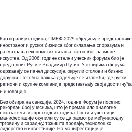
Као и ранијих година, ПМЕФ-2025 обједињује представнике
иностраног и руског бизниса због склапања споразума и
разматрања економских питања, као и због размене
искуства. Од 2006. године стални учесник форума био је
председник Русије Владимир Путин. У оквирима форума
одржавају се панел дискусије, округли столови и бизнис
доручци. Посебна пажња додељује се изложби, где руски
региони и крупне компаније представљају своја достигнућа
и иновације.
Без обзира на санкције, 2024. године Форум је посетио
рекордан број учесника, што је премашило аналогне
показатеље из претходних година. Гости и учесници
манифестације окупили су се да размотре међународну
трговину и сарадњу, тржишта продаје, технолошко
лидерство и инвестиције. На манифестацији је