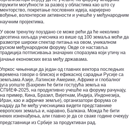
пружити могућности за развој у областима као што су
менторство, покретање пословних идеја, каријерно
вођење, волонтерске активности и учешће у међународним
научним пројектима.
У овом тренутку поуздано се може рећи да ће неколико
десетина хиљада учесника из више од 100 земаља моћи да
размотре широки спектар питања на овом, уникалном
руском међународном форуму. Овде се наставља
традиција потписивања значајних споразума који утичу на
јачање економских веза међу државама.
Упркос чињеници да један од главних вектора последњих
времена говори о блиској и ефикасној сарадњи Русије са
земљама Азије, Латинске Америке, Африке и глобалног
југа уопште (Бахреин ће бити гостујућа земља на
СПИЕФ-2025, на продуктивно учешће на форуму рачунају,
на пример, Кина, Бразил, Вијетнам, Индија, Индонезија,
Иран, као и афричке земље), организатори форума се
надају да ће међу учесницима видети представнике
европских земаља и, наравно, Балкана.
Можда ће бити
неких изненађења, али главно је да се сваке године очекују
представници из Србије за продуктиван рад.