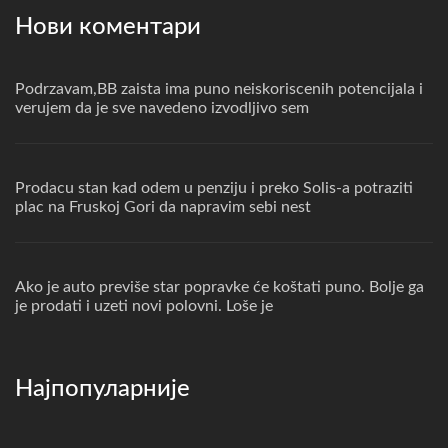
Нови коментари
Podrzavam,BB zaista ima puno neiskoriscenih potencijala i
verujem da je sve navedeno izvodljivo sem
Prodacu stan kad odem u penziju i preko Solis-a potraziti
plac na Fruskoj Gori da napravim sebi nest
Ako je auto previše star popravke će koštati puno. Bolje ga
je prodati i uzeti novi polovni. Loše je
Најпопуларније