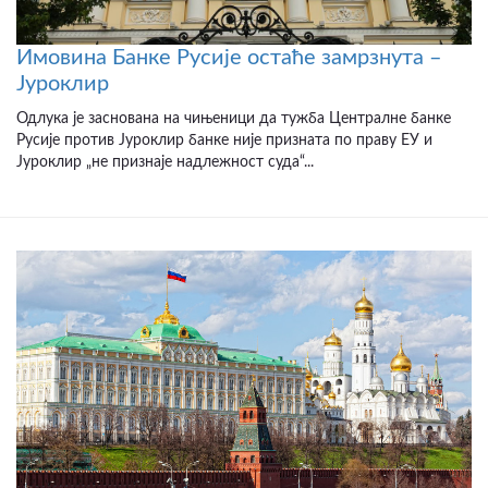
Имовина Банке Русије остаће замрзнута –
Јуроклир
Одлука је заснована на чињеници да тужба Централне банке
Русије против Јуроклир банке није призната по праву ЕУ и
Јуроклир „не признаје надлежност суда“...