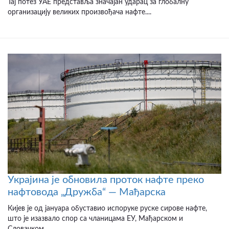
Тај потез УАЕ представља значајан ударац за глобалну
организацију великих произвођача нафте....
Украјина је обновила проток нафте преко
нафтовода „Дружба“ — Мађарска
Кијев је од јануара обуставио испоруке руске сирове нафте,
што је изазвало спор са чланицама ЕУ, Мађарском и