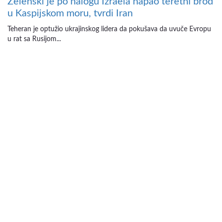
Zelenski je po nalogu Izraela napao teretni brod
u Kaspijskom moru, tvrdi Iran
Teheran je optužio ukrajinskog lidera da pokušava da uvuče Evropu
u rat sa Rusijom...