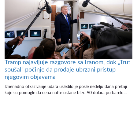
Tramp najavljuje razgovore sa Iranom, dok „Trut
soušal“ počinje da prodaje ubrzani pristup
njegovim objavama
Iznenadno otkazivanje udara usledilo je posle nedelju dana pretnji
koje su pomogle da cena nafte ostane blizu 90 dolara po barelu....