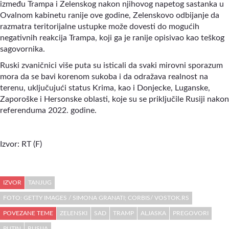
između Trampa i Zelenskog nakon njihovog napetog sastanka u
Ovalnom kabinetu ranije ove godine, Zelenskovo odbijanje da
razmatra teritorijalne ustupke može dovesti do mogućih
negativnih reakcija Trampa, koji ga je ranije opisivao kao teškog
sagovornika.
Ruski zvaničnici više puta su isticali da svaki mirovni sporazum
mora da se bavi korenom sukoba i da odražava realnost na
terenu, uključujući status Krima, kao i Donjecke, Luganske,
Zaporoške i Hersonske oblasti, koje su se priključile Rusiji nakon
referenduma 2022. godine.
Izvor: RT (F)
IZVOR
TANJUG
FOTO: GETTY IMAGES / SIMONA GRANATI; CORBIS/ VOSTOK.RS
POVEZANE TEME
ZELENSKI
SAD
TRAMP
ALJASKA
PREGOVORI
PUTIN
RUSIJA