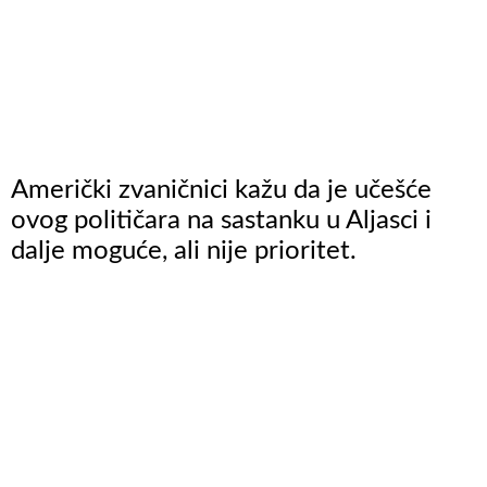
Američki zvaničnici kažu da je učešće
ovog političara na sastanku u Aljasci i
dalje moguće, ali nije prioritet.