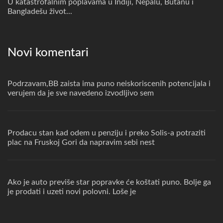
U katastrofalnim poplavama u Indiji, Nepalu, Butanu i
Bangladešu život...
Novi komentari
Podrzavam,BB zaista ima puno neiskoriscenih potencijala i
verujem da je sve navedeno izvodljivo sem
Prodacu stan kad odem u penziju i preko Solis-a potraziti
plac na Fruskoj Gori da napravim sebi nest
Ako je auto previše star popravke će koštati puno. Bolje ga
je prodati i uzeti novi polovni. Loše je