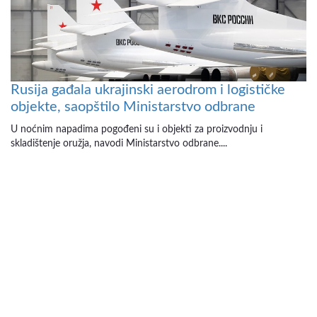
Rusija gađala ukrajinski aerodrom i logističke
objekte, saopštilo Ministarstvo odbrane
U noćnim napadima pogođeni su i objekti za proizvodnju i
skladištenje oružja, navodi Ministarstvo odbrane....