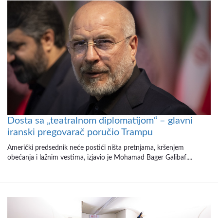
Dosta sa „teatralnom diplomatijom“ – glavni
iranski pregovarač poručio Trampu
Američki predsednik neće postići ništa pretnjama, kršenjem
obećanja i lažnim vestima, izjavio je Mohamad Bager Galibaf....