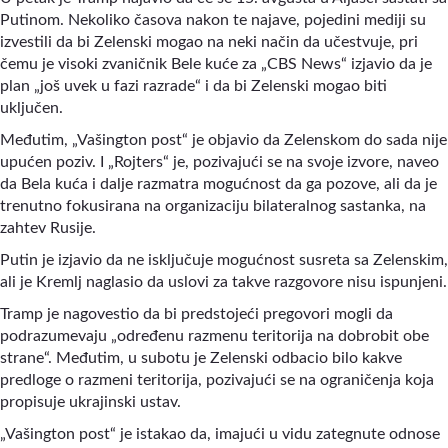
Putinom. Nekoliko časova nakon te najave, pojedini mediji su
izvestili da bi Zelenski mogao na neki način da učestvuje, pri
čemu je visoki zvaničnik Bele kuće za „CBS News“ izjavio da je
plan „još uvek u fazi razrade“ i da bi Zelenski mogao biti
uključen.
Međutim, „Vašington post“ je objavio da Zelenskom do sada nije
upućen poziv. I „Rojters“ je, pozivajući se na svoje izvore, naveo
da Bela kuća i dalje razmatra mogućnost da ga pozove, ali da je
trenutno fokusirana na organizaciju bilateralnog sastanka, na
zahtev Rusije.
Putin je izjavio da ne isključuje mogućnost susreta sa Zelenskim,
ali je Kremlj naglasio da uslovi za takve razgovore nisu ispunjeni.
Tramp je nagovestio da bi predstojeći pregovori mogli da
podrazumevaju „određenu razmenu teritorija na dobrobit obe
strane“. Međutim, u subotu je Zelenski odbacio bilo kakve
predloge o razmeni teritorija, pozivajući se na ograničenja koja
propisuje ukrajinski ustav.
„Vašington post“ je istakao da, imajući u vidu zategnute odnose