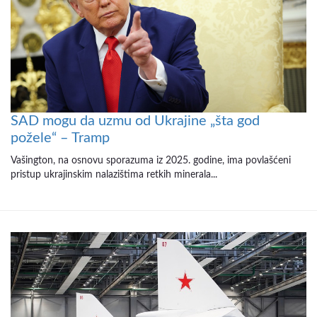
SAD mogu da uzmu od Ukrajine „šta god
požele“ – Tramp
Vašington, na osnovu sporazuma iz 2025. godine, ima povlašćeni
pristup ukrajinskim nalazištima retkih minerala...