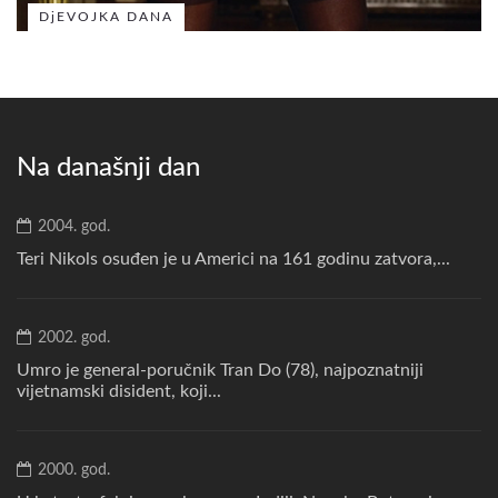
DjEVOJKA DANA
Na današnji dan
2004. god.
Teri Nikols osuđen je u Americi na 161 godinu zatvora,...
2002. god.
Umro je general-poručnik Tran Do (78), najpoznatniji
vijetnamski disident, koji...
2000. god.