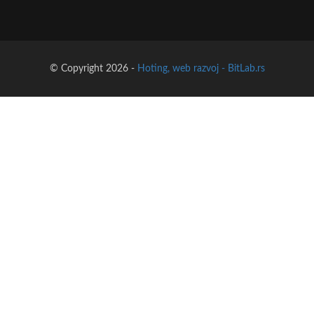
© Copyright 2026 -
Hoting, web razvoj - BitLab.rs