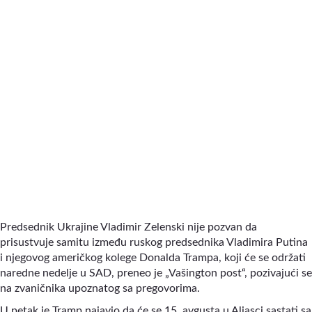
Predsednik Ukrajine Vladimir Zelenski nije pozvan da
prisustvuje samitu između ruskog predsednika Vladimira Putina
i njegovog američkog kolege Donalda Trampa, koji će se održati
naredne nedelje u SAD, preneo je „Vašington post“, pozivajući se
na zvaničnika upoznatog sa pregovorima.
U petak je Tramp najavio da će se 15. avgusta u Aljasci sastati sa