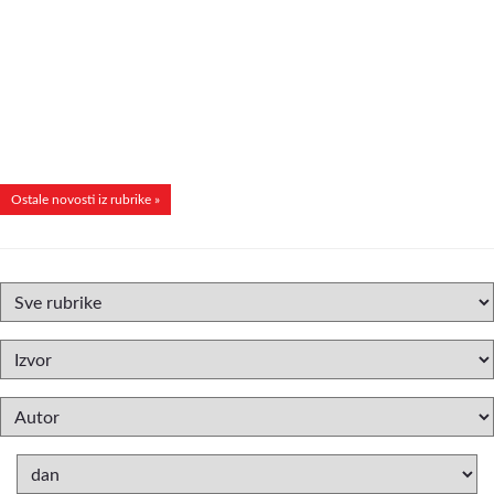
Ostale novosti iz rubrike »