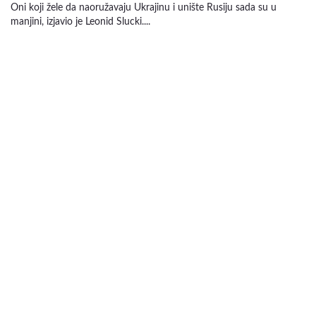
Oni koji žele da naoružavaju Ukrajinu i unište Rusiju sada su u
manjini, izjavio je Leonid Slucki....