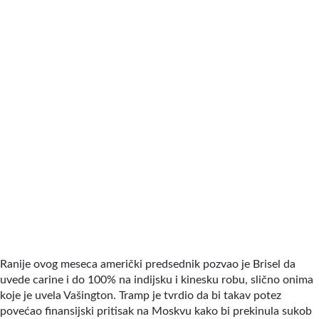
Ranije ovog meseca američki predsednik pozvao je Brisel da
uvede carine i do 100% na indijsku i kinesku robu, slično onima
koje je uvela Vašington. Tramp je tvrdio da bi takav potez
povećao finansijski pritisak na Moskvu kako bi prekinula sukob