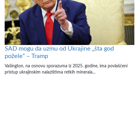
SAD mogu da uzmu od Ukrajine „šta god
požele“ – Tramp
Vašington, na osnovu sporazuma iz 2025. godine, ima povlašćeni
pristup ukrajinskim nalazištima retkih minerala...