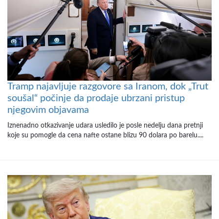
Tramp najavljuje razgovore sa Iranom, dok „Trut
soušal“ počinje da prodaje ubrzani pristup
njegovim objavama
Iznenadno otkazivanje udara usledilo je posle nedelju dana pretnji
koje su pomogle da cena nafte ostane blizu 90 dolara po barelu....