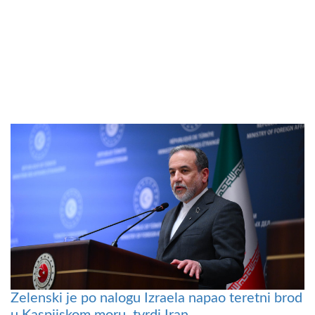
Zelenski je po nalogu Izraela napao teretni brod
u Kaspijskom moru, tvrdi Iran