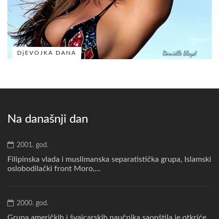
DjEVOJKA DANA
Na današnji dan
2001. god.
Filipinska vlada i muslimanska separatistička grupa, Islamski
oslobodilački front Moro,...
2000. god.
Grupa američkih i švajcarskih naučnika saopštila je otkriće