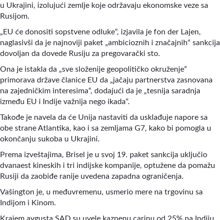
u Ukrajini, izolujući zemlje koje održavaju ekonomske veze sa
Rusijom.
„EU će donositi sopstvene odluke“, izjavila je fon der Lajen,
naglasivši da je najnoviji paket „ambicioznih i značajnih“ sankcija
dovoljan da dovede Rusiju za pregovarački sto.
Ona je istakla da „sve složenije geopolitičko okruženje“
primorava države članice EU da „jačaju partnerstva zasnovana
na zajedničkim interesima“, dodajući da je „tesnija saradnja
između EU i Indije važnija nego ikada“.
Takođe je navela da će Unija nastaviti da usklađuje napore sa
obe strane Atlantika, kao i sa zemljama G7, kako bi pomogla u
okončanju sukoba u Ukrajini.
Prema izveštajima, Brisel je u svoj 19. paket sankcija uključio
dvanaest kineskih i tri indijske kompanije, optužene da pomažu
Rusiji da zaobiđe ranije uvedena zapadna ograničenja.
Vašington je, u međuvremenu, usmerio mere na trgovinu sa
Indijom i Kinom.
Krajem avgusta SAD su uvele kaznenu carinu od 25% na Indiju,