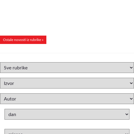
Ostale novosti iz rubrike »