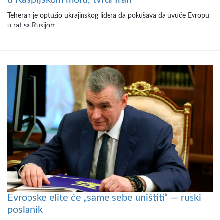
Teheran je optužio ukrajinskog lidera da pokušava da uvuče Evropu
u rat sa Rusijom...
Evropske elite će „same sebe uništiti“ — ruski
poslanik