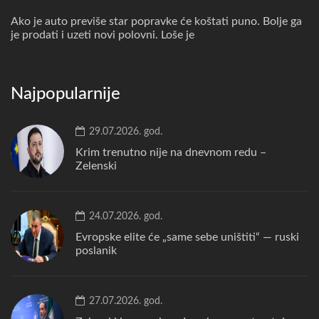
Ako je auto previše star popravke će koštati puno. Bolje ga
je prodati i uzeti novi polovni. Loše je
Najpopularnije
29.07.2026. god.
Krim trenutno nije na dnevnom redu –
Zelenski
24.07.2026. god.
Evropske elite će „same sebe uništiti“ — ruski
poslanik
27.07.2026. god.