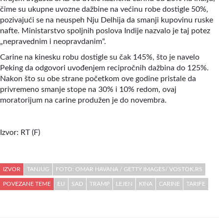
čime su ukupne uvozne dažbine na većinu robe dostigle 50%,
pozivajući se na neuspeh Nju Delhija da smanji kupovinu ruske
nafte. Ministarstvo spoljnih poslova Indije nazvalo je taj potez
„nepravednim i neopravdanim“.
Carine na kinesku robu dostigle su čak 145%, što je navelo
Peking da odgovori uvođenjem recipročnih dažbina do 125%.
Nakon što su obe strane početkom ove godine pristale da
privremeno smanje stope na 30% i 10% redom, ovaj
moratorijum na carine produžen je do novembra.
Izvor: RT (F)
IZVOR
TANJUG
FOTO: OMAR HAVANA / GETTY IMAGES/ VOSTOK.RS
POVEZANE TEME
EU
SAD
TRAMP
LEJEN
KINA
CARINE
TARIFE