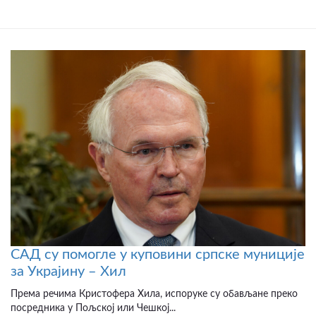
САД су помогле у куповини српске муниције
за Украјину – Хил
Према речима Кристофера Хила, испоруке су обављане преко
посредника у Пољској или Чешкој...