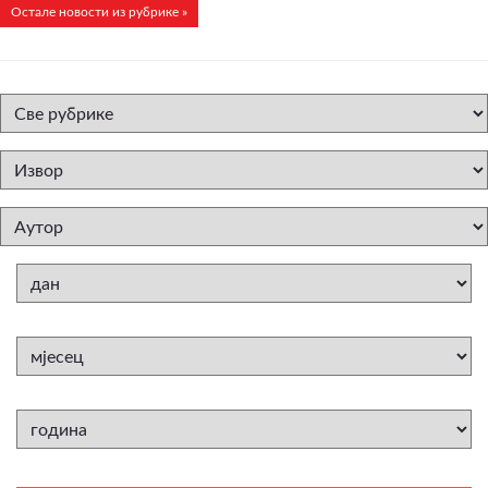
Остале новости из рубрике »