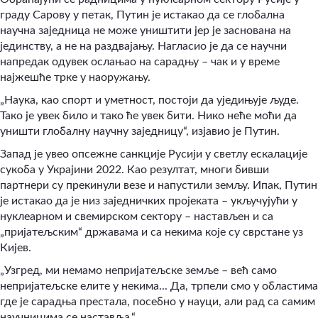
граду Сарову у петак, Путин је истакао да се глобална
научна заједница не може уништити јер је заснована на
јединству, а не на раздвајању. Нагласио је да се научни
напредак одувек ослањао на сарадњу – чак и у време
најжешће трке у наоружању.
„Наука, као спорт и уметност, постоји да уједињује људе.
Тако је увек било и тако ће увек бити. Нико неће моћи да
уништи глобалну научну заједницу“, изјавио је Путин.
Запад је увео опсежне санкције Русији у светлу ескалације
сукоба у Украјини 2022. Као резултат, многи бивши
партнери су прекинули везе и напустили земљу. Ипак, Путин
је истакао да је низ заједничких пројеката – укључујући у
нуклеарном и свемирском сектору – настављен и са
„пријатељским“ државама и са некима које су сврстане уз
Кијев.
„Узгред, ми немамо непријатељске земље – већ само
непријатељске елите у некима... Да, трпели смо у областима
где је сарадња престала, посебно у науци, али рад са самим
научницима се наставља.“