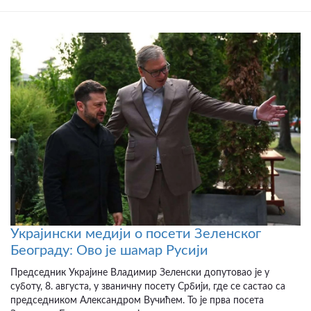
Украјински медији о посети Зеленског
Београду: Ово је шамар Русији
Председник Украјине Владимир Зеленски допутовао је у
суботу, 8. августа, у званичну посету Србији, где се састао са
председником Александром Вучићем. То је прва посета