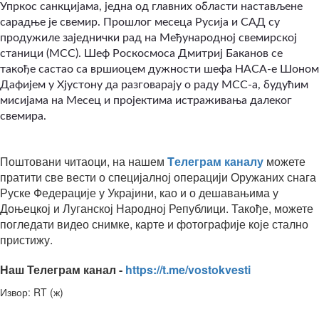
Упркос санкцијама, једна од главних области настављене
сарадње је свемир. Прошлог месеца Русија и САД су
продужиле заједнички рад на Међународној свемирској
станици (МСС). Шеф Роскосмоса Дмитриј Баканов се
такође састао са вршиоцем дужности шефа НАСА-е Шоном
Дафијем у Хјустону да разговарају о раду МСС-а, будућим
мисијама на Месец и пројектима истраживања далеког
свемира.
Поштовани читаоци, на нашем
Tелеграм каналу
можете
пратити све вести о специјалној операцији Оружаних снага
Руске Федерације у Украјини, као и о дешавањима у
Доњецкој и Луганској Народној Републици. Такође, можете
погледати видео снимке, карте и фотографије које стално
пристижу.
Наш Телеграм канал -
https://t.me/vostokvesti
Извор: RT (ж)