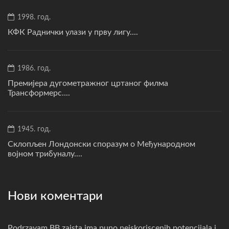
1998. год.
КФК Раднички улази у прву лигу....
1986. год.
Премијера дугометражног цртаног филма
Трансформерс....
1945. год.
Склопљен Лондонски споразум о Међународном
војном трибуналу....
Нови коментари
Podrzavam,BB zaista ima puno neiskoriscenih potencijala i