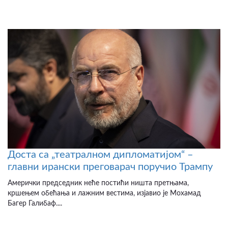
Доста са „театралном дипломатијом“ –
главни ирански преговарач поручио Трампу
Амерички председник неће постићи ништа претњама,
кршењем обећања и лажним вестима, изјавио је Мохамад
Багер Галибаф....