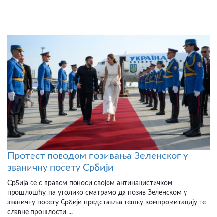
Протест поводом позивања Зеленског у
званичну посету Србији
Србија се с правом поноси својом антинацистичком
прошлошћу, па утолико сматрамо да позив Зеленском у
званичну посету Србији представља тешку компромитацију те
славне прошлости ...