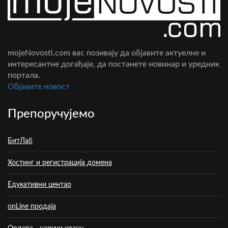
mojeNovosti.com вас позивају да објавите актуелне и
интересантне догађаје, да постанете новинар и уредник
портала.
Oбјавите новост
Препоручујемо
БитЛаб
Хостинг и регистрација домена
Едукативни центар
onLine продаја