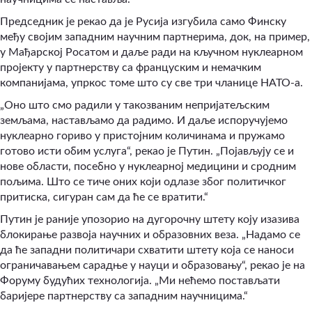
Председник је рекао да је Русија изгубила само Финску
међу својим западним научним партнерима, док, на пример,
у Мађарској Росатом и даље ради на кључном нуклеарном
пројекту у партнерству са француским и немачким
компанијама, упркос томе што су све три чланице НАТО-а.
„Оно што смо радили у такозваним непријатељским
земљама, настављамо да радимо. И даље испоручујемо
нуклеарно гориво у пристојним количинама и пружамо
готово исти обим услуга“, рекао је Путин. „Појављују се и
нове области, посебно у нуклеарној медицини и сродним
пољима. Што се тиче оних који одлазе због политичког
притиска, сигуран сам да ће се вратити.“
Путин је раније упозорио на дугорочну штету коју изазива
блокирање развоја научних и образовних веза. „Надамо се
да ће западни политичари схватити штету која се наноси
ограничавањем сарадње у науци и образовању“, рекао је на
Форуму будућих технологија. „Ми нећемо постављати
баријере партнерству са западним научницима.“