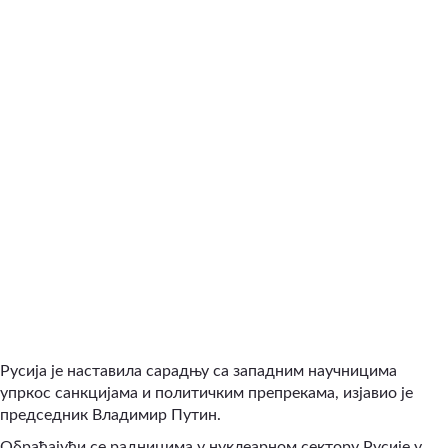
Русија је наставила сарадњу са западним научницима
упркос санкцијама и политичким препрекама, изјавио је
председник Владимир Путин.
Обраћајући се радницима у нуклеарном сектору Русије у