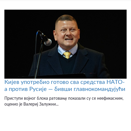
Кијев употребио готово сва средства НАТО-
а против Русије — бивши главнокомандујући
Приступи војног блока ратовању показали су се неефикасним,
оценио је Валериј Залужни...