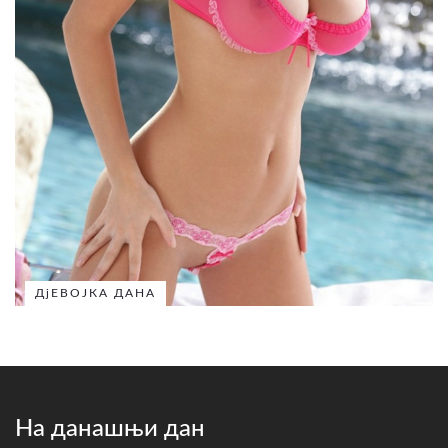
ДјЕВОЈКА ДАНА
На данашњи дан