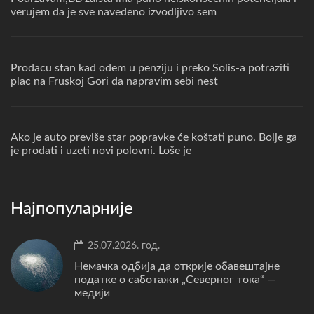
verujem da je sve navedeno izvodljivo sem
Prodacu stan kad odem u penziju i preko Solis-a potraziti
plac na Fruskoj Gori da napravim sebi nest
Ako je auto previše star popravke će koštati puno. Bolje ga
je prodati i uzeti novi polovni. Loše je
Најпопуларније
25.07.2026. год.
Немачка одбија да открије обавештајне
податке о саботажи „Северног тока“ —
медији