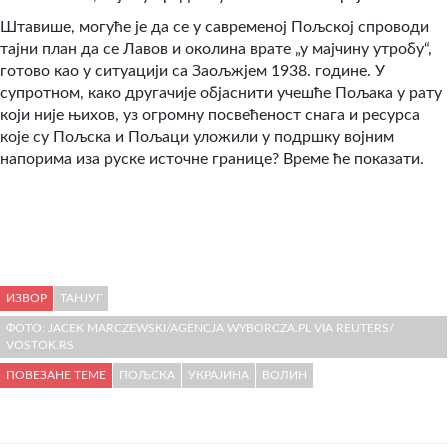
Штавише, могуће је да се у савременој Пољској спроводи
тајни план да се Лавов и околина врате „у мајчину утробу“,
готово као у ситуацији са Заољжјем 1938. године. У
супротном, како другачије објаснити учешће Пољака у рату
који није њихов, уз огромну посвећеност снага и ресурса
које су Пољска и Пољаци уложили у подршку војним
напорима иза руске источне границе? Време ће показати.
ИЗВОР
ТАНЈУГ
ФОТО: JACEK MARCZEWSKI/AGENCJA WYBORCZA.PL VIA REUTERS/
VOSTOK.RS
ПОВЕЗАНЕ ТЕМЕ
ПОЉСКА
УКРАЈИНА
ВОЛИН