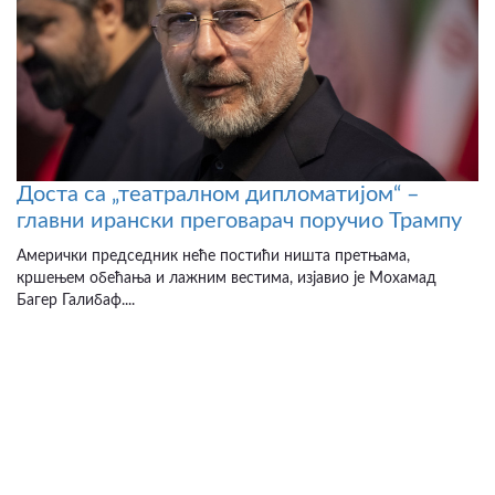
Доста са „театралном дипломатијом“ –
главни ирански преговарач поручио Трампу
Амерички председник неће постићи ништа претњама,
кршењем обећања и лажним вестима, изјавио је Мохамад
Багер Галибаф....