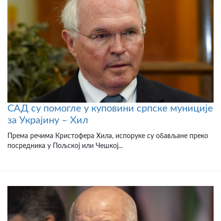
САД су помогле у куповини српске муниције
за Украјину – Хил
Према речима Кристофера Хила, испоруке су обављане преко
посредника у Пољској или Чешкој...