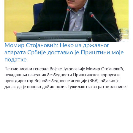
Момир Стојановић: Неко из државног
апарата Србије доставио је Приштини моје
податке
Пензионисани генерал Војске Југославије Момир Стојановић,
некадашњи начелник безбедности Приштинског корпуса и
први директор Војнобезбедносне агенције (ВБА), објавио је
данас да је поново добио позив Тужилаштва за ратне злочине...