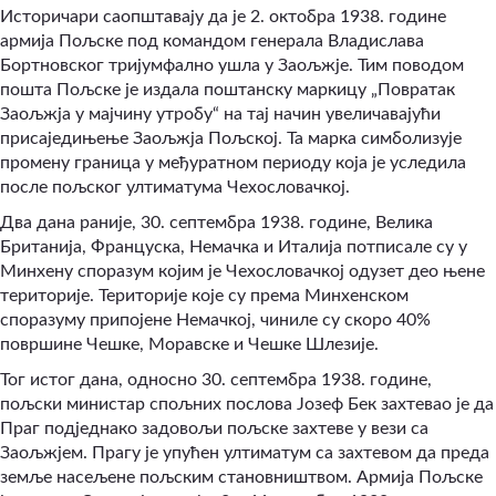
Историчари саопштавају да је 2. октобра 1938. године
армија Пољске под командом генерала Владислава
Бортновског тријумфално ушла у Заољжје. Тим поводом
пошта Пољске је издала поштанску маркицу „Повратак
Заољжја у мајчину утробу“ на тај начин увеличавајући
присаједињење Заољжја Пољској. Та марка симболизује
промену граница у међуратном периоду која је уследила
после пољског ултиматума Чехословачкој.
Два дана раније, 30. септембра 1938. године, Велика
Британија, Француска, Немачка и Италија потписале су у
Минхену споразум којим је Чехословачкој одузет део њене
територије. Територије које су према Минхенском
споразуму припојене Немачкој, чиниле су скоро 40%
површине Чешке, Моравске и Чешке Шлезије.
Тог истог дана, односно 30. септембра 1938. године,
пољски министар спољних послова Јозеф Бек захтевао је да
Праг подједнако задовољи пољске захтеве у вези са
Заољжјем. Прагу је упућен ултиматум са захтевом да преда
земље насељене пољским становништвом. Армија Пољске