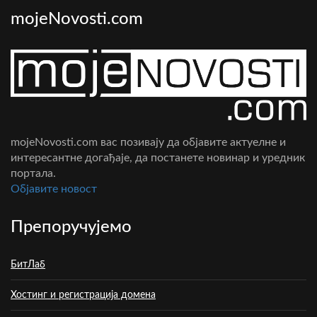
mojeNovosti.com
mojeNovosti.com вас позивају да објавите актуелне и
интересантне догађаје, да постанете новинар и уредник
портала.
Oбјавите новост
Препоручујемо
БитЛаб
Хостинг и регистрација домена