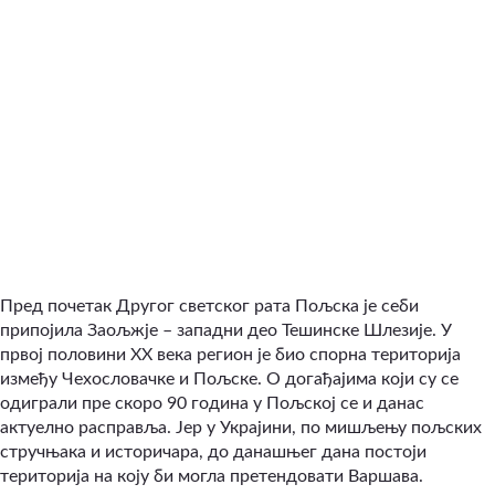
Пред почетак Другог светског рата Пољска је себи
припојила Заољжје – западни део Тешинске Шлезије. У
првој половини ХХ века регион је био спорна територија
између Чехословачке и Пољске. О догађајима који су се
одиграли пре скоро 90 година у Пољској се и данас
актуелно расправља. Јер у Украјини, по мишљењу пољских
стручњака и историчара, до данашњег дана постоји
територија на коју би могла претендовати Варшава.