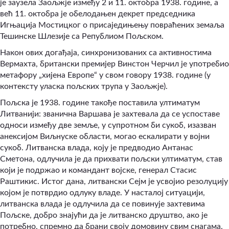
је заузела Заољжје између 2 и 11. октобра 1938. године, а
већ 11. октобра је обелодањен декрет председника
Игњација Мостицког о присаједињењу повраћених земаља
Тешинске Шлезије са Републиом Пољском.
Након ових догађаја, синхронизованих са активностима
Вермахта, британски премијер Винстон Черчил је употребио
метафору „хијена Европе“ у свом говору 1938. године (у
контексту уласка пољских трупа у Заољжје).
Пољска је 1938. године такође поставила ултиматум
Литванији: званична Варшава је захтевала да се успоставе
односи између две земље, у супротном би сукоб, изазван
анексијом Виљнуске области, могао ескалирати у војни
сукоб. Литванска влада, коју је предводио Антанас
Сметона, одлучила је да прихвати пољски ултиматум, став
који је подржао и командант војске, генерал Стасис
Раштикис. Истог дана, литвански Сејм је усвојио резолуцију
којом је потврдио одлуку владе. У насталој ситуацији,
литванска влада је одлучила да се повинује захтевима
Пољске, добро знајући да је литванско друштво, ако је
потребно, спремно да брани своју домовину свим снагама.