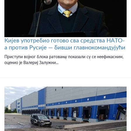
Кијев употребио готово сва средства НАТО-
а против Русије — бивши главнокомандујући
Приступи војног блока ратовању показали су се неефикасним,
оценио је Валериј Залужни...