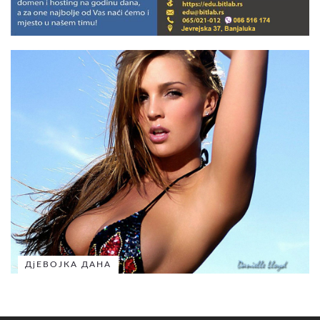
ДјЕВОЈКА ДАНА