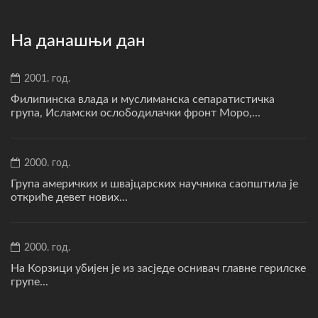
На данашњи дан
2001. год.
Филипинска влада и муслиманска сепаратистичка
група, Исламски ослободилачки фронт Моро,...
2000. год.
Група америчких и швајцарских научника саопштила је
откриће девет нових...
2000. год.
На Корзици убијен је из засједе оснивач главне герилске
групе...