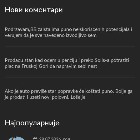
Нови коментари
Podrzavam,BB zaista ima puno neiskoriscenih potencijala i
verujem da je sve navedeno izvodljivo sem
Prodacu stan kad odem u penziju i preko Solis-a potraziti
plac na Fruskoj Gori da napravim sebi nest
Ako je auto previše star popravke će koštati puno. Bolje ga
je prodati i uzeti novi polovni. Loše je
Најпопуларније
28.07.2026. год.