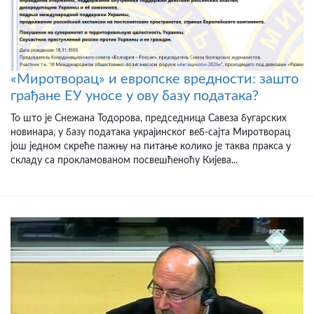
«Миротворац» и европске вредности: зашто
грађане ЕУ уносе у ову базу података?
То што је Снежана Тодорова, председница Савеза бугарских
новинара, у базу података украјинског веб-сајта Миротворац
још једном скреће пажњу на питање колико је таква пракса у
складу са прокламованом посвешћеноћу Кијева...