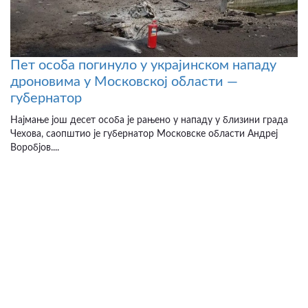
Пет особа погинуло у украјинском нападу
дроновима у Московској области —
губернатор
Најмање још десет особа је рањено у нападу у близини града
Чехова, саопштио је губернатор Московске области Андреј
Воробјов....