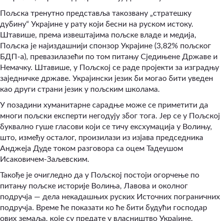
Пољска тренутно представља такозвану „стратешку
дубину“ Украјине у рату који бесни на руском истоку.
Штавише, према извештајима пољске владе и медија,
Пољска је најиздашнији спонзор Украјине (3,82% пољског
БДП-а), превазилазећи по том питању Сједињене Државе и
Немачку. Штавише, у Пољској се раде пројекти за изградњу
заједничке државе. Украјински језик би могао бити уведен
као други страни језик у пољским школама.
У позадини хуманитарне сарадње може се приметити да
многи пољски експерти негодују због тога. Јер се у Пољској
буквално гуше гласови који се тичу ексхумација у Волињу,
што, између осталог, произилази из изјава председника
Анджеја Дуде током разговора са оцем Тадеушом
Исаковичем-Заљевским.
Такође је очигледно да у Пољској постоји огорчење по
питању пољске историје Волиња, Лавова и околног
подручја — дела некадашњих руских Источних пограничних
подручја. Време ће показати ко ће бити будући господар
ових земаља, које су предате у власништво Украјине.