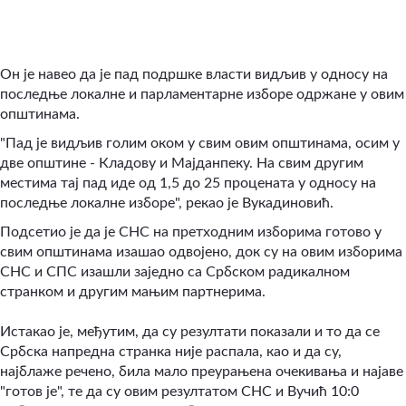
Он је навео да је пад подршке власти видљив у односу на
последње локалне и парламентарне изборе одржане у овим
општинама.
"Пад је видљив голим оком у свим овим општинама, осим у
две општине - Кладову и Мајданпеку. На свим другим
местима тај пад иде од 1,5 до 25 процената у односу на
последње локалне изборе", рекао је Вукадиновић.
Подсетио је да је СНС на претходним изборима готово у
свим општинама изашао одвојено, док су на овим изборима
СНС и СПС изашли заједно са Србском радикалном
странком и другим мањим партнерима.
Истакао је, међутим, да су резултати показали и то да се
Србска напредна странка није распала, као и да су,
најблаже речено, била мало преурањена очекивања и најаве
"готов је", те да су овим резултатом СНС и Вучић 10:0