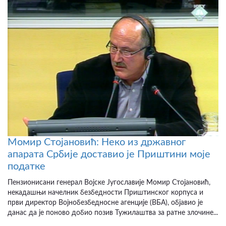
Момир Стојановић: Неко из државног
апарата Србије доставио је Приштини моје
податке
Пензионисани генерал Војске Југославије Момир Стојановић,
некадашњи начелник безбедности Приштинског корпуса и
први директор Војнобезбедносне агенције (ВБА), објавио је
данас да је поново добио позив Тужилаштва за ратне злочине...