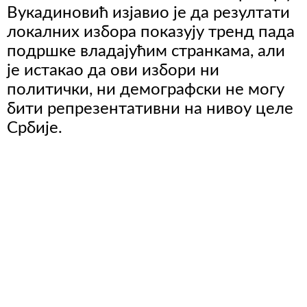
Вукадиновић изјавио је да резултати
локалних избора показују тренд пада
подршке владајућим странкама, али
је истакао да ови избори ни
политички, ни демографски не могу
бити репрезентативни на нивоу целе
Србије.