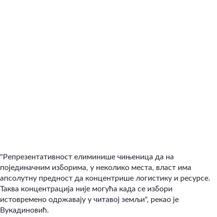
"Репрезентативност елиминише чињеница да на
појединачним изборима, у неколико места, власт има
апсолутну предност да концентрише логистику и ресурсе.
Таква концентрација није могућа када се избори
истовремено одржавају у читавој земљи", рекао је
Вукадиновић.