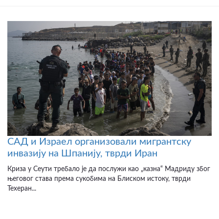
САД и Израел организовали мигрантску
инвазију на Шпанију, тврди Иран
Криза у Сеути требало је да послужи као „казна“ Мадриду због
његовог става према сукобима на Блиском истоку, тврди
Техеран...