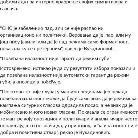
добили адут за интерно храбрење својих симпатизера и
гласача.
"СНС је забележио пад, али се није распао ни
организационо ни политички. Веровања да је 'пао, али му
још нису јавили' или да је пад режима само формалност,
показала су се претераним", навео је Вукадиновић.
"Повећана излазност није гарант да режим губи"
Истовремено, истакао је да су резултати избора показали и
да повећана излазност није аутоматски гарант да режим
губи, а опозиција побеђује.
"Поготово то није случај у мањим срединама јер некада
повећана излазност може да буде само знак да је режимска
кампања сигурних гласова одрадила посао, а не знак да је
мобилисано много нових гласача. Показала се ограниченост
те мантре коју опозициони политичари и аналитичари често
понављају, што не значи да, у принципу, већа излазност није
добра и позитивна ствар", рекао је Вукадиновић.