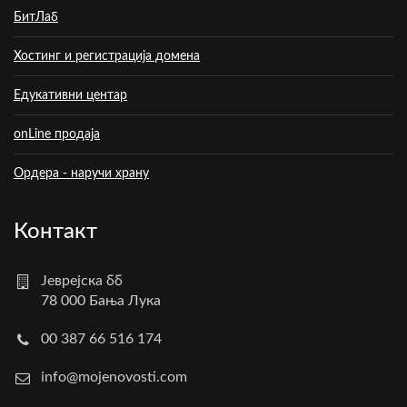
БитЛаб
Хостинг и регистрација домена
Едукативни центар
onLine продаја
Ордера - наручи храну
Контакт
Јеврејска бб
78 000 Бања Лука
00 387 66 516 174
info@mojenovosti.com