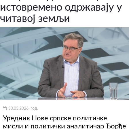
истовремено одржавају у
читавој земљи
30.03.2026. год.
Уредник Нове српске политичке
мисли и политички аналитичар Ђорђе