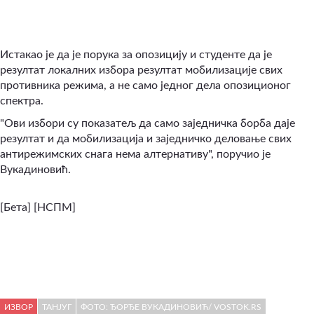
Истакао је да је порука за опозицију и студенте да је
резултат локалних избора резултат мобилизације свих
противника режима, а не само једног дела опозиционог
спектра.
"Ови избори су показатељ да само заједничка борба даје
резултат и да мобилизација и заједничко деловање свих
антирежимских снага нема алтернативу", поручио је
Вукадиновић.
[Бета] [НСПМ]
ИЗВОР
ТАНЈУГ
ФОТО: ЂОРЂЕ ВУКАДИНОВИЋ/ VOSTOK.RS