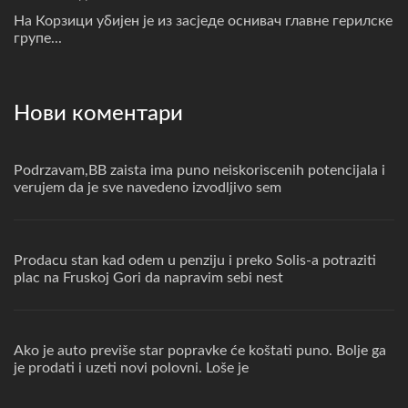
На Корзици убијен је из засједе оснивач главне герилске
групе...
Нови коментари
Podrzavam,BB zaista ima puno neiskoriscenih potencijala i
verujem da je sve navedeno izvodljivo sem
Prodacu stan kad odem u penziju i preko Solis-a potraziti
plac na Fruskoj Gori da napravim sebi nest
Ako je auto previše star popravke će koštati puno. Bolje ga
je prodati i uzeti novi polovni. Loše je