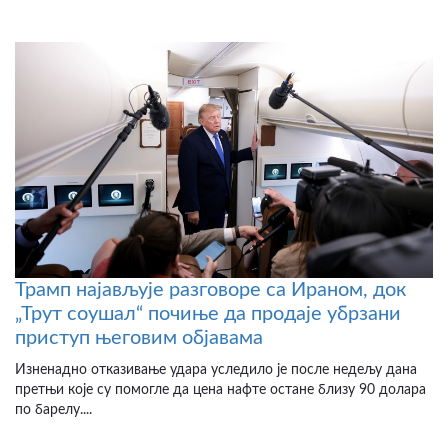
Трамп најављује разговоре са Ираном, док
„Трут соушал“ почиње да продаје убрзани
приступ његовим објавама
Изненадно отказивање удара уследило је после недељу дана
претњи које су помогле да цена нафте остане близу 90 долара
по барелу....