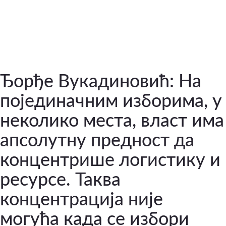
Ђорђе Вукадиновић: На
појединачним изборима, у
неколико места, власт има
апсолутну предност да
концентрише логистику и
ресурсе. Таква
концентрација није
могућа када се избори