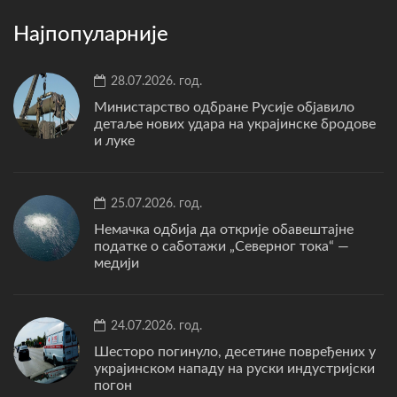
Најпопуларније
28.07.2026. год.
Министарство одбране Русије објавило
детаље нових удара на украјинске бродове
и луке
25.07.2026. год.
Немачка одбија да открије обавештајне
податке о саботажи „Северног тока“ —
медији
24.07.2026. год.
Шесторо погинуло, десетине повређених у
украјинском нападу на руски индустријски
погон