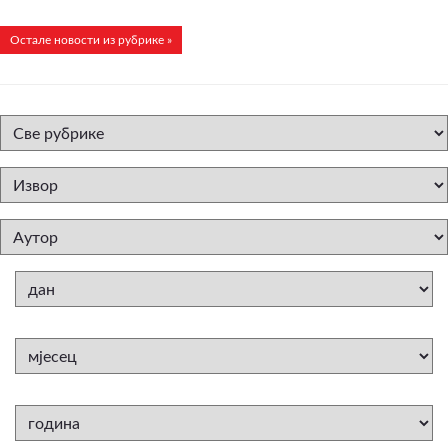
Остале новости из рубрике »