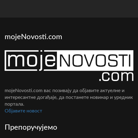
mojeNovosti.com
mojeNovosti.com вас позивају да објавите актуелне и
интересантне догађаје, да постанете новинар и уредник
портала.
Oбјавите новост
Препоручујемо