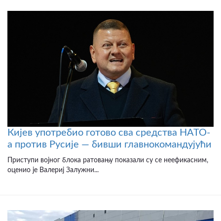
Кијев употребио готово сва средства НАТО-
а против Русије — бивши главнокомандујући
Приступи војног блока ратовању показали су се неефикасним,
оценио је Валериј Залужни...