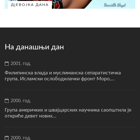
ДјЕВОЈКА ДАНА
На данашњи дан
2001. год.
Филипинска влада и муслиманска сепаратистичка
група, Исламски ослободилачки фронт Моро,...
2000. год.
Група америчких и швајцарских научника саопштила је
откриће девет нових...
2000. год.