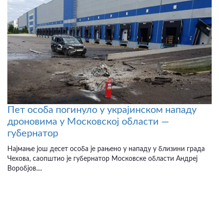
Пет особа погинуло у украјинском нападу
дроновима у Московској области —
губернатор
Најмање још десет особа је рањено у нападу у близини града
Чехова, саопштио је губернатор Московске области Андреј
Воробјов....