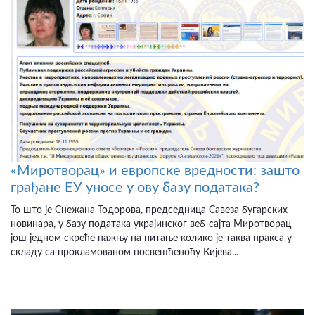
«Миротворац» и европске вредности: зашто
грађане ЕУ уносе у ову базу података?
То што је Снежана Тодорова, председница Савеза бугарских
новинара, у базу података украјинског веб-сајта Миротворац
још једном скреће пажњу на питање колико је таква пракса у
складу са прокламованом посвешћеноћу Кијева...