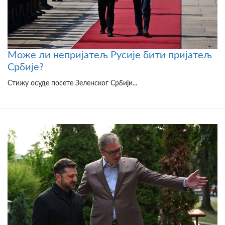
Може ли непријатељ Русије бити пријатељ
Србије?
Стижу осуде посете Зеленског Србији...