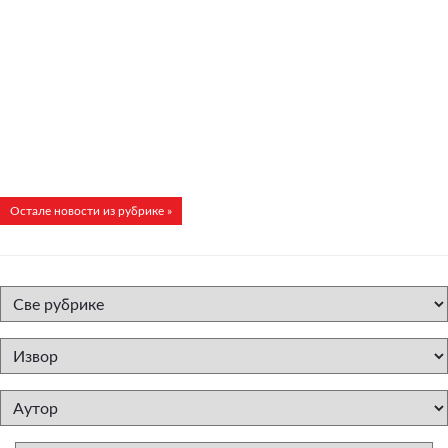
Остале новости из рубрике »