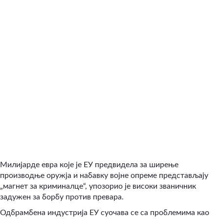
Милијарде евра које је ЕУ предвидела за ширење
производње оружја и набавку војне опреме представљају
„магнет за криминалце“, упозорио је високи званичник
задужен за борбу против превара.
Одбрамбена индустрија ЕУ суочава се са проблемима као