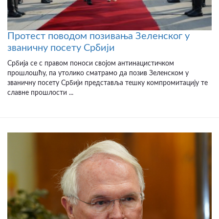
Протест поводом позивања Зеленског у
званичну посету Србији
Србија се с правом поноси својом антинацистичком
прошлошћу, па утолико сматрамо да позив Зеленском у
званичну посету Србији представља тешку компромитацију те
славне прошлости ...