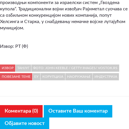
производњи компоненти за израелски систем „Гвоздена
купола“. Традиционални војни извођач Рајнметал суочава се
са озбиљном конкуренцијом нових компанија, попут
Хелсинга и Старка, у снабдевању немачке војске лутајућом
муницијом.
Извор: РТ (Ф)
ИЗВОР
ТАНЈУГ
ФОТО: JOHN KEEBLE / GETTY IMAGES/ VOSTOK.RS
ПОВЕЗАНЕ ТЕМЕ
ЕУ
КОРУПЦИЈА
НАОРУЖАЊЕ
ИНДУСТРИЈА
Коментара (0)
Оставите Ваш коментар
Објавите новост