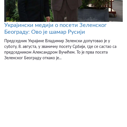
Украјински медији о посети Зеленског
Београду: Ово је шамар Русији
Председник Украјине Владимир Зеленски допутовао је у
суботу, 8. августа, у званичну посету Србији, где се састао са
председником Александром Вучићем. То је прва посета
Зеленског Београду откако је...