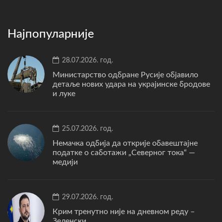
Најпопуларније
28.07.2026. год.
Министарство одбране Русије објавило
детаље нових удара на украјинске бродове
и луке
25.07.2026. год.
Немачка одбија да открије обавештајне
податке о саботажи „Северног тока“ —
медији
29.07.2026. год.
Крим тренутно није на дневном реду –
Зеленски