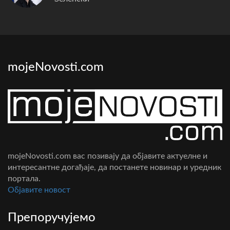
mojeNovosti.com
mojeNovosti.com вас позивају да објавите актуелне и
интересантне догађаје, да постанете новинар и уредник
портала.
Oбјавите новост
Препоручујемо