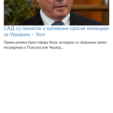
САД су помогле у куповини српске муниције
за Украјину – Хил
Према речима Кристофера Хила, испоруке су обављане преко
посредника у Пољској или Чешкој...