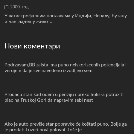
2000. год.
У катастрофалним поплавама у Индији, Непалу, Бутану
и Бангладешу живот...
Нови коментари
Podrzavam,BB zaista ima puno neiskoriscenih potencijala i
verujem da je sve navedeno izvodljivo sem
Prodacu stan kad odem u penziju i preko Solis-a potraziti
plac na Fruskoj Gori da napravim sebi nest
Ako je auto previše star popravke će koštati puno. Bolje ga
je prodati i uzeti novi polovni. Loše je