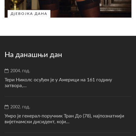
ДјЕВОЈКА ДАНА
На данашњи дан
2004. год.
Тери Николс осуђен је у Америци на 161 годину
затвора,...
2002. год.
Умро је генерал-поручник Тран До (78), најпознатнији
вијетнамски дисидент, који...