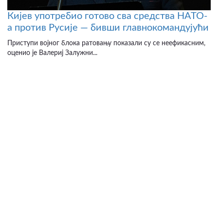
Кијев употребио готово сва средства НАТО-
а против Русије — бивши главнокомандујући
Приступи војног блока ратовању показали су се неефикасним,
оценио је Валериј Залужни...