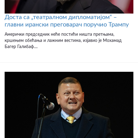
Доста са „театралном дипломатијом“ –
главни ирански преговарач поручио Трампу
Амерички председник неће постићи ништа претњама,
кршењем обећања и лажним вестима, изјавио је Мохамад
Багер Галибаф....