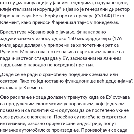
што су „манипулације у јавним тендерима, надуване цене,
клијентелизам и корупција“, изјавио је генерални директор
Европске службе за борбу против превара (ОЛАФ) Петр
Клемент, како преноси Фајненшал тајмс у понедељак.
Брисел гура убрзано војно јачање, финансирано
задуживањем у износу од око 150 милијарди евра (176
милијарди долара), у припреми за хипотетички рат са
Русијом. Москва овај потез назива скретањем пажње са
пада животног стандарда у ЕУ, заснованим на лажним
тврдњама о наводно непосредној претњи.
„Овде се не ради о срамоћењу појединих земаља или
сектора. Тако то једноставно функционише већ деценијама“,
истакао је Клемент.
Ово расипање новца долази у тренутку када се ЕУ суочава
са продуженим економским успоравањем, које је делом
повезано и са политичком одлуком да се постепено укине
увоз руских енергената. Посебно су погођене енергетски
интензивне, извозно оријентисане индустрије, попут
немачке аутомобилске производње. Произвођачи се сада