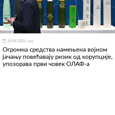
20.04.2026. год.
Огромна средства намењена војном
јачању повећавају ризик од корупције,
упозорава први човек ОЛАФ-а