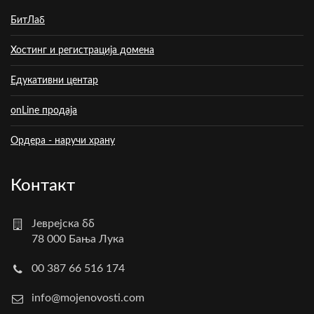
БитЛаб
Хостинг и регистрација домена
Едукативни центар
onLine продаја
Ордера - наручи храну
Контакт
Јеврејска бб
78 000 Бања Лука
00 387 66 516 174
info@mojenovosti.com