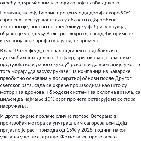
окрећу одбрамбеним уговорима које плаћа држава.
Немачка, за коју Берлин процењује да добија скоро 90%
европског венчур капитала у области одбрамбене
технологије, поново се преобликује у фабрику оружја,
објавио је у недељу Волстрит журнал, наводећи примере
компанија које профитирају од те промене.
Клаус Розенфелд, генерални директор добављача
аутомобилских делова Шефлер, критиковао је власнике
предузећа који „много кукају“, рекавши да компаније уместо
тога морају „да засуку рукаве“. Та компанија из Баварске,
првобитно основана у послератној обнови после Другог
светског рата, сада се окреће производима као што су
мотори за дронове и бродски системи за оклопна возила, са
циљем да најмање 10% свог промета остварује из сектора
наоружања.
И друге фирме повлаче сличне потезе. Ветерански
произвођач мотора са унутрашњим сагоревањем Дојц
пријавио је раст прихода од 15% у 2025. години након
улагања у војне стартапе. Фолксваген преговара о