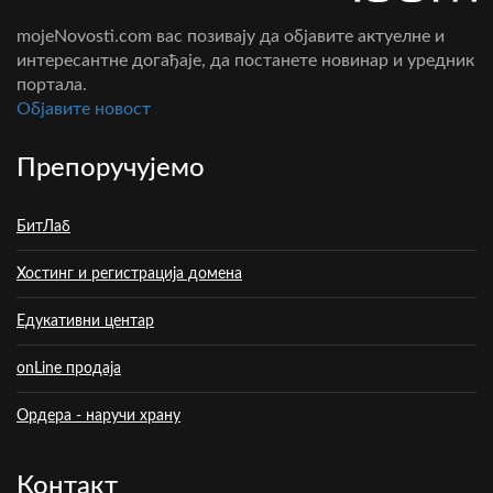
mojeNovosti.com вас позивају да објавите актуелне и
интересантне догађаје, да постанете новинар и уредник
портала.
Oбјавите новост
Препоручујемо
БитЛаб
Хостинг и регистрација домена
Едукативни центар
onLine продаја
Ордера - наручи храну
Контакт