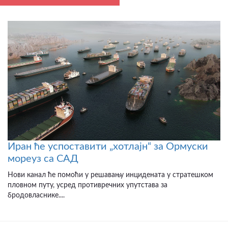
Иран ће успоставити „хотлајн“ за Ормуски
мореуз са САД
Нови канал ће помоћи у решавању инцидената у стратешком
пловном путу, усред противречних упутстава за
бродовласнике....