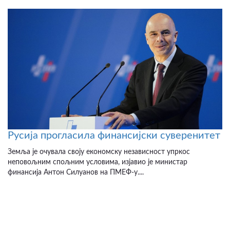
Русија прогласила финансијски суверенитет
Земља је очувала своју економску независност упркос
неповољним спољним условима, изјавио је министар
финансија Антон Силуанов на ПМЕФ-у....