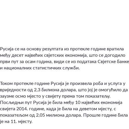
Русија се на основу резултата из протекле године вратила
међу десет највећих свјетских економија, што се догодило
први пут за осам година, види се из података Свјетске банке
и националних статистичких служби.
Током протекле године Русија је произвела роба и услуга у
вриједности од 2,3 билиона долара, што јој је омогућило да
заузме осмо мјесто у свијету према том показатељу.
Посљедњи пут Русија је била међу 10 највећих економија
свијета 2014. године, када је била на деветом мјесту, с
показатељом од 2,05 милиона долара. Прошле године била
је на 11. мјесту.