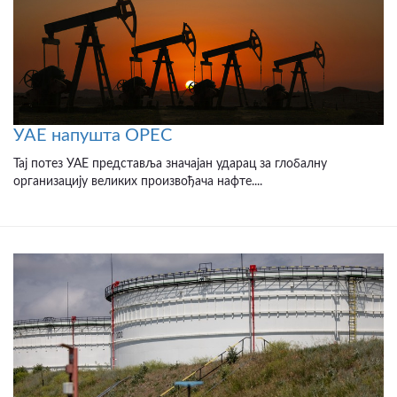
УАЕ напушта OPEC
Тај потез УАЕ представља значајан ударац за глобалну
организацију великих произвођача нафте....