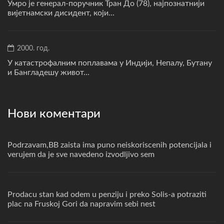
Умро је генерал-поручник Тран До (78), најпознатнији
вијетнамски дисидент, који...
2000. год.
У катастрофалним поплавама у Индији, Непалу, Бутану
и Бангладешу живот...
Нови коментари
Podrzavam,BB zaista ima puno neiskoriscenih potencijala i
verujem da je sve navedeno izvodljivo sem
Prodacu stan kad odem u penziju i preko Solis-a potraziti
plac na Fruskoj Gori da napravim sebi nest