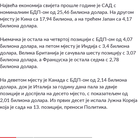
Највећа економија свијета прошле године је САД с
номиналним БДП-ом од 25,46 билиона долара. На другом
мјесту је Кина са 17,94 билиона, а на трећем Јапан са 4,17
билиона долара.
Њемачка је остала на четвртој позицији с БДП-ом од 4,07
билиона долара, на петом мјесту је Индија с 3,4 билиона
долара, Велика Британија је сачувала шесту позицију с 3,07
билиона долара, а Француска је остала седма с 2,78
билиона долара.
На деветом мјесту је Канада с БДП-ом од 2,14 билиона
долара, док је Италија за годину дана пала за двије
позиције и доспјела на десето мјесто, с показатељем од
2,01 билиона долара. Из првих десет је испала Јужна Кореја
која је сада на 13. позицији, преноси Политика.