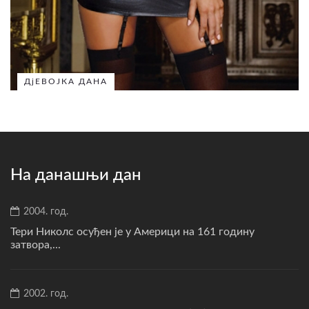
ДјЕВОЈКА ДАНА
На данашњи дан
2004. год.
Тери Николс осуђен је у Америци на 161 годину
затвора,...
2002. год.