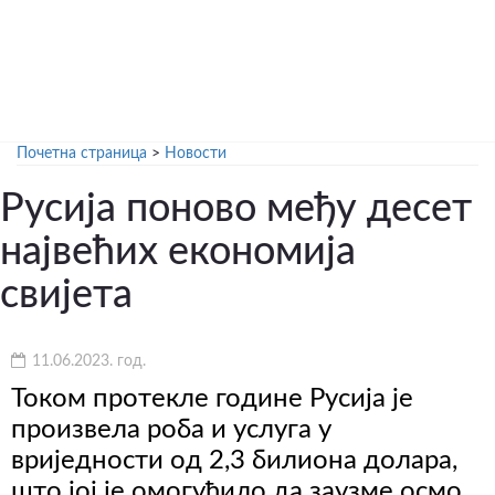
Почетна страница
>
Новости
Русија поново међу десет
највећих економија
свијета
11.06.2023. год.
Током протекле године Русија је
произвела роба и услуга у
вриједности од 2,3 билиона долара,
што јој је омогућило да заузме осмо