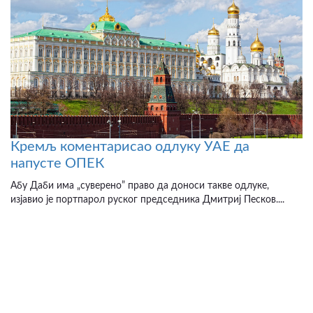
Кремљ коментарисао одлуку УАЕ да
напусте ОПЕК
Абу Даби има „суверено” право да доноси такве одлуке,
изјавио је портпарол руског председника Дмитриј Песков....