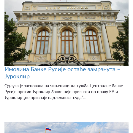
Имовина Банке Русије остаће замрзнута –
Јуроклир
Одлука је заснована на чињеници да тужба Централне банке
Русије против Јуроклир банке није призната по праву ЕУ и
Јуроклир „не признаје надлежност суда“...