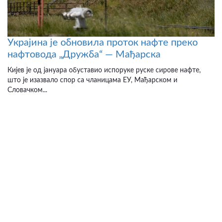
Украјина је обновила проток нафте преко
нафтовода „Дружба“ — Мађарска
Кијев је од јануара обуставио испоруке руске сирове нафте,
што је изазвало спор са чланицама ЕУ, Мађарском и
Словачком...