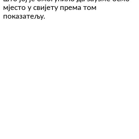
мјесто у свијету према том
показатељу.