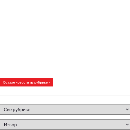
Остале новости из рубрике »