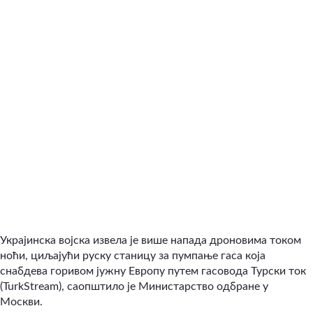
Украјинска војска извела је више напада дроновима током
ноћи, циљајући руску станицу за пумпање гаса која
снабдева горивом јужну Европу путем гасовода Турски ток
(TurkStream), саопштило је Министарство одбране у
Москви.