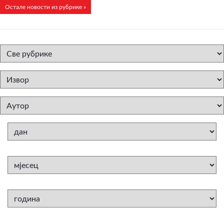
Остале новости из рубрике »