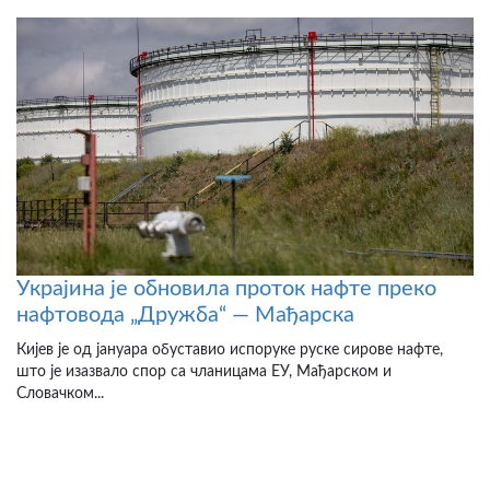
Украјина је обновила проток нафте преко
нафтовода „Дружба“ — Мађарска
Кијев је од јануара обуставио испоруке руске сирове нафте,
што је изазвало спор са чланицама ЕУ, Мађарском и
Словачком...