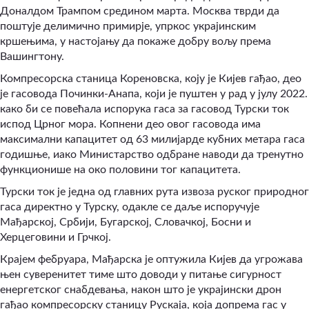
Доналдом Трампом средином марта. Москва тврди да
поштује делимично примирје, упркос украјинским
кршењима, у настојању да покаже добру вољу према
Вашингтону.
Компресорска станица Кореновска, коју је Кијев гађао, део
је гасовода Починки-Анапа, који је пуштен у рад у јулу 2022.
како би се повећала испорука гаса за гасовод Турски ток
испод Црног мора. Копнени део овог гасовода има
максимални капацитет од 63 милијарде кубних метара гаса
годишње, иако Министарство одбране наводи да тренутно
функционише на око половини тог капацитета.
Турски ток је једна од главних рута извоза руског природног
гаса директно у Турску, одакле се даље испоручује
Мађарској, Србији, Бугарској, Словачкој, Босни и
Херцеговини и Грчкој.
Крајем фебруара, Мађарска је оптужила Кијев да угрожава
њен суверенитет тиме што доводи у питање сигурност
енергетског снабдевања, након што је украјински дрон
гађао компресорску станицу Рускаја, која допрема гас у