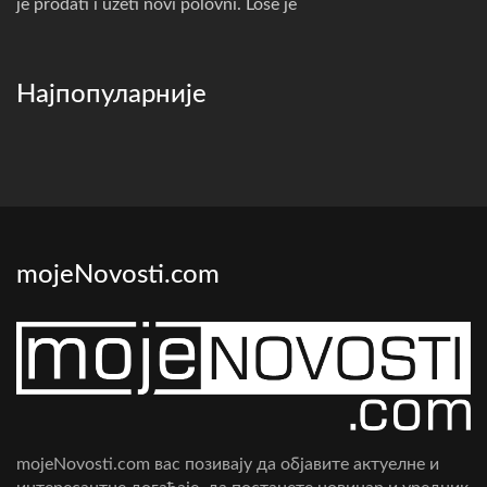
je prodati i uzeti novi polovni. Loše je
Најпопуларније
mojeNovosti.com
mojeNovosti.com вас позивају да објавите актуелне и