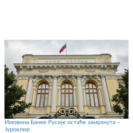
Имовина Банке Русије остаће замрзнута –
Јуроклир