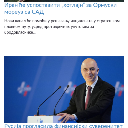
Иран ће успоставити „хотлајн“ за Ормуски
мореуз са САД
Нови канал ће помоћи у решавању инцидената у стратешком
пловном путу, усред противречних упутстава за
бродовласнике....
Русија прогласила финансијски суверенитет