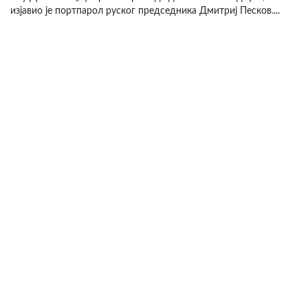
изјавио је портпарол руског председника Дмитриј Песков....