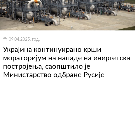
09.04.2025. год.
Украјина континуирано крши
мораторијум на нападе на енергетска
постројења, саопштило је
Министарство одбране Русије