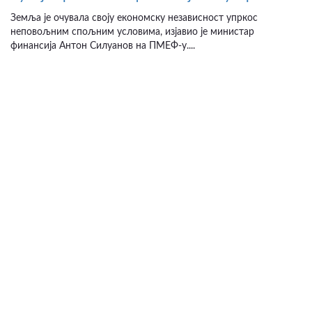
Земља је очувала своју економску независност упркос
неповољним спољним условима, изјавио је министар
финансија Антон Силуанов на ПМЕФ-у....