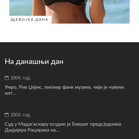
ДјЕВОЈКА ДАНА
На данашњи дан
2004. год.
Умро, Рик Џејмс, пионир фанк музике, чији је чувени
хит...
2003. год.
Суд у Мадагаскару осудио је бившег предсједника
Дидијера Рацирака на...