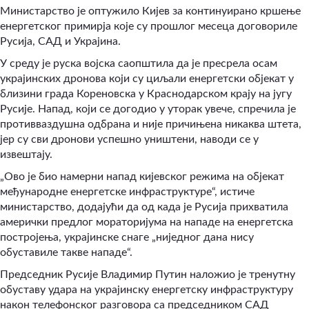
Министарство је оптужило Кијев за континуирано кршење
енергетског примирја које су прошлог месеца договориле
Русија, САД и Украјина.
У среду је руска војска саопштила да је пресрела осам
украјинских дронова који су циљали енергетски објекат у
близини града Кореновска у Краснодарском крају на југу
Русије. Напад, који се догодио у уторак увече, спречила је
противваздушна одбрана и није причињена никаква штета,
јер су сви дронови успешно уништени, наводи се у
извештају.
„Ово је био намерни напад кијевског режима на објекат
међународне енергетске инфраструктуре“, истиче
министарство, додајући да од када је Русија прихватила
амерички предлог мораторијума на нападе на енергетска
постројења, украјинске снаге „ниједног дана нису
обуставиле такве нападе“.
Председник Русије Владимир Путин наложио је тренутну
обуставу удара на украјинску енергетску инфраструктуру
након телефонског разговора са председником САД