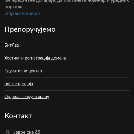
интересантне догађаје, да постанете новинар и уредник
портала.
Oбјавите новост
Препоручујемо
БитЛаб
Хостинг и регистрација домена
Едукативни центар
onLine продаја
Ордера - наручи храну
Контакт
Јеврејска бб