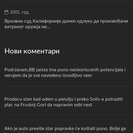
2001. год.
Врховни суд Калифорније донео одлуку да произвођачи
ватреног оружја не...
Нови коментари
Podrzavam,BB zaista ima puno neiskoriscenih potencijala i
verujem da je sve navedeno izvodljivo sem
Prodacu stan kad odem u penziju i preko Solis-a potraziti
plac na Fruskoj Gori da napravim sebi nest
Ako je auto previše star popravke će koštati puno. Bolje ga