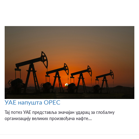
УАЕ напушта OPEC
Тај потез УАЕ представља значајан ударац за глобалну
организацију великих произвођача нафте....