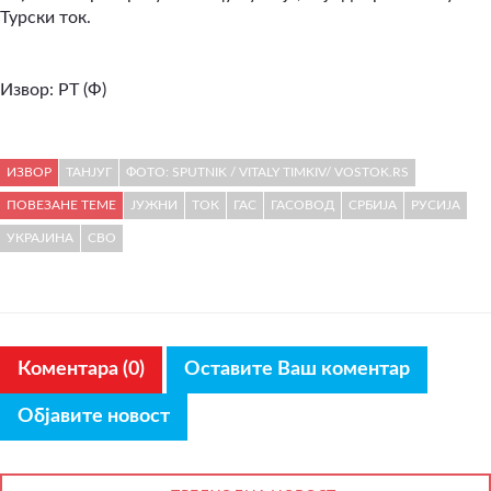
Турски ток.
Извор: РТ (Ф)
ИЗВОР
ТАНЈУГ
ФОТО: SPUTNIK / VITALY TIMKIV/ VOSTOK.RS
ПОВЕЗАНЕ ТЕМЕ
ЈУЖНИ
ТОК
ГАС
ГАСОВОД
СРБИЈА
РУСИЈА
УКРАЈИНА
СВО
Коментара (0)
Оставите Ваш коментар
Објавите новост