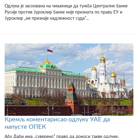
Одлука је заснована на чињеници да тужба Централне банке
Русије против Јуроклир банке није призната по праву ЕУ и
Јуроклир „не признаје надлежност суда“...
Кремљ коментарисао одлуку УАЕ да
напусте ОПЕК
Абу Даби има „суверено” право да доноси такве одлуке,