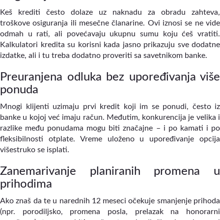
Keš krediti često dolaze uz naknadu za obradu zahteva,
troškove osiguranja ili mesečne članarine. Ovi iznosi se ne vide
odmah u rati, ali povećavaju ukupnu sumu koju ćeš vratiti.
Kalkulatori kredita su korisni kada jasno prikazuju sve dodatne
izdatke, ali i tu treba dodatno proveriti sa savetnikom banke.
Preuranjena odluka bez upoređivanja više
ponuda
Mnogi klijenti uzimaju prvi kredit koji im se ponudi, često iz
banke u kojoj već imaju račun. Međutim, konkurencija je velika i
razlike među ponudama mogu biti značajne – i po kamati i po
fleksibilnosti otplate. Vreme uloženo u upoređivanje opcija
višestruko se isplati.
Zanemarivanje planiranih promena u
prihodima
Ako znaš da te u narednih 12 meseci očekuje smanjenje prihoda
(npr. porodiljsko, promena posla, prelazak na honorarni