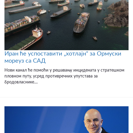
Иран ће успоставити „хотлајн“ за Ормуски
мореуз са САД
Нови канал ће помоћи у решавању инцидената у стратешком
пловном путу, усред противречних упутстава за
бродовласнике....