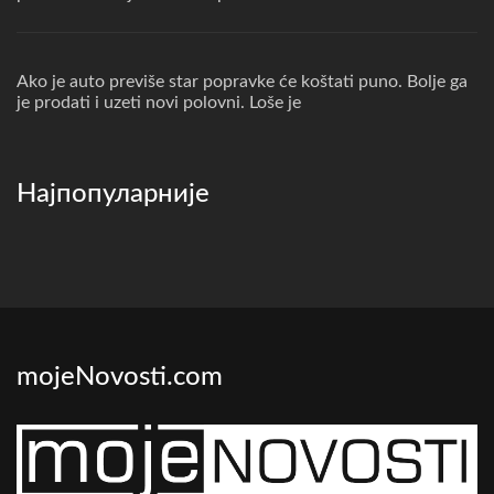
Ako je auto previše star popravke će koštati puno. Bolje ga
je prodati i uzeti novi polovni. Loše je
Најпопуларније
mojeNovosti.com