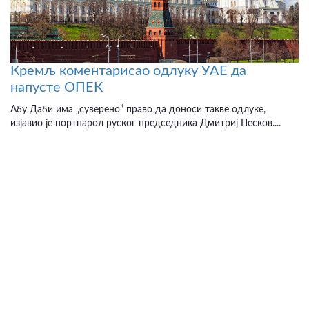
Кремљ коментарисао одлуку УАЕ да
напусте ОПЕК
Абу Даби има „суверено” право да доноси такве одлуке,
изјавио је портпарол руског председника Дмитриј Песков....