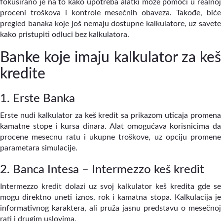
fokusirano je na to kako upotreba alatki može pomoći u realnoj
proceni troškova i kontrole mesečnih obaveza. Takođe, biće
pregled banaka koje još nemaju dostupne kalkulatore, uz savete
kako pristupiti odluci bez kalkulatora.
Banke koje imaju kalkulator za keš
kredite
1. Erste Banka
Erste nudi kalkulator za keš kredit sa prikazom uticaja promena
kamatne stope i kursa dinara. Alat omogućava korisnicima da
procene mesecnu ratu i ukupne troškove, uz opciju promene
parametara simulacije.
2. Banca Intesa – Intermezzo keš kredit
Intermezzo kredit dolazi uz svoj kalkulator keš kredita gde se
mogu direktno uneti iznos, rok i kamatna stopa. Kalkulacija je
informativnog karaktera, ali pruža jasnu predstavu o mesečnoj
rati i drugim uslovima.