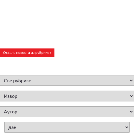
Остале новости из рубрике »