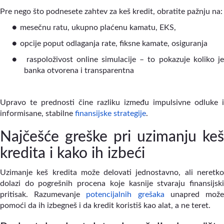
Pre nego što podnesete zahtev za keš kredit, obratite pažnju na:
●
mesečnu ratu, ukupno plaćenu kamatu, EKS,
●
opcije poput odlaganja rate, fiksne kamate, osiguranja
●
raspoloživost online simulacije – to pokazuje koliko j
banka otvorena i transparentna
Upravo te prednosti čine razliku između impulsivne odluke i
informisane, stabilne
finansijske strategije
.
Najčešće greške pri uzimanju keš
kredita i kako ih izbeći
Uzimanje keš kredita može delovati jednostavno, ali neretko
dolazi do pogrešnih procena koje kasnije stvaraju finansijski
pritisak. Razumevanje
potencijalnih grešaka
unapred mož
pomoći da ih izbegneš i da kredit koristiš kao alat, a ne teret.