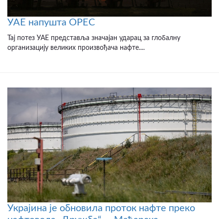
УАЕ напушта OPEC
Тај потез УАЕ представља значајан ударац за глобалну
организацију великих произвођача нафте....
Украјина је обновила проток нафте преко