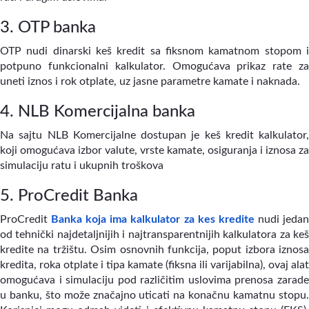
3. OTP banka
OTP nudi dinarski keš kredit sa fiksnom kamatnom stopom i
potpuno funkcionalni kalkulator. Omogućava prikaz rate za
uneti iznos i rok otplate, uz jasne parametre kamate i naknada.
4. NLB Komercijalna banka
Na sajtu NLB Komercijalne dostupan je keš kredit kalkulator,
koji omogućava izbor valute, vrste kamate, osiguranja i iznosa za
simulaciju ratu i ukupnih troškova
5. ProCredit Banka
ProCredit
Banka koja ima kalkulator za kes kredite
nudi jeda
od tehnički najdetaljnijih i najtransparentnijih kalkulatora za keš
kredite na tržištu. Osim osnovnih funkcija, poput izbora iznosa
kredita, roka otplate i tipa kamate (fiksna ili varijabilna), ovaj alat
omogućava i simulaciju pod različitim uslovima prenosa zarade
u banku, što može značajno uticati na konačnu kamatnu stopu.