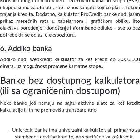
Korisnici mogu odmah videti i efektivnu kamatnu stopu (EKS),
ukupnu sumu za otplatu, kao i iznos kamate koji će platiti tokom
trajanja kredita. Dodatno, kalkulator ProCredit banke nudi jasan
prikaz mesečnih rata u tabelarnom i grafičkom obliku, što
olakšava poređenje i donošenje informisane odluke – sve to bez
potrebe da se odlazi u ekspozituru.
6. Addiko banka
Addiko nudi webkredit kalkulator za keš kredit do 3.000.000
dinara, uz mogućnost promene kamatne stope..
Banke bez dostupnog kalkulatora
(ili sa ograničenim dostupom)
Neke banke još nemaju na sajtu aktivne alate za keš kredit
kalkulacije ili ih ne promovišu transparentno:
-
Unicredit Banka ima univerzalni kalkulator, ali primarno z
stambene i devizne kredite, ne specifično za keš kredit.