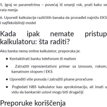
5. Igraj se parametrima – povećaj ili smanji rok, prati kako se
rata menja
6. Uporedi kalkulacije različitih banaka da pronađeš najnižu EKS
i najfleksibilniji model
Kada ipak nemate pristup
kalkulatoru: šta raditi?
Ako banka nema online kalkulator, preporuka je:
●
Kontaktirati banku telefonom ili mailom
●
Zatražiti reprezentativni primer sa iznosom, rokom
kamatnom stopom i EKS
●
Uporediti više ponuda i zatražiti pisane proračune
●
Pogledati NBS kalkulator kao aproksimaciju, ali imati 
vidu da bankarski uslovi mogu biti drugačiji
Preporuke koriščenja