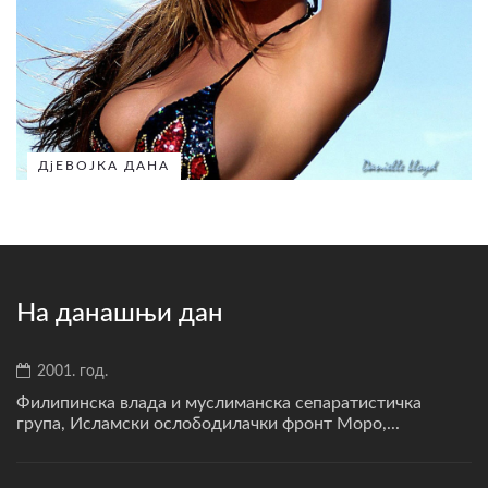
ДјЕВОЈКА ДАНА
На данашњи дан
2001. год.
Филипинска влада и муслиманска сепаратистичка
група, Исламски ослободилачки фронт Моро,...