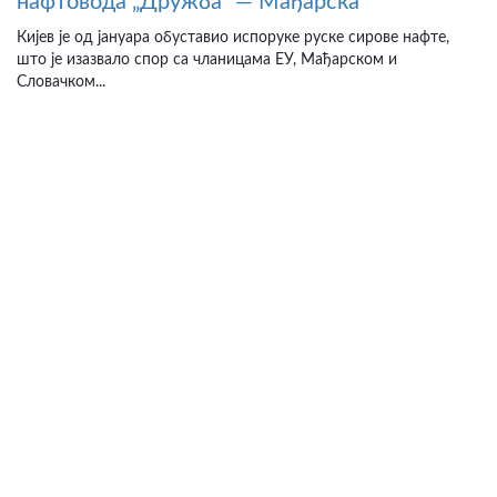
нафтовода „Дружба“ — Мађарска
Кијев је од јануара обуставио испоруке руске сирове нафте,
што је изазвало спор са чланицама ЕУ, Мађарском и
Словачком...