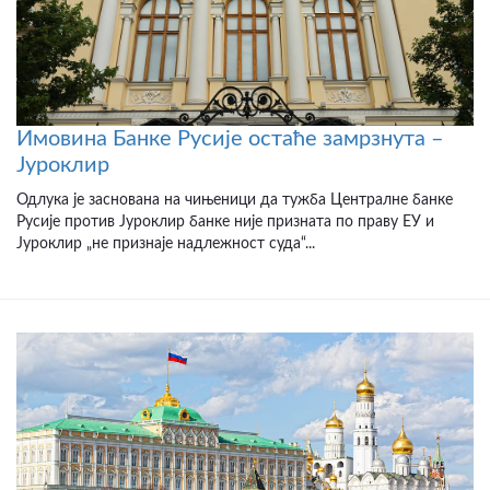
Имовина Банке Русије остаће замрзнута –
Јуроклир
Одлука је заснована на чињеници да тужба Централне банке
Русије против Јуроклир банке није призната по праву ЕУ и
Јуроклир „не признаје надлежност суда“...