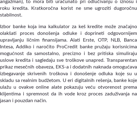
angažman), to mora biti uračunato pri odlučivanju o iznosu i
roku kredita. Kratkoročna korist ne sme ugroziti dugoročnu
stabilnost.
Izbor banke koja ima kalkulator za keš kredite može značajno
olakšati proces donošenja odluke i doprineti odgovornijem
upravljanju ličnim finansijama. Alati Erste, OTP, NLB, Banca
Intesa, Addiko i naročito ProCredit banke pružaju korisnicima
mogućnost da samostalno, precizno i bez pritiska simuliraju
uslove kredita i sagledaju sve troškove unapred. Transparentan
prikaz mesečnih obaveza, EKS-a i dodatnih naknada omogućava
izbegavanje skrivenih troškova i donošenje odluka koje su u
skladu sa realnim budžetom. U eri digitalnih rešenja, banke koje
ulažu u ovakve online alate pokazuju veću otvorenost prema
klijentima i spremnost da ih vode kroz proces zaduživanja na
jasan i pouzdan način.