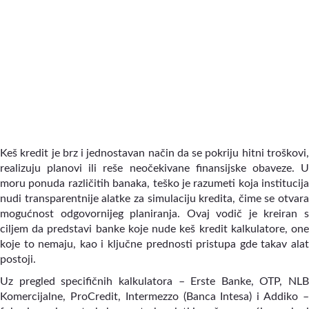
Keš kredit je brz i jednostavan način da se pokriju hitni troškovi,
realizuju planovi ili reše neočekivane finansijske obaveze. U
moru ponuda različitih banaka, teško je razumeti koja institucija
nudi transparentnije alatke za simulaciju kredita, čime se otvara
mogućnost odgovornijeg planiranja. Ovaj vodič je kreiran s
ciljem da predstavi banke koje nude keš kredit kalkulatore, one
koje to nemaju, kao i ključne prednosti pristupa gde takav alat
postoji.
Uz pregled specifičnih kalkulatora – Erste Banke, OTP, NLB
Komercijalne, ProCredit, Intermezzo (Banca Intesa) i Addiko –