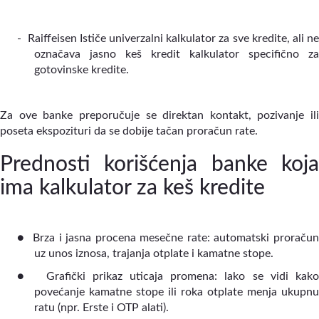
-
Raiffeisen Ističe univerzalni kalkulator za sve kredite, ali n
označava jasno keš kredit kalkulator specifično za
gotovinske kredite.
Za ove banke preporučuje se direktan kontakt, pozivanje ili
poseta ekspozituri da se dobije tačan proračun rate.
Prednosti korišćenja banke koja
ima kalkulator za keš kredite
●
Brza i jasna procena mesečne rate: automatski proraču
uz unos iznosa, trajanja otplate i kamatne stope.
●
Grafički prikaz uticaja promena: lako se vidi kak
povećanje kamatne stope ili roka otplate menja ukupnu
ratu (npr. Erste i OTP alati).