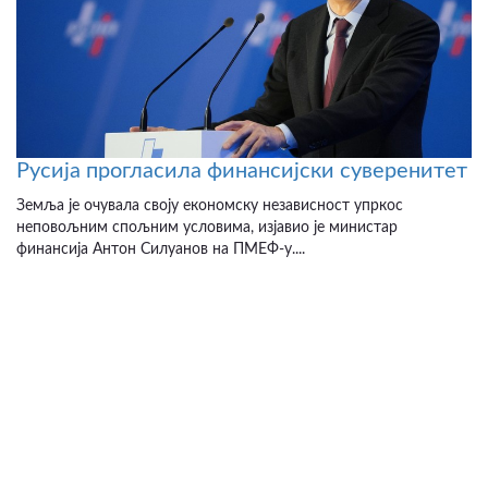
Русија прогласила финансијски суверенитет
Земља је очувала своју економску независност упркос
неповољним спољним условима, изјавио је министар
финансија Антон Силуанов на ПМЕФ-у....