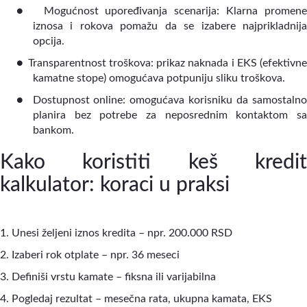
●
Mogućnost upoređivanja scenarija: Klarna promene
iznosa i rokova pomažu da se izabere najprikladnija
opcija.
●
Transparentnost troškova: prikaz naknada i EKS (efektivn
kamatne stope) omogućava potpuniju sliku troškova.
●
Dostupnost online: omogućava korisniku da samostaln
planira bez potrebe za neposrednim kontaktom sa
bankom.
Kako koristiti keš kredit
kalkulator: koraci u praksi
1. Unesi željeni iznos kredita – npr. 200.000 RSD
2. Izaberi rok otplate – npr. 36 meseci
3. Definiši vrstu kamate – fiksna ili varijabilna
4. Pogledaj rezultat – mesečna rata, ukupna kamata, EKS