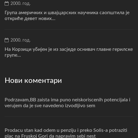
2000. год.
Група америчких и швајцарских научника саопштила је
откриће девет нових...
2000. год.
На Корзици убијен је из засједе оснивач главне герилске
групе...
Нови коментари
Podrzavam,BB zaista ima puno neiskoriscenih potencijala i
verujem da je sve navedeno izvodljivo sem
Prodacu stan kad odem u penziju i preko Solis-a potraziti
plac na Fruskoj Gori da napravim sebi nest