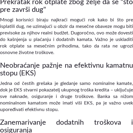
Prekratak rok otplate zbog želje da se "što
pre završi dug"
Mnogi korisnici biraju najkraći mogući rok kako bi što pre
isplatili dug, ne uzimajući u obzir da mesečne obaveze mogu biti
previsoke za njihov realni budžet. Dugoročno, ovo može dovesti
do kašnjenja u plaćanju i dodatnih kamata. Važno je uskladiti
rok otplate sa mesečnim prihodima, tako da rata ne ugrozi
osnovne životne troškove.
Neobraćanje pažnje na efektivnu kamatnu
stopu (EKS)
Jedna od čestih grešaka je gledanje samo nominalne kamate,
dok je EKS stvarni pokazatelj ukupnog troška kredita – uključuje
sve naknade, osiguranje i druge troškove. Banka sa nižom
nominalnom kamatom može imati viši EKS, pa je važno uvek
upoređivati efektivnu stopu.
Zanemarivanje dodatnih troškova i
osiguranja