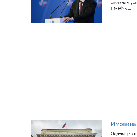
спољним усло
ПМЕФ-у....
Имовина 
Одлука је за