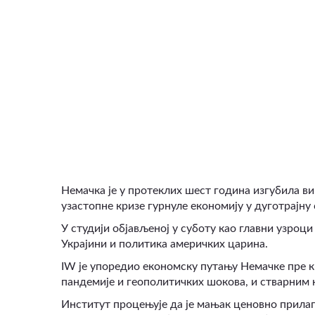
ВИДЕО
Немачка је у протеклих шест година изгубила ви
узастопне кризе гурнуле економију у дуготрајну 
У студији објављеној у суботу као главни узроци
Украјини и политика америчких царина.
IW је упоредио економску путању Немачке пре к
пандемије и геополитичких шокова, и стварним 
Институт процењује да је мањак ценовно прил