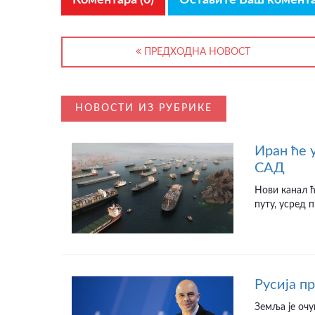
ПРЕДХОДНА НОВОСТ
НОВОСТИ ИЗ РУБРИКЕ
Иран ће 
САД
Нови канал 
путу, усред 
Русија п
Земља је очу