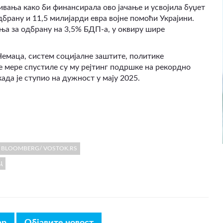
ивања како би финансирала ово јачање и усвојила буџет
дбрану и 11,5 милијарди евра војне помоћи Украјини.
ања за одбрану на 3,5% БДП-а, у оквиру шире
Немаца, систем социјалне заштите, политике
е мере спустиле су му рејтинг подршке на рекордно
ада је ступио на дужност у мају 2025.
 / BLOOMBERG/ VOSTOK.RS
Ц
ар
Објавите новост