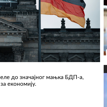
веле до значајног мањка БДП-а,
за економију.