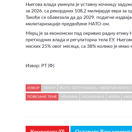
Његова влада укинула је уставну кочницу задуж
за 2026. са рекордних 108,2 милијарде евра за о
Такође се обавезала да до 2029. подигне издвај
милитаризације предвођене НАТО-ом.
Мерц је за економски пад окривио радну етику 
претходних влада и регулаторна тела ЕУ. Његов
ниских 25% овог месеца, са 38% колико је имао к
Извор: РТ (Ф)
ИЗВОР
ТАНЈУГ
ФОТО: GETTY IMAGES / KRISZTIAN BOCSI
ПОВЕЗАНЕ ТЕМЕ
НЕМАЧКА
ЕКОНОМИЈА
КРИЗА
МЕР
Коментара (0)
Оставите Ваш комент