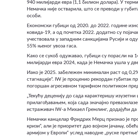
940 милијарди евра (1,1 билион долара). У тер
Немачка није остварила, што се преводи у губит
особи.
Економски губици од 2020. до 2022. године изно
ковида-19, а од почетка 2022. додатно су појача
учествовала у западним санкцијама Русији и одус
55% њеног увоза гаса.
Како се сукоб одужавао, губици су порасли на 1
милијарди евра 2024, када је Немачка ушла у две
Иако је 2025. забележен минималан раст од 0,2%
стагнације“. IW је проценио рекордан губитак 
погоршан агресивном тарифном политиком пре
„Текућу деценију до сада карактеришу изузетн
прилагођавањем, која сада значајно превазилазе
истраживач IW-а Михаел Гремлинг, додајући да с
Немачки канцелар Фридрих Мерц признао је прош
кризи“, али је приоритет дао војном јачању, обе
армијом у Европи“ услед наводне „руске претње“