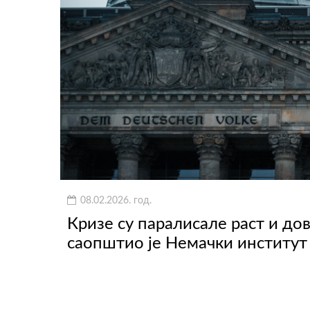
08.02.2026. год.
Кризе су паралисале раст и до
саопштио је Немачки институт 