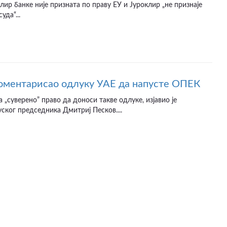
лир банке није призната по праву ЕУ и Јуроклир „не признаје
уда“...
ментарисао одлуку УАЕ да напусте ОПЕК
 „суверено” право да доноси такве одлуке, изјавио је
ског председника Дмитриј Песков....