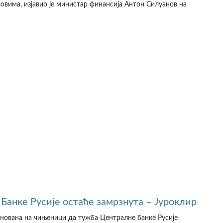
вима, изјавио је министар финансија Антон Силуанов на
Банке Русије остаће замрзнута – Јуроклир
снована на чињеници да тужба Централне банке Русије