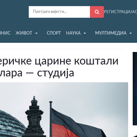
РЕГИСТРАЦИЈА
ЗНИС
ЖИВОТ
СПОРТ
НАУКА
МУЛТИМЕДИА
меричке царине коштали
лара — студија