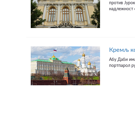
против Јурок
надлежност с
Кремљ ко
Абу Даби има
портпарол ру