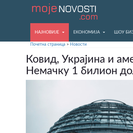
НАЈНОВИЈЕ
ЕКОНОМИЈА
ШОУ БИ
Почетна страница
>
Новости
Ковид, Украјина и а
Немачку 1 билион до