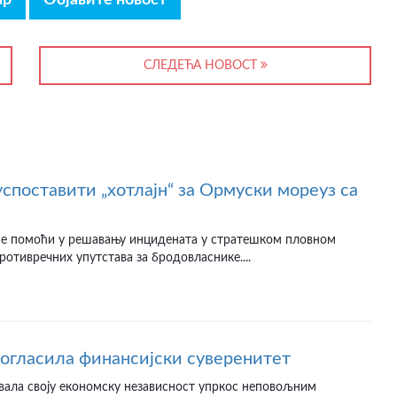
СЛЕДЕЋА НОВОСТ
успоставити „хотлајн“ за Ормуски мореуз са
ће помоћи у решавању инцидената у стратешком пловном
противречних упутстава за бродовласнике....
рогласила финансијски суверенитет
вала своју економску независност упркос неповољним