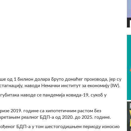
ВИДЕО
ше од 1 билион долара бруто домаћег производа, јер су
стагнацију, наводи Немачки институт за економију (IW).
 губитака наводе се пандемија ковида-19, сукоб у
ризе 2019. године са хипотетичним растом без
кретањем реалног БДП-а од 2020. до 2025. године.
агођеног БДП-а у том шестогодишњем периоду износио