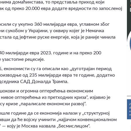
минима домаћинстава, то представља приход који
ак од преко 20.000 евра додате вредности по запосленој
сили су укупно 360 милијарди евра, углавном због
ни сукобом у Украјини, у оквиру којег је Немачка
тала од јефтине руске енергије, која је раније чинила
40 милијарди евра 2023. године и на преко 200
 узастопне рецесије.
, економисти су га описали као „дуготрајан период
производње од 235 милијарди евра те године, додатно
дседника САД Доналда Трампа.
и шокови и огромна оптерећења економским
 нивое оптерећења из претходних криза“, изјавио је
у кризе „паралисале економски развој“.
ле године да се економија налази у „структурној
ћавши да ће војску учинити „најјачом конвенционалном
 — коју је Москва назвала „бесмислицом“.