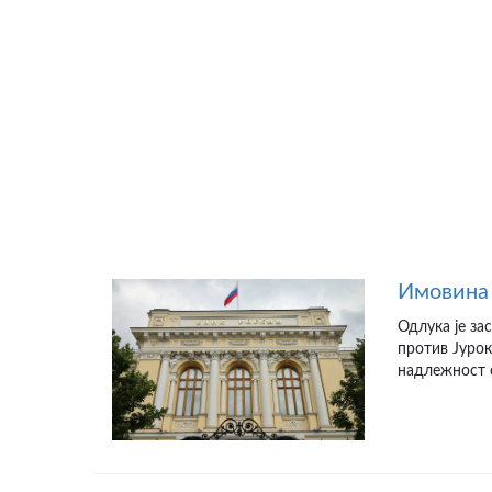
Имовина 
Одлука је за
против Јурок
надлежност с