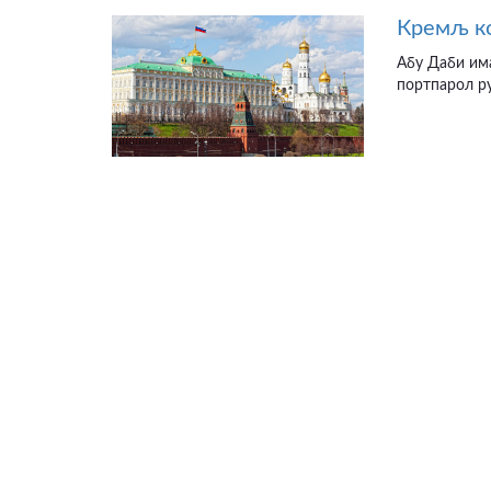
Кремљ ко
Абу Даби има
портпарол ру