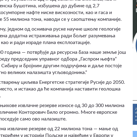
нска бушотина, избушена до дубине од 2,7
осумпорне нафте ниске вискозности, као и гаса и
 55 милиона тона, наводи се у саопштењу компаније.
чу, једном од оснивача руске научне школе геологије
едена додатна истраживања ради бољег разумевања
као и ради израде плана експлоатације.
30 година — потврђује да ресурсна база наше земље још
у среду председник управног одбора „Гаспром њефта“
м Сибиру и бројним другим подручјима и даље постоје
тно великих налазишта угљоводоника.“
остварењу циљева Енергетске стратегије Русије до 2050.
 место, и истакао да ће компанија наставити геолошка
.
 њихове извлачне резерве износе од 30 до 300 милиона
величине Конторович било огромно. Многе европске
поседује само ово налазиште.
ма извлачне резерве од 22 милиона тона — мање од
ткрићем у историји Пољске и највећим у Европи у