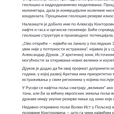
геолошко и хидродинамичко моделовање. Проце
километара, дала је комерцијалне количине ниск
кондензата. Процењене геолошке резерве износе
Налазиште је добило име по Алексеју Конторови
нафте и гаса и органске геохемије. Биће спров
геолошке структуре и производног потенцијала, 
„Ово откриће — највеће на Јамалу у последњих 
увек није у потпуности истражена“, изјавио је 
Александар Дјуков. „У арктичкој зони, Источно
могућности за откривање нових великих и изузе
Дјуков је додао да ће овај пројекат допринети 
године, у којој развој Арктика има приоритетно
истраживања у свим регионима у којима послује
У Русији се нафтна поља сматрају „великим“ ако
тона, али би за већину европских земаља поље 
државе имају укупне резерве мање од оних које 
Недавно откривено поље Волин Ист у Пољској и
половине Конторовича — што га чини највећим о