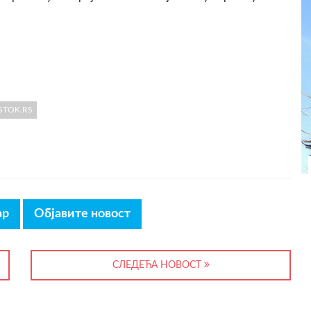
STOK.RS
ар
Објавите новост
СЛЕДЕЋА НОВОСТ