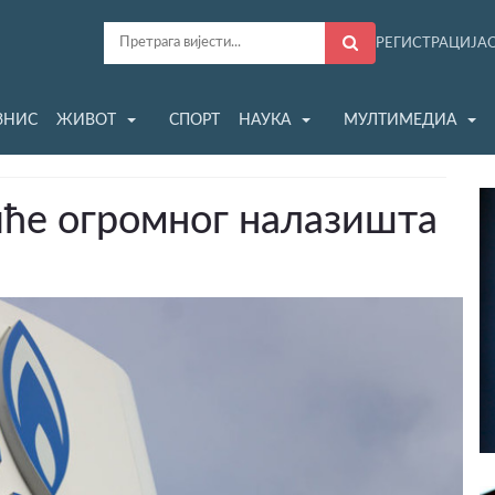
РЕГИСТРАЦИЈА
ЗНИС
ЖИВОТ
СПОРТ
НАУКА
МУЛТИМЕДИА
иће огромног налазишта