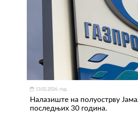
13.02.2026. год.
Налазиште на полуострву Јамал
последњих 30 година.