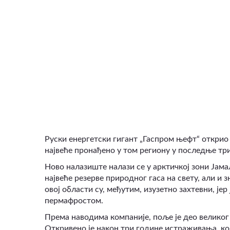
ВИДЕО
Руски енергетски гигант „Гаспром њефт“ открио 
највеће пронађено у том региону у последње три
Ново налазиште налази се у арктичкој зони Јама
највеће резерве природног гаса на свету, али и
овој области су, међутим, изузетно захтевни, је
пермафростом.
Према наводима компаније, поље је део великог
Откривено је након три године истраживања, ко