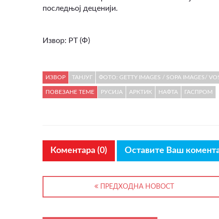
последњој деценији.
Извор: РТ (Ф)
ИЗВОР
ТАНЈУГ
ФОТО: GETTY IMAGES / SOPA IMAGES/ VO
ПОВЕЗАНЕ ТЕМЕ
РУСИЈА
АРКТИК
НАФТА
ГАСПРОМ
Коментара (0)
Оставите Ваш комент
ПРЕДХОДНА НОВОСТ