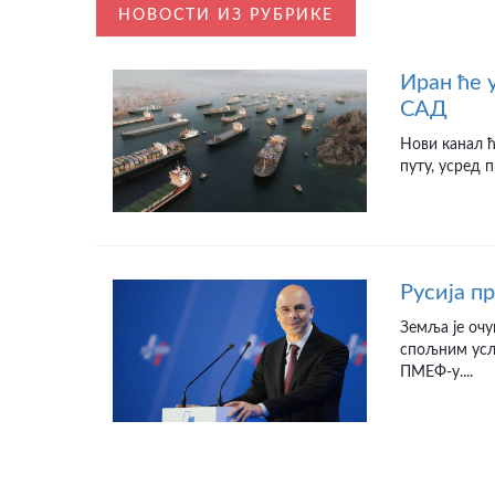
НОВОСТИ ИЗ РУБРИКЕ
Иран ће 
САД
Нови канал 
путу, усред 
Русија п
Земља је очу
спољним усло
ПМЕФ-у....