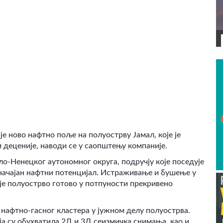
ВИДЕО
је ново нафтно поље на полуострву Јамал, које је
 деценије, наводи се у саопштењу компаније.
ло-Ненецког аутономног округа, подручју које поседује
 значајан нафтни потенцијал. Истраживање и бушење у
р је полуострво готово у потпуности прекривено
 нафтно-гасног кластера у јужном делу полуострва.
ја су обухватила 2Д и 3Д сеизмичка снимања, као и