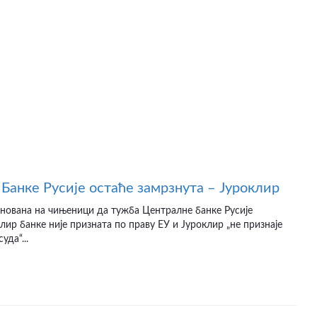
Банке Русије остаће замрзнута – Јуроклир
снована на чињеници да тужба Централне банке Русије
лир банке није призната по праву ЕУ и Јуроклир „не признаје
уда“...