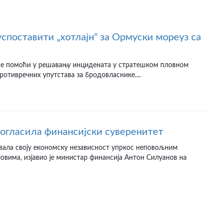
успоставити „хотлајн“ за Ормуски мореуз са
ће помоћи у решавању инцидената у стратешком пловном
противречних упутстава за бродовласнике....
рогласила финансијски суверенитет
вала своју економску независност упркос неповољним
вима, изјавио је министар финансија Антон Силуанов на