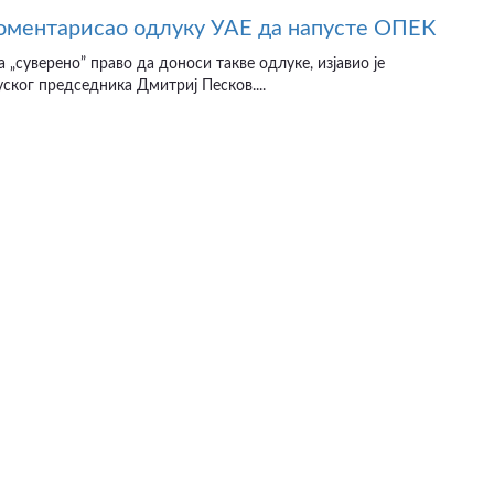
ментарисао одлуку УАЕ да напусте ОПЕК
 „суверено” право да доноси такве одлуке, изјавио је
ског председника Дмитриј Песков....