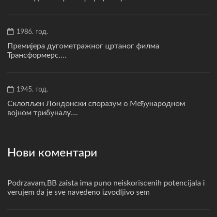
1986. год.
Премијера дугометражног цртаног филма
Трансформерс....
1945. год.
Склопљен Лондонски споразум о Међународном
војном трибуналу....
Нови коментари
Podrzavam,BB zaista ima puno neiskoriscenih potencijala i
verujem da je sve navedeno izvodljivo sem