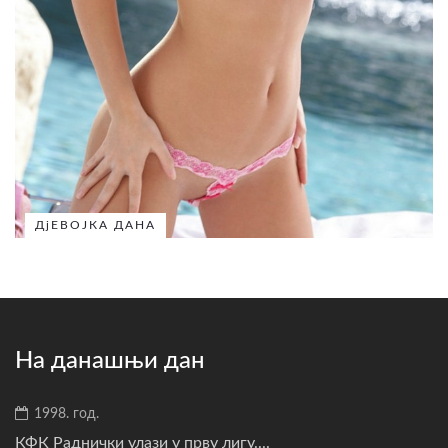
ДјЕВОЈКА ДАНА
На данашњи дан
1998. год.
КФК Раднички улази у прву лигу....