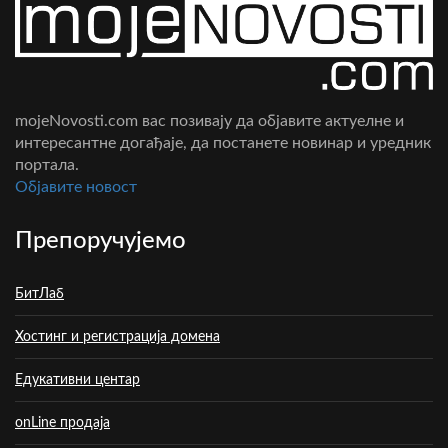
mojeNovosti.com вас позивају да објавите актуелне и
интересантне догађаје, да постанете новинар и уредник
портала.
Oбјавите новост
Препоручујемо
БитЛаб
Хостинг и регистрација домена
Едукативни центар
onLine продаја