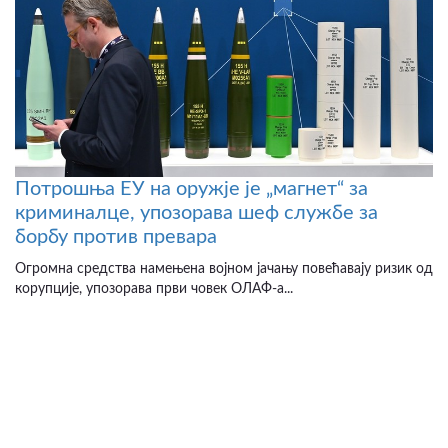
Потрошња ЕУ на оружје је „магнет“ за
криминалце, упозорава шеф службе за
борбу против превара
Огромна средства намењена војном јачању повећавају ризик од
корупције, упозорава први човек ОЛАФ-а...