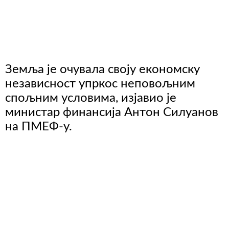
Земља је очувала своју економску
независност упркос неповољним
спољним условима, изјавио је
министар финансија Антон Силуанов
на ПМЕФ-у.