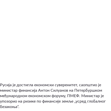
Русија је достигла економски суверенитет, саопштио је
министар финансија Антон Силуанов на Петербуршком
међународном економском форуму, ПМЕФ. Министар је
упозорио на ризике по финансије земље „усред глобалног
безакоња“.