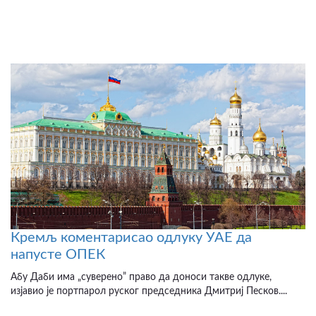
Кремљ коментарисао одлуку УАЕ да
напусте ОПЕК
Абу Даби има „суверено” право да доноси такве одлуке,
изјавио је портпарол руског председника Дмитриј Песков....