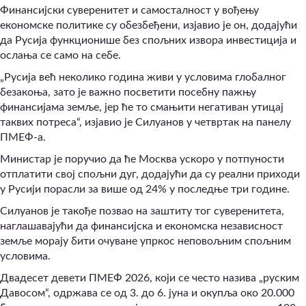
Финансијски суверенитет и самосталност у вођењу
економске политике су обезбеђени, изјавио је он, додајући
да Русија функционише без спољних извора инвестиција и
ослања се само на себе.
„Русија већ неколико година живи у условима глобалног
безакоња, зато је важно посветити посебну пажњу
финансијама земље, јер ће то смањити негативан утицај
таквих потреса“, изјавио је Силуанов у четвртак на панелу
ПМЕФ-а.
Министар је поручио да ће Москва ускоро у потпуности
отплатити свој спољни дуг, додајући да су реални приходи
у Русији порасли за више од 24% у последње три године.
Силуанов је такође позвао на заштиту тог суверенитета,
наглашавајући да финансијска и економска независност
земље морају бити очуване упркос неповољним спољним
условима.
Двадесет девети ПМЕФ 2026, који се често назива „руским
Давосом“, одржава се од 3. до 6. јуна и окупља око 20.000