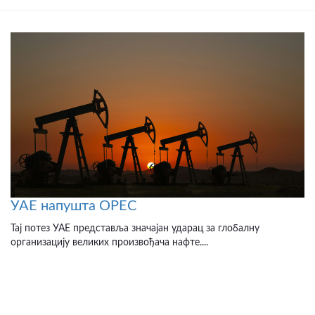
УАЕ напушта OPEC
Тај потез УАЕ представља значајан ударац за глобалну
организацију великих произвођача нафте....