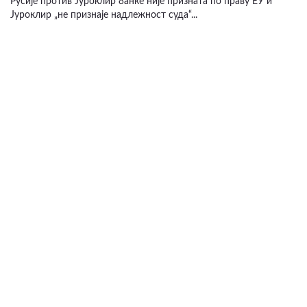
Русије против Јуроклир банке није призната по праву ЕУ и
Јуроклир „не признаје надлежност суда“...