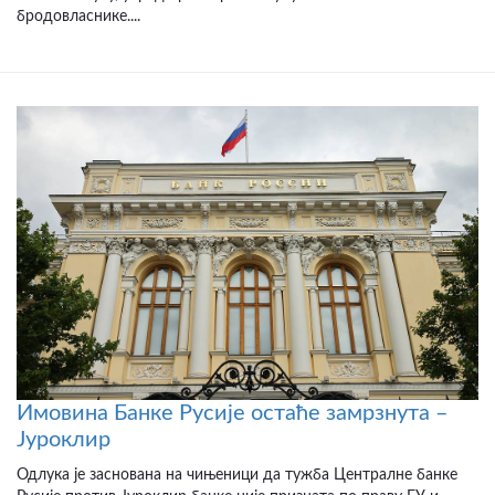
бродовласнике....
Имовина Банке Русије остаће замрзнута –
Јуроклир
Одлука је заснована на чињеници да тужба Централне банке