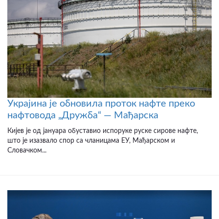
Украјина је обновила проток нафте преко
нафтовода „Дружба“ — Мађарска
Кијев је од јануара обуставио испоруке руске сирове нафте,
што је изазвало спор са чланицама ЕУ, Мађарском и
Словачком...