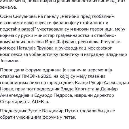
бизнисмена, политичара и јавних личности из више од 100
земаља.
Осим Силуанова, на панелу „Региони пред глобалним
изазовима: како очувати финансијску стабилност и
подстаћи развој“ учествовали су и високи говорници, међу
којима су руски министар грађевинарства и стамбено-
комуналних послова Ирек Фајзулин, ревизорка Рачунске
коморе Наталија Трунова и руководилац московског
комплекса за урбанистичку политику и изградњу Владимир
Јефимов.
Првог дана форума одржана је званична церемонија
отварања ПМЕФ-а 2026, на којој су међу главним
говорницима били потпредседник Владе Русије Александар
Новак, први потпредседник Владе Киргистана Данијар
Амангелдијев и Едуардо Педроса, извршни директор
Секретаријата АПЕК-а.
Председник Русије Владимир Путин требало би да се
обрати учесницима форума у петак.