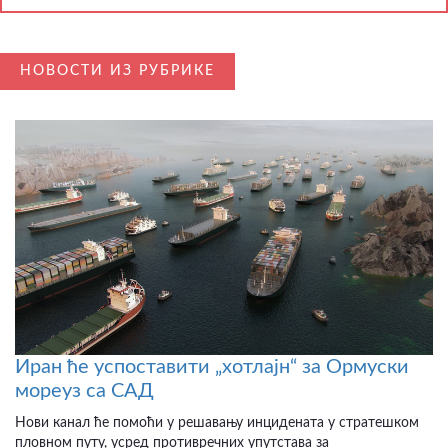
НОВОСТИ ИЗ РУБРИКЕ
Иран ће успоставити „хотлајн“ за Ормуски
мореуз са САД
Нови канал ће помоћи у решавању инцидената у стратешком
пловном путу, усред противречних упутстава за