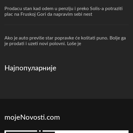
Prodacu stan kad odem u penziju i preko Solis-a potraziti
plac na Fruskoj Gori da napravim sebi nest
Ako je auto previše star popravke će koštati puno. Bolje ga
je prodati i uzeti novi polovni. Loše je
Најпопуларније
mojeNovosti.com