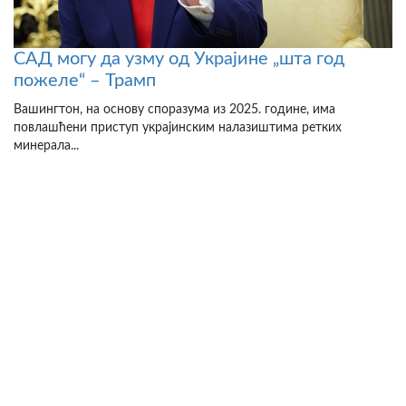
САД могу да узму од Украјине „шта год
пожеле“ – Трамп
Вашингтон, на основу споразума из 2025. године, има
повлашћени приступ украјинским налазиштима ретких
минерала...