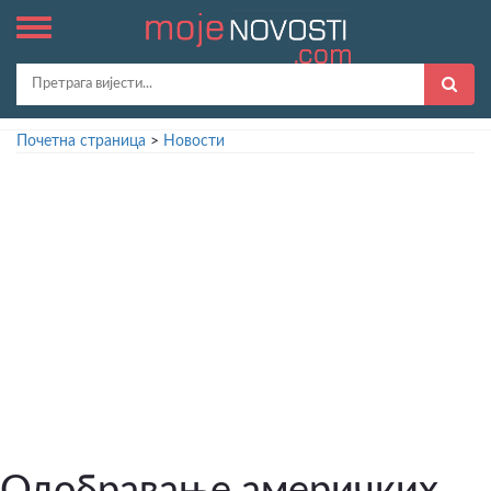
Почетна страница
>
Новости
Одобравање америчких