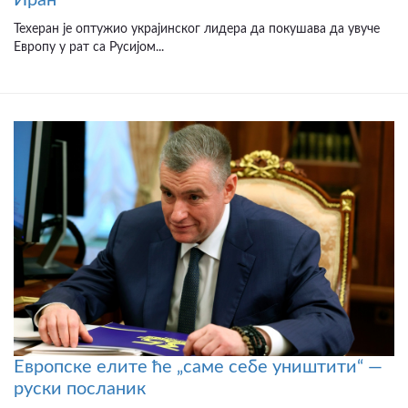
Техеран је оптужио украјинског лидера да покушава да увуче
Европу у рат са Русијом...
Европске елите ће „саме себе уништити“ —
руски посланик