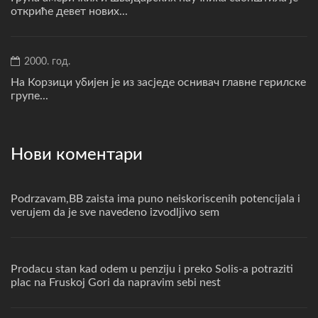
откриће девет нових...
2000. год.
На Корзици убијен је из засједе оснивач главне герилске
групе...
Нови коментари
Podrzavam,BB zaista ima puno neiskoriscenih potencijala i
verujem da je sve navedeno izvodljivo sem
Prodacu stan kad odem u penziju i preko Solis-a potraziti
plac na Fruskoj Gori da napravim sebi nest