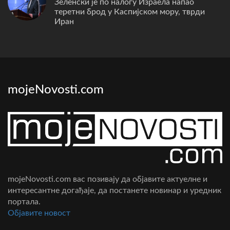
Зеленски је по налогу Израела напао
теретни брод у Каспијском мору, тврди
Иран
mojeNovosti.com
mojeNovosti.com вас позивају да објавите актуелне и
интересантне догађаје, да постанете новинар и уредник
портала.
Oбјавите новост