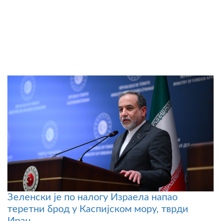
Зеленски је по налогу Израела напао
теретни брод у Каспијском мору, тврди
Иран