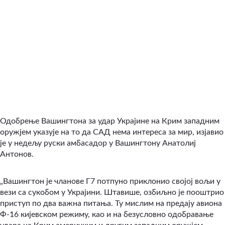
Одобрење Вашингтона за удар Украјине на Крим западним
оружјем указује на то да САД нема интереса за мир, изјавио
је у недељу руски амбасадор у Вашингтону Анатолиј
Антонов.
„Вашингтон је чланове Г7 потпуно приклонио својој вољи у
вези са сукобом у Украјини. Штавише, озбиљно је пооштрио
приступ по два важна питања. Ту мислим на предају авиона
Ф-16 кијевском режиму, као и на безусловно одобравање