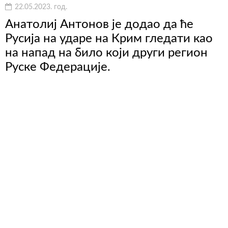
22.05.2023. год.
Анатолиј Антонов је додао да ће
Русија на ударе на Крим гледати као
на напад на било који други регион
Руске Федерације.