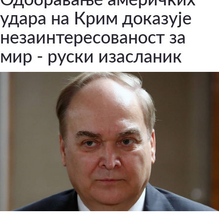
удара на Крим доказује
незаинтересованост за
мир - руски изасланик