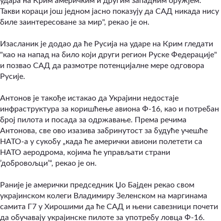
удара на Крим америчким и другим западним оружјем.
Такви кораци још једном јасно показују да САД никада нису
биле заинтересоване за мир", рекао је он.
Изасланик је додао да ће Русија на ударе на Крим гледати
"као на напад на било који други регион Руске Федерације"
и позвао САД да размотре потенцијалне мере одговора
Русије.
Антонов је такође истакао да Украјини недостаје
инфраструктура за коришћење авиона Ф-16, као и потребан
број пилота и посада за одржавање. Према речима
Антонова, све ово изазива забринутост за будуће учешће
НАТО-а у сукобу „када ће амерички авиони полетети са
НАТО аеродрома, којима ће управљати страни
’добровољци’“, рекао је он.
Раније је амерички председник Џо Бајден рекао свом
украјинском колеги Владимиру Зеленском на маргинама
самита Г7 у Хирошими да ће САД и њени савезници почети
да обучавају украјинске пилоте за употребу ловца Ф-16.