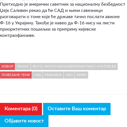
Претходно је амерички саветник за националну безбедност
Џејк Саливен рекао да ће САД и њени савезници
разговарати о томе које ће државе тачно послати авионе
Ф-16 у Украјину. Такође је навео да Ф-16 нису на листи
приоритетних пошиљки за припрему кијевске
контраофанзиве.
ИЗВОР
ТАНЈУГ
ФОТО: ANTON NOVODERZHKIN/TASS/ VOSTOK.RS
ПОВЕЗАНЕ ТЕМЕ
САД
УКРАЈИНА
СВО
КРИМ
Коментара (0)
Оставите Ваш коментар
Објавите новост