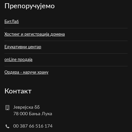
Препоручујемо
БитЛаб
Хостинг и регистрација домена
Едукативни центар
onLine продаја
Ордера - наручи храну
Контакт
Јеврејска бб
78 000 Бања Лука
00 387 66 516 174