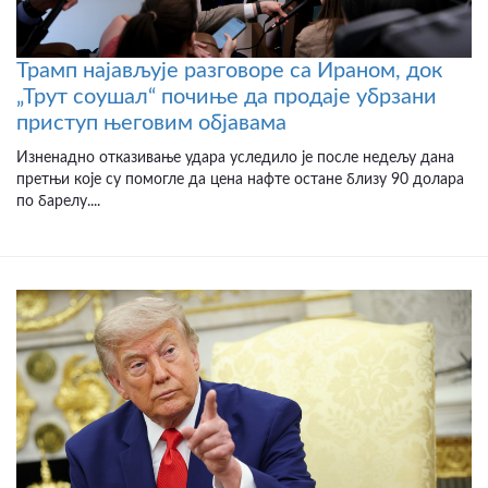
Трамп најављује разговоре са Ираном, док
„Трут соушал“ почиње да продаје убрзани
приступ његовим објавама
Изненадно отказивање удара уследило је после недељу дана
претњи које су помогле да цена нафте остане близу 90 долара
по барелу....