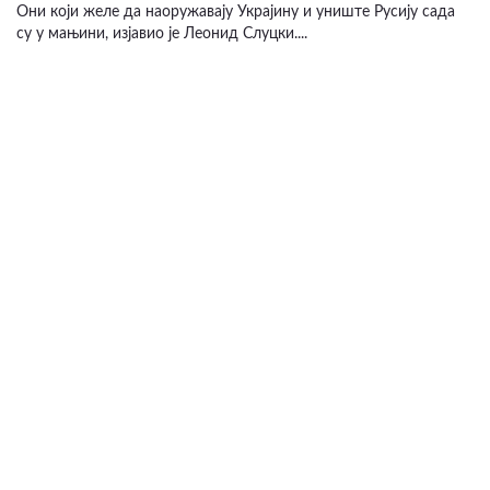
Они који желе да наоружавају Украјину и униште Русију сада
су у мањини, изјавио је Леонид Слуцки....