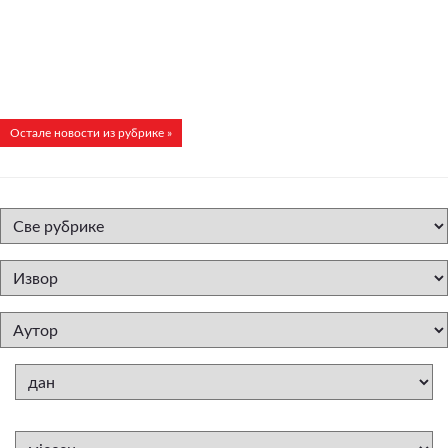
Остале новости из рубрике »