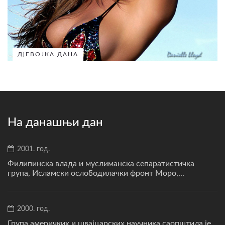
ДјЕВОЈКА ДАНА
На данашњи дан
2001. год.
Филипинска влада и муслиманска сепаратистичка
група, Исламски ослободилачки фронт Моро,...
2000. год.
Група америчких и швајцарских научника саопштила је