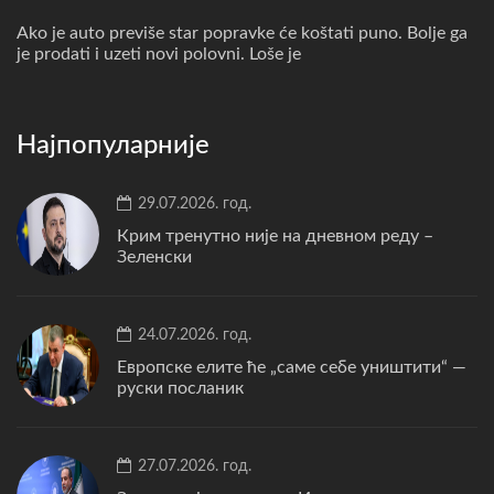
Ako je auto previše star popravke će koštati puno. Bolje ga
je prodati i uzeti novi polovni. Loše je
Најпопуларније
29.07.2026. год.
Крим тренутно није на дневном реду –
Зеленски
24.07.2026. год.
Европске елите ће „саме себе уништити“ —
руски посланик
27.07.2026. год.