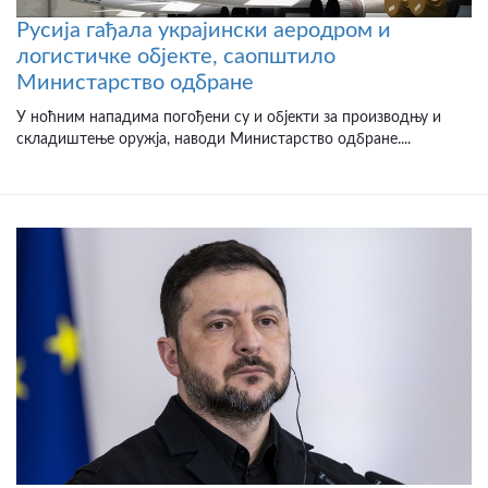
Русија гађала украјински аеродром и
логистичке објекте, саопштило
Министарство одбране
У ноћним нападима погођени су и објекти за производњу и
складиштење оружја, наводи Министарство одбране....