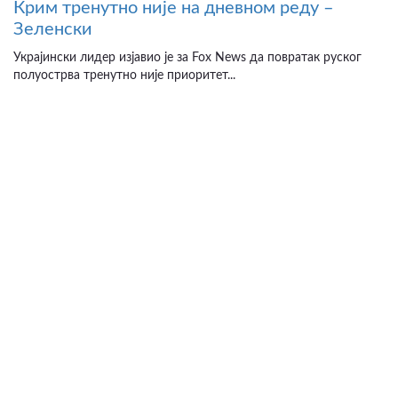
Крим тренутно није на дневном реду –
Зеленски
Украјински лидер изјавио је за Fox News да повратак руског
полуострва тренутно није приоритет...