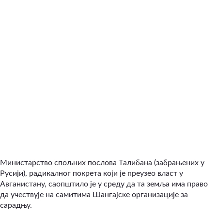
Министарство спољних послова Tалибана (забрањених у
Русији), радикалног покрета који је преузео власт у
Авганистану, саопштило је у среду да та земља има право
да учествује на самитима Шангајске организације за
сарадњу.