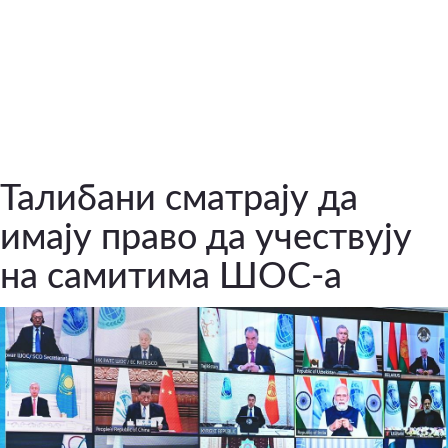
Талибани сматрају да
имају право да учествују
на самитима ШОС-а