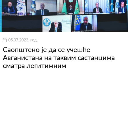
05.07.2023. год.
Саопштено је да се учешће
Авганистана на таквим састанцима
сматра легитимним