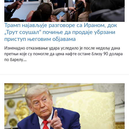
Трамп најављује разговоре са Ираном, док
„Трут соушал“ почиње да продаје убрзани
приступ његовим објавама
Изненадно отказивање удара уследило је после недељу дана
претњи које су помогле да цена нафте остане близу 90 долара
по барелу....