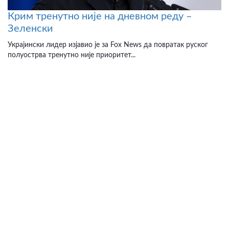
Крим тренутно није на дневном реду –
Зеленски
Украјински лидер изјавио је за Fox News да повратак руског
полуострва тренутно није приоритет...