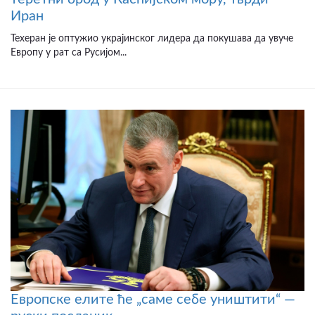
Иран
Техеран је оптужио украјинског лидера да покушава да увуче
Европу у рат са Русијом...
Европске елите ће „саме себе уништити“ —