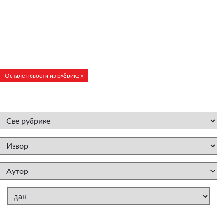
Остале новости из рубрике »