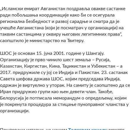
„Исламски емират Авганистан поздравља овакве састанке
ради побољшања координације како би се осигурала
регионална безбедност и развој сарадње и сматра да је
учешће Авганистана (који је посматрач у организацији) на
таквим састанцима у оквиру његових легитимних права“,
саопштило је министарство на Твитеру.
ШОС је основан 15. јуна 2001. године у Шангају.
Организацију је прво чинило шест земаља – Русија,
Казахстан, Киргистан, Кина, Таџикистан и Узбекистан – а
2017. придружиле су јој се Индија и Пакистан. 23. састанак
Савета шефова држава ШОС, којим председава Индија,
одржан је виртуелно у уторак. На самиту је саопштено да се
Иран придружио групи као њен девети члан. Такође,
Белорусија је потписала меморандум о опредељењу, којим
је покренута процедура за стицање пуноправног чланства у
организацији.
Поштовани читаоци, на нашем
Tелеграм каналу
можете