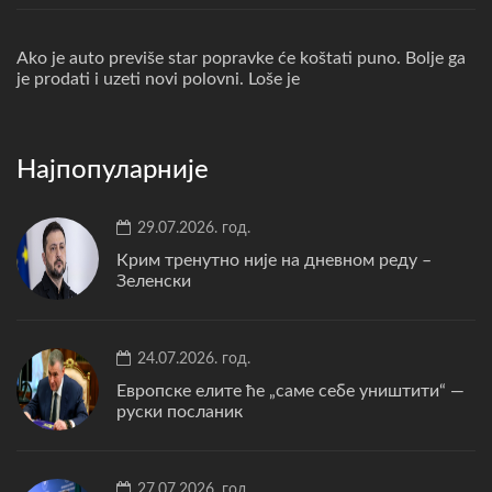
Ako je auto previše star popravke će koštati puno. Bolje ga
je prodati i uzeti novi polovni. Loše je
Најпопуларније
29.07.2026. год.
Крим тренутно није на дневном реду –
Зеленски
24.07.2026. год.
Европске елите ће „саме себе уништити“ —
руски посланик
27.07.2026. год.