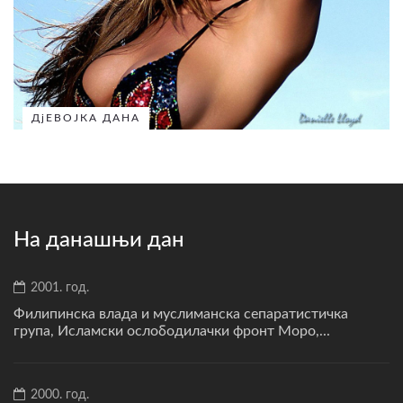
ДјЕВОЈКА ДАНА
На данашњи дан
2001. год.
Филипинска влада и муслиманска сепаратистичка
група, Исламски ослободилачки фронт Моро,...
2000. год.