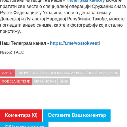
пратити све вести о специјалној операцији Оружаних снага
Руске Федерације у Украјини, као и о дешавањима у
Доњецкој и Луганској Народној Републици. Такође, можете
погледати видео снимке, карте и фотографије које стално
пристижу.
Наш Телеграм канал -
https://t.me/vostokvesti
Извор: ТАСС
ИЗВОР
ТАНЈУГ
© ALEXANDER KAZAKOV / POOL / TASS/ VOSTOK.RS
ПОВЕЗАНЕ ТЕМЕ
АВГАНИСТАН
ШОС
Коментара (0)
Оставите Ваш коментар