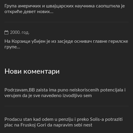
Група америчких и швајцарских научника саопштила је
откриће девет нових...
2000. год.
На Корзици убијен је из засједе оснивач главне герилске
групе...
Нови коментари
Podrzavam,BB zaista ima puno neiskoriscenih potencijala i
verujem da je sve navedeno izvodljivo sem
Prodacu stan kad odem u penziju i preko Solis-a potraziti
plac na Fruskoj Gori da napravim sebi nest