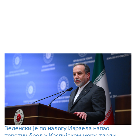
Зеленски је по налогу Израела напао
теретни брод у Каспијском мору, тврди