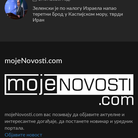
Зеленски је по налогу Израела напао
теретни брод у Каспијском мору, тврди
Иран
mojeNovosti.com
mojeNovosti.com вас позивају да објавите актуелне и
интересантне догађаје, да постанете новинар и уредник
портала.
Oбјавите новост