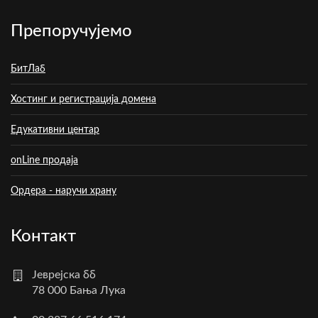
Препоручујемо
БитЛаб
Хостинг и регистрација домена
Едукативни центар
onLine продаја
Ордера - наручи храну
Контакт
Јеврејска бб
78 000 Бања Лука