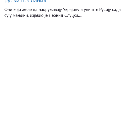
руски посланик
Они који желе да наоружавају Украјину и униште Русију сада
су у мањини, изјавио је Леонид Слуцки....