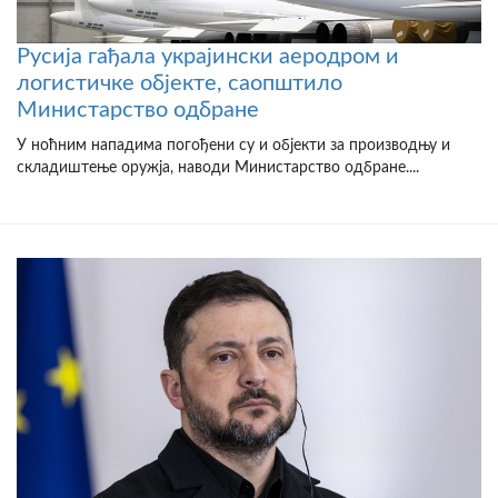
Русија гађала украјински аеродром и
логистичке објекте, саопштило
Министарство одбране
У ноћним нападима погођени су и објекти за производњу и
складиштење оружја, наводи Министарство одбране....