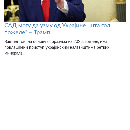
САД могу да узму од Украјине „шта год
пожеле“ – Трамп
Вашингтон, на основу споразума из 2025. године, има
повлашћени приступ украјинским налазиштима ретких
минерала...