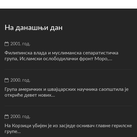
На данашњи дан
2001. год.
Филипинска влада и муслиманска сепаратистичка
група, Исламски ослободилачки фронт Моро,...
2000. год.
Група америчких и швајцарских научника саопштила је
откриће девет нових...
2000. год.
На Корзици убијен је из засједе оснивач главне герилске
групе...