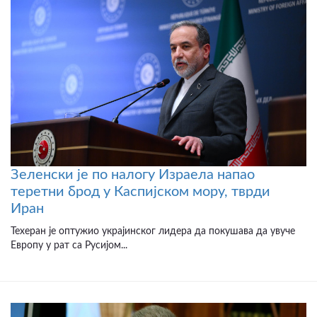
Зеленски је по налогу Израела напао
теретни брод у Каспијском мору, тврди
Иран
Техеран је оптужио украјинског лидера да покушава да увуче
Европу у рат са Русијом...