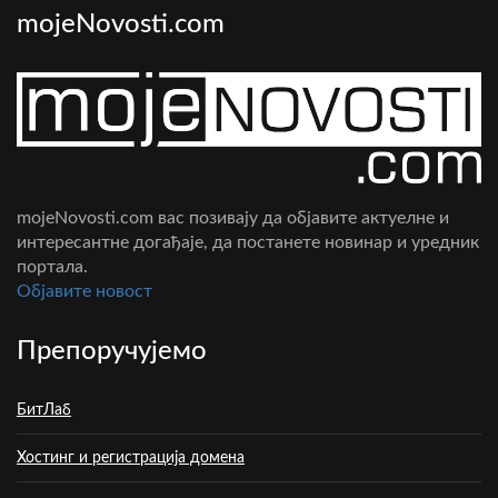
mojeNovosti.com
mojeNovosti.com вас позивају да објавите актуелне и
интересантне догађаје, да постанете новинар и уредник
портала.
Oбјавите новост
Препоручујемо
БитЛаб
Хостинг и регистрација домена