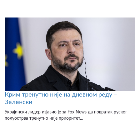
Крим тренутно није на дневном реду –
Зеленски
Украјински лидер изјавио је за Fox News да повратак руског
полуострва тренутно није приоритет...