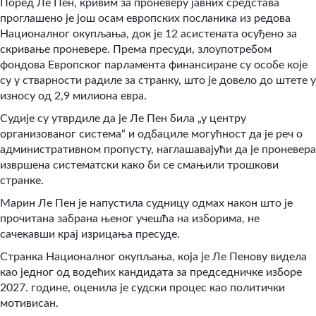
Поред Ле Пен, кривим за проневеру јавних средстава
проглашено је још осам европских посланика из редова
Националног окупљања, док је 12 асистената осуђено за
скривање проневере. Према пресуди, злоупотребом
фондова Европског парламента финансиране су особе које
су у стварности радиле за странку, што је довело до штете у
износу од 2,9 милиона евра.
Судије су утврдиле да је Ле Пен била „у центру
организованог система“ и одбациле могућност да је реч о
административном пропусту, наглашавајући да је проневера
извршена систематски како би се смањили трошкови
странке.
Марин Ле Пен је напустила судницу одмах након што је
прочитана забрана њеног учешћа на изборима, не
сачекавши крај изрицања пресуде.
Странка Националног окупљања, која је Ле Пенову видела
као једног од водећих кандидата за председничке изборе
2027. године, оценила је судски процес као политички
мотивисан.