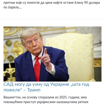
претњи које су помогле да цена нафте остане близу 90 долара
по барелу....
САД могу да узму од Украјине „шта год
пожеле“ – Трамп
Вашингтон, на основу споразума из 2025. године, има
повлашћени приступ украјинским налазиштима ретких