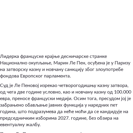
Лидерка француске крајње десничарске странке
Национално окупљање, Марин Ле Пен, осуђена је у Паризу
на затворску казну и новчану санкцију због злоупотребе
фондова Европског парламента.
Суд је Ле Пеновој изрекао четворогодишњу казну затвора,
од чега две године условно, као и новчану казну од 100.000
евра, преносе француски медији. Осим тога, пресудом јој је
забрањено обављање јавних функција у наредних пет
година, што подразумева да неће моћи да се кандидује на
председничким изборима 2027. године, без обзира на
евентуалну жалбу.