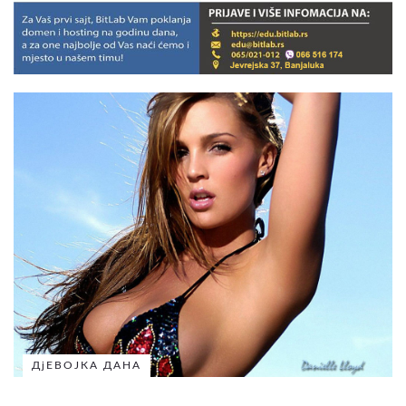
ДјЕВОЈКА ДАНА