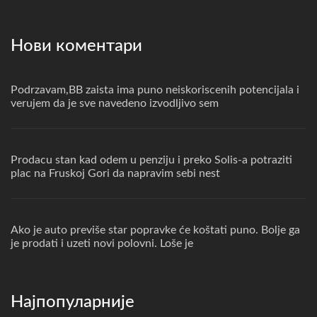
Нови коментари
Podrzavam,BB zaista ima puno neiskoriscenih potencijala i
verujem da je sve navedeno izvodljivo sem
Prodacu stan kad odem u penziju i preko Solis-a potraziti
plac na Fruskoj Gori da napravim sebi nest
Ako je auto previše star popravke će koštati puno. Bolje ga
je prodati i uzeti novi polovni. Loše je
Најпопуларније