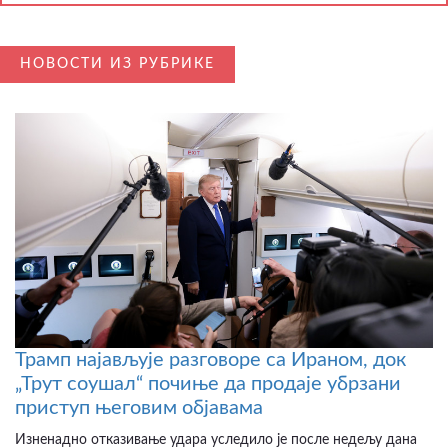
НОВОСТИ ИЗ РУБРИКЕ
Трамп најављује разговоре са Ираном, док
„Трут соушал“ почиње да продаје убрзани
приступ његовим објавама
Изненадно отказивање удара уследило је после недељу дана