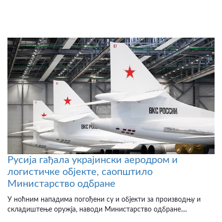
Русија гађала украјински аеродром и
логистичке објекте, саопштило
Министарство одбране
У ноћним нападима погођени су и објекти за производњу и
складиштење оружја, наводи Министарство одбране....