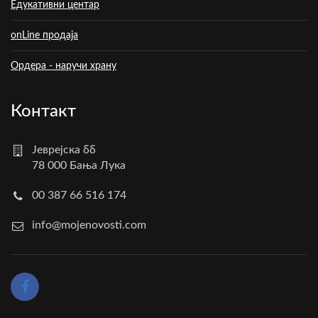
Едукативни центар
onLine продаја
Ордера - наручи храну
Контакт
Јеврејска бб
78 000 Бања Лука
00 387 66 516 174
info@mojenovosti.com