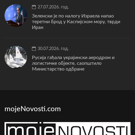
27.07.2026. год.
Зеленски је по налогу Израела напао
теретни брод у Каспијском мору, тврди
Иран
30.07.2026. год.
Русија гађала украјински аеродром и
логистичке објекте, саопштило
Министарство одбране
mojeNovosti.com