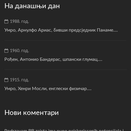
На данашњи дан
1988. год.
Умро, Арнулфо Ариас, бивши предсједник Панаме....
1960. год.
Рођен, Антонио Бандерас, шпански глумац....
1915. год.
Умро, Хенри Мосли, енглески физичар....
Нови коментари
Podrzavam,BB zaista ima puno neiskoriscenih potencijala i