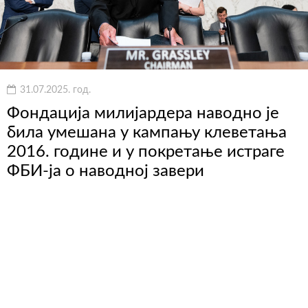
31.07.2025. год.
Фондација милијардера наводно је
била умешана у кампању клеветања
2016. године и у покретање истраге
ФБИ-ја о наводној завери