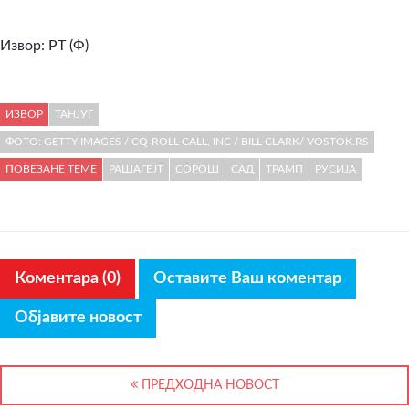
Извор: РТ (Ф)
ИЗВОР
ТАНЈУГ
ФОТО: GETTY IMAGES / CQ-ROLL CALL, INC / BILL CLARK/ VOSTOK.RS
ПОВЕЗАНЕ ТЕМЕ
РАШАГЕЈТ
СОРОШ
САД
ТРАМП
РУСИЈА
Коментара (0)
Оставите Ваш коментар
Објавите новост
ПРЕДХОДНА НОВОСТ