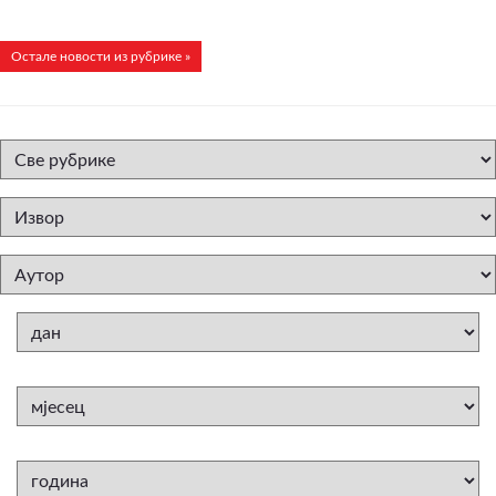
Остале новости из рубрике »