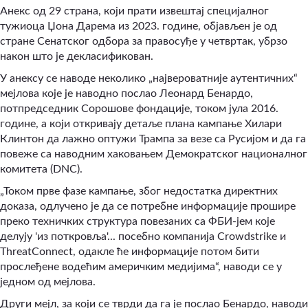
Анекс од 29 страна, који прати извештај специјалног
тужиоца Џона Дарема из 2023. године, објављен је од
стране Сенатског одбора за правосуђе у четвртак, убрзо
након што је декласификован.
У анексу се наводе неколико „највероватније аутентичних“
мејлова које је наводно послао Леонард Бенардо,
потпредседник Сорошове фондације, током јула 2016.
године, а који откривају детаље плана кампање Хилари
Клинтон да лажно оптужи Трампа за везе са Русијом и да га
повеже са наводним хаковањем Демократског националног
комитета (DNC).
„Током прве фазе кампање, због недостатка директних
доказа, одлучено је да се потребне информације прошире
преко техничких структура повезаних са ФБИ-јем које
делују 'из поткровља'... посебно компанија Crowdstrike и
ThreatConnect, одакле ће информације потом бити
прослеђене водећим америчким медијима“, наводи се у
једном од мејлова.
Други мејл, за који се тврди да га је послао Бенардо, наводи