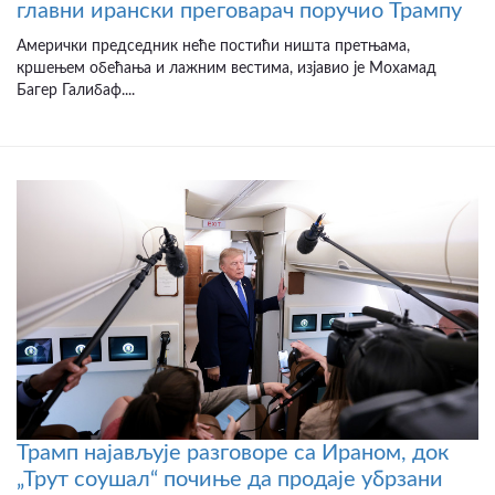
главни ирански преговарач поручио Трампу
Амерички председник неће постићи ништа претњама,
кршењем обећања и лажним вестима, изјавио је Мохамад
Багер Галибаф....
Трамп најављује разговоре са Ираном, док
„Трут соушал“ почиње да продаје убрзани