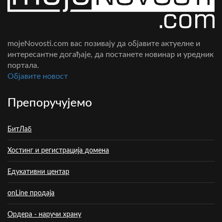
mojeNovosti.com вас позивају да објавите актуелне и
интересантне догађаје, да постанете новинар и уредник
портала.
Oбјавите новост
Препоручујемо
БитЛаб
Хостинг и регистрација домена
Едукативни центар
onLine продаја
Ордера - наручи храну