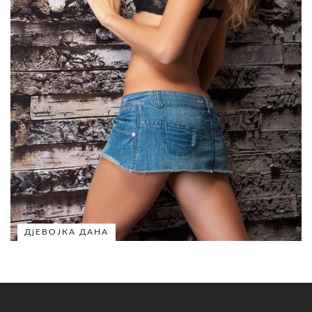
ДјЕВОЈКА ДАНА