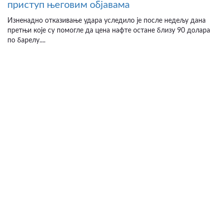
приступ његовим објавама
Изненадно отказивање удара уследило је после недељу дана
претњи које су помогле да цена нафте остане близу 90 долара
по барелу....