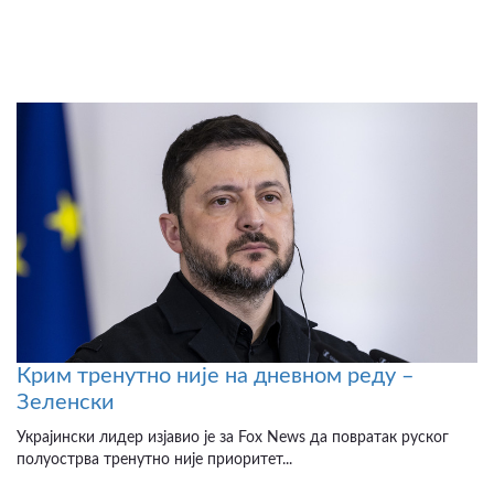
Крим тренутно није на дневном реду –
Зеленски
Украјински лидер изјавио је за Fox News да повратак руског
полуострва тренутно није приоритет...