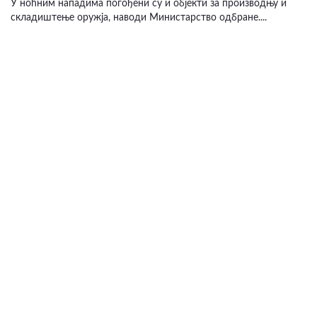
У ноћним нападима погођени су и објекти за производњу и
складиштење оружја, наводи Министарство одбране....