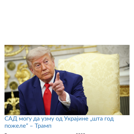
САД могу да узму од Украјине „шта год
пожеле“ – Трамп