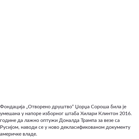
Фондација „Отворено друштво“ Џорџа Сороша била је
умешана у напоре изборног штаба Хилари Клинтон 2016.
године да лажно оптужи Доналда Трампа за везе са
Русијом, наводи се у ново декласификованом документу
америчке владе.