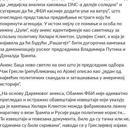
да „медијска анализа хаковања DNC-а делује солидно“ и
сугерише да ће „ФБИ касније додати уље на ватру“, што
очигледно представља предвиђање истраге коју ће
покренути агенција. У истом мејлу се помиње и особа по
имену „Џули“, коју анекс идентификује као саветницу за
спољну политику Хилари Клинтон, Џулијен Смит, а која је
изјавила да ће будући „Рашагејт“ бити дугорочна кампања
за демонизацију руског председника Владимира Путина и
Доналда Трампа.
Анекс баца ново светло на оно што је председник одбора
Чак Гресли (републиканац из Ајове) описао као „један од
највећих политичких скандала и заташкавања у америчкој
историји“.
„На основу Даремовог анекса, Обамин ФБИ није адекватно
прегледао и истражио обавештајне извештаје који указују
да је кампања Хилари Клинтон можда фабриковала лажну
наративу о вези Трампа и Русије ради политичке користи...
Ти извештаји и повезана документа, било да су тачна или не,
годинама су били скривани“, наводи се у Греслијевој изјави.