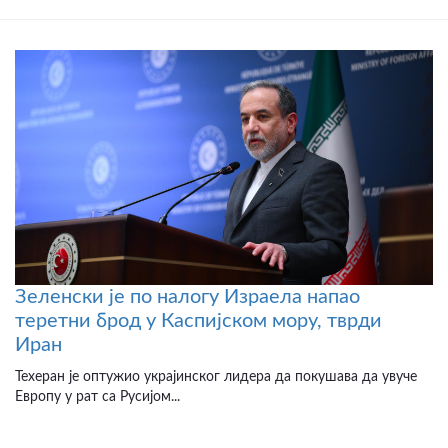
Зеленски је по налогу Израела напао
теретни брод у Каспијском мору, тврди
Иран
Техеран је оптужио украјинског лидера да покушава да увуче
Европу у рат са Русијом...