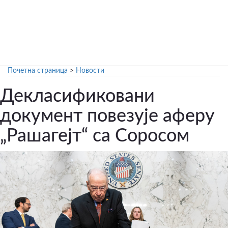
Почетна страница
>
Новости
Декласификовани
документ повезује аферу
„Рашагејт“ са Соросом