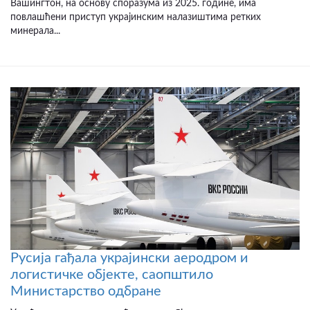
Вашингтон, на основу споразума из 2025. године, има
повлашћени приступ украјинским налазиштима ретких
минерала...
Русија гађала украјински аеродром и
логистичке објекте, саопштило
Министарство одбране