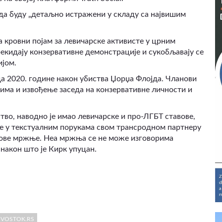
 да буду „детаљно истражени у складу са највишим
 кровни појам за левичарске активисте у црним
рекидају конзервативне демонстрације и сукобљавају се
ијом.
а 2020. године након убиства Џорџа Флојда. Чланови
има и извођење заседа на конзервативне личности и
тво, наводно је имао левичарске и про-ЛГБТ ставове,
је у текстуалним порукама свом трансродном партнеру
егове мржње. Неа мржња се не може изговорима
након што је Кирк упуцан.
/ VOSTOK.RS