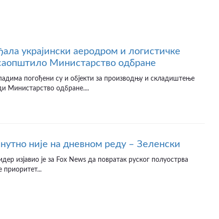
ађала украјински аеродром и логистичке
 саопштило Министарство одбране
падима погођени су и објекти за производњу и складиштење
ди Министарство одбране....
нутно није на дневном реду – Зеленски
идер изјавио је за Fox News да повратак руског полуострва
 приоритет...