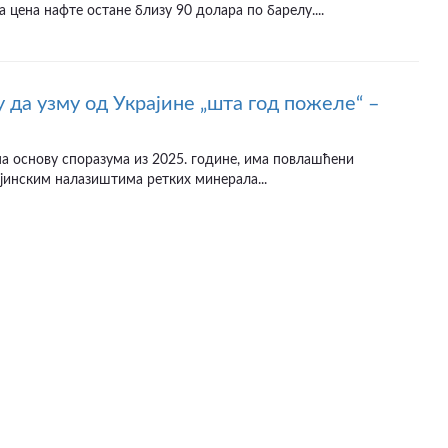
а цена нафте остане близу 90 долара по барелу....
 да узму од Украјине „шта год пожеле“ –
а основу споразума из 2025. године, има повлашћени
јинским налазиштима ретких минерала...