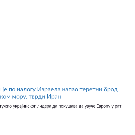
 је по налогу Израела напао теретни брод
ском мору, тврди Иран
птужио украјинског лидера да покушава да увуче Европу у рат