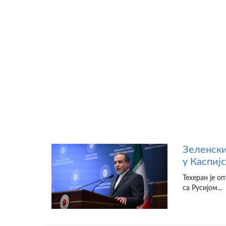
Зеленски
у Каспиј
Техеран је о
са Русијом...