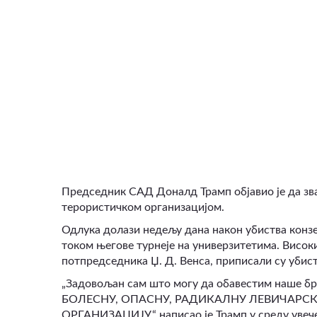
ВИДЕО
Председник САД Доналд Трамп објавио је да зв
терористичком организацијом.
Одлука долази недељу дана након убиства конз
током његове турнеје на универзитетима. Висок
потпредседника Џ. Д. Венса, приписали су убис
„Задовољан сам што могу да обавестим наше б
БОЛЕСНУ, ОПАСНУ, РАДИКАЛНУ ЛЕВИЧАРСК
ОРГАНИЗАЦИЈУ,“ написао је Трамп у среду увече 