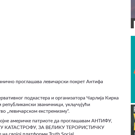
ВИДЕО
анично проглашава левичарски покрет Антифа
ервативног подкастера и организатора Чарлија Кирка
и републикански званичници, укључујући
тво „левичарском екстремизму“.
ројне америчке патриоте да проглашавам АНТИФУ,
У КАТАСТРОФУ, ЗА ВЕЛИКУ ТЕРОРИСТИЧКУ
на својој платформи Truth Social.