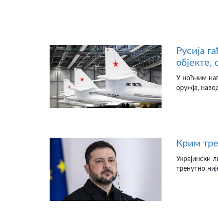
Русија г
објекте,
У ноћним на
оружја, наво
Крим тре
Украјински л
тренутно није