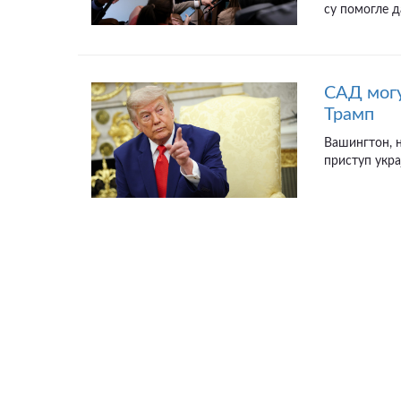
су помогле д
САД могу
Трамп
Вашингтон, н
приступ укра