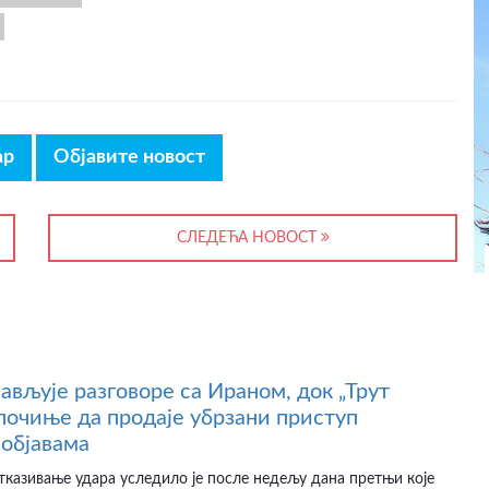
ар
Објавите новост
СЛЕДЕЋА НОВОСТ
јављује разговоре са Ираном, док „Трут
почиње да продаје убрзани приступ
објавама
казивање удара уследило је после недељу дана претњи које