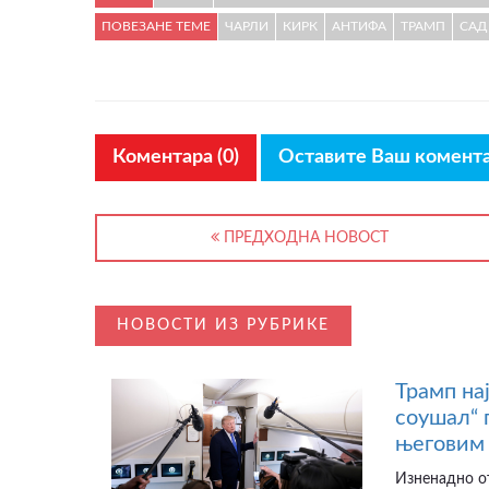
ПОВЕЗАНЕ ТЕМЕ
ЧАРЛИ
КИРК
АНТИФА
ТРАМП
САД
Коментара (0)
Оставите Ваш комент
ПРЕДХОДНА НОВОСТ
НОВОСТИ ИЗ РУБРИКЕ
Трамп на
соушал“ 
његовим 
Изненадно от