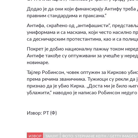
Додао је да они који финансирају Антифу треба
правним стандардима и праксама.“
Антифа, скраћено од „антифашисти“, представља
униформама и са маскама, који често насилно п
са десничарским протестантима, као и са полиц
Покрет је добио националну пажњу током неред
Антифе такође су оптуживани за учешће у неред
новинаре.
Тајлер Робинсон, човек оптужен за Кирково убис
према речима званичника. Тужиоци су рекли да 
признао да је убио Кирка. „Доста ми је било њ
ублажити,“ наводно је написао Робинсон недуго 
Извор: РТ (Ф)
ИЗВОР
ТАНЈУГ
ФОТО: STEPHANIE KEITH / GETTY IMAGES