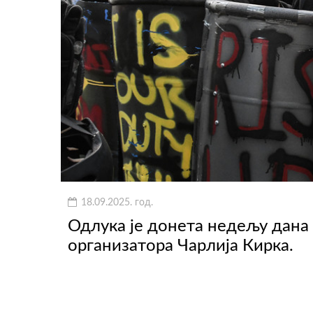
18.09.2025. год.
Одлука је донета недељу дана 
организатора Чарлија Кирка.