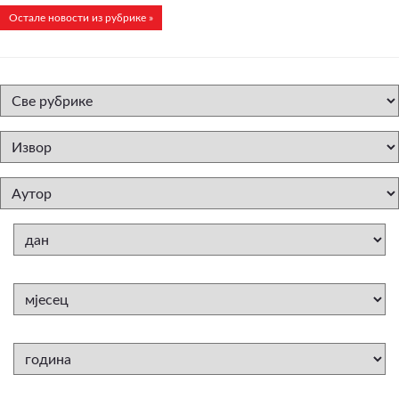
Остале новости из рубрике »