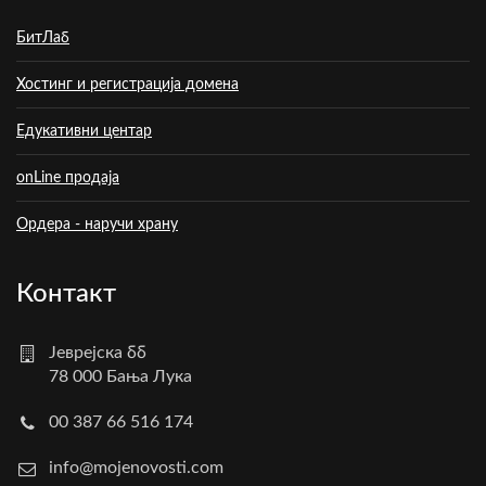
БитЛаб
Хостинг и регистрација домена
Едукативни центар
onLine продаја
Ордера - наручи храну
Контакт
Јеврејска бб
78 000 Бања Лука
00 387 66 516 174
info@mojenovosti.com