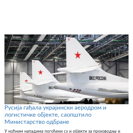
Русија гађала украјински аеродром и
логистичке објекте, саопштило
Министарство одбране
У ноћним нападима погођени су и објекти за производњу и