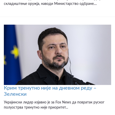
складиштење оружја, наводи Министарство одбране....
Крим тренутно није на дневном реду –
Зеленски
Украјински лидер изјавио је за Fox News да повратак руског
полуострва тренутно није приоритет...