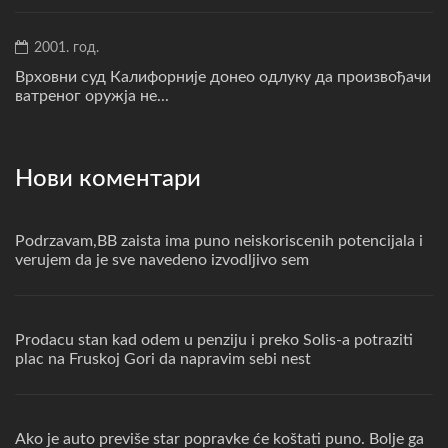
2001. год.
Врховни суд Калифорније донео одлуку да произвођачи
ватреног оружја не...
Нови коментари
Podrzavam,BB zaista ima puno neiskoriscenih potencijala i
verujem da je sve navedeno izvodljivo sem
Prodacu stan kad odem u penziju i preko Solis-a potraziti
plac na Fruskoj Gori da napravim sebi nest
Ako je auto previše star popravke će koštati puno. Bolje ga