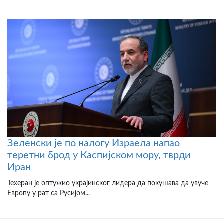
Зеленски је по налогу Израела напао
теретни брод у Каспијском мору, тврди
Иран
Техеран је оптужио украјинског лидера да покушава да увуче
Европу у рат са Русијом...