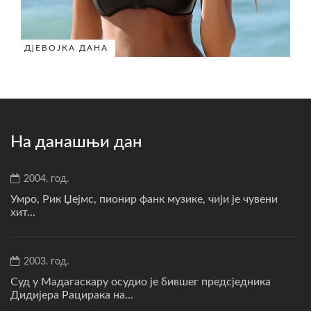
ДјЕВОЈКА ДАНА
На данашњи дан
2004. год.
Умро, Рик Џејмс, пионир фанк музике, чији је чувени
хит...
2003. год.
Суд у Мадагаскару осудио је бившег предсједника
Дидијера Рацирака на...