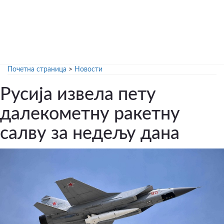
Почетна страница
>
Новости
Русија извела пету
далекометну ракетну
салву за недељу дана