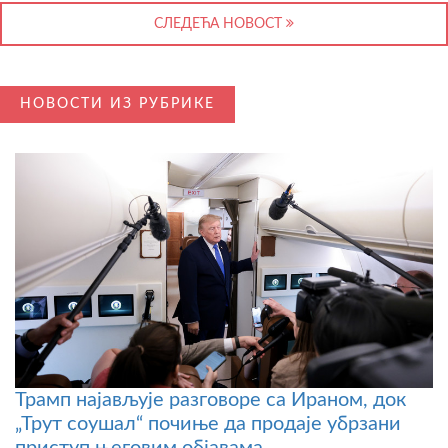
СЛЕДЕЋА НОВОСТ
НОВОСТИ ИЗ РУБРИКЕ
Трамп најављује разговоре са Ираном, док
„Трут соушал“ почиње да продаје убрзани