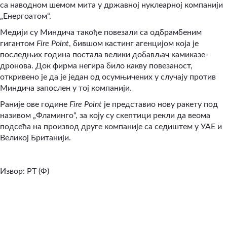
са наводном шемом мита у државној нуклеарној компанији
„Енергоатом“.
Медији су Миндича такође повезали са одбрамбеним
гигантом
Fire Point
, бившом кастинг агенцијом која је
последњих година постала велики добављач камиказе-
дронова. Док фирма негира било какву повезаност,
откривено је да је један од осумњичених у случају против
Миндича запослен у тој компанији.
Раније ове године
Fire Point
је представио нову ракету под
називом „Фламинго“, за коју су скептици рекли да веома
подсећа на производ друге компаније са седиштем у УАЕ и
Великој Британији.
Извор: РТ (Ф)