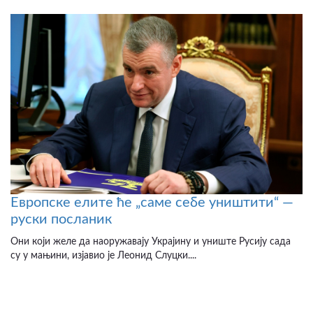
Европске елите ће „саме себе уништити“ —
руски посланик
Они који желе да наоружавају Украјину и униште Русију сада
су у мањини, изјавио је Леонид Слуцки....