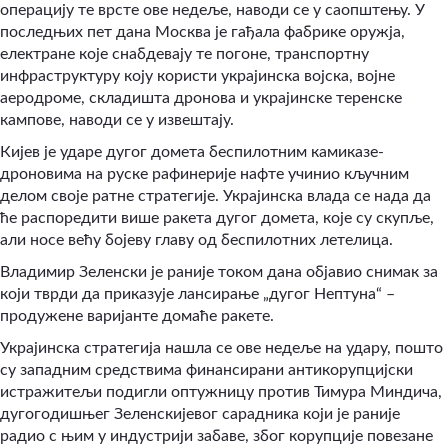
операцију те врсте ове недеље, наводи се у саопштењу. У
последњих пет дана Москва је гађала фабрике оружја,
електране које снабдевају те погоне, транспортну
инфраструктуру коју користи украјинска војска, војне
аеродроме, складишта дронова и украјинске теренске
кампове, наводи се у извештају.
Кијев је ударе дугог домета беспилотним камиказе-
дроновима на руске рафинерије нафте учинио кључним
делом своје ратне стратегије. Украјинска влада се нада да
ће распоредити више ракета дугог домета, које су скупље,
али носе већу бојеву главу од беспилотних летелица.
Владимир Зеленски је раније током дана објавио снимак за
који тврди да приказује лансирање „дугог Нептуна“ –
продужене варијанте домаће ракете.
Украјинска стратегија нашла се ове недеље на удару, пошто
су западним средствима финансирани антикорупцијски
истражитељи подигли оптужницу против Тимура Миндича,
дугогодишњег Зеленскијевог сарадника који је раније
радио с њим у индустрији забаве, због корупције повезане