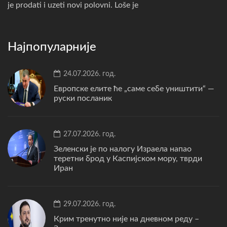
je prodati i uzeti novi polovni. Loše je
Најпопуларније
24.07.2026. год.
Европске елите ће „саме себе уништити“ —
руски посланик
27.07.2026. год.
Зеленски је по налогу Израела напао
теретни брод у Каспијском мору, тврди
Иран
29.07.2026. год.
Крим тренутно није на дневном реду –