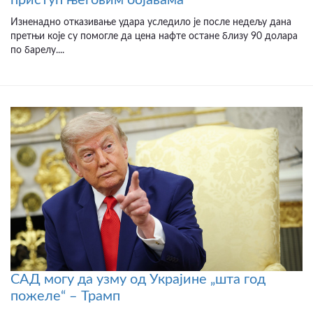
приступ његовим објавама
Изненадно отказивање удара уследило је после недељу дана
претњи које су помогле да цена нафте остане близу 90 долара
по барелу....
САД могу да узму од Украјине „шта год
пожеле“ – Трамп