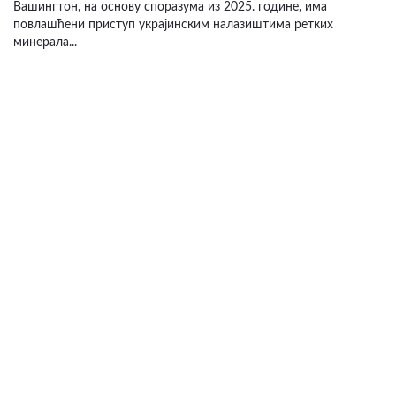
Вашингтон, на основу споразума из 2025. године, има
повлашћени приступ украјинским налазиштима ретких
минерала...