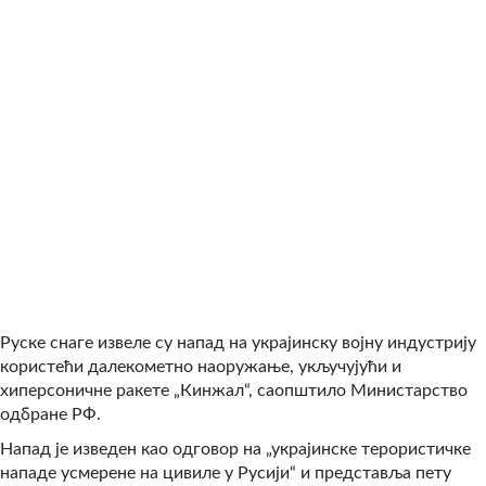
Руске снаге извеле су напад на украјинску војну индустрију
користећи далекометно наоружање, укључујући и
хиперсоничне ракете „Кинжал“, саопштило Министарство
одбране РФ.
Напад је изведен као одговор на „украјинске терористичке
нападе усмерене на цивиле у Русији“ и представља пету