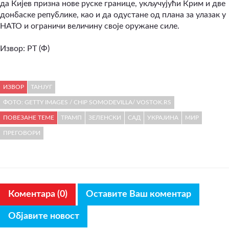
да Кијев призна нове руске границе, укључујући Крим и две
донбаске републике, као и да одустане од плана за улазак у
НАТО и ограничи величину своје оружане силе.
Извор: РТ (Ф)
ИЗВОР
ТАНЈУГ
ФОТО: GETTY IMAGES / CHIP SOMODEVILLA/ VOSTOK.RS
ПОВЕЗАНЕ ТЕМЕ
ТРАМП
ЗЕЛЕНСКИ
САД
УКРАЈИНА
МИР
ПРЕГОВОРИ
Коментара (0)
Оставите Ваш коментар
Објавите новост