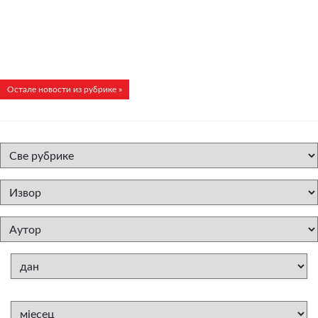
Остале новости из рубрике »