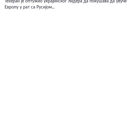
Техеран је оптужио украјинског лидера да покушава да увуче
Европу у рат са Русијом...