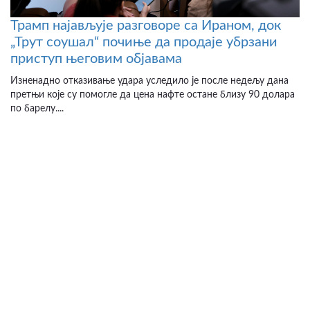
Трамп најављује разговоре са Ираном, док
„Трут соушал“ почиње да продаје убрзани
приступ његовим објавама
Изненадно отказивање удара уследило је после недељу дана
претњи које су помогле да цена нафте остане близу 90 долара
по барелу....