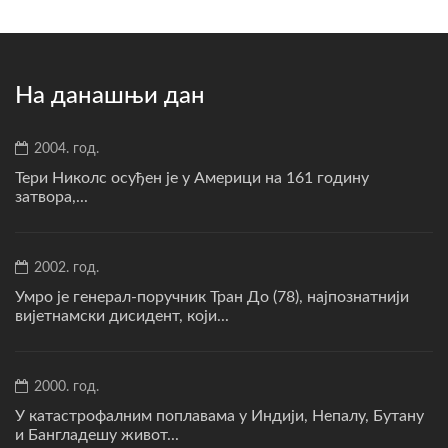
На данашњи дан
2004. год.
Тери Николс осуђен је у Америци на 161 годину
затвора,...
2002. год.
Умро је генерал-поручник Тран До (78), најпознатнији
вијетнамски дисидент, који...
2000. год.
У катастрофалним поплавама у Индији, Непалу, Бутану
и Бангладешу живот...