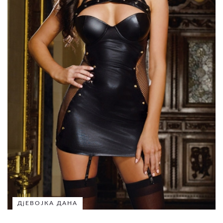
ДјЕВОЈКА ДАНА