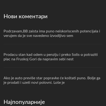
Нови коментари
Podrzavam,BB zaista ima puno neiskoriscenih potencijala i
verujem da je sve navedeno izvodljivo sem
Prodacu stan kad odem u penziju i preko Solis-a potraziti
plac na Fruskoj Gori da napravim sebi nest
Ako je auto previše star popravke će koštati puno. Bolje ga
je prodati i uzeti novi polovni. Loše je
Најпопуларније