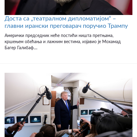
Доста са „театралном дипломатијом“ –
главни ирански преговарач поручио Трампу
Амерички председник неће постићи ништа претњама,
кршењем обећања и лажним вестима, изјавио је Мохамад
Багер Галибаф....