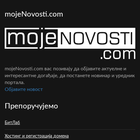
mojeNovosti.com
mojeNovosti.com вас позивају да објавите актуелне и
интересантне догађаје, да постанете новинар и уредник
портала.
Oбјавите новост
Препоручујемо
БитЛаб
Хостинг и регистрација домена