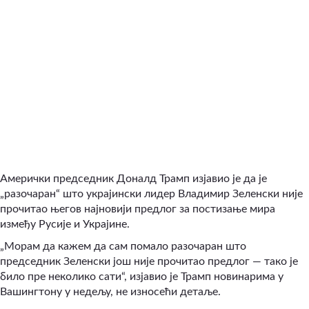
Амерички председник Доналд Трамп изјавио је да је
„разочаран“ што украјински лидер Владимир Зеленски није
прочитао његов најновији предлог за постизање мира
између Русије и Украјине.
„Морам да кажем да сам помало разочаран што
председник Зеленски још није прочитао предлог — тако је
било пре неколико сати“, изјавио је Трамп новинарима у
Вашингтону у недељу, не износећи детаље.