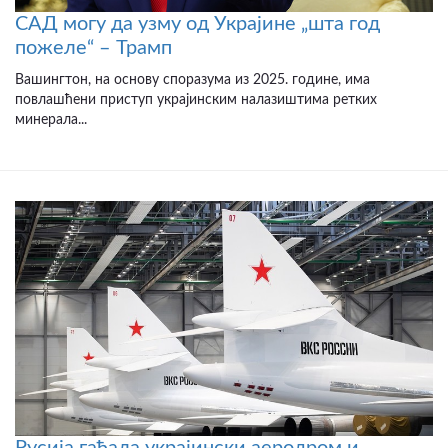
САД могу да узму од Украјине „шта год
пожеле“ – Трамп
Вашингтон, на основу споразума из 2025. године, има
повлашћени приступ украјинским налазиштима ретких
минерала...