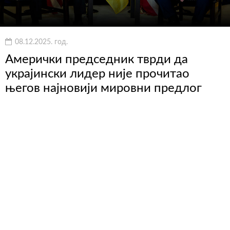
08.12.2025. год.
Амерички председник тврди да
украјински лидер није прочитао
његов најновији мировни предлог