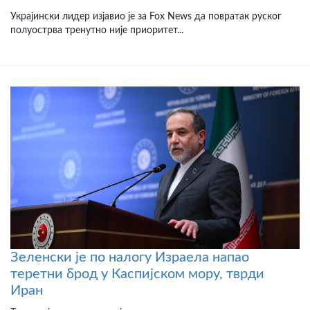
Украјински лидер изјавио је за Fox News да повратак руског
полуострва тренутно није приоритет...
Зеленски је по налогу Израела напао
теретни брод у Каспијском мору, тврди
Иран