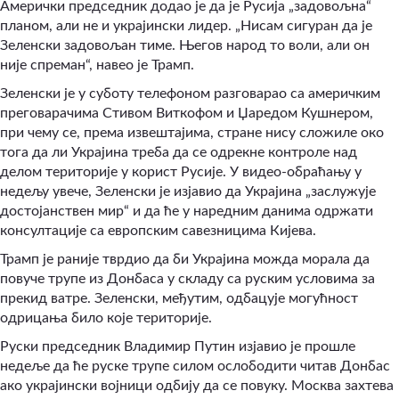
Амерички председник додао је да је Русија „задовољна“
планом, али не и украјински лидер. „Нисам сигуран да је
Зеленски задовољан тиме. Његов народ то воли, али он
није спреман“, навео је Трамп.
Зеленски је у суботу телефоном разговарао са америчким
преговарачима Стивом Виткофом и Џаредом Кушнером,
при чему се, према извештајима, стране нису сложиле око
тога да ли Украјина треба да се одрекне контроле над
делом територије у корист Русије. У видео-обраћању у
недељу увече, Зеленски је изјавио да Украјина „заслужује
достојанствен мир“ и да ће у наредним данима одржати
консултације са европским савезницима Кијева.
Трамп је раније тврдио да би Украјина можда морала да
повуче трупе из Донбаса у складу са руским условима за
прекид ватре. Зеленски, међутим, одбацује могућност
одрицања било које територије.
Руски председник Владимир Путин изјавио је прошле
недеље да ће руске трупе силом ослободити читав Донбас
ако украјински војници одбију да се повуку. Москва захтева