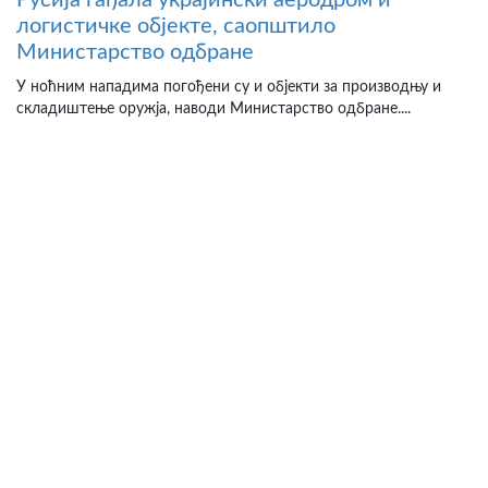
Русија гађала украјински аеродром и
логистичке објекте, саопштило
Министарство одбране
У ноћним нападима погођени су и објекти за производњу и
складиштење оружја, наводи Министарство одбране....