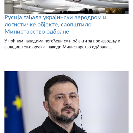
Русија гађала украјински аеродром и
логистичке објекте, саопштило
Министарство одбране
У ноћним нападима погођени су и објекти за производњу и
складиштење оружја, наводи Министарство одбране....