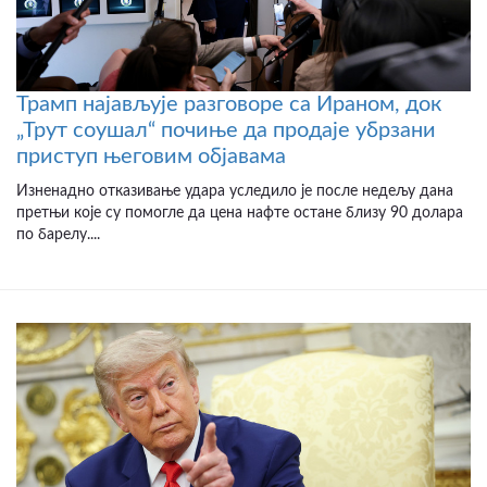
Трамп најављује разговоре са Ираном, док
„Трут соушал“ почиње да продаје убрзани
приступ његовим објавама
Изненадно отказивање удара уследило је после недељу дана
претњи које су помогле да цена нафте остане близу 90 долара
по барелу....