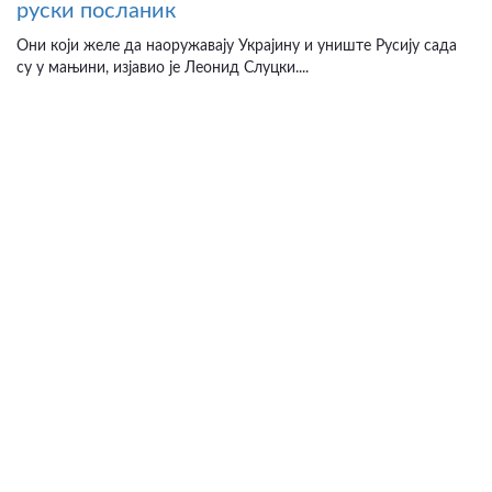
руски посланик
Они који желе да наоружавају Украјину и униште Русију сада
су у мањини, изјавио је Леонид Слуцки....