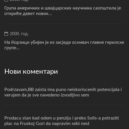
Група америчких и швајцарских научника саопштила је
откриће девет нових...
2000. год.
На Корзици убијен је из засједе оснивач главне герилске
групе...
Нови коментари
Podrzavam,BB zaista ima puno neiskoriscenih potencijala i
verujem da je sve navedeno izvodljivo sem
Prodacu stan kad odem u penziju i preko Solis-a potraziti
plac na Fruskoj Gori da napravim sebi nest