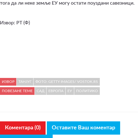
тога да ли неке земље ЕУ могу остати поуздани савезници.
Извор: РТ (Ф)
ИЗВОР
ТАНЈУГ
ФОТО: GETTY IMAGES/ VOSTOK.RS
ПОВЕЗАНЕ ТЕМЕ
САД
ЕВРОПА
ЕУ
ПОЛИТИКО
Коментара (0)
Оставите Ваш коментар