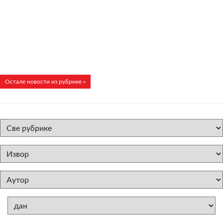
Остале новости из рубрике »