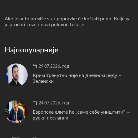
Ako je auto previše star popravke će koštati puno. Bolje ga
je prodati i uzeti novi polovni. Loše je
Најпопуларније
29.07.2026. год.
Крим тренутно није на дневном реду –
Зеленски
24.07.2026. год.
Европске елите ће „саме себе уништити“ —
руски посланик