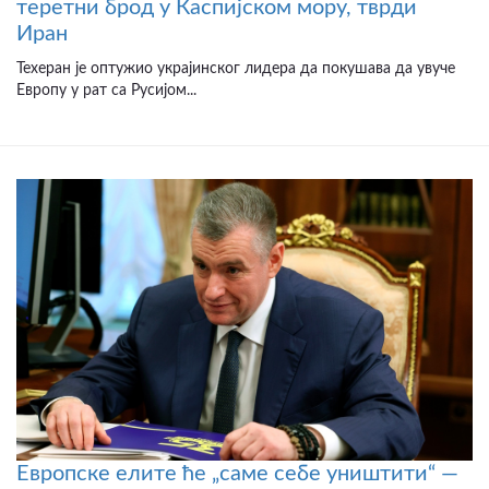
теретни брод у Каспијском мору, тврди
Иран
Техеран је оптужио украјинског лидера да покушава да увуче
Европу у рат са Русијом...
Европске елите ће „саме себе уништити“ —