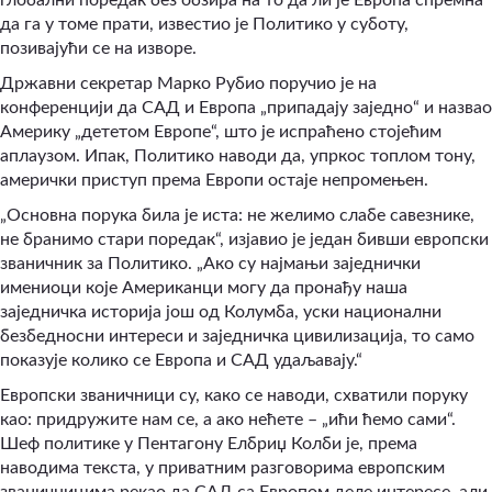
да га у томе прати, известио је Политико у суботу,
позивајући се на изворе.
Државни секретар Марко Рубио поручио је на
конференцији да САД и Европа „припадају заједно“ и назвао
Америку „дететом Европе“, што је испраћено стојећим
аплаузом. Ипак, Политико наводи да, упркос топлом тону,
амерички приступ према Европи остаје непромењен.
„Основна порука била је иста: не желимо слабе савезнике,
не бранимо стари поредак“, изјавио је један бивши европски
званичник за Политико. „Ако су најмањи заједнички
имениоци које Американци могу да пронађу наша
заједничка историја још од Колумба, уски национални
безбедносни интереси и заједничка цивилизација, то само
показује колико се Европа и САД удаљавају.“
Европски званичници су, како се наводи, схватили поруку
као: придружите нам се, а ако нећете – „ићи ћемо сами“.
Шеф политике у Пентагону Елбриџ Колби је, према
наводима текста, у приватним разговорима европским
званичницима рекао да САД са Европом деле интересе, али