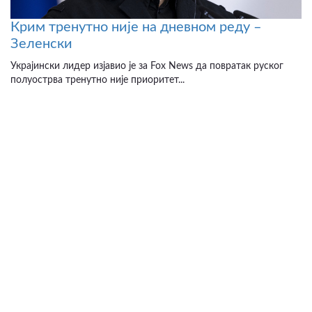
Крим тренутно није на дневном реду –
Зеленски
Украјински лидер изјавио је за Fox News да повратак руског
полуострва тренутно није приоритет...