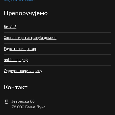
Препоручујемо
БитЛаб
Хостинг и регистрација домена
Едукативни центар
onLine продаја
Ордера - наручи храну
Контакт
Јеврејска бб
78 000 Бања Лука