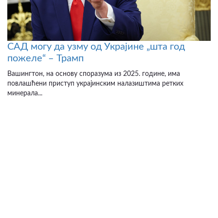
САД могу да узму од Украјине „шта год
пожеле“ – Трамп
Вашингтон, на основу споразума из 2025. године, има
повлашћени приступ украјинским налазиштима ретких
минерала...