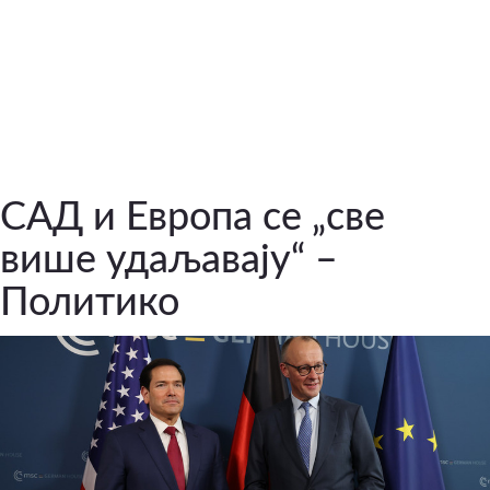
САД и Европа се „све
више удаљавају“ –
Политико