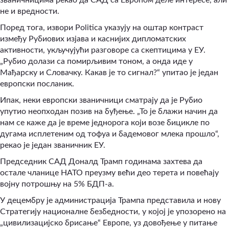
не и вредности.
Поред тога, извори Politica указују на оштар контраст
између Рубиових изјава и каснијих дипломатских
активности, укључујући разговоре са скептицима у ЕУ.
„Рубио долази са помирљивим тоном, а онда иде у
Мађарску и Словачку. Какав је то сигнал?“ упитао је један
европски посланик.
Ипак, неки европски званичници сматрају да је Рубио
упутио неопходан позив на буђење. „То је блажи начин да
нам се каже да је време једнорога који возе бицикле по
дугама исплетеним од тофуа и бадемовог млека прошло“,
рекао је један званичник ЕУ.
Председник САД Доналд Трамп годинама захтева да
остале чланице НАТО преузму већи део терета и повећају
војну потрошњу на 5% БДП-а.
У децембру је администрација Трампа представила и нову
Стратегију националне безбедности, у којој је упозорено на
„цивилизацијско брисање“ Европе, уз довођење у питање