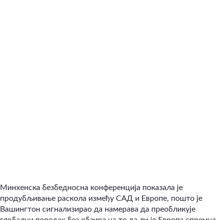
Минхенска безбедносна конференција показала је
продубљивање раскола између САД и Европе, пошто је
Вашингтон сигнализирао да намерава да преобликује
глобални поредак без обзира на то да ли је Европа спремна