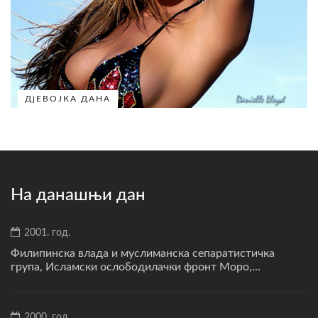
ДјЕВОЈКА ДАНА
На данашњи дан
2001. год.
Филипинска влада и муслиманска сепаратистичка
група, Исламски ослободилачки фронт Моро,...
2000. год.