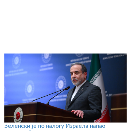
Зеленски је по налогу Израела напао