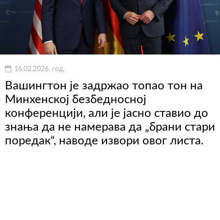
16.02.2026. год.
Вашингтон је задржао топао тон на
Минхенској безбедносној
конференцији, али је јасно ставио до
знања да не намерава да „брани стари
поредак“, наводе извори овог листа.