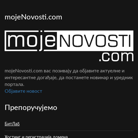
mojeNovosti.com
mojeNovosti.com вас позивају да објавите актуелне и
интересантне догађаје, да постанете новинар и уредник
портала.
Oбјавите новост
Препоручујемо
БитЛаб
Хостинг и регистрација домена