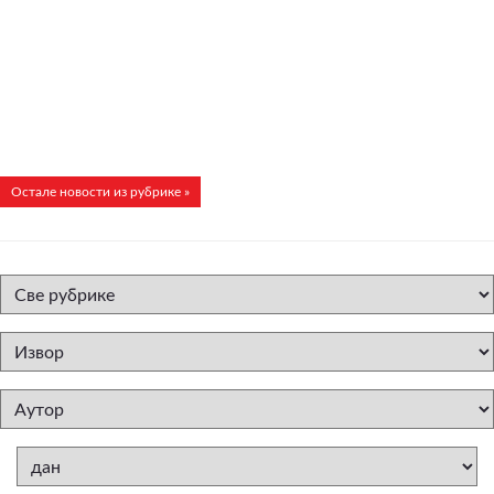
Остале новости из рубрике »