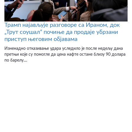
Трамп најављује разговоре са Ираном, док
„Трут соушал“ почиње да продаје убрзани
приступ његовим објавама
Изненадно отказивање удара уследило је после недељу дана
претњи које су помогле да цена нафте остане близу 90 долара
по барелу....