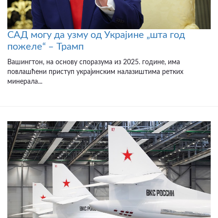
САД могу да узму од Украјине „шта год
пожеле“ – Трамп
Вашингтон, на основу споразума из 2025. године, има
повлашћени приступ украјинским налазиштима ретких
минерала...