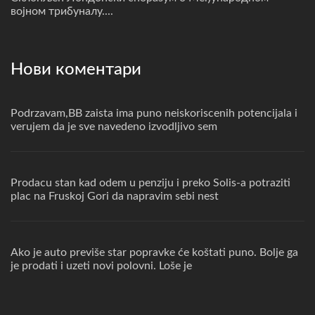
војном трибуналу....
Нови коментари
Podrzavam,BB zaista ima puno neiskoriscenih potencijala i
verujem da je sve navedeno izvodljivo sem
Prodacu stan kad odem u penziju i preko Solis-a potraziti
plac na Fruskoj Gori da napravim sebi nest
Ako je auto previše star popravke će koštati puno. Bolje ga
je prodati i uzeti novi polovni. Loše je