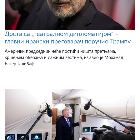
Доста са „театралном дипломатијом“ –
главни ирански преговарач поручио Трампу
Амерички председник неће постићи ништа претњама,
кршењем обећања и лажним вестима, изјавио је Мохамад
Багер Галибаф....