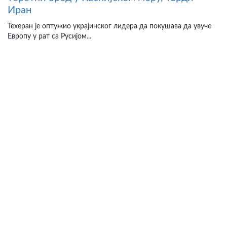
Иран
Техеран је оптужио украјинског лидера да покушава да увуче
Европу у рат са Русијом...