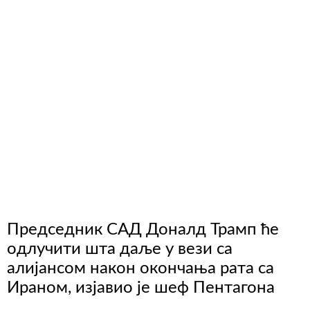
Председник САД Доналд Трамп ће
одлучити шта даље у вези са
алијансом након окончања рата са
Ираном, изјавио је шеф Пентагона