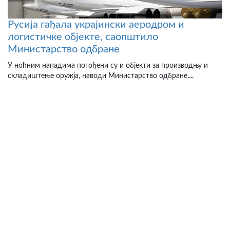
Русија гађала украјински аеродром и
логистичке објекте, саопштило
Министарство одбране
У ноћним нападима погођени су и објекти за производњу и
складиштење оружја, наводи Министарство одбране....