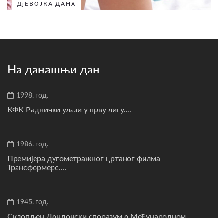
ДјЕВОЈКА ДАНА
На данашњи дан
1998. год.
КФК Раднички улази у прву лигу....
1986. год.
Премијера дугометражног цртаног филма
Трансформерс....
1945. год.
Склопљен Лондонски споразум о Међународном