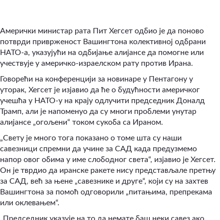
Амерички министар рата Пит Хегсет одбио је да поново
потврди приврженост Вашингтона колективној одбрани
НАТО-а, указујући на одбијање алијансе да помогне или
учествује у америчко-израелском рату против Ирана.
Говорећи на конференцији за новинаре у Пентагону у
уторак, Хегсет је изјавио да ће о будућности америчког
учешћа у НАТО-у на крају одлучити председник Доналд
Трамп, али је напоменуо да су многи проблеми унутар
алијансе „огољени“ током сукоба са Ираном.
„Свету је много тога показано о томе шта су наши
савезници спремни да учине за САД када предузмемо
напор овог обима у име слободног света“, изјавио је Хегсет.
Он је тврдио да иранске ракете нису представљале претњу
за САД, већ за њене „савезнике и друге“, који су на захтев
Вашингтона за помоћ одговорили „питањима, препрекама
или оклевањем“.
„Председник указује на то да немате баш неки савез ако