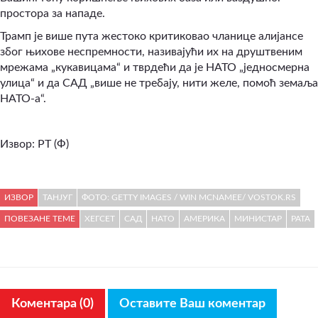
простора за нападе.
Трамп је више пута жестоко критиковао чланице алијансе
због њихове неспремности, називајући их на друштвеним
мрежама „кукавицама“ и тврдећи да је НАТО „једносмерна
улица“ и да САД „више не требају, нити желе, помоћ земаља
НАТО-а“.
Извор: РТ (Ф)
ИЗВОР
ТАНЈУГ
ФОТО: GETTY IMAGES / WIN MCNAMEE/ VOSTOK.RS
ПОВЕЗАНЕ ТЕМЕ
ХЕГСЕТ
САД
НАТО
АМЕРИКА
МИНИСТАР
РАТА
Коментара (0)
Оставите Ваш коментар