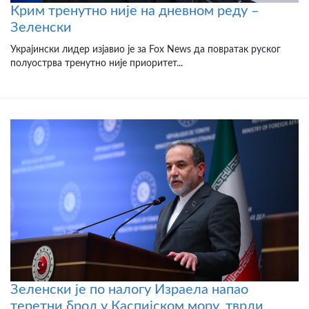
Крим тренутно није на дневном реду –
Зеленски
Украјински лидер изјавио је за Fox News да повратак руског
полуострва тренутно није приоритет...
Зеленски је по налогу Израела напао
теретни брод у Каспијском мору, тврди