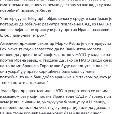
имате земље које нису спремне да стану уз вас када су вам
потребне“, изјавио је Хегсет.
У интервјуу за Telegraph, објављеном у среду, и сам Трамп је
потврдио да озбиљно разматра повлачење САД из НАТО-а
ако се алијанса не прикључи рату против Ирана, назвавши
блок „папирним тигром“.
Амерички државни секретар Марко Рубио је у интервјуу за
Fox News такође наговестио да ће Вашингтон морати
поново да „преиспита“ своје чланство у НАТО-у када се рат
против Ирана заврши, тврдећи да „ако се НАТО своди само
на то да ми бранимо Европу ако буде нападнута, а да нам
они ускраћују право коришћења база када су нама
потребне, то није баш добар аранжман. У таквом односу је
тешко остати ангажован“.
Један број држава чланица НАТО-а успротивио се ничим
изазваном рату који против Ирана воде САД и Израел, при
чему је више чланица, укључујући Француску и Шпанију,
отворено одбило да учествује у операцији или да дозволи
Вашингтону коришћење њихових база или ваздушног