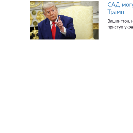
САД могу
Трамп
Вашингтон, н
приступ укра