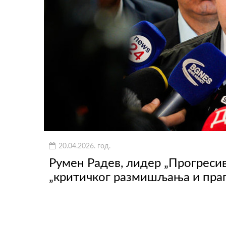
20.04.2026. год.
Румен Радев, лидер „Прогресивн
„критичког размишљања и праг