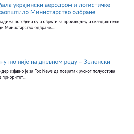
ађала украјински аеродром и логистичке
 саопштило Министарство одбране
падима погођени су и објекти за производњу и складиштење
ди Министарство одбране....
нутно није на дневном реду – Зеленски
идер изјавио је за Fox News да повратак руског полуострва
 приоритет...