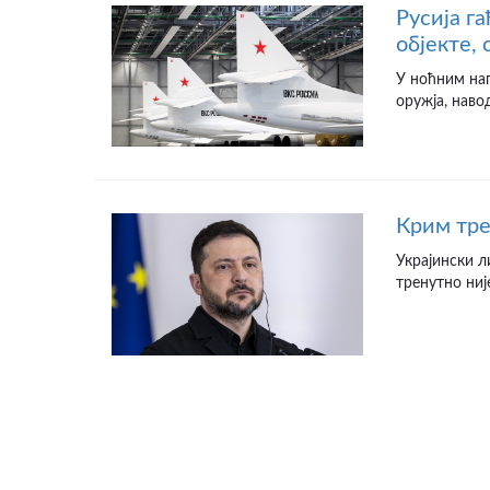
Русија г
објекте,
У ноћним на
оружја, наво
Крим тре
Украјински л
тренутно није