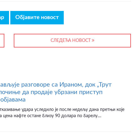
ар
Објавите новост
СЛЕДЕЋА НОВОСТ
јављује разговоре са Ираном, док „Трут
почиње да продаје убрзани приступ
објавама
казивање удара уследило је после недељу дана претњи које
а цена нафте остане близу 90 долара по барелу....