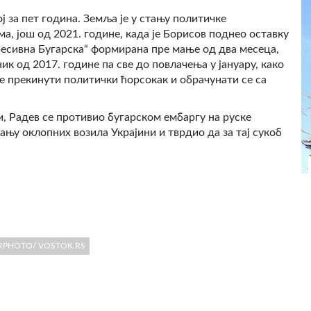
 за пет година. Земља је у стању политичке
а, још од 2021. године, када је Борисов поднео оставку
ресивна Бугарска“ формирана пре мање од два месеца,
ник од 2017. године па све до повлачења у јануару, како
ће прекинути политички ћорсокак и обрачунати се са
и, Радев се противио бугарском ембаргу на руске
лању оклопних возила Украјини и тврдио да за тај сукоб
URPHOTO/ VOSTOK.RS