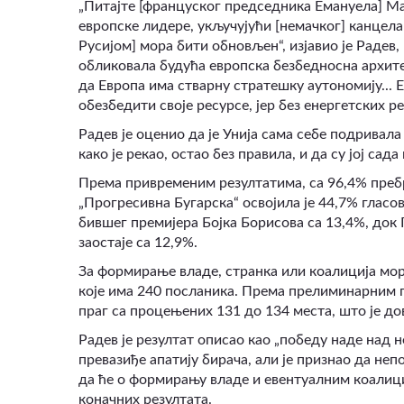
„Питајте [француског председника Емануела] Мак
европске лидере, укључујући [немачког] канцелар
Русијом] мора бити обновљен“, изјавио је Радев
обликовала будућа европска безбедносна архите
да Европа има стварну стратешку аутономију...
обезбедити своје ресурсе, јер без енергетских р
Радев је оценио да је Унија сама себе подривала
како је рекао, остао без правила, и да су јој са
Према привременим резултатима, са 96,4% пребр
„Прогресивна Бугарска“ освојила је 44,7% глас
бившег премијера Бојка Борисова са 13,4%, до
заостаје са 12,9%.
За формирање владе, странка или коалиција мор
које има 240 посланика. Према прелиминарним пр
праг са процењених 131 до 134 места, што је до
Радев је резултат описао као „победу наде над 
превазиђе апатију бирача, али је признао да не
да ће о формирању владе и евентуалним коали
коначних резултата.