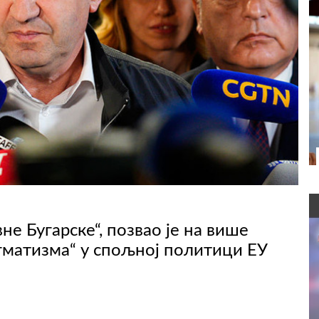
е Бугарске“, позвао је на више
матизма“ у спољној политици ЕУ