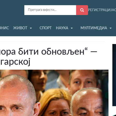
РЕГИСТРАЦИЈА
ЗНИС
ЖИВОТ
СПОРТ
НАУКА
МУЛТИМЕДИА
мора бити обновљен“ —
гарској