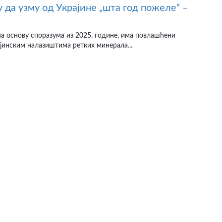
 да узму од Украјине „шта год пожеле“ –
а основу споразума из 2025. године, има повлашћени
јинским налазиштима ретких минерала...