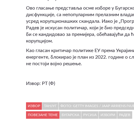
Ово гласање представља осме изборе у Бугарској
дисфункције, са непопуларним прелазним владам
усред корупционашких скандала. Иако је „Прог
Радев је искусан политичар, који је био председ
би се кандидовао за премијера, обећавајући да 
корупцијом.
Као гласан критичар политике ЕУ према Украјин
енергенте, блокирао је план из 2022. године о с
не постоји војно решење.
Извор: РТ (Ф)
ИЗВОР
ТАНЈУГ
ФОТО: GETTY IMAGES / JAAP ARRIENS/N
ПОВЕЗАНЕ ТЕМЕ
БУГАРСКА
РУСИЈА
ИЗБОРИ
РАДЕВ