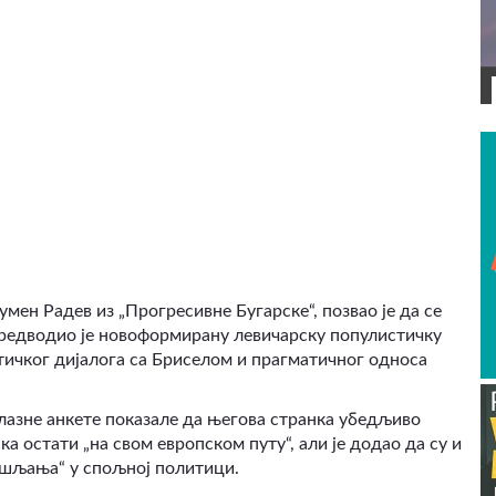
ВИДЕО
мен Радев из „Прогресивне Бугарске“, позвао је да се
предводио је новоформирану левичарску популистичку
тичког дијалога са Бриселом и прагматичног односа
лазне анкете показале да његова странка убедљиво
ка остати „на свом европском путу“, али је додао да су и
ишљања“ у спољној политици.