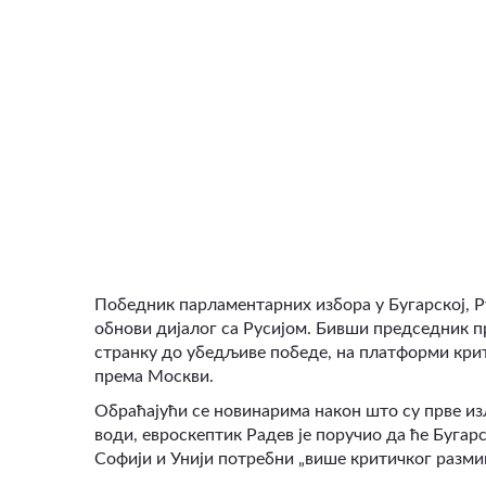
ВИДЕО
Победник парламентарних избора у Бугарској, Ру
обнови дијалог са Русијом. Бивши председник 
странку до убедљиве победе, на платформи кри
према Москви.
Обраћајући се новинарима након што су прве из
води, евроскептик Радев је поручио да ће Бугарс
Софији и Унији потребни „више критичког разм