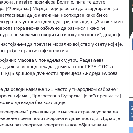
рона, питајте премијера Белгије, питајте друге
а [Фридриха] Мерца, који је рекао да овај дијалог [са
, нагласивши да је ангажман неопходан како би се
ктура и зауставила деиндустријализација. „Ако желимо
 Европа мора веома озбиљно да размисли како ће
есурса не можемо говорити о конкурентности“, додао је.
 настојањем да преузме морално вођство у свету који је,
да потребне практичније политике.
ојаних гласова у понедељак ујутру, Радевљева
ова, далеко испред некада доминантног ГЕРБ-СДС-а
к ПП-ДБ вршиоца дужности премијера Андреја Ђурова
а да освоји најмање 121 место у "Народном сабрању"
ојекцијама, „Прогресивна Бугарска“ је већ прешла тај
вољно да влада без коалиције.
неповерењем“, рекавши да је његова странка успела да
поверење према политичарима и даље постоји. Додао је
ционим разговорима говорити након објављивања