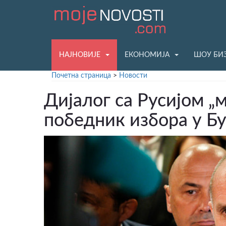
НАЈНОВИЈЕ
ЕКОНОМИЈА
ШОУ БИ
Почетна страница
>
Новости
Дијалог са Русијом „
победник избора у Бу