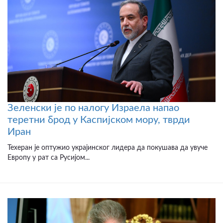
Зеленски је по налогу Израела напао
теретни брод у Каспијском мору, тврди
Иран
Техеран је оптужио украјинског лидера да покушава да увуче
Европу у рат са Русијом...