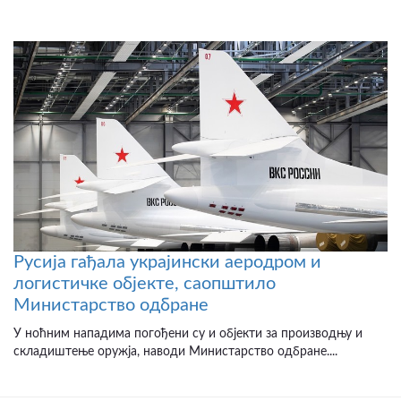
Русија гађала украјински аеродром и
логистичке објекте, саопштило
Министарство одбране
У ноћним нападима погођени су и објекти за производњу и
складиштење оружја, наводи Министарство одбране....