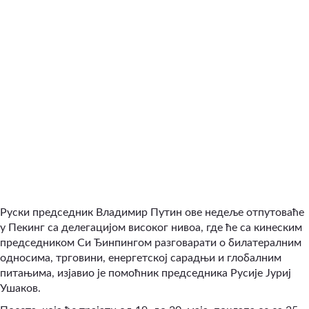
Руски председник Владимир Путин ове недеље отпутоваће
у Пекинг са делегацијом високог нивоа, где ће са кинеским
председником Си Ђинпингом разговарати о билатералним
односима, трговини, енергетској сарадњи и глобалним
питањима, изјавио је помоћник председника Русије Јуриј
Ушаков.