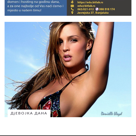
ДјЕВОЈКА ДАНА