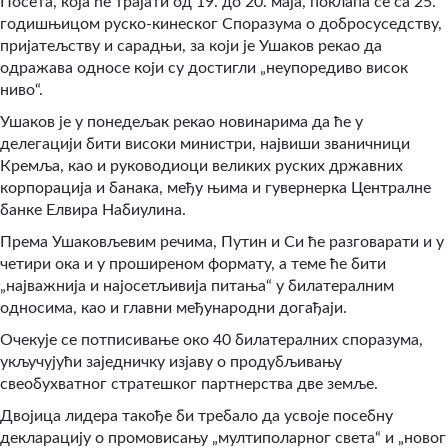
Посета, која ће трајати од 19. до 20. маја, поклапа се са 25.
годишњицом руско-кинеског Споразума о добросуседству,
пријатељству и сарадњи, за који је Ушаков рекао да
одражава односе који су достигли „неупоредиво висок
ниво“.
Ушаков је у понедељак рекао новинарима да ће у
делегацији бити високи министри, највиши званичници
Кремља, као и руководиоци великих руских државних
корпорација и банака, међу њима и гувернерка Централне
банке Елвира Набиулина.
Према Ушаковљевим речима, Путин и Си ће разговарати и у
четири ока и у проширеном формату, а теме ће бити
„најважнија и најосетљивија питања“ у билатералним
односима, као и главни међународни догађаји.
Очекује се потписивање око 40 билатералних споразума,
укључујући заједничку изјаву о продубљивању
свеобухватног стратешког партнерства две земље.
Двојица лидера такође би требало да усвоје посебну
декларацију о промовисању „мултиполарног света“ и „новог