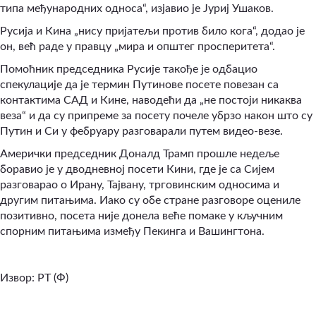
типа међународних односа“, изјавио је Јуриј Ушаков.
Русија и Кина „нису пријатељи против било кога“, додао је
он, већ раде у правцу „мира и општег просперитета“.
Помоћник председника Русије такође је одбацио
спекулације да је термин Путинове посете повезан са
контактима САД и Кине, наводећи да „не постоји никаква
веза“ и да су припреме за посету почеле убрзо након што су
Путин и Си у фебруару разговарали путем видео-везе.
Амерички председник Доналд Трамп прошле недеље
боравио је у дводневној посети Кини, где је са Сијем
разговарао о Ирану, Тајвану, трговинским односима и
другим питањима. Иако су обе стране разговоре оцениле
позитивно, посета није донела веће помаке у кључним
спорним питањима између Пекинга и Вашингтона.
Извор: РТ (Ф)