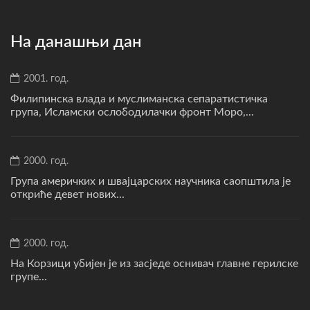
На данашњи дан
2001. год.
Филипинска влада и муслиманска сепаратистичка
група, Исламски ослободилачки фронт Моро,...
2000. год.
Група америчких и швајцарских научника саопштила је
откриће девет нових...
2000. год.
На Корзици убијен је из засједе оснивач главне герилске
групе...