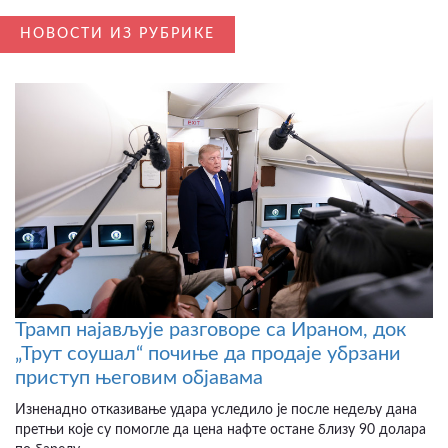
НОВОСТИ ИЗ РУБРИКЕ
Трамп најављује разговоре са Ираном, док
„Трут соушал“ почиње да продаје убрзани
приступ његовим објавама
Изненадно отказивање удара уследило је после недељу дана
претњи које су помогле да цена нафте остане близу 90 долара