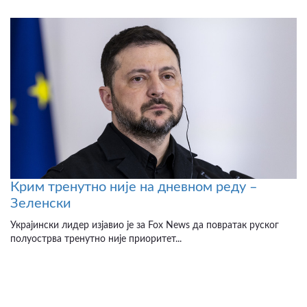
Крим тренутно није на дневном реду –
Зеленски
Украјински лидер изјавио је за Fox News да повратак руског
полуострва тренутно није приоритет...