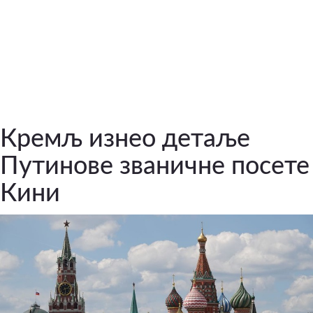
Кремљ изнео детаље
Путинове званичне посете
Кини