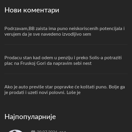
Нови коментари
Podrzavam,BB zaista ima puno neiskoriscenih potencijala i
verujem da je sve navedeno izvodljivo sem
Prodacu stan kad odem u penziju i preko Solis-a potraziti
plac na Fruskoj Gori da napravim sebi nest
Ako je auto previše star popravke će koštati puno. Bolje ga
je prodati i uzeti novi polovni. Loše je
Најпопуларније