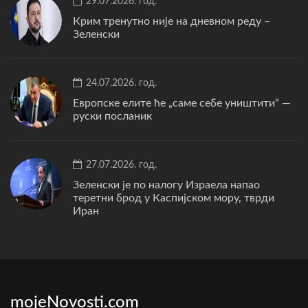
29.07.2026. год.
Крим тренутно није на дневном реду –
Зеленски
24.07.2026. год.
Европске елите ће „саме себе уништити“ —
руски посланик
27.07.2026. год.
Зеленски је по налогу Израела напао
теретни брод у Каспијском мору, тврди
Иран
mojeNovosti.com