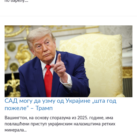
по барелу....
САД могу да узму од Украјине „шта год
пожеле“ – Трамп
Вашингтон, на основу споразума из 2025. године, има
повлашћени приступ украјинским налазиштима ретких
минерала...