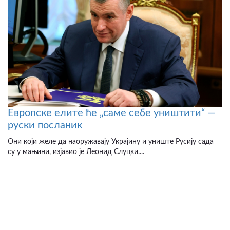
Европске елите ће „саме себе уништити“ —
руски посланик
Они који желе да наоружавају Украјину и униште Русију сада
су у мањини, изјавио је Леонид Слуцки....