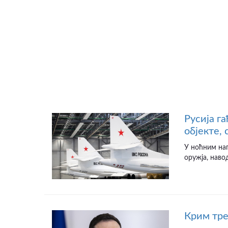
Русија г
објекте,
У ноћним на
оружја, наво
Крим тре