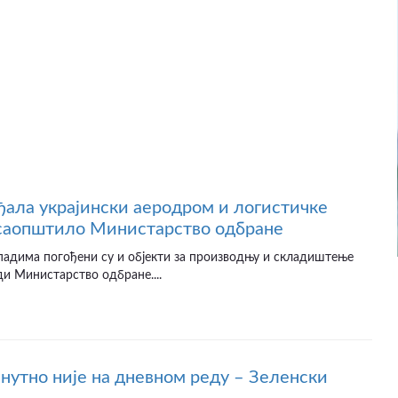
ађала украјински аеродром и логистичке
 саопштило Министарство одбране
падима погођени су и објекти за производњу и складиштење
ди Министарство одбране....
нутно није на дневном реду – Зеленски