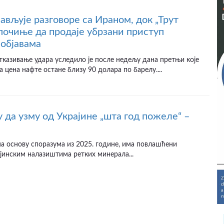
јављује разговоре са Ираном, док „Трут
почиње да продаје убрзани приступ
објавама
казивање удара уследило је после недељу дана претњи које
а цена нафте остане близу 90 долара по барелу....
 да узму од Украјине „шта год пожеле“ –
а основу споразума из 2025. године, има повлашћени
јинским налазиштима ретких минерала...