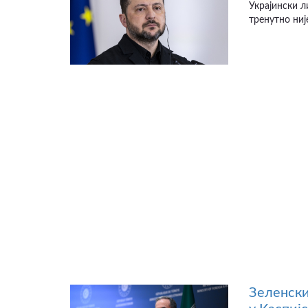
Украјински л
тренутно није
Зеленски