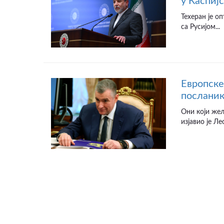
у Каспиј
Техеран је о
са Русијом...
Европске
послани
Они који жел
изјавио је Ле