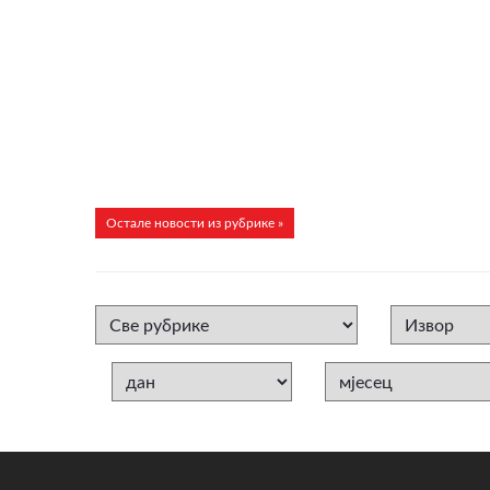
Остале новости из рубрике »