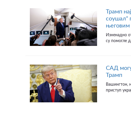
Трамп на
соушал“ 
његовим 
Изненадно от
су помогле д
САД могу
Трамп
Вашингтон, н
приступ укра