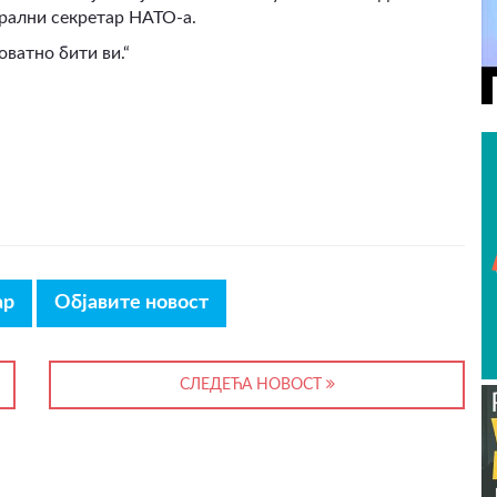
ерални секретар НАТО-а.
роватно бити ви.“
ВИДЕО
ар
Објавите новост
СЛЕДЕЋА НОВОСТ