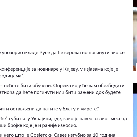
 упозорио младе Русе да ће вероватно погинути ако се
онференције за новинаре у Кијеву, у изјавама које је
родицама“.
– нећете бити обучени. Опрема коју ће вам обезбедити
ватноћа да ћете погинути или бити рањени док будете
бити остављени да патите у блату и умрете.“
ће“ губитке у Украјини, где, како је навео, сваког месеца
и бројке које је и раније износио.
и него што је Совјетски Савез изгубио за 10 година