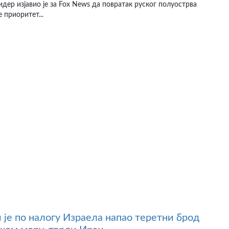
идер изјавио је за Fox News да повратак руског полуострва
 приоритет...
 је по налогу Израела напао теретни брод