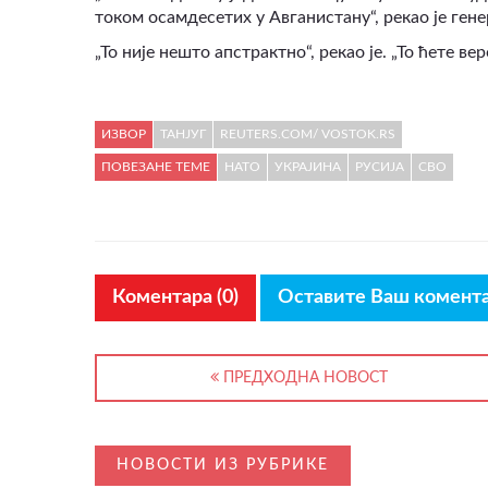
током осамдесетих у Авганистану“, рекао је ген
„То није нешто апстрактно“, рекао је. „То ћете ве
ВИДЕО
ИЗВОР
ТАНЈУГ
REUTERS.COM/ VOSTOK.RS
ПОВЕЗАНЕ ТЕМЕ
НАТО
УКРАЈИНА
РУСИЈА
СВО
Коментара (0)
Оставите Ваш комент
ПРЕДХОДНА НОВОСТ
НОВОСТИ ИЗ РУБРИКЕ