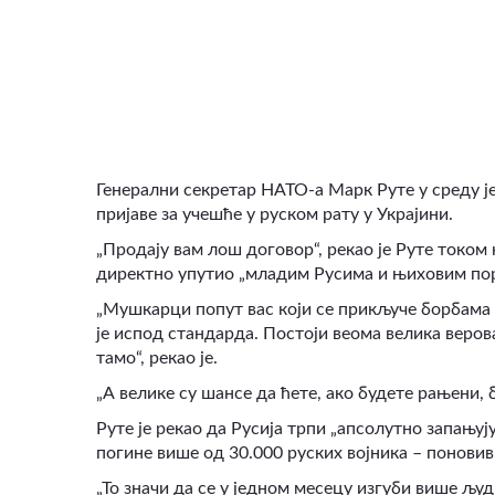
Генерални секретар НАТО-а Марк Руте у среду је
пријаве за учешће у руском рату у Украјини.
„Продају вам лош договор“, рекао је Руте током к
директно упутио „младим Русима и њиховим по
„Мушкарци попут вас који се прикључе борбама 
је испод стандарда. Постоји веома велика веро
тамо“, рекао је.
„А велике су шансе да ћете, ако будете рањени, 
Руте је рекао да Русија трпи „апсолутно запањују
погине више од 30.000 руских војника
–
поновивш
„То значи да се у једном месецу изгуби више људ