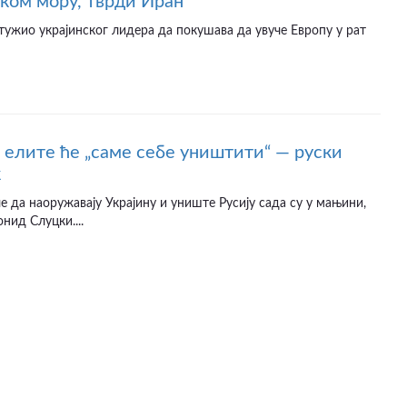
ском мору, тврди Иран
птужио украјинског лидера да покушава да увуче Европу у рат
 елите ће „саме себе уништити“ — руски
к
е да наоружавају Украјину и униште Русију сада су у мањини,
онид Слуцки....