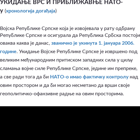
УКИДАЊЕ ВРС И ПРИБЛИЖАВЊЕ НАТО-
у
(
хронологија догађаја
)
Војска Републике Српске која је извојевала у рату одбрану
Републике Српске и осигурала да Република Србска постоји
оваква каква је данас,
званично је укинута 1. јануара 2006.
године
. Укидање Војске Републике Српске је извршено под
великим међународним притиском западних сила у циљу
сламања војне силе Републике Српске, једине им препреке,
а све ради тога да би
НАТО-о имао фактичку контролу
над
овим простором и да би могао несметано да врши своје
геополитичко-офанзивне радње на овим просторима.