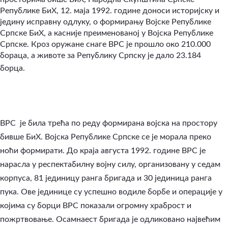
Републике БиХ, 12. маја 1992. године доноси историјску и
једину исправну одлуку, о формирању Војске Републике
Српске БиХ, а касније преименованој у Војска Републике
Српске. Кроз оружане снаге ВРС је прошло око 210.000
бораца, а животе за Републику Српску је дало 23.184
борца.
ВРС је била трећа по реду формирана војска на простору
бивше БиХ. Војска Републике Српске се је морала преко
ноћи формирати. До краја августа 1992. године ВРС је
нарасла у респектабилну војну силу, организовану у седам
корпуса, 81 јединицу ранга бригада и 30 јединица ранга
пука. Ове јединице су успешно водиле борбе и операције у
којима су борци ВРС показали огромну храброст и
пожртвовање. Осамнаест бригада је одликовано највећим