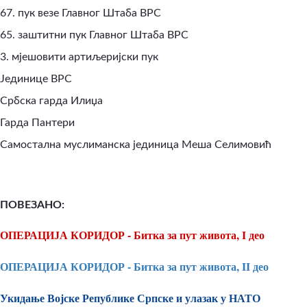
67. пук везе Главног Штаба ВРС
65. заштитни пук Главног Штаба ВРС
3. мјешовити артиљеријски пук
Јединице ВРС
Србска гарда Илиџа
Гарда Пантери
Самостална муслиманска јединица Меша Селимовић
ПОВЕЗАНО:
ОПЕРАЦИЈА КОРИДОР - Битка за пут живота, I део
ОПЕРАЦИЈА КОРИДОР - Битка за пут живота, II део
Укидање Војске Републике Српске и улазак у НАТО