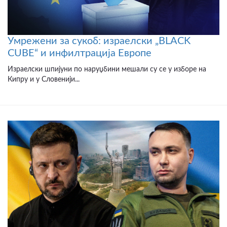
Умрежени за сукоб: израелски „BLACK
CUBE“ и инфилтрација Европе
Израелски шпијуни по наруџбини мешали су се у изборе на
Кипру и у Словенији...