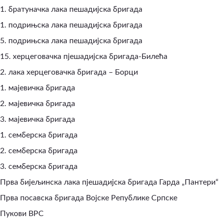
1. братуначка лака пешадијска бригада
1. подрињска лака пешадијска бригада
5. подрињска лака пешадијска бригада
15. херцеговачка пјешадијска бригада-Билећа
2. лака херцеговачка бригада – Борци
1. мајевичка бригада
2. мајевичка бригада
3. мајевичка бригада
1. семберска бригада
2. семберска бригада
3. семберска бригада
Прва бијељинска лака пјешадијска бригада Гарда „Пантери“
Прва посавска бригада Војске Републике Српске
Пукови ВРС