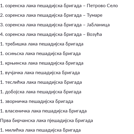
1. озренска лака пешадијска бригада – Петрово Село
2. озренска лака пешадијска бригада – Тумаре
3. озренска лака пешадијска бригада – Јабланица
4. озренска лака пешадијска бригада – Возућа
1. требишка лака пешадијска бригада
1. осињска лака пешадијска бригада
1. крњинска лака пешадијска бригада
1. вучјачка лака пешадијска бригада
1. теслићка лака пешадијска бригада
1. добојска лака пешадијска бригада
1. зворничка пешадијска бригада
1. власеничка лака пешадијска бригада
Прва бирчанска лака пјешадијска бригада
1. милићка лака пешадијска бригада