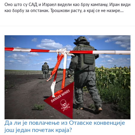
Оно што су САД и Израел видели као брзу кампању, Иран види
као борбу за опстанак. Трошкови расту, а крај се не назире....
Да ли је повлачење из Отавске конвенције
још један почетак краја?