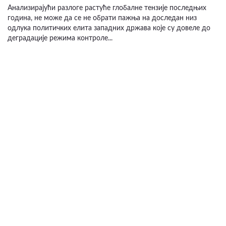
Анализирајући разлоге растуће глобалне тензије последњих
година, не може да се не обрати пажња на доследан низ
одлука политичких елита западних држава које су довеле до
деградације режима контроле...