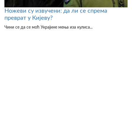
Ножеви су извучени: да ли се спрема
преврат у Кијеву?
Чини се да се моћ Украјине мења иза кулиса...