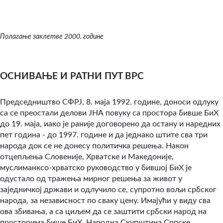
Полагање заклетве 2000. године
ОСНИВАЊЕ И РАТНИ ПУТ
ВРС
Председништво СФРЈ, 8. маја 1992. године, доноси одлуку
са се преостали делови ЈНА повуку са простора бивше БиХ
до 19. маја, иако је раније договорено да остану и наредних
пет година - до 1997. године и да једнако штите сва три
народа док се не донесу политичка решења. Након
отцепљења Словеније, Хрватске и Македоније,
муслиманксо-хрватско руководство у бившој БиХ је
одустало од тражења мирног решења за живот у
заједничкој држави и одлучило се, супротно вољи србског
народа, за независност по сваку цену. Имајући у виду сва
ова збивања, а са циљем да се заштити србски народ на
просторима бише БиХ, Народна Скупштина Српске