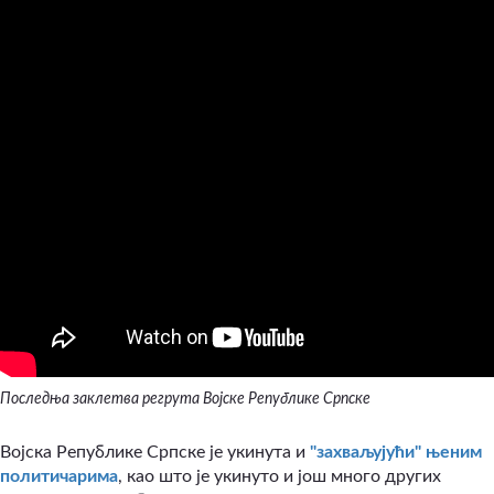
Последња заклетва регрута Војске Републике Српске
Војска Републике Српске је укинута и
"захваљујући" њеним
политичарима
, као што је укинуто и још много других