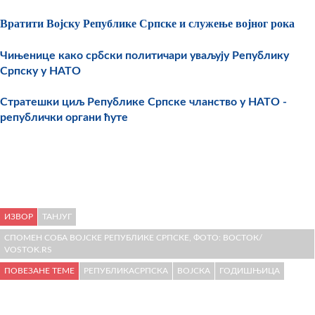
Вратити Војску Републике Српске и служење војног рока
Чињенице како србски политичари уваљују Републику
Српску у НАТО
Стратешки циљ Републике Српске чланство у НАТО -
републички органи ћуте
ИЗВОР
ТАНЈУГ
СПОМЕН СОБА ВОЈСКЕ РЕПУБЛИКЕ СРПСКЕ, ФОТО: ВОСТОК/
VOSTOK.RS
ПОВЕЗАНЕ ТЕМЕ
РЕПУБЛИКАСРПСКА
ВОЈСКА
ГОДИШЊИЦА