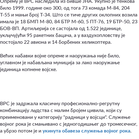
Опрему је ВРС наследила из бивше ЈНА. Укупно је тенкова
било 1999. године око 300, од тога 73 комада М-84, 204
Т-55 и мањи број Т-34. Што се тиче других оклопних возила
имала је 18 БМП М-80, 84 БТР М-60, 5 ПТ-76, 19 БТР-50, 23
БОВ-ВП. Артиљерија се састојала од 1.522 јединице,
укључујући 95 ракетних бацача, а у ваздухопловству је
постојало 22 авиона и 14 борбених хеликоптера.
Већих набавки војне опреме и наоружања није било,
углавном је набављана муниција за лако наоружање
јединица копнене војске.
ВРС је задржала класичну професионално-регрутну
комбинацију људства с малим бројем цивила, који су
преименовани у категорију "радници у војсци". Служење
војног рока је смањивано с једногодишњег до тромесечног,
а убрзо потом је и
укинута обавеза служења војног рока
.