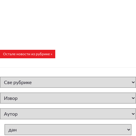
Остале новости из рубрике »