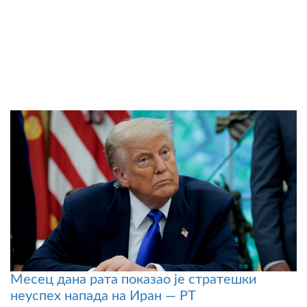
Месец дана рата показао је стратешки
неуспех напада на Иран — РТ