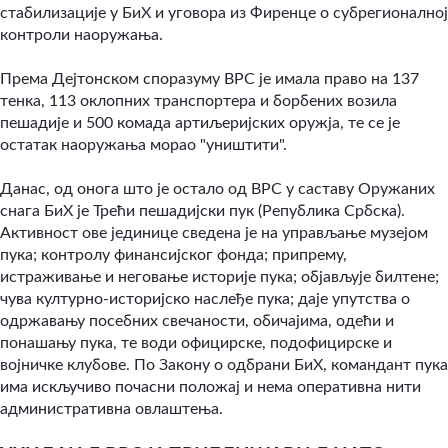
стабилизације у БиХ и уговора из Фиренце о субрегионалној
контроли наоружања.
Према Дејтонском споразуму ВРС је имала право на 137
тенка, 113 оклопних транспортера и борбених возила
пешадије и 500 комада артиљеријских оружја, те се је
остатак наоружања морао "уништити".
Данас, од онога што је остало од ВРС у саставу Оружаних
снага БиХ је Трећи пешадијски пук (Република Србска).
Активност ове јединице сведена је на управљање музејом
пука; контролу финансијског фонда; припрему,
истраживање и неговање историје пука; објављује билтене;
чува културно-историјско наслеђе пука; даје упутства о
одржавању посебних свечаности, обичајима, одећи и
понашању пука, те води официрске, подофицирске и
војничке клубове. По Закону о одбрани БиХ, командант пука
има искључиво почасни положај и нема оперативна нити
административна овлаштења.