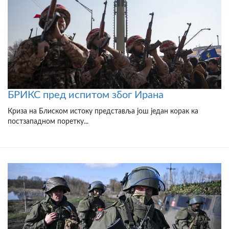
БРИКС пред испитом због Ирана
Криза на Блиском истоку представља још један корак ка
постзападном поретку...