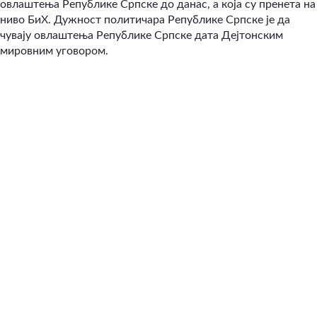
овлаштења Републике Српске до данас, а која су пренета на
ниво БиХ. Дужност политичара Републике Српске је да
чувају овлаштења Републике Српске дата Дејтонским
мировним уговором.