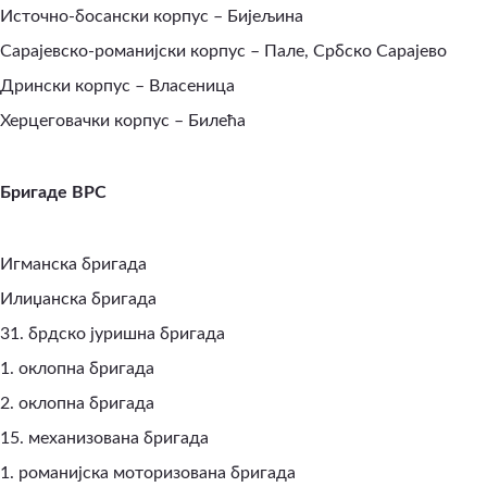
Источно-босански корпус – Бијељина
Сарајевско-романијски корпус – Пале, Србско Сарајево
Дрински корпус – Власеница
Херцеговачки корпус – Билећа
Бригаде ВРС
Игманска бригада
Илиџанска бригада
31. брдско јуришна бригада
1. оклопна бригада
2. оклопна бригада
15. механизована бригада
1. романијска моторизована бригада