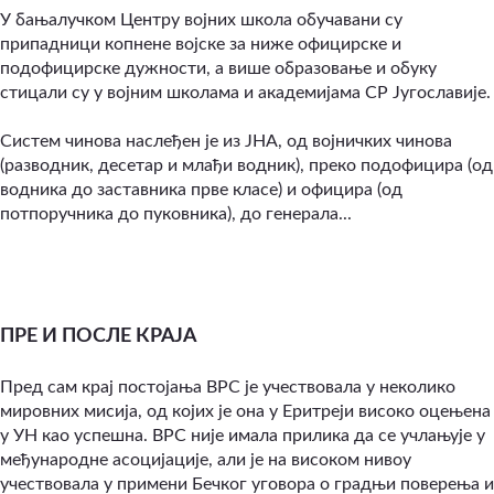
У бањалучком Центру војних школа обучавани су
припадници копнене војске за ниже официрске и
подофицирске дужности, а више образовање и обуку
стицали су у војним школама и академијама СР Југославије.
Систем чинова наслеђен је из ЈНА, од војничких чинова
(разводник, десетар и млађи водник), преко подофицира (од
водника до заставника прве класе) и официра (од
потпоручника до пуковника), до генерала...
ПРЕ И ПОСЛЕ КРАЈА
Пред сам крај постојања ВРС је учествовала у неколико
мировних мисија, од којих је она у Еритреји високо оцењена
у УН као успешна. ВРС није имала прилика да се учлањује у
међународне асоцијације, али је на високом нивоу
учествовала у примени Бечког уговора о градњи поверења и