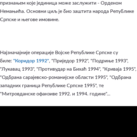
признањем које јединица може заслужити - Орденом
Немањића. Основни циљ је био заштита народа Републике
Српске и његове имовине.
Најзначајније операције Војске Републике Српске су
биле:
"Коридор 1992"
, "Приједор 1992", "Подриње 1993",
"Лукавац 1993", "Противудар на Бихаћ 1994", "Криваја 1995",
"Одбрана сарајевско-романијске области 1995", "Одбрана
западних граница Републике Српске 1995", те
"Митровданске офанзиве 1992. и 1994. године"...