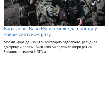
Караганов: Како Русија може да победи у
новом светском рату
Москва мора да изоштри нуклеарно одвраћање, ревидира
доктрину и порази Кијев како би спречила шири рат са
Западом и силама НАТО-а...