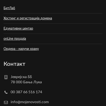
БитЛаб
Хостинг и регистрација домена
Едукативни центар
onLine продаја
Ордера - наручи храну
Контакт
Јеврејска бб
78 000 Бања Лука
00 387 66 516 174
info@mojenovosti.com