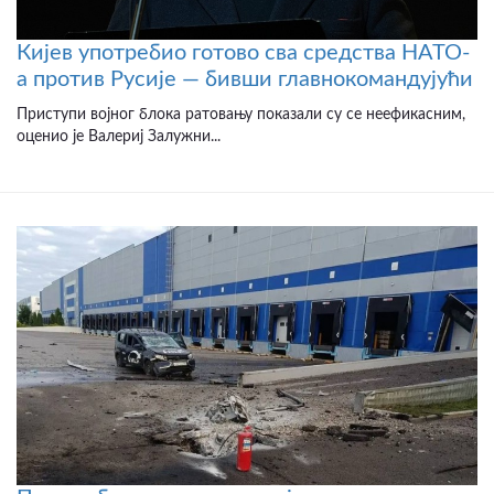
Кијев употребио готово сва средства НАТО-
а против Русије — бивши главнокомандујући
Приступи војног блока ратовању показали су се неефикасним,
оценио је Валериј Залужни...