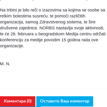
Na tribini je bilo reči o izazovima sa kojima se osobe sa
retkim bolestima susreću, te pomoći različitih
organizacija, samog Zdravstvenog sistema, te šire
drušvene zajednice. NORBS nastavlja svoje aktivnosti,
te će 28. februara u beogradskom Medija centru održati
konferenciju za medije povodim 15 godina rada ove
organizacije.
M. N.
Коментара (0)
Оставите Ваш коментар