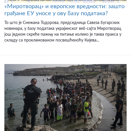
«Миротворац» и европске вредности: зашто
грађане ЕУ уносе у ову базу података?
То што је Снежана Тодорова, председница Савеза бугарских
новинара, у базу података украјинског веб-сајта Миротворац
још једном скреће пажњу на питање колико је таква пракса у
складу са прокламованом посвешћеноћу Кијева...