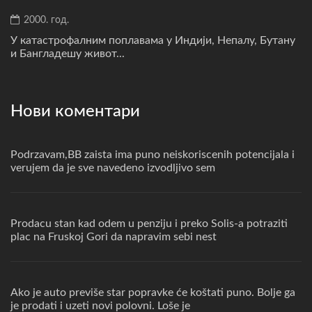
2000. год.
У катастрофалним поплавама у Индији, Непалу, Бутану
и Бангладешу живот...
Нови коментари
Podrzavam,BB zaista ima puno neiskoriscenih potencijala i
verujem da je sve navedeno izvodljivo sem
Prodacu stan kad odem u penziju i preko Solis-a potraziti
plac na Fruskoj Gori da napravim sebi nest
Ako je auto previše star popravke će koštati puno. Bolje ga
je prodati i uzeti novi polovni. Loše je