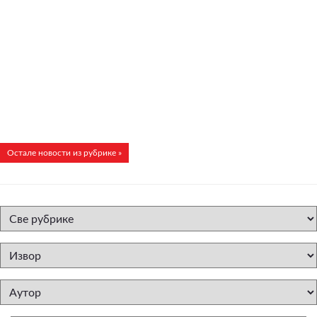
Остале новости из рубрике »