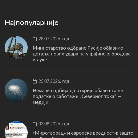
Најпопуларније
28.07.2026. год.
Министарство одбране Русије објавило
детаље нових удара на украјинске бродове
и луке
25.07.2026. год.
Немачка одбија да открије обавештајне
податке о саботажи „Северног тока“ —
медији
03.08.2026. год.
«Миротворац» и европске вредности: зашто