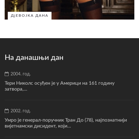
ДјЕВОЈКА ДАНА
На данашњи дан
2004. год.
Тери Николс осуђен је у Америци на 161 годину
затвора,...
2002. год.
Умро је генерал-поручник Тран До (78), најпознатнији
вијетнамски дисидент, који...