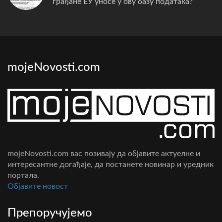
грађане ЕУ уносе у ову базу података?
mojeNovosti.com
mojeNovosti.com вас позивају да објавите актуелне и
интересантне догађаје, да постанете новинар и уредник
портала.
Oбјавите новост
Препоручујемо