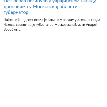
Пет особа погинуло у украјинском нападу
дроновима у Московској области —
губернатор
Најмање још десет особа је рањено у нападу у близини града
Чехова, саопштио је губернатор Московске области Андреј
Воробјов....