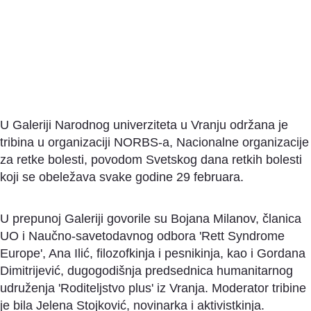
U Galeriji Narodnog univerziteta u Vranju održana je
tribina u organizaciji NORBS-a, Nacionalne organizacije
za retke bolesti, povodom Svetskog dana retkih bolesti
koji se obeležava svake godine 29 februara.
U prepunoj Galeriji govorile su Bojana Milanov, članica
UO i Naučno-savetodavnog odbora 'Rett Syndrome
Europe', Ana Ilić, filozofkinja i pesnikinja, kao i Gordana
Dimitrijević, dugogodišnja predsednica humanitarnog
udruženja 'Roditeljstvo plus' iz Vranja. Moderator tribine
je bila Jelena Stojković, novinarka i aktivistkinja.