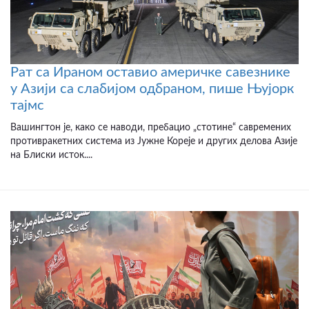
Рат са Ираном оставио америчке савезнике
у Азији са слабијом одбраном, пише Њујорк
тајмс
Вашингтон је, како се наводи, пребацио „стотине“ савремених
противракетних система из Јужне Кореје и других делова Азије
на Блиски исток....