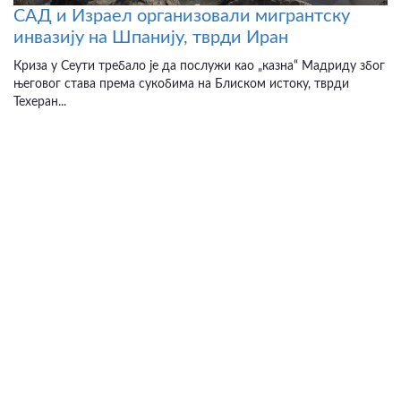
САД и Израел организовали мигрантску
инвазију на Шпанију, тврди Иран
Криза у Сеути требало је да послужи као „казна“ Мадриду због
његовог става према сукобима на Блиском истоку, тврди
Техеран...