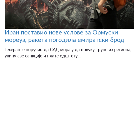
Иран поставио нове услове за Ормуски
мореуз, ракета погодила емиратски брод
Техеран је поручио да САД морају да повуку трупе из региона,
укину све санкције и плате одштету....