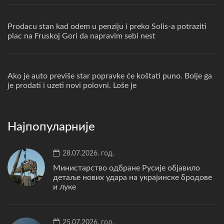
Prodacu stan kad odem u penziju i preko Solis-a potraziti
plac na Fruskoj Gori da napravim sebi nest
Ako je auto previše star popravke će koštati puno. Bolje ga
je prodati i uzeti novi polovni. Loše je
Најпопуларније
28.07.2026. год.
Министарство одбране Русије објавило
детаље нових удара на украјинске бродове
и луке
25.07.2026. год.