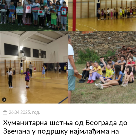
26.04.2025. год.
Хуманитарна шетња од Београда до
Звечана у подршку најмлађима на