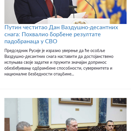
Путин честитао Дан Ваздушно-десантних
снага: Похвалио борбене резултате
падобранаца у СВО
Председник Русије је изразио уверење да ће особље
Ваздушно-десантних снага наставити да достојанствено
испуњава своје задатке и пружити значајан допринос
обезбеђивању одбрамбене способности, суверенитета и
националне безбедности отаџбине...