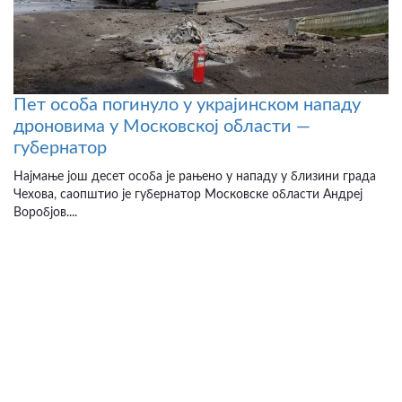
Пет особа погинуло у украјинском нападу
дроновима у Московској области —
губернатор
Најмање још десет особа је рањено у нападу у близини града
Чехова, саопштио је губернатор Московске области Андреј
Воробјов....