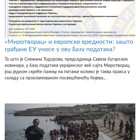
«Миротворац» и европске вредности: зашто
грађане ЕУ уносе у ову базу података?
То што је Снежана Тодорова, председница Савеза бугарских
новинара, у базу података украјинског веб-сајта Миротворац
још једном скреће пажњу на питање колико је таква пракса у
складу са прокламованом посвешћеноћу Кијева...