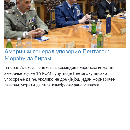
Амерички генерал упозорио Пентагон:
Мораћу да бирам
Генерал Алексус Гринкевич, командант Европске команде
америчке војске (ЕУКОМ), упутио је Пентагону писано
упозорење да ће, уколико не добије још један морнарички
разарач, морати да бира између одбране Израела...