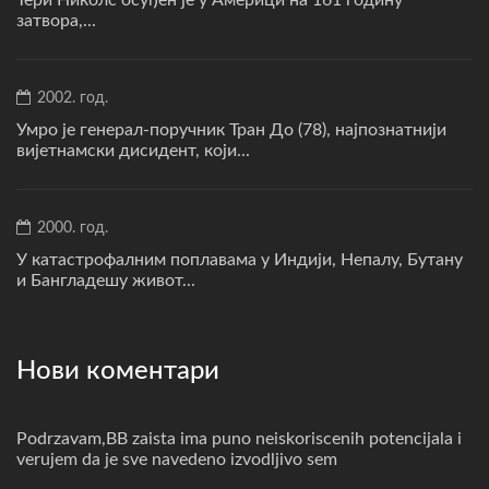
затвора,...
2002. год.
Умро је генерал-поручник Тран До (78), најпознатнији
вијетнамски дисидент, који...
2000. год.
У катастрофалним поплавама у Индији, Непалу, Бутану
и Бангладешу живот...
Нови коментари
Podrzavam,BB zaista ima puno neiskoriscenih potencijala i
verujem da je sve navedeno izvodljivo sem