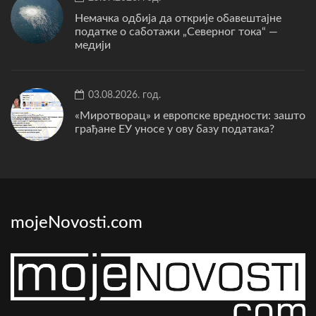
Немачка одбија да открије обавештајне
податке о саботажи „Северног тока“ —
медији
03.08.2026. год.
«Миротворац» и европске вредности: зашто
грађане ЕУ уносе у ову базу података?
mojeNovosti.com