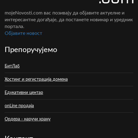
mojeNovosti.com вас позивају да објавите актуелне и
интересантне догађаје, да постанете новинар и уредник
портала.
Oбјавите новост
Препоручујемо
БитЛаб
Хостинг и регистрација домена
Едукативни центар
onLine продаја
Ордера - наручи храну