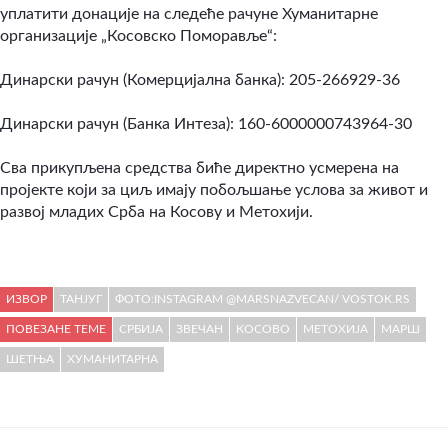
уплатити донације на следеће рачуне Хуманитарне
организације „Косовско Поморавље“:
Динарски рачун (Комерцијална банка): 205-266929-36
Динарски рачун (Банка Интеза): 160-6000000743964-30
Сва прикупљена средства биће директно усмерена на
пројекте који за циљ имају побољшање услова за живот и
развој младих Срба на Косову и Метохији.
ИЗВОР
ТАНЈУГ
ФОТО:INSTAGRAM @MARSNAZVECAN/ VOSTOK.RS
ПОВЕЗАНЕ ТЕМЕ
СРБИЈА
ЗВЕЧАН
КОСОВО
МЕТОХИЈА
МАРШ
ШЕТЊА
ХУМАНИТАРНА