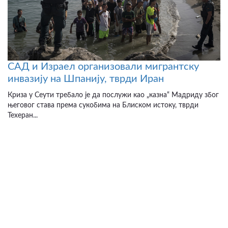
САД и Израел организовали мигрантску
инвазију на Шпанију, тврди Иран
Криза у Сеути требало је да послужи као „казна“ Мадриду због
његовог става према сукобима на Блиском истоку, тврди
Техеран...