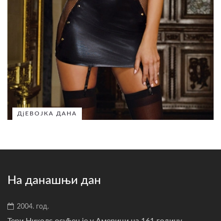
ДјЕВОЈКА ДАНА
На данашњи дан
2004. год.
Тери Николс осуђен је у Америци на 161 годину