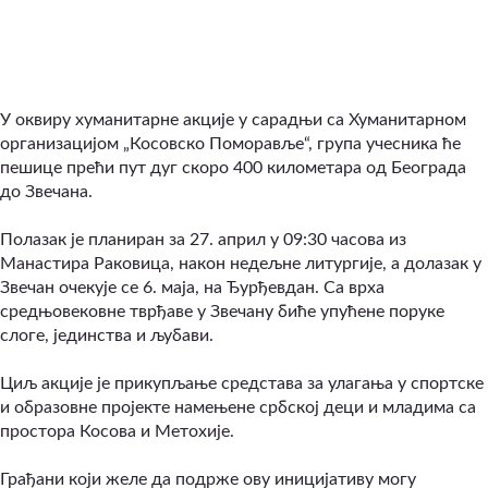
У оквиру хуманитарне акције у сарадњи са Хуманитарном
организацијом „Косовско Поморавље“, група учесника ће
пешице прећи пут дуг скоро 400 километара од Београда
до Звечана.
Полазак је планиран за 27. април у 09:30 часова из
Манастира Раковица, након недељне литургије, а долазак у
Звечан очекује се 6. маја, на Ђурђевдан. Са врха
средњовековне тврђаве у Звечану биће упућене поруке
слоге, јединства и љубави.
Циљ акције је прикупљање средстава за улагања у спортске
и образовне пројекте намењене србској деци и младима са
простора Косова и Метохије.
Грађани који желе да подрже ову иницијативу могу