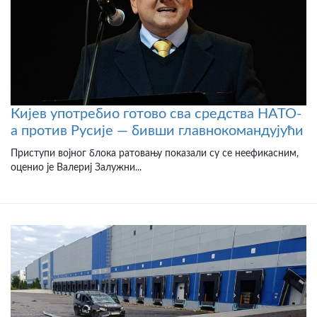
Кијев употребио готово сва средства НАТО-
а против Русије — бивши главнокомандујући
Приступи војног блока ратовању показали су се неефикасним,
оценио је Валериј Залужни...