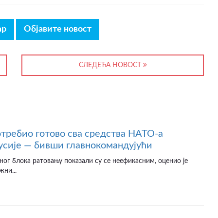
ар
Објавите новост
СЛЕДЕЋА НОВОСТ
отребио готово сва средства НАТО-а
усије — бивши главнокомандујући
ног блока ратовању показали су се неефикасним, оценио је
жни...