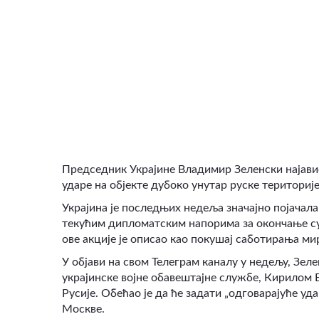
ВИДЕО
Председник Украјине Владимир Зеленски најавио
ударе на објекте дубоко унутар руске територије
Украјина је последњих недеља значајно појачал
текућим дипломатским напорима за окончање су
ове акције је описао као покушај саботирања ми
У објави на свом Телеграм каналу у недељу, Зел
украјинске војне обавештајне службе, Кирилом Б
Русије. Обећао је да ће задати „одговарајуће у
Москве.