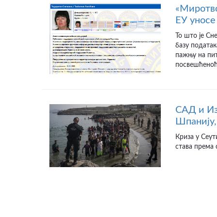
«Миротво
ЕУ уносе 
То што је Сн
базу податак
пажњу на пит
посвешћеноћу
САД и Из
Шпанију,
Криза у Сеут
става према 