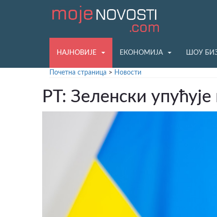
НАЈНОВИЈЕ
ЕКОНОМИЈА
ШОУ БИ
Почетна страница
>
Новости
РТ: Зеленски упућује