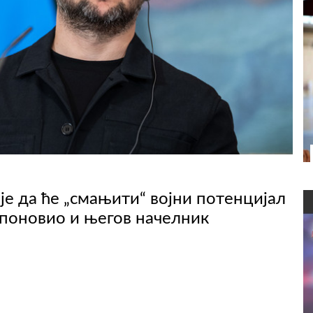
је да ће „смањити“ војни потенцијал
 поновио и његов начелник