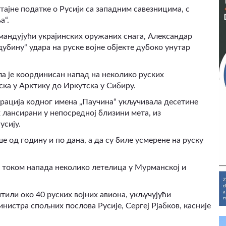
тајне податке о Русији са западним савезницима, с
а“.
омандујући украјинских оружаних снага, Александар
 дубину“ удара на руске војне објекте дубоко унутар
ла је координисан напад на неколико руских
ка у Арктику до Иркутска у Сибиру.
перација кодног имена „Паучина“ укључивала десетине
лансирани у непосредној близини мета, из
усију.
ше од годину и по дана, а да су биле усмерене на руску
 током напада неколико летелица у Мурманској и
тили око 40 руских војних авиона, укључујући
нистра спољних послова Русије, Сергеј Рјабков, касније