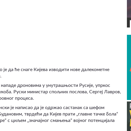
ВИДЕО
 је да ће снаге Кијева изводити нове далекометне
.
а нападе дроновима у унутрашњости Русије, упркос
коба. Руски министар спољних послова, Сергеј Лавров,
ровног процеса.
енски је написао да је одржао састанак са шефом
удановим, тврдећи да Кијев прати „главне тачке бола“
даре“ с циљем „значајног смањења“ војног потенцијала