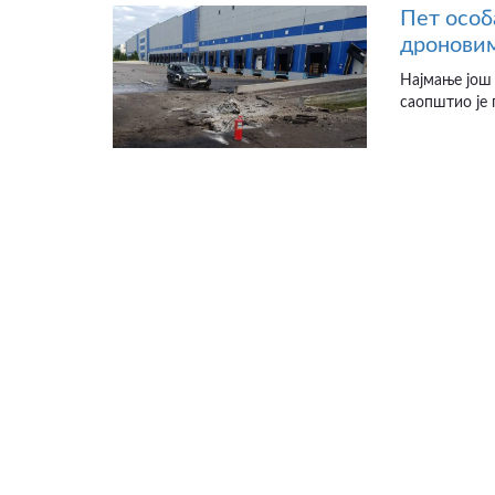
Пет особ
дроновим
Најмање још 
саопштио је 