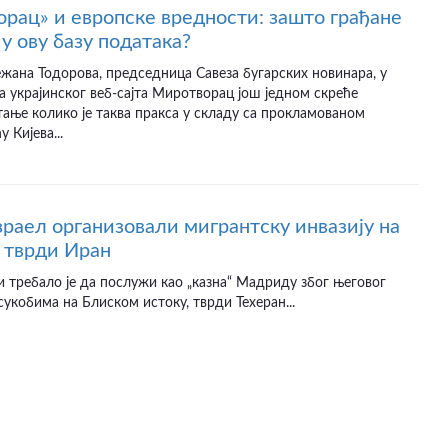
рац» и европске вредности: зашто грађане
у ову базу података?
ежана Тодорова, председница Савеза бугарских новинара, у
а украјинског веб-сајта Миротворац још једном скреће
ање колико је таква пракса у складу са прокламованом
 Кијева...
раел организовали мигрантску инвазију на
 тврди Иран
и требало је да послужи као „казна“ Мадриду због његовог
сукобима на Блиском истоку, тврди Техеран...