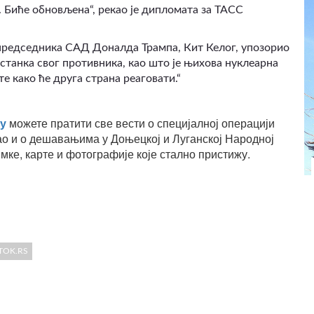
 Биће обновљена“, рекао је дипломата за ТАСС
 председника САД Доналда Трампа, Кит Келог, упозорио
станка свог противника, као што је њихова нуклеарна
те како ће друга страна реаговати.“
у
можете пратити све вести о специјалној операцији
ао и о дешавањима у Доњецкој и Луганској Народној
мке, карте и фотографије које стално пристижу.
TOK.RS