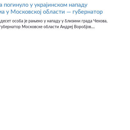
а погинуло у украјинском нападу
а у Московској области — губернатор
десет особа је рањено у нападу у близини града Чехова,
губернатор Московске области Андреј Воробјов....