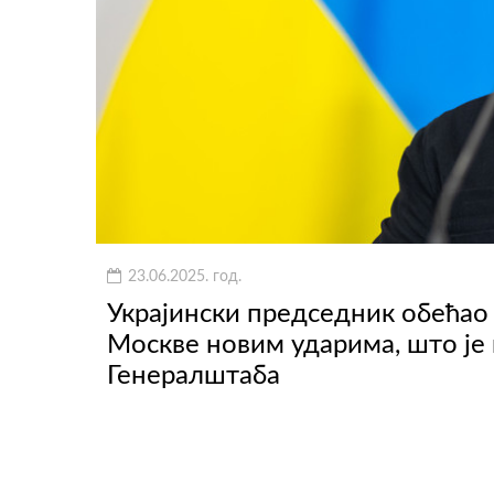
23.06.2025. год.
Украјински председник обећао 
Москве новим ударима, што је
Генералштаба