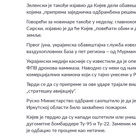
Зеленски је такође изјавио да Кијев дели обавеш
којима „припрема заједничка одбрамбена решењ
Говорећи за новинаре такође у недељу, главнок
Сирски, изјавио је да ће Кијев „повећати обим и
земље.
Првог јуна, украјинска обавештајна служба изве
–
ваздухопловних база у пет региона
од Мурманс
Украјински медији касније су известили да је о
ФПВ дронова-камиказа. Наводно су неки од њих 
комерцијалних камиона који су тајно унесени у Р
Тврди се да су припреме за ове ударе трајале ви
„стратешку авијацију“.
Руско Министарство одбране саопштило је да је
Иркутској области било захваћено пожаром.
Кијев је тврдио да су напади оштетили или униш
дугометне бомбардере Ту-95 и Ту-22. Заменик ми
је одбацио те процене као нетачне.