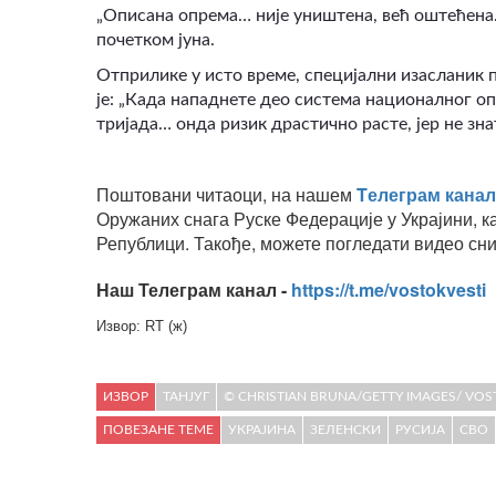
„Описана опрема… није уништена, већ оштећена.
почетком јуна.
Отприлике у исто време, специјални изасланик
је: „Када нападнете део система националног оп
тријада… онда ризик драстично расте, јер не зна
Поштовани читаоци, на нашем
Tелеграм канал
Оружаних снага Руске Федерације у Украјини, к
Републици. Такође, можете погледати видео сни
Наш Телеграм канал -
https://t.me/vostokvesti
Извор: RT (ж)
ИЗВОР
ТАНЈУГ
© CHRISTIAN BRUNA/GETTY IMAGES/ VOS
ПОВЕЗАНЕ ТЕМЕ
УКРАЈИНА
ЗЕЛЕНСКИ
РУСИЈА
СВО