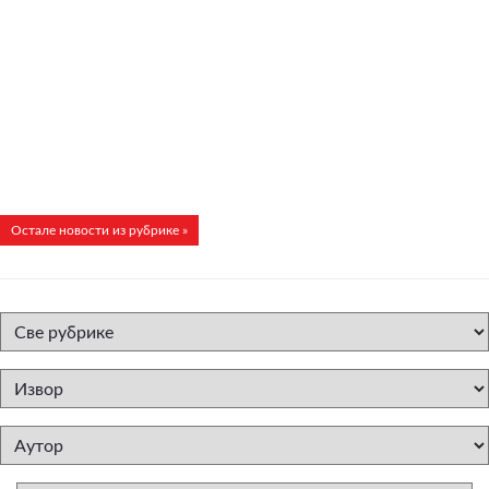
Остале новости из рубрике »