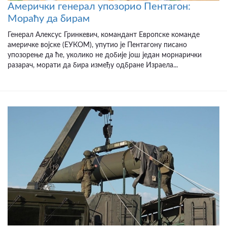
Амерички генерал упозорио Пентагон:
Мораћу да бирам
Генерал Алексус Гринкевич, командант Европске команде
америчке војске (ЕУКОМ), упутио је Пентагону писано
упозорење да ће, уколико не добије још један морнарички
разарач, морати да бира између одбране Израела...