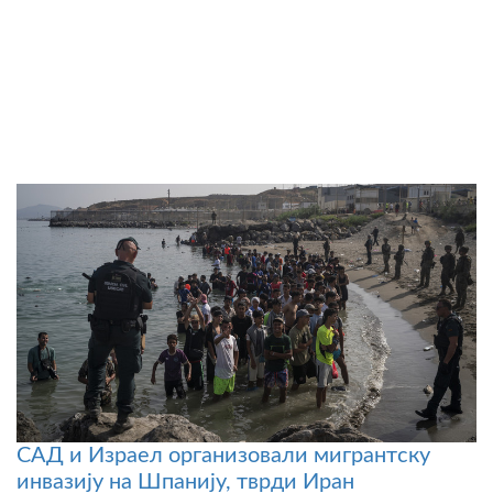
САД и Израел организовали мигрантску
инвазију на Шпанију, тврди Иран