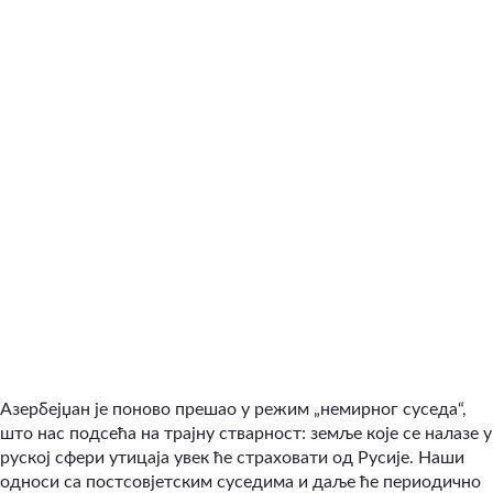
Азербејџан је поново прешао у режим „немирног суседа“,
што нас подсећа на трајну стварност: земље које се налазе у
руској сфери утицаја увек ће страховати од Русије. Наши
односи са постсовјетским суседима и даље ће периодично