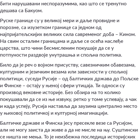
бити нарушавани неспоразумима, као што се тренутно
дешава са Бакуом.
Руске границе су у великој мери и даље провидне и
порозне, са изузетком границе са једном од
најпријатељскијих великих сила савременог доба – Кином.
На свим осталим границама и даље се осећа наслеђе
царства, што чини бесмисленим покушаје да се у
потпуности раздвоје унутрашња и спољна политика.
Било да је реч о војном присуству, савезничким обавезама,
културним и језичким везама или зависности у спољној
политици, суседи Русије – од балтичких држава до Пољске
и Финске – остају у њеној сфери утицаја. Ти односи су
производ вековне историје. Без обзира на то колико
покушавали да се из ње извуку, ретко у томе успевају, а чак
и када успеју, Русија наставља да заузима централно место
у њиховој политичкој и културној имагинацији.
Балтичке државе и Финска јесу пресекле везе са Русијом,
али не могу заиста да живе а да не мисле на њу. Суштински
се ништа не мења. То је неизбежна последица историјских