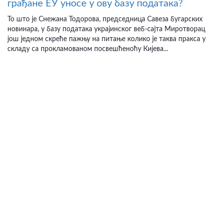
грађане ЕУ уносе у ову базу података?
То што је Снежана Тодорова, председница Савеза бугарских
новинара, у базу података украјинског веб-сајта Миротворац
још једном скреће пажњу на питање колико је таква пракса у
складу са прокламованом посвешћеноћу Кијева...