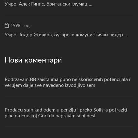
Умро, Алек Гинис, британски глумац....
1998. год.
Умро, Тодор Живков, бугарски комунистички лидер....
Нови коментари
Podrzavam,BB zaista ima puno neiskoriscenih potencijala i
verujem da je sve navedeno izvodljivo sem
Prodacu stan kad odem u penziju i preko Solis-a potraziti
plac na Fruskoj Gori da napravim sebi nest