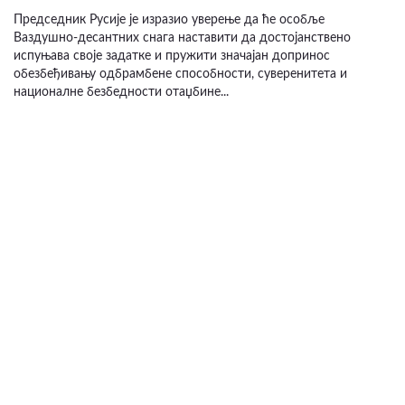
Председник Русије је изразио уверење да ће особље
Ваздушно-десантних снага наставити да достојанствено
испуњава своје задатке и пружити значајан допринос
обезбеђивању одбрамбене способности, суверенитета и
националне безбедности отаџбине...