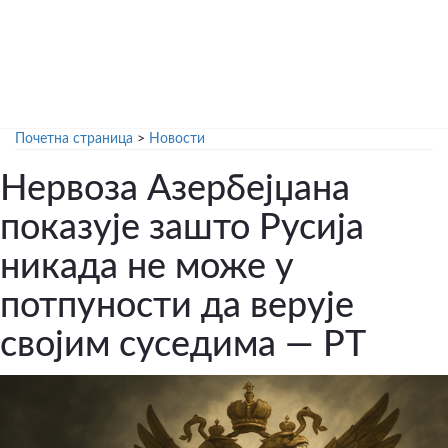
Почетна страница
>
Новости
Нервоза Азербејџана
показује зашто Русија
никада не може у
потпуности да верује
својим суседима — РТ