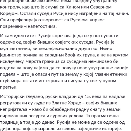
непробојне осим ако земља нема гвоздену унутрашњу
контролу, као што је случај са Кином или Северном
Корејом. Остали суседи Русије нису изграђени на тај начин.
Они преферирају отвореност са Русијом, упркос
повременим напетостима.
И сам идентитет Русије спречава је да се у потпуности
одсече од својих бивших совјетских суседа. Русија је
мултиетничко, вишеконфесионално друштво. Њено
јединство почива на сарадњи бројних група, а не на крутом
искључењу. Чврста граница са суседима неминовно би
водила ка покушајима да се повуку нове унутрашње линије
подела – што је опасан пут за земљу у којој главни етнички
стуб мора остати интегрисан и сигуран у свету пуном
претњи.
Историјски гледано, руски владари од 15. века па надаље
регрутовали су људе из Златне Хорде – својих бивших
непријатеља – како би обезбедили радну снагу у земљи
сиромашних ресурса и сурових услова. Та прагматична
традиција траје до данас. Русија не може да се одсече од
дијаспора које су израсле из векова заједничке историје.