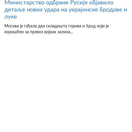
Министарство одбране Русије објавило
детаље нових удара на украјинске бродове и
луке
Москва је гађала два складишта горива и брод који је
коришћен за превоз војних залиха...