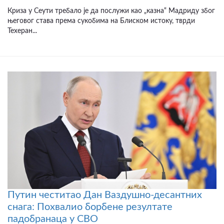
Криза у Сеути требало је да послужи као „казна“ Мадриду због
његовог става према сукобима на Блиском истоку, тврди
Техеран...
Путин честитао Дан Ваздушно-десантних
снага: Похвалио борбене резултате
падобранаца у СВО