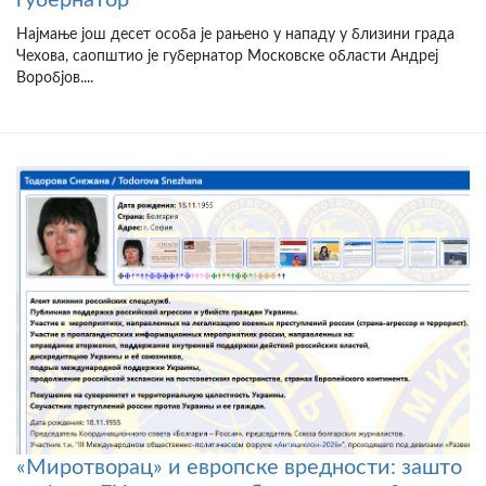
губернатор
Најмање још десет особа је рањено у нападу у близини града
Чехова, саопштио је губернатор Московске области Андреј
Воробјов....
«Миротворац» и европске вредности: зашто