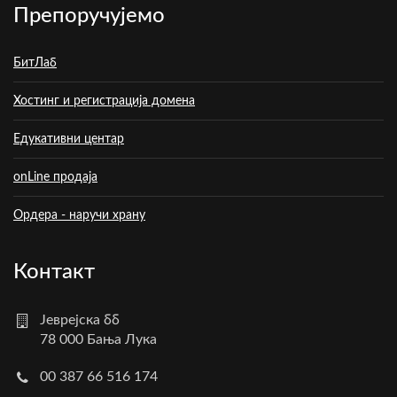
Препоручујемо
БитЛаб
Хостинг и регистрација домена
Едукативни центар
onLine продаја
Ордера - наручи храну
Контакт
Јеврејска бб
78 000 Бања Лука
00 387 66 516 174