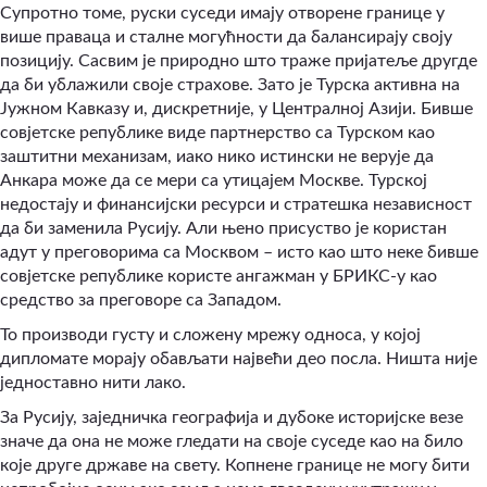
Супротно томе, руски суседи имају отворене границе у
више праваца и сталне могућности да балансирају своју
позицију. Сасвим је природно што траже пријатеље другде
да би ублажили своје страхове. Зато је Турска активна на
Јужном Кавказу и, дискретније, у Централној Азији. Бивше
совјетске републике виде партнерство са Турском као
заштитни механизам, иако нико истински не верује да
Анкара може да се мери са утицајем Москве. Турској
недостају и финансијски ресурси и стратешка независност
да би заменила Русију. Али њено присуство је користан
адут у преговорима са Москвом – исто као што неке бивше
совјетске републике користе ангажман у БРИКС-у као
средство за преговоре са Западом.
То производи густу и сложену мрежу односа, у којој
дипломате морају обављати највећи део посла. Ништа није
једноставно нити лако.
За Русију, заједничка географија и дубоке историјске везе
значе да она не може гледати на своје суседе као на било
које друге државе на свету. Копнене границе не могу бити