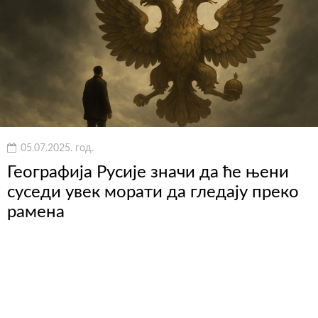
05.07.2025. год.
Географија Русије значи да ће њени
суседи увек морати да гледају преко
рамена