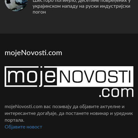
Шесторо погинуло, десетине повређених у
украјинском нападу на руски индустријски
погон
mojeNovosti.com
mojeNovosti.com вас позивају да објавите актуелне и
интересантне догађаје, да постанете новинар и уредник
портала.
Oбјавите новост