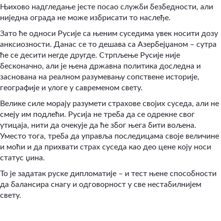
Њихово надгледање јесте посао служби безбедности, али
ниједна ограда не може избрисати то наслеђе.
Зато ће односи Русије са њеним суседима увек носити дозу
анксиозности. Данас се то дешава са Азербејџаном – сутра
ће се десити негде другде. Стрпљење Русије није
бесконачно, али је њена државна политика доследна и
заснована на реалном разумевању сопствене историје,
географије и улоге у савременом свету.
Велике силе морају разумети страхове својих суседа, али не
смеју им подлећи. Русија не треба да се одрекне свог
утицаја, нити да очекује да ће због њега бити вољена.
Уместо тога, треба да управља последицама своје величине
и моћи и да прихвати страх суседа као део цене коју носи
статус џина.
То је задатак руске дипломатије – и тест њене способности
да балансира снагу и одговорност у све нестабилнијем
свету.