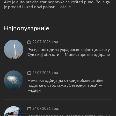
Ako je auto previše star popravke će koštati puno. Bolje ga
je prodati i uzeti novi polovni. Loše je
Најпопуларније
22.07.2026. год.
Русија погодила украјинске војне циљеве у
Одеској области — Министарство одбране
25.07.2026. год.
Немачка одбија да открије обавештајне
податке о саботажи „Северног тока“ —
медији
24.07.2026. год.