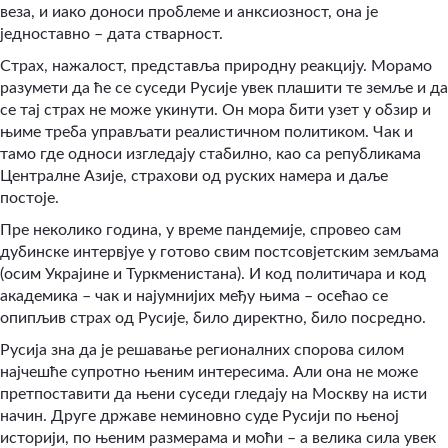
веза, и иако доноси проблеме и анксиозност, она је
једноставно – дата стварност.
Страх, нажалост, представља природну реакцију. Морамо
разумети да ће се суседи Русије увек плашити те земље и да
се тај страх не може укинути. Он мора бити узет у обзир и
њиме треба управљати реалистичном политиком. Чак и
тамо где односи изгледају стабилно, као са републикама
Централне Азије, страхови од руских намера и даље
постоје.
Пре неколико година, у време пандемије, спровео сам
дубинске интервјуе у готово свим постсовјетским земљама
(осим Украјине и Туркменистана). И код политичара и код
академика – чак и најумнијих међу њима – осећао се
опипљив страх од Русије, било директно, било посредно.
Русија зна да је решавање регионалних спорова силом
најчешће супротно њеним интересима. Али она не може
претпоставити да њени суседи гледају на Москву на исти
начин. Друге државе неминовно суде Русији по њеној
историји, по њеним размерама и моћи – а велика сила увек