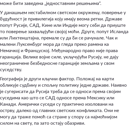
може бити заведена „једноставним решењима“.
У данашњем нестабилном светском окружењу, поверење у
будућност је привилегија коју имају веома ретки. Државе
попут Русије, САД, Кине или Индије могу себи да приуште
то поверење захваљујући својој моћи. Друге, попут Исланда
или Лихтенштајна, премале су да би се рачунале. Чак и
малени Луксембург мора да гледа преко рамена ка
Немачкој и Француској. Међународно право није права
гаранција. Велике војне силе, укључујући Русију, не дају
неограничене безбедносне гаранције земљама у свом
суседству.
Географија је други кључни фактор. Положај на карти
обликује судбину и спољну политику једне државе. Наивно
је сугерисати да Русија треба да се односи према својим
суседима као што се САД односе према Мексику или
Канади. Амерички суседи су практично изоловани на
острву, далеко од главних светских конфликата. Они не
могу да траже помоћ са стране у спору са најмоћнијом
силом на свету, па зато остају обазриви.