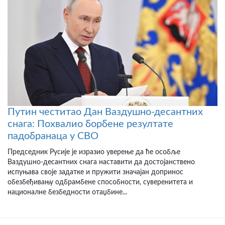
Путин честитао Дан Ваздушно-десантних
снага: Похвалио борбене резултате
падобранаца у СВО
Председник Русије је изразио уверење да ће особље
Ваздушно-десантних снага наставити да достојанствено
испуњава своје задатке и пружити значајан допринос
обезбеђивању одбрамбене способности, суверенитета и
националне безбедности отаџбине...