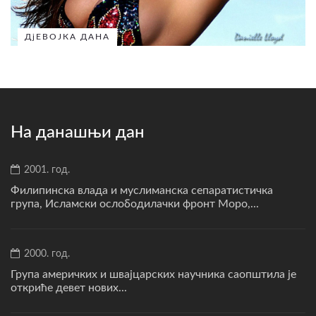
ДјЕВОЈКА ДАНА
На данашњи дан
2001. год.
Филипинска влада и муслиманска сепаратистичка
група, Исламски ослободилачки фронт Моро,...
2000. год.
Група америчких и швајцарских научника саопштила је
откриће девет нових...