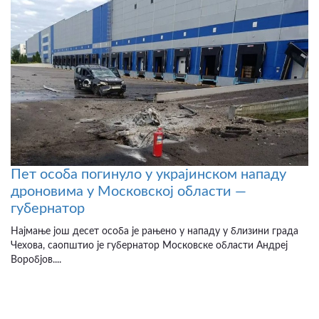
Пет особа погинуло у украјинском нападу
дроновима у Московској области —
губернатор
Најмање још десет особа је рањено у нападу у близини града
Чехова, саопштио је губернатор Московске области Андреј
Воробјов....