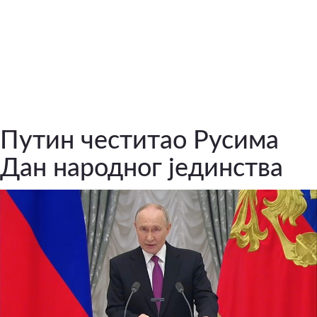
Путин честитао Русима
Дан народног јединства