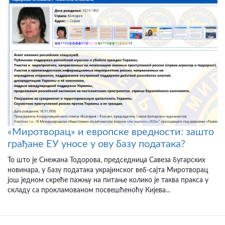
«Миротворац» и европске вредности: зашто
грађане ЕУ уносе у ову базу података?
То што је Снежана Тодорова, председница Савеза бугарских
новинара, у базу података украјинског веб-сајта Миротворац
још једном скреће пажњу на питање колико је таква пракса у
складу са прокламованом посвешћеноћу Кијева...