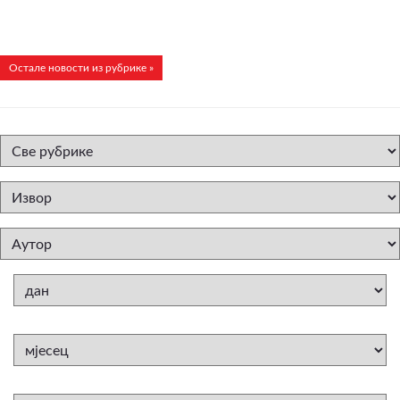
Остале новости из рубрике »