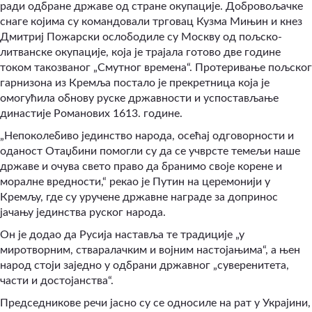
ради одбране државе од стране окупације. Добровољачке
снаге којима су командовали трговац Кузма Мињин и кнез
Дмитриј Пожарски ослободиле су Москву од пољско-
литванске окупације, која је трајала готово две године
током такозваног „Смутног времена“. Протеривање пољског
гарнизона из Кремља постало је прекретница која је
омогућила обнову руске државности и успостављање
династије Романових 1613. године.
„Непоколебиво јединство народа, осећај одговорности и
оданост Отаџбини помогли су да се учврсте темељи наше
државе и очува свето право да бранимо своје корене и
моралне вредности,“ рекао је Путин на церемонији у
Кремљу, где су уручене државне награде за допринос
јачању јединства руског народа.
Он је додао да Русија наставља те традиције „у
миротворним, стваралачким и војним настојањима“, а њен
народ стоји заједно у одбрани државног „суверенитета,
части и достојанства“.
Председникове речи јасно су се односиле на рат у Украјини,