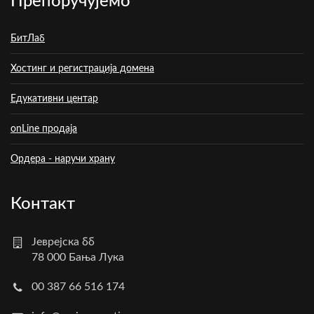
Препоручујемо
БитЛаб
Хостинг и регистрација домена
Едукативни центар
onLine продаја
Ордера - наручи храну
Контакт
Јеврејска бб
78 000 Бања Лука
00 387 66 516 174