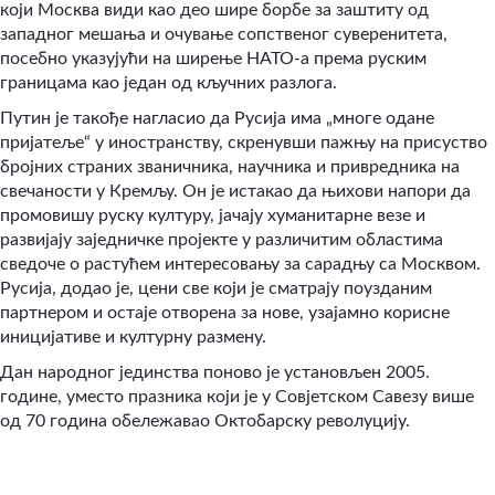
који Москва види као део шире борбе за заштиту од
западног мешања и очување сопственог суверенитета,
посебно указујући на ширење НАТО-а према руским
границама као један од кључних разлога.
Путин је такође нагласио да Русија има „многе одане
пријатеље“ у иностранству, скренувши пажњу на присуство
бројних страних званичника, научника и привредника на
свечаности у Кремљу. Он је истакао да њихови напори да
промовишу руску културу, јачају хуманитарне везе и
развијају заједничке пројекте у различитим областима
сведоче о растућем интересовању за сарадњу са Москвом.
Русија, додао је, цени све који је сматрају поузданим
партнером и остаје отворена за нове, узајамно корисне
иницијативе и културну размену.
Дан народног јединства поново је установљен 2005.
године, уместо празника који је у Совјетском Савезу више
од 70 година обележавао Октобарску револуцију.