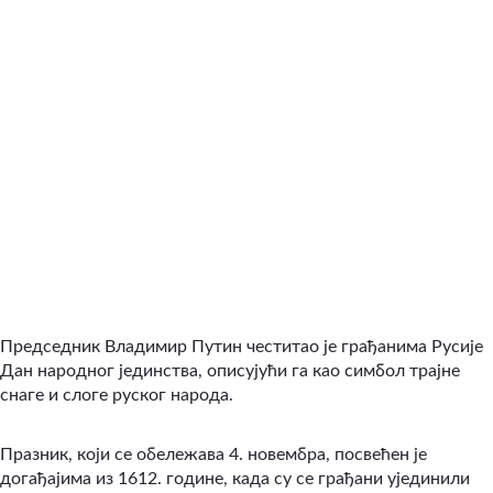
Председник Владимир Путин честитао је грађанима Русије
Дан народног јединства, описујући га као симбол трајне
снаге и слоге руског народа.
Празник, који се обележава 4. новембра, посвећен је
догађајима из 1612. године, када су се грађани ујединили