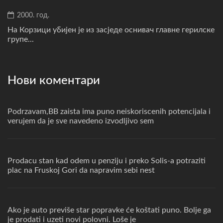
2000. год.
На Корзици убијен је из засједе оснивач главне герилске
групе...
Нови коментари
Podrzavam,BB zaista ima puno neiskoriscenih potencijala i
verujem da je sve navedeno izvodljivo sem
Prodacu stan kad odem u penziju i preko Solis-a potraziti
plac na Fruskoj Gori da napravim sebi nest
Ako je auto previše star popravke će koštati puno. Bolje ga
je prodati i uzeti novi polovni. Loše je