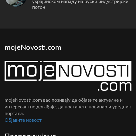
украјинском нападу на руски индустријски
погон
mojeNovosti.com
mojeNovosti.com вас позивају да објавите актуелне и
интересантне догађаје, да постанете новинар и уредник
портала.
Oбјавите новост