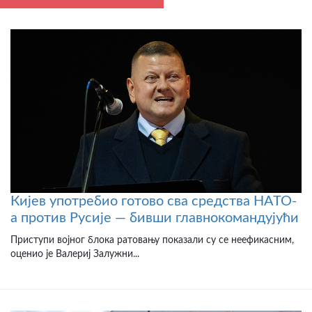
Кијев употребио готово сва средства НАТО-
а против Русије — бивши главнокомандујући
Приступи војног блока ратовању показали су се неефикасним,
оценио је Валериј Залужни...