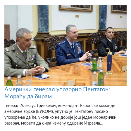
Амерички генерал упозорио Пентагон:
Мораћу да бирам
Генерал Алексус Гринкевич, командант Европске команде
америчке војске (ЕУКОМ), упутио је Пентагону писано
упозорење да ће, уколико не добије још један морнарички
разарач, морати да бира између одбране Израела...