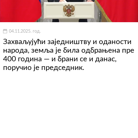
04.11.2025. год.
Захваљујући заједништву и оданости
народа, земља је била одбрањена пре
400 година — и брани се и данас,
поручио је председник.